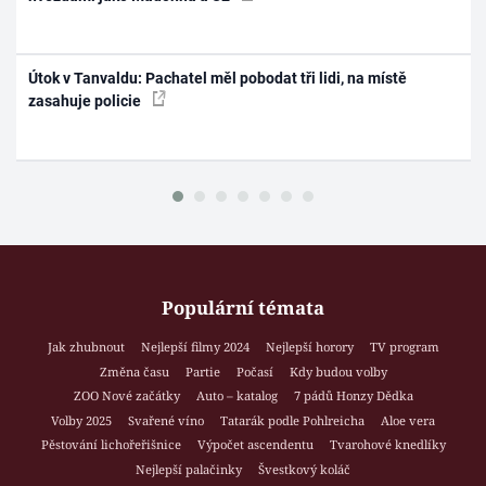
Útok v Tanvaldu: Pachatel měl pobodat tři lidi, na místě
zasahuje policie
Populární témata
Jak zhubnout
Nejlepší filmy 2024
Nejlepší horory
TV program
Změna času
Partie
Počasí
Kdy budou volby
ZOO Nové začátky
Auto – katalog
7 pádů Honzy Dědka
Volby 2025
Svařené víno
Tatarák podle Pohlreicha
Aloe vera
Pěstování lichořeřišnice
Výpočet ascendentu
Tvarohové knedlíky
Nejlepší palačinky
Švestkový koláč