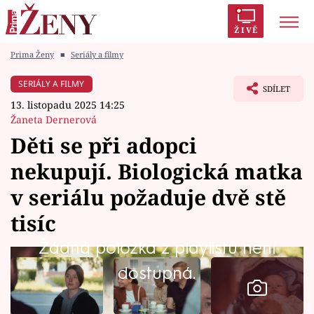
ŽIVĚ
Prima Ženy
■
Seriály a filmy
Trendy:
Polabí
Inspekce
Prostřeno!
AYTO?
SERIÁLY A FILMY
SDÍLET
Módní alarm
Zrádci
Proměny
13. listopadu 2025 14:25
Žaneta Dernerová
Děti se při adopci
nekupují. Biologická matka
Témata
v seriálu požaduje dvě stě
Celebrity
tisíc
Žádná položka z playlistu není
Vztahy
dostupná.
Seriály