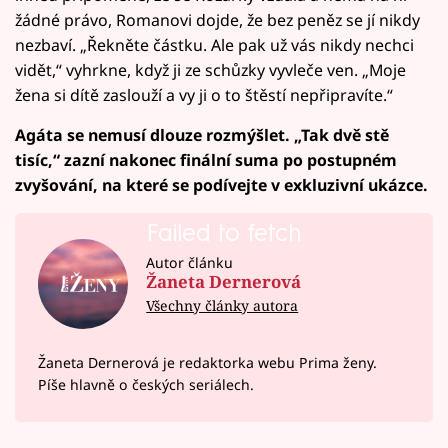
žádné právo, Romanovi dojde, že bez peněz se jí nikdy
nezbaví. „Řekněte částku. Ale pak už vás nikdy nechci
vidět,“ vyhrkne, když ji ze schůzky vyvleče ven. „Moje
žena si dítě zaslouží a vy ji o to štěstí nepřipravíte.“
Agáta se nemusí dlouze rozmýšlet. „Tak dvě stě
tisíc,“ zazní nakonec finální suma po postupném
zvyšování, na které se podívejte v exkluzivní ukázce.
Failed to fetch
Autor článku
Žaneta Dernerová
Všechny články autora
Žaneta Dernerová je redaktorka webu Prima ženy.
Píše hlavně o českých seriálech.