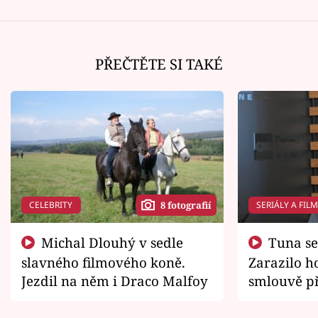
PŘEČTĚTE SI TAKÉ
CELEBRITY
SERIÁLY A FIL
8 fotografií
Michal Dlouhý v sedle
Tuna se chtěl vrátit domů.
slavného filmového koně.
Zarazilo ho
Jezdil na něm i Draco Malfoy
smlouvě př
zemřít