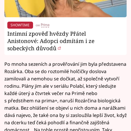
SHOWTIME
Intimní zpověď hvězdy Přátel
Anistonové: Adopci odmítám i ze
sobeckých důvodů
Po mnoha sezeních a prověřování jim byla představena
Rozárka. Oba se do roztomilé holčičky doslova
zamilovali a nemohou se dočkat, až společně vytvoří
rodinu. Plány jim ale v seriálu Polabí, který sledujte
každé úterý a čtvrtek večer na Primě nebo
s předstihem na prima+, naruší Rozárčina biologická
matka. Bez ohlášení se objeví u nich doma a narážkami
dává najevo, že také ona by si zasloužila lepší život, když
na dcerku teď čeká pohodlí a finančně zajištěná
domácnost. „Na tohle prostě nepřistoupím. Taky