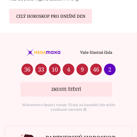
CELÝ HOROSKOP PRO DNEŠNÍ DEN
Vaše šťastná čísla
36
33
10
4
9
46
2
ZKUSTE ŠTĚSTÍ
Ministerstvo financí varuje: Účastí na hazardní hře může
vzniknout závislost ⑱