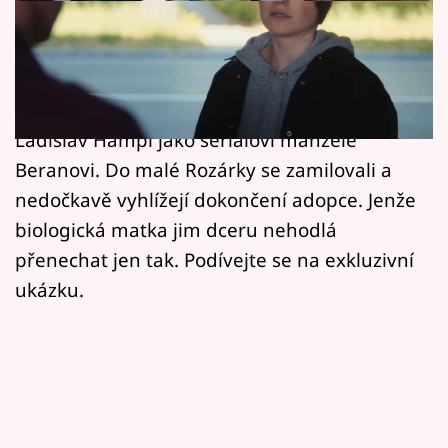
Horoskopy
Touha po dítěti bývá mnohdy obrovská a
Sledujte prima+
člověk je schopen obětovat nebo dát vše, co
Filmový festival Karlovy Vary
může. Moc dobře to vědí Hana Kusnjerová a
Ladislav Hampl jako seriáloví manželé
Pořady
Beranovi. Do malé Rozárky se zamilovali a
nedočkavě vyhlížejí dokončení adopce. Jenže
Mámy sobě
biologická matka jim dceru nehodlá
přenechat jen tak. Podívejte se na exkluzivní
Přihlášení
ukázku.
Sledujte nás