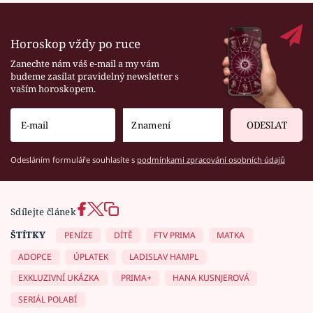
Horoskop vždy po ruce
Zanechte nám váš e-mail a my vám
budeme zasílat pravidelný newsletter s
vaším horoskopem.
ODESLAT
Odesláním formuláře souhlasíte s
podmínkami zpracování osobních údajů
Sdílejte článek
ŠTÍTKY
PENÍZE
DÍTĚ
FTV PRIMA
MATKA
ADOPCE
ÚPLATEK
LADISLAV HAMPL
EXKLUZIVNÍ UKÁZKA
PRIMA+
HANA KUSNJEROVÁ
SERIÁL POLABÍ