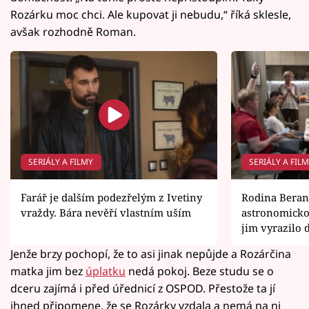
Rozárku moc chci. Ale kupovat ji nebudu,“ říká sklesle,
avšak rozhodně Roman.
SERIÁLY A FILMY
SERIÁLY A FIL
Farář je dalším podezřelým z Ivetiny
Rodina Beran
vraždy. Bára nevěří vlastním uším
astronomicko
jim vyrazilo 
Jenže brzy pochopí, že to asi jinak nepůjde a Rozárčina
matka jim bez
úplatku
nedá pokoj. Beze studu se o
dceru zajímá i před úřednicí z OSPOD. Přestože ta jí
ihned připomene, že se Rozárky vzdala a nemá na ni