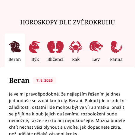
HOROSKOPY DLE ZVĚROKRUHU
Beran
Býk
Blíženci
Rak
Lev
Panna
V
Beran
7. 8. 2026
Je velmi pravděpodobné, že nejlepším řešením je dnes
jednoduše se vzdát kontroly, Berani. Pokud jde o srdeční
záležitosti, ostatní lidé mohou být ve víru zmatku. Snažit
se přijít na kloub jejich duševnímu rozpoložení bude
nemožné, takže se o to ani nepokoušejte. Možná budete
chtít nechat věci plynout a uvidíte, jak dopadnete zítra,
než uděláte nějaké zásadní kroky.