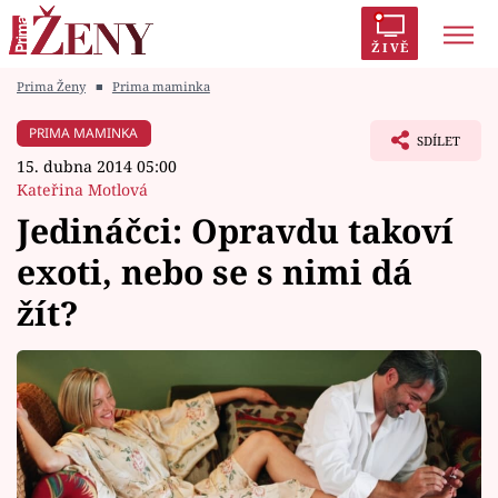
ŽIVĚ
Prima Ženy
■
Prima maminka
Trendy:
Polabí
Inspekce
Prostřeno!
AYTO?
PRIMA MAMINKA
SDÍLET
Módní alarm
Zrádci
Proměny
15. dubna 2014 05:00
Kateřina Motlová
Jedináčci: Opravdu takoví
exoti, nebo se s nimi dá
Témata
žít?
Celebrity
Vztahy
Seriály