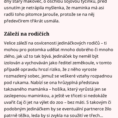
dny starý makovec, o oschlou sójovou tyčinku, před
usnutím je netrápila myšlenka, že maminka má asi
radši toho pitomce Jarouše, protože se na něj
předevčírem třikrát usmála.
Záleží na rodičích
Velice záleží na osvícenosti jedináčkových rodičů – ti
mohou pro potomka udělat mnoho dobrého či mnoho
zlého, jak už to tak bývá. Jedináček by neměl být
izolován a vychováván jako ředitel zeměkoule, v tomto
případě opravdu hrozí riziko, že z něho vyroste
rozmazlený sobec, jemuž se veškeré vztahy rozpadnou
pod rukama. Nabízí se ona hrůzyplná představa
takzvaného mamánka – hošíka, který vyrůstá jen se
zaslepenou maminkou, a ještě ve třiceti si nedokáže
uvařit čaj či jet na výlet do zoo – bez máti. S takovým či
podobným jedináčkem by se eventuální partnerce žilo
patrně těžko, leda by si zvykla na soužití ve třech…