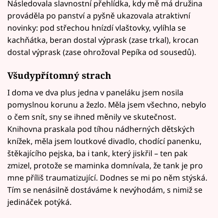
Následovala slavnostní přehlídka, kdy mě má družina
prováděla po panství a pyšně ukazovala atraktivní
novinky: pod střechou hnízdí vlaštovky, vylíhla se
kachňátka, beran dostal výprask (zase trkal), krocan
dostal výprask (zase ohrožoval Pepíka od sousedů).
Všudypřítomný strach
I doma ve dva plus jedna v paneláku jsem nosila
pomyslnou korunu a žezlo. Měla jsem všechno, nebylo
o čem snít, sny se ihned měnily ve skutečnost.
Knihovna praskala pod tíhou nádherných dětských
knížek, měla jsem loutkové divadlo, chodící panenku,
štěkajícího pejska, ba i tank, který jiskřil – ten pak
zmizel, protože se maminka domnívala, že tank je pro
mne příliš traumatizující. Dodnes se mi po něm stýská.
Tím se nenásilně dostáváme k nevýhodám, s nimiž se
jedináček potýká.