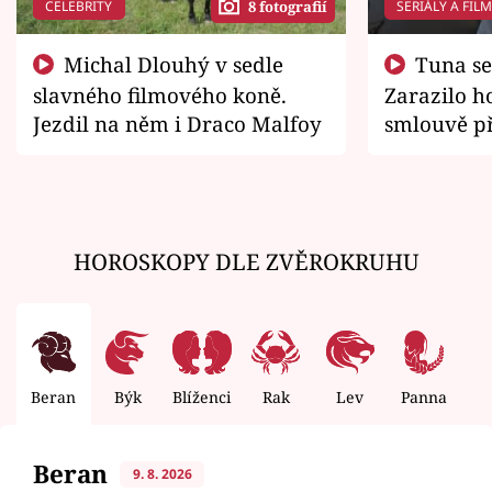
CELEBRITY
SERIÁLY A FIL
8 fotografií
Michal Dlouhý v sedle
Tuna se chtěl vrátit domů.
slavného filmového koně.
Zarazilo ho
Jezdil na něm i Draco Malfoy
smlouvě př
zemřít
HOROSKOPY DLE ZVĚROKRUHU
Beran
Býk
Blíženci
Rak
Lev
Panna
V
Beran
9. 8. 2026