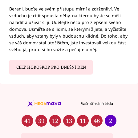
Berani, buďte ve svém přístupu mírní a zdrženliví. Ve
vzduchu je cítit spousta něhy, na kterou byste se měli
naladit a užívat si ji. Udělejte něco pro zlepšení svého
domova. Usmiřte se s lidmi, se kterými žijete, a vyčistěte
vzduch, aby vztahy byly v budoucnu klidné. Do toho, aby
se váš domov stal útočištěm, jste investovali velkou část
svého já, proto si ho važte a pečujte o něj.
CELÝ HOROSKOP PRO DNEŠNÍ DEN
Vaše šťastná čísla
41
39
12
13
11
46
2