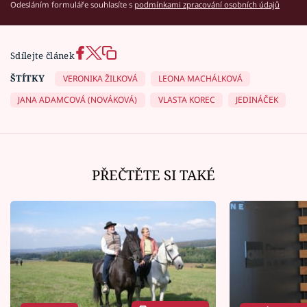
Odesláním formuláře souhlasíte s
podmínkami zpracování osobních údajů
Sdílejte článek
ŠTÍTKY
VERONIKA ŽILKOVÁ
LEONA MACHÁLKOVÁ
JANA ADAMCOVÁ (NOVÁKOVÁ)
VLASTA KOREC
JEDINÁČEK
PŘEČTĚTE SI TAKÉ