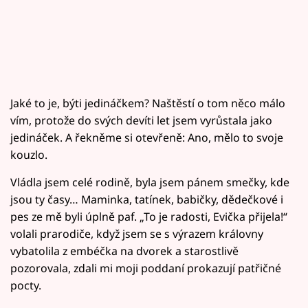
Jaké to je, býti jedináčkem? Naštěstí o tom něco málo
vím, protože do svých devíti let jsem vyrůstala jako
jedináček. A řekněme si otevřeně: Ano, mělo to svoje
kouzlo.
Vládla jsem celé rodině, byla jsem pánem smečky, kde
jsou ty časy… Maminka, tatínek, babičky, dědečkové i
pes ze mě byli úplně paf. „To je radosti, Evička přijela!“
volali prarodiče, když jsem se s výrazem královny
vybatolila z embéčka na dvorek a starostlivě
pozorovala, zdali mi moji poddaní prokazují patřičné
pocty.