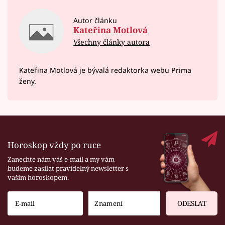
Autor článku
Kateřina Motlová
Všechny články autora
Kateřina Motlová je bývalá redaktorka webu Prima
ženy.
Horoskop vždy po ruce
Zanechte nám váš e-mail a my vám
budeme zasílat pravidelný newsletter s
vaším horoskopem.
ODESLAT