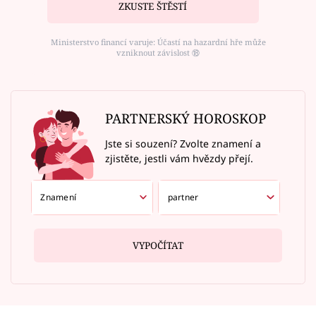
ZKUSTE ŠTĚSTÍ
Ministerstvo financí varuje: Účastí na hazardní hře může
vzniknout závislost ⑱
PARTNERSKÝ HOROSKOP
Jste si souzení? Zvolte znamení a
zjistěte, jestli vám hvězdy přejí.
VYPOČÍTAT