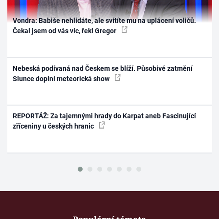
Vondra: Babiše nehlídáte, ale svítíte mu na uplácení voličů.
Čekal jsem od vás víc, řekl Gregor
Nebeská podívaná nad Českem se blíží. Působivé zatmění
Slunce doplní meteorická show
REPORTÁŽ: Za tajemnými hrady do Karpat aneb Fascinující
zříceniny u českých hranic