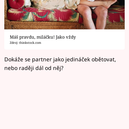
Horoskopy
Sledujte prima+
Filmový festival Karlovy Vary
Máš pravdu, miláčku! Jako vždy
Pořady
Zdroj: thinkstock.com
Mámy sobě
Dokáže se partner jako jedináček obětovat,
nebo raději dál od něj?
Přihlášení
Sledujte nás