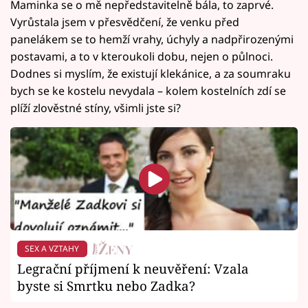
Maminka se o mě nepředstavitelně bála, to zaprvé.
Vyrůstala jsem v přesvědčení, že venku před
panelákem se to hemží vrahy, úchyly a nadpřirozenými
postavami, a to v kteroukoli dobu, nejen o půlnoci.
Dodnes si myslím, že existují klekánice, a za soumraku
bych se ke kostelu nevydala – kolem kostelních zdí se
plíží zlověstné stíny, všimli jste si?
SEX A VZTAHY
Legrační příjmení k neuvěření: Vzala
byste si Smrtku nebo Zadka?