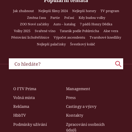
Populární témata
Jak zhubnout
Nejlepší filmy 2024
Nejlepší horory
TV program
Změna času
Partie
Počasí
Kdy budou volby
ZOO Nové začátky
Auto – katalog
7 pádů Honzy Dědka
Volby 2025
Svařené víno
Tatarák podle Pohlreicha
Aloe vera
Pěstování lichořeřišnice
Výpočet ascendentu
Tvarohové knedlíky
Nejlepší palačinky
Švestkový koláč
O FTV Prima
Management
Volná místa
Press
Reklama
Castingy a výzvy
HbbTV
Kontakty
Podmínky užívání
Zpracování osobních
údajů