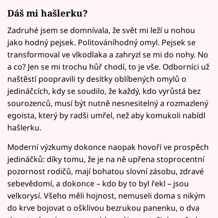
Dáš mi hašlerku?
Zadruhé jsem se domnívala, že svět mi leží u nohou
jako hodný pejsek. Politováníhodný omyl. Pejsek se
transformoval ve vlkodlaka a zahryzl se mi do nohy. No
a co? Jen se mi trochu hůř chodí, to je vše. Odborníci už
naštěstí poopravili ty desítky oblíbených omylů o
jedináčcích, kdy se soudilo, že každý, kdo vyrůstá bez
sourozenců, musí být nutně nesnesitelný a rozmazlený
egoista, který by radši umřel, než aby komukoli nabídl
hašlerku.
Moderní výzkumy dokonce naopak hovoří ve prospěch
jedináčků: díky tomu, že je na ně upřena stoprocentní
pozornost rodičů, mají bohatou slovní zásobu, zdravé
sebevědomí, a dokonce – kdo by to byl řekl – jsou
velkorysí. Všeho měli hojnost, nemuseli doma s nikým
do krve bojovat o ošklivou bezrukou panenku, o dva