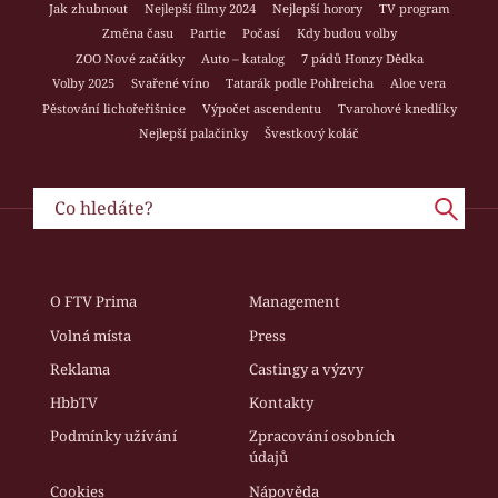
Jak zhubnout
Nejlepší filmy 2024
Nejlepší horory
TV program
Změna času
Partie
Počasí
Kdy budou volby
ZOO Nové začátky
Auto – katalog
7 pádů Honzy Dědka
Volby 2025
Svařené víno
Tatarák podle Pohlreicha
Aloe vera
Pěstování lichořeřišnice
Výpočet ascendentu
Tvarohové knedlíky
Nejlepší palačinky
Švestkový koláč
O FTV Prima
Management
Volná místa
Press
Reklama
Castingy a výzvy
HbbTV
Kontakty
Podmínky užívání
Zpracování osobních
údajů
Cookies
Nápověda