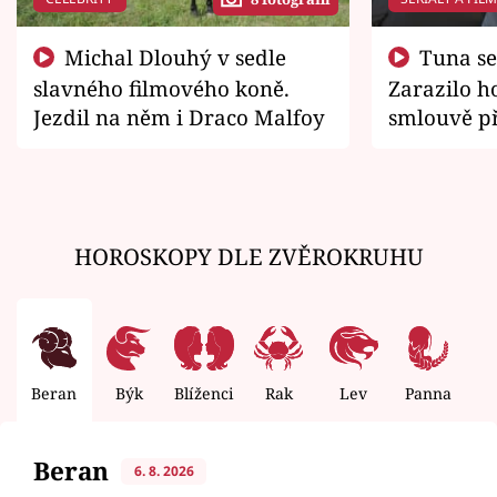
Michal Dlouhý v sedle
Tuna se chtěl vrátit domů.
slavného filmového koně.
Zarazilo ho
Jezdil na něm i Draco Malfoy
smlouvě př
zemřít
HOROSKOPY DLE ZVĚROKRUHU
Beran
Býk
Blíženci
Rak
Lev
Panna
V
Beran
6. 8. 2026