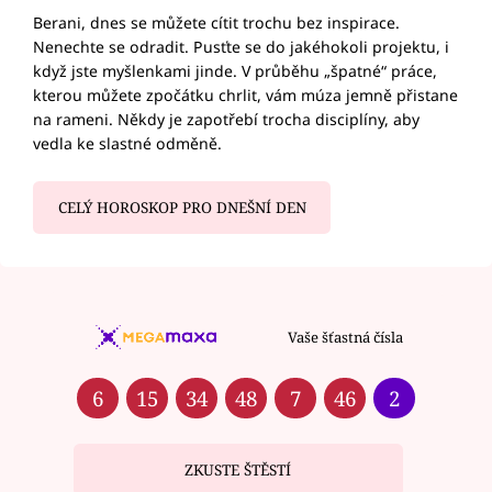
Berani, dnes se můžete cítit trochu bez inspirace.
Nenechte se odradit. Pusťte se do jakéhokoli projektu, i
když jste myšlenkami jinde. V průběhu „špatné“ práce,
kterou můžete zpočátku chrlit, vám múza jemně přistane
na rameni. Někdy je zapotřebí trocha disciplíny, aby
vedla ke slastné odměně.
CELÝ HOROSKOP PRO DNEŠNÍ DEN
Vaše šťastná čísla
6
15
34
48
7
46
2
ZKUSTE ŠTĚSTÍ