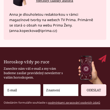
Všechny články autora
Anna je dlouholetou redaktorkou v rámci
magazínové tvorby na webech TV Prima. Primárně
se stará o obsah na webu Prima Ženy.
(anna.kopeckova@iprima.cz)
Horoskop vždy po ruce
Zanechte nám váš e-mail a my vám
budeme zasílat pravidelný newsletter s
vaším horoskopem.
ODESLAT
Odesláním formuláře souhlasíte s
podmínkami zpracování osobních údajů