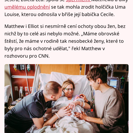
umělému oplodnění
se tak mohla zrodit holčička Uma
Louise, kterou odnosila v břiše její babička Cecile.
Matthew i Elliot si nesmírně cení ochoty obou žen, bez
nichž by to celé asi nebylo možné. „Máme obrovské
štěstí, že máme v rodině tak nesobecké ženy, které to
byly pro nás ochotné udělat," řekl Matthew v
rozhovoru pro CNN.