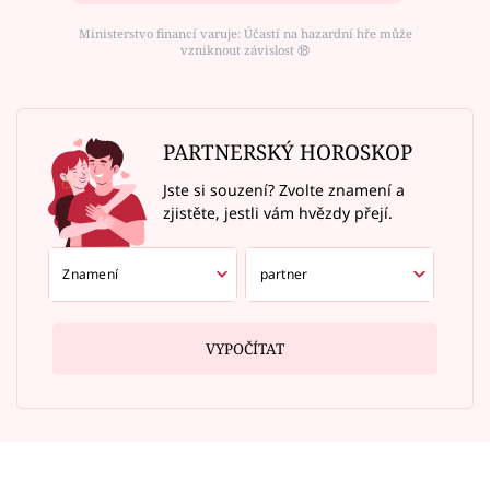
Ministerstvo financí varuje: Účastí na hazardní hře může
vzniknout závislost ⑱
PARTNERSKÝ HOROSKOP
Jste si souzení? Zvolte znamení a
zjistěte, jestli vám hvězdy přejí.
VYPOČÍTAT