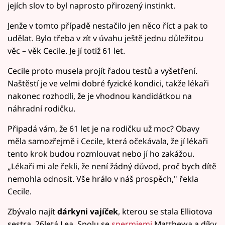
jejích slov to byl naprosto přirozený instinkt.
Jenže v tomto případě nestačilo jen něco říct a pak to
udělat. Bylo třeba v zít v úvahu ještě jednu důležitou
věc – věk Cecile. Je jí totiž 61 let.
Cecile proto musela projít řadou testů a vyšetření.
Naštěstí je ve velmi dobré fyzické kondici, takže lékaři
nakonec rozhodli, že je vhodnou kandidátkou na
náhradní rodičku.
Připadá vám, že 61 let je na rodičku už moc? Obavy
měla samozřejmě i Cecile, která očekávala, že jí lékaři
tento krok budou rozmlouvat nebo jí ho zakážou.
„Lékaři mi ale řekli, že není žádný důvod, proč bych dítě
nemohla odnosit. Vše hrálo v náš prospěch," řekla
Cecile.
Zbývalo najít
dárkyni vajíček
, kterou se stala Elliotova
sestra, 26letá Lea. Spolu se
spermiemi
Matthewa a díky