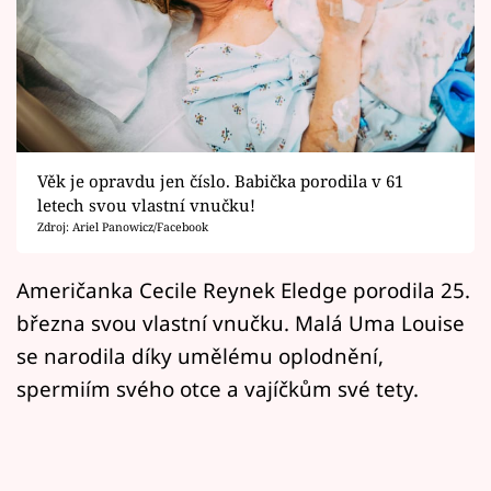
Horoskopy
Sledujte prima+
Filmový festival Karlovy Vary
Pořady
Věk je opravdu jen číslo. Babička porodila v 61
letech svou vlastní vnučku!
Mámy sobě
Zdroj: Ariel Panowicz/Facebook
Přihlášení
Američanka Cecile Reynek Eledge porodila 25.
března svou vlastní vnučku. Malá Uma Louise
se narodila díky umělému oplodnění,
Sledujte nás
spermiím svého otce a vajíčkům své tety.