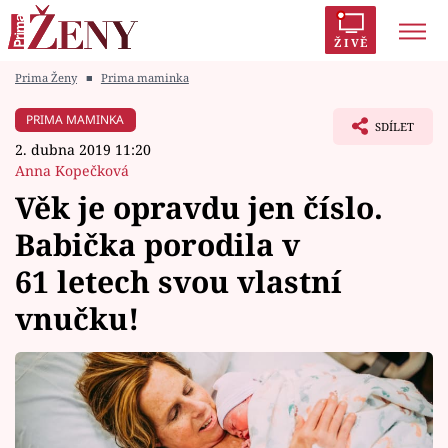
ŽIVĚ
Prima Ženy
■
Prima maminka
Trendy:
Polabí
Inspekce
Prostřeno!
AYTO?
PRIMA MAMINKA
SDÍLET
Módní alarm
Zrádci
Proměny
2. dubna 2019 11:20
Anna Kopečková
Věk je opravdu jen číslo.
Babička porodila v
Témata
61 letech svou vlastní
Celebrity
vnučku!
Vztahy
Seriály