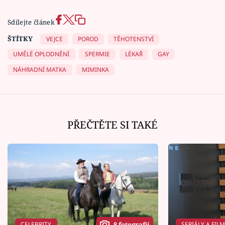
Sdílejte článek
ŠTÍTKY
VEJCE
POROD
TĚHOTENSTVÍ
UMĚLÉ OPLODNĚNÍ
SPERMIE
LÉKAŘ
GAY
NÁHRADNÍ MATKA
MIMINKA
PŘEČTĚTE SI TAKÉ
CELEBRITY
SERIÁLY A FIL
8 fotografií