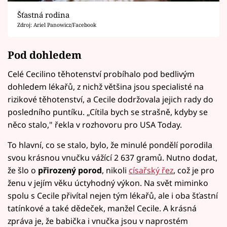
Šťastná rodina
Zdroj: Ariel Panowicz/Facebook
Pod dohledem
Celé Cecilino těhotenství probíhalo pod bedlivým
dohledem lékařů, z nichž většina jsou specialisté na
rizikové těhotenství, a Cecile dodržovala jejich rady do
posledního puntíku. „Cítila bych se strašně, kdyby se
něco stalo," řekla v rozhovoru pro USA Today.
To hlavní, co se stalo, bylo, že minulé pondělí porodila
svou krásnou vnučku vážící 2 637 gramů. Nutno dodat,
že šlo o
přirozený porod
, nikoli
císařský řez
, což je pro
ženu v jejím věku úctyhodný výkon. Na svět miminko
spolu s Cecile přivítal nejen tým lékařů, ale i oba šťastní
tatínkové a také dědeček, manžel Cecile. A krásná
zpráva je, že babička i vnučka jsou v naprostém