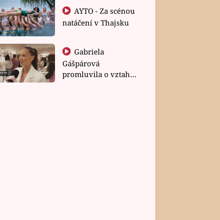
AYTO - Za scénou
natáčení v Thajsku
Gabriela
Gášpárová
promluvila o vztahu
a zakládání rodiny