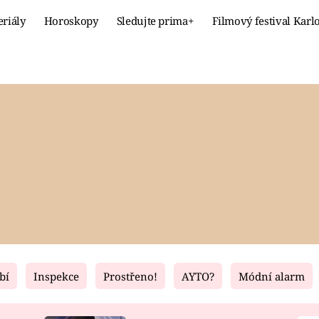
eriály
Horoskopy
Sledujte prima+
Filmový festival Karl
Celebrity
Recept
MÓDA A KRÁSA
HLAVNÍ JÍ
VZTAHY A SEX
SLADKÉ
PRIMA MAMINKA
ZDRAVÉ
bí
Inspekce
Prostřeno!
AYTO?
Módní alarm
Fresh
Living
RECEPTY
BYDLENÍ