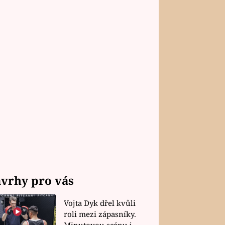
vrhy pro vás
Vojta Dyk dřel kvůli
roli mezi zápasníky.
Minutovou scénu jel