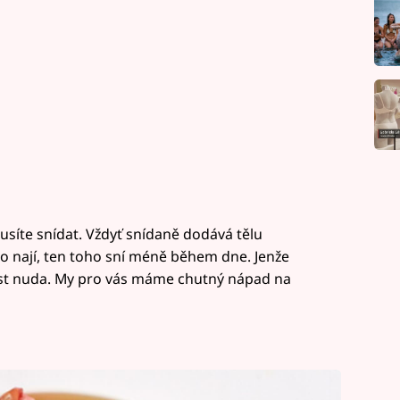
usíte snídat. Vždyť snídaně dodává tělu
o nají, ten toho sní méně během dne. Jenže
st nuda. My pro vás máme chutný nápad na