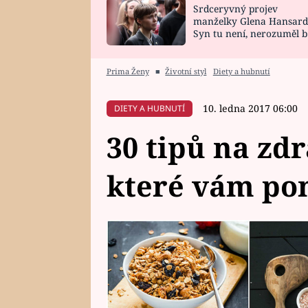
Srdceryvný projev
SNÁŘ
CELEBRITY
manželky Glena Hansard
Syn tu není, nerozuměl b
HOROSKOP NA
VAŘENÍ
tomu, vysvětlila
ROK 2023
Prima Ženy
■
Životní styl
Diety a hubnutí
10. ledna 2017 06:00
DIETY A HUBNUTÍ
30 tipů na zd
které vám p