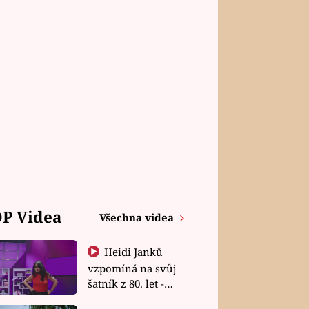
P Videa
Všechna videa
Heidi Janků
vzpomíná na svůj
šatník z 80. let -
Shopaholičky