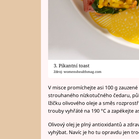
3. Pikantní toast
Zdroj: womenshealthmag.com
V misce promíchejte asi 100 g zauzené 
strouhaného nízkotučného čedaru, půl 
lžičku olivového oleje a směs rozprostř
trouby vyhřáté na 190 °C a zapékejte a
Olivový olej je plný antioxidantů a zd
vyhýbat. Navíc je ho tu opravdu jen tro