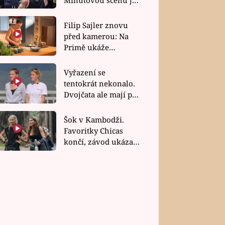
bez dubla
Filip Sajler znovu
před kamerou: Na
Primě ukáže
poctivou kuchyni i
rychlé recepty
Vyřazení se
tentokrát nekonalo.
Dvojčata ale mají po
uzavření třetí etapy
závodu nůž na krku
Šok v Kambodži.
Favoritky Chicas
končí, závod ukázal
svou nejtvrdší tvář