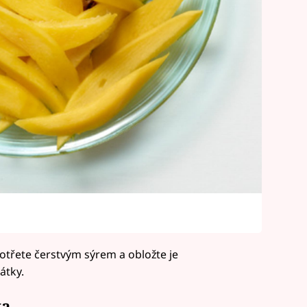
otřete čerstvým sýrem a obložte je
tky.
ta