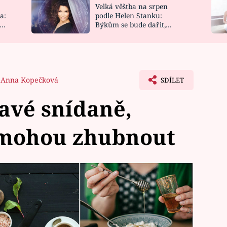
Velká věštba na srpen
NOVINKY
ZAHRADA
a:
podle Helen Stanku:
y
Býkům se bude dařit,
VIDEORECEPTY
DESIGN
Vodnáře čeká jízda
Anna Kopečková
SDÍLET
ravé snídaně,
omohou zhubnout