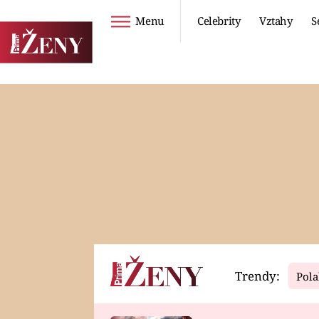
Menu
Celebrity
Vztahy
S
Seriály
Životní styl
ZOO
DIETY A HUBNUTÍ
PROSTŘENO!
CESTOVÁNÍ A
DOVOLENÁ
DUCH
ZDRAVÍ
Trendy:
Pola
Horoskopy
Video
ASTROČLÁNKY
SERIÁLY