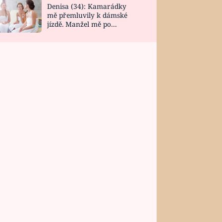
Denisa (34): Kamarádky
mě přemluvily k dámské
jízdě. Manžel mě po
návratu zaskočil