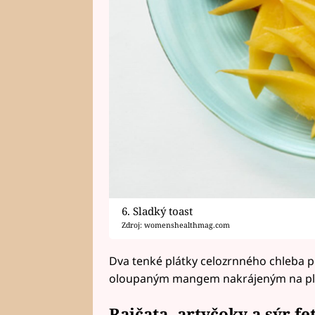
6. Sladký toast
Zdroj: womenshealthmag.com
Dva tenké plátky celozrnného chleba p
oloupaným mangem nakrájeným na plá
Rajčata, artyčoky a sýr fe