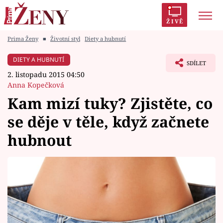
ŽIVĚ
Prima Ženy
■
Životní styl
Diety a hubnutí
Trendy:
Polabí
Inspekce
Prostřeno!
AYTO?
DIETY A HUBNUTÍ
SDÍLET
Módní alarm
Zrádci
Proměny
2. listopadu 2015 04:50
Anna Kopečková
Kam mizí tuky? Zjistěte, co
se děje v těle, když začnete
Témata
hubnout
Celebrity
Vztahy
Seriály