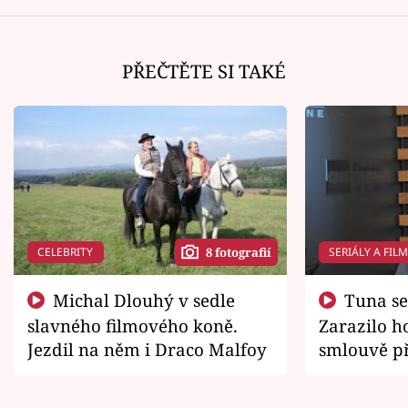
PŘEČTĚTE SI TAKÉ
CELEBRITY
SERIÁLY A FIL
8 fotografií
Michal Dlouhý v sedle
Tuna se chtěl vrátit domů.
slavného filmového koně.
Zarazilo ho
Jezdil na něm i Draco Malfoy
smlouvě př
zemřít