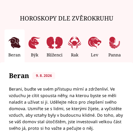
HOROSKOPY DLE ZVĚROKRUHU
Beran
Býk
Blíženci
Rak
Lev
Panna
V
Beran
9. 8. 2026
Berani, buďte ve svém přístupu mírní a zdrženliví. Ve
vzduchu je cítit spousta něhy, na kterou byste se měli
naladit a užívat si ji. Udělejte něco pro zlepšení svého
domova. Usmiřte se s lidmi, se kterými žijete, a vyčistěte
vzduch, aby vztahy byly v budoucnu klidné. Do toho, aby
se váš domov stal útočištěm, jste investovali velkou část
svého já, proto si ho važte a pečujte o něj.