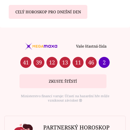
CELÝ HOROSKOP PRO DNEŠNÍ DEN
Vaše šťastná čísla
41
39
12
13
11
46
2
ZKUSTE ŠTĚSTÍ
Ministerstvo financí varuje: Účastí na hazardní hře může
vzniknout závislost ⑱
PARTNERSKÝ HOROSKOP