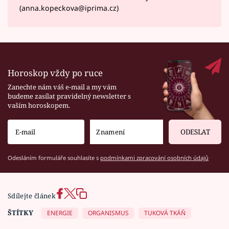
(anna.kopeckova@iprima.cz)
Horoskop vždy po ruce
Zanechte nám váš e-mail a my vám
budeme zasílat pravidelný newsletter s
vaším horoskopem.
ODESLAT
Odesláním formuláře souhlasíte s
podmínkami zpracování osobních údajů
Sdílejte článek
ŠTÍTKY
ENERGIE
ORGANISMUS
TUKOVÁ TKÁŇ