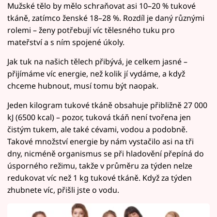
Mužské tělo by mělo schraňovat asi 10–20 % tukové
tkáně, zatímco ženské 18–28 %. Rozdíl je daný různými
rolemi – ženy potřebují víc tělesného tuku pro
mateřství a s ním spojené úkoly.
Jak tuk na našich tělech přibývá, je celkem jasné –
přijímáme víc energie, než kolik jí vydáme, a když
chceme hubnout, musí tomu být naopak.
Jeden kilogram tukové tkáně obsahuje přibližně 27 000
kJ (6500 kcal) – pozor, tuková tkáň není tvořena jen
čistým tukem, ale také cévami, vodou a podobně.
Takové množství energie by nám vystačilo asi na tři
dny, nicméně organismus se při hladovění přepíná do
úsporného režimu, takže v průměru za týden nelze
redukovat víc než 1 kg tukové tkáně. Když za týden
zhubnete víc, přišli jste o vodu.