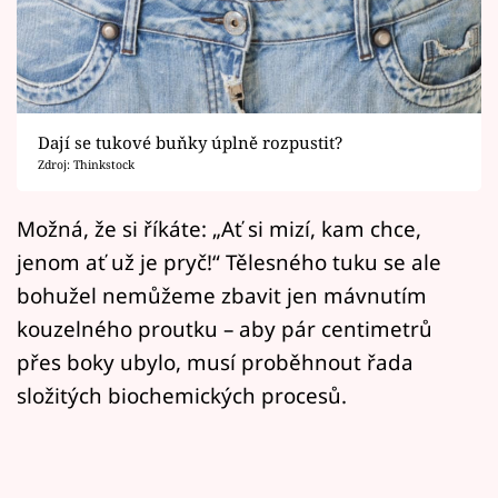
Horoskopy
Sledujte prima+
Filmový festival Karlovy Vary
Dají se tukové buňky úplně rozpustit?
Pořady
Zdroj: Thinkstock
Mámy sobě
Možná, že si říkáte: „Ať si mizí, kam chce,
jenom ať už je pryč!“ Tělesného tuku se ale
Přihlášení
bohužel nemůžeme zbavit jen mávnutím
kouzelného proutku – aby pár centimetrů
přes boky ubylo, musí proběhnout řada
Sledujte nás
složitých biochemických procesů.