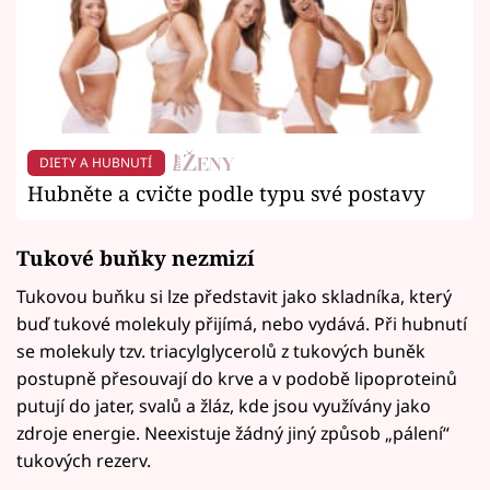
DIETY A HUBNUTÍ
Hubněte a cvičte podle typu své postavy
Tukové buňky nezmizí
Tukovou buňku si lze představit jako skladníka, který
buď tukové molekuly přijímá, nebo vydává. Při hubnutí
se molekuly tzv. triacylglycerolů z tukových buněk
postupně přesouvají do krve a v podobě lipoproteinů
putují do jater, svalů a žláz, kde jsou využívány jako
zdroje energie. Neexistuje žádný jiný způsob „pálení“
tukových rezerv.