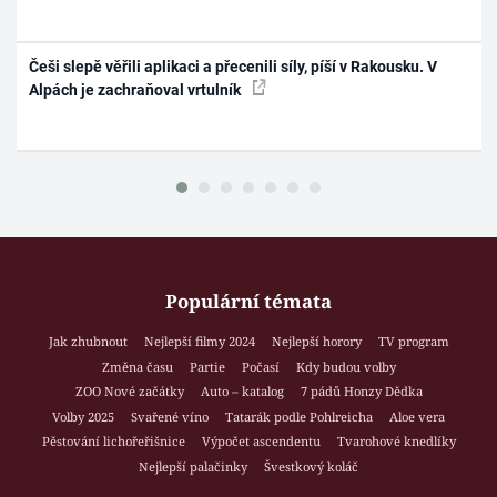
Češi slepě věřili aplikaci a přecenili síly, píší v Rakousku. V
Alpách je zachraňoval vrtulník
Populární témata
Jak zhubnout
Nejlepší filmy 2024
Nejlepší horory
TV program
Změna času
Partie
Počasí
Kdy budou volby
ZOO Nové začátky
Auto – katalog
7 pádů Honzy Dědka
Volby 2025
Svařené víno
Tatarák podle Pohlreicha
Aloe vera
Pěstování lichořeřišnice
Výpočet ascendentu
Tvarohové knedlíky
Nejlepší palačinky
Švestkový koláč