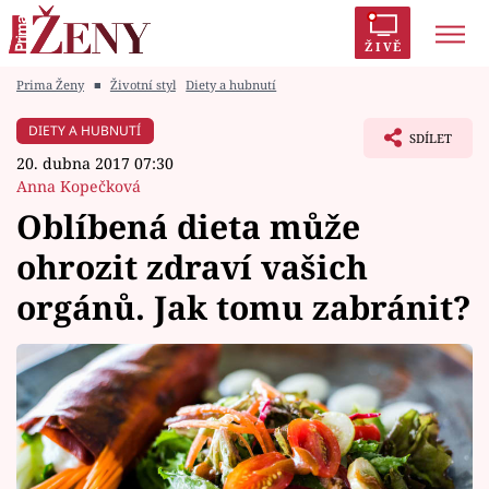
ŽIVĚ
Prima Ženy
■
Životní styl
Diety a hubnutí
Trendy:
Polabí
Inspekce
Prostřeno!
AYTO?
DIETY A HUBNUTÍ
SDÍLET
Módní alarm
Zrádci
Proměny
20. dubna 2017 07:30
Anna Kopečková
Oblíbená dieta může
ohrozit zdraví vašich
Témata
orgánů. Jak tomu zabránit?
Celebrity
Vztahy
Seriály