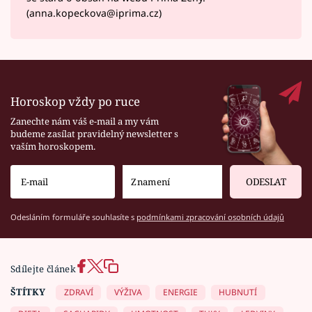
(anna.kopeckova@iprima.cz)
Horoskop vždy po ruce
Zanechte nám váš e-mail a my vám
budeme zasílat pravidelný newsletter s
vaším horoskopem.
ODESLAT
Odesláním formuláře souhlasíte s
podmínkami zpracování osobních údajů
Sdílejte článek
ŠTÍTKY
ZDRAVÍ
VÝŽIVA
ENERGIE
HUBNUTÍ