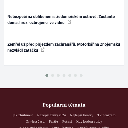
Nebezpečí na oblíbeném středomořském ostrově: Zůstaňte
doma, hrozí ozbrojenci ve videu
Zemřel už před příjezdem záchranářů. Motorkář na Znojemsku
nezvládl zatáčku
Populární témata
Jak zhubnout
Nejlepší filmy 2024
Nejlepší horory
TV program
Změna času
Partie
Počasí
Kdy budou volby
ZOO Nové začátky
Auto – katalog
7 pádů Honzy Dědka