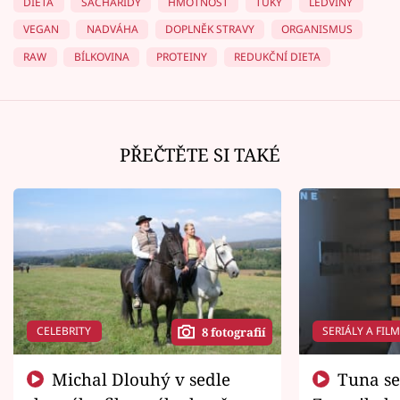
DIETA
SACHARIDY
HMOTNOST
TUKY
LEDVINY
VEGAN
NADVÁHA
DOPLNĚK STRAVY
ORGANISMUS
RAW
BÍLKOVINA
PROTEINY
REDUKČNÍ DIETA
PŘEČTĚTE SI TAKÉ
CELEBRITY
SERIÁLY A FIL
8 fotografií
Michal Dlouhý v sedle
Tuna se chtěl vrátit domů.