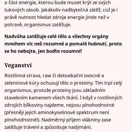
o část energie, kterou bude muset krýt ze svých
tukových zásob. Jakákoliv nadbytečná zátěž, což je i
právě nutnost hledat zdroje energie jinde než v
potravě, organismus zatěžuje.
Nadváha zatěžuje celé tělo a všechny orgány
mnohem víc než rozumné a pomalé hubnutí, proto
se ho nebojte, jen buďte rozumní!
Veganství
Rostlinná strava, raw či detoxikační ovocné a
zeleninové kúry ochuzují tělo o proteiny. Tím trpí celý
organismus, protože proteiny jsou základním
stavebním kamenem všech tkání. I když v rostlinných
zdrojích bílkoviny najdeme, nejsou plnohodnotné
(přesněji jejich aminokyselinové spektrum není
plnohodnotné!). Nadměrný příjem vlákniny zase
zatěžuje trávení a způsobuje nadýmání.