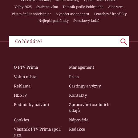
Volby 2025
Svařené víno
Tatarák podle Pohlreicha
Aloe vera
Pěstování lichořeřišnice
Výpočet ascendentu
Tvarohové knedlíky
Nejlepší palačinky
Švestkový koláč
O FTV Prima
Management
Volná místa
Press
Reklama
Castingy a výzvy
HbbTV
Kontakty
Podmínky užívání
Zpracování osobních
údajů
Cookies
Nápověda
Vlastník FTV Prima spol.
Redakce
s r.o.