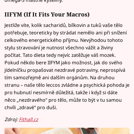
IIFYM (If It Fits Your Macros)
Jestliže víte, kolik sacharidů, bílkovin a tuků vaše tělo
potřebuje, teoreticky by strádat nemělo ani při snížení
celkového energetického příjmu. Nevýhodou tohoto
stylu stravování je nutnost všechno vážit a živiny
počítat. Tato dieta tedy nejvíc zatěžuje váš mozek.
Pokud někdo bere IIFYM jako možnost, jak do svého
jídelníčku propašovat nezdravé potraviny, neprospívá
tím samozřejmě ani dalším orgánům. Na druhou
stranu – naše tělo leccos zvládne a psychická pohoda je
pro hubnutí nesmírně důležitá, takže i když si dáte
něco „nezdravého“ pro tělo, může to být v tu samou
chvíli „zdravé“ pro duši.
Zdroj:
Fithall.cz