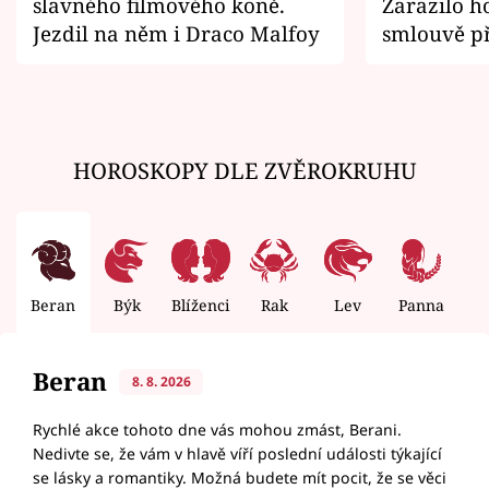
slavného filmového koně.
Zarazilo ho
Jezdil na něm i Draco Malfoy
smlouvě př
zemřít
HOROSKOPY DLE ZVĚROKRUHU
Beran
Býk
Blíženci
Rak
Lev
Panna
V
Beran
8. 8. 2026
Rychlé akce tohoto dne vás mohou zmást, Berani.
Nedivte se, že vám v hlavě víří poslední události týkající
se lásky a romantiky. Možná budete mít pocit, že se věci