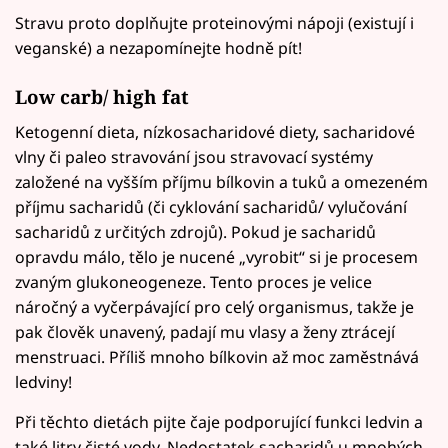
Stravu proto doplňujte proteinovými nápoji (existují i
veganské) a nezapomínejte hodně pít!
Low carb/ high fat
Ketogenní dieta, nízkosacharidové diety, sacharidové
vlny či paleo stravování jsou stravovací systémy
založené na vyšším příjmu bílkovin a tuků a omezeném
příjmu sacharidů (či cyklování sacharidů/ vylučování
sacharidů z určitých zdrojů). Pokud je sacharidů
opravdu málo, tělo je nucené „vyrobit“ si je procesem
zvaným glukoneogeneze. Tento proces je velice
náročný a vyčerpávající pro celý organismus, takže je
pak člověk unavený, padají mu vlasy a ženy ztrácejí
menstruaci. Příliš mnoho bílkovin až moc zaměstnává
ledviny!
Při těchto dietách pijte čaje podporující funkci ledvin a
také litry čisté vody. Nedostatek sacharidů u mnohých