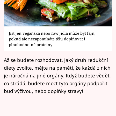
Horoskopy
Sledujte prima+
Filmový festival Karlovy Vary
Jíst jen veganská nebo raw jídla může být fajn,
Pořady
pokud ale nezapomínáte tělu doplňovat i
plnohodnotné proteiny
Mámy sobě
Až se budete rozhodovat, jaký druh redukční
diety zvolíte, mějte na paměti, že každá z nich
Přihlášení
je náročná na jiné orgány. Když budete vědět,
co strádá, budete moct tyto orgány podpořit
Sledujte nás
buď výživou, nebo doplňky stravy!