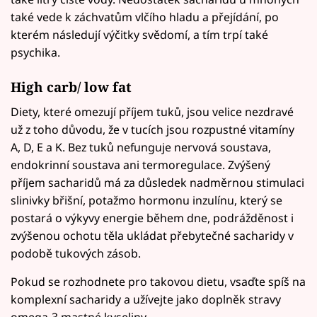
také vede k záchvatům vlčího hladu a přejídání, po
kterém následují výčitky svědomí, a tím trpí také
psychika.
High carb/ low fat
Diety, které omezují příjem tuků, jsou velice nezdravé
už z toho důvodu, že v tucích jsou rozpustné vitamíny
A, D, E a K. Bez tuků nefunguje nervová soustava,
endokrinní soustava ani termoregulace. Zvýšený
příjem sacharidů má za důsledek nadměrnou stimulaci
slinivky břišní, potažmo hormonu inzulínu, který se
postará o výkyvy energie během dne, podrážděnost i
zvýšenou ochotu těla ukládat přebytečné sacharidy v
podobě tukových zásob.
Pokud se rozhodnete pro takovou dietu, vsaďte spíš na
komplexní sacharidy a užívejte jako doplněk stravy
omega-3 mastné kyseliny.