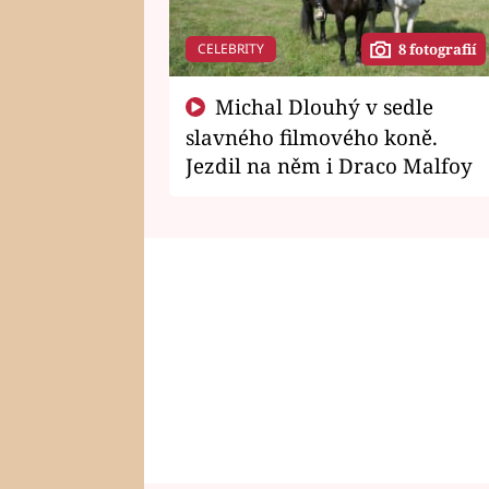
CELEBRITY
8 fotografií
Michal Dlouhý v sedle
slavného filmového koně.
Jezdil na něm i Draco Malfoy