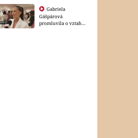
Gabriela
Gášpárová
promluvila o vztahu
a zakládání rodiny