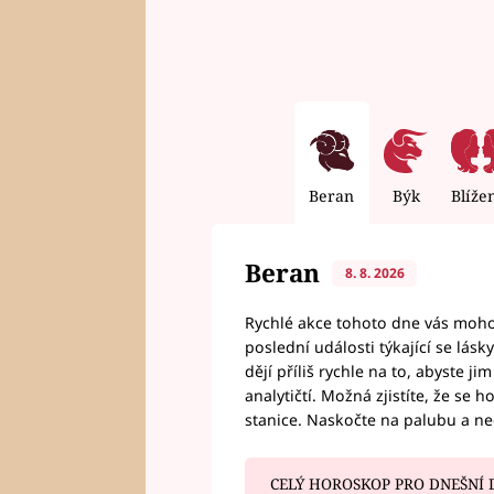
Beran
Býk
Blíže
Beran
8. 8. 2026
Rychlé akce tohoto dne vás mohou
poslední události týkající se lás
dějí příliš rychle na to, abyste 
analytičtí. Možná zjistíte, že se 
stanice. Naskočte na palubu a n
CELÝ HOROSKOP PRO DNEŠNÍ 