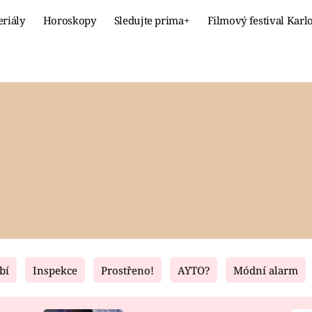
eriály
Horoskopy
Sledujte prima+
Filmový festival Karl
Celebrity
Recept
MÓDA A KRÁSA
HLAVNÍ JÍ
VZTAHY A SEX
SLADKÉ
PRIMA MAMINKA
ZDRAVÉ
bí
Inspekce
Prostřeno!
AYTO?
Módní alarm
Fresh
Living
RECEPTY
BYDLENÍ