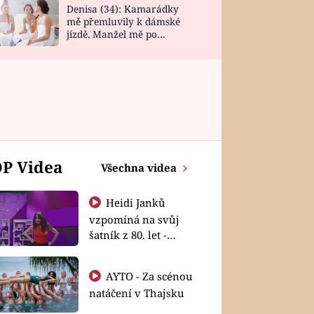
Denisa (34): Kamarádky
mě přemluvily k dámské
jízdě. Manžel mě po
návratu zaskočil
P Videa
Všechna videa
Heidi Janků
vzpomíná na svůj
šatník z 80. let -
Shopaholičky
AYTO - Za scénou
natáčení v Thajsku