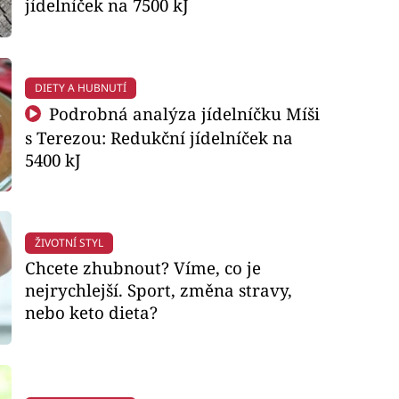
jídelníček na 7500 kJ
DIETY A HUBNUTÍ
Podrobná analýza jídelníčku Míši
s Terezou: Redukční jídelníček na
5400 kJ
ŽIVOTNÍ STYL
Chcete zhubnout? Víme, co je
nejrychlejší. Sport, změna stravy,
nebo keto dieta?