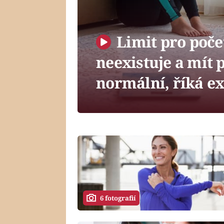
Limit pro poče
neexistuje a mít p
normální, říká e
6 fotografií