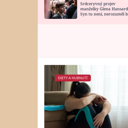
Srdceryvný projev
SNÁŘ
CELEBRITY
manželky Glena Hansard
Syn tu není, nerozuměl b
HOROSKOP NA
VAŘENÍ
tomu, vysvětlila
ROK 2023
DIETY A HUBNUTÍ