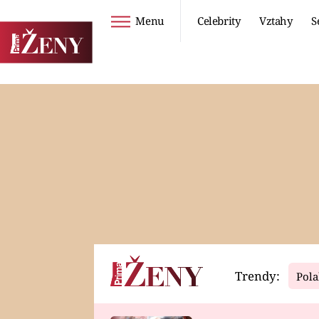
Menu
Celebrity
Vztahy
S
Seriály
Životní styl
ZOO
DIETY A HUBNUTÍ
PROSTŘENO!
CESTOVÁNÍ A
DOVOLENÁ
DUCH
ZDRAVÍ
Trendy:
Pola
Horoskopy
Video
ASTROČLÁNKY
SERIÁLY