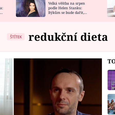
Velká věštba na srpen
NOVINKY
ZAHRADA
a:
podle Helen Stanku:
y
Býkům se bude dařit,
VIDEORECEPTY
DESIGN
Vodnáře čeká jízda
redukční dieta
ŠTÍTEK
TO