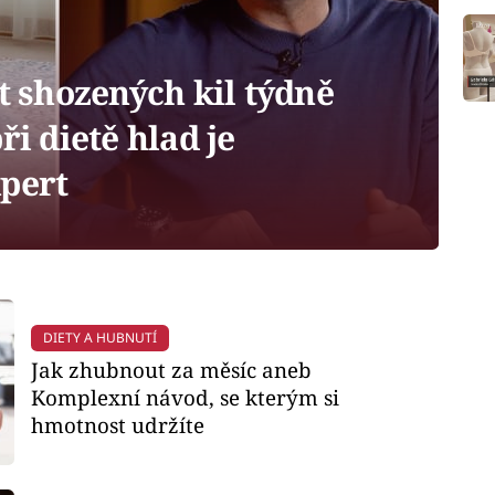
t shozených kil týdně
ři dietě hlad je
xpert
DIETY A HUBNUTÍ
Jak zhubnout za měsíc aneb
Komplexní návod, se kterým si
hmotnost udržíte