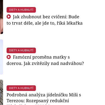
DIETY A HUBNUTÍ
Jak zhubnout bez cvičení: Bude
to trvat déle, ale jde to, říká lékařka
DIETY A HUBNUTÍ
Famózní proměna matky s
dcerou. Jak zvítězily nad nadváhou?
DIETY A HUBNUTÍ
Podrobná analýza jídelníčku Míši s
Terezou: Rozepsaný redukční