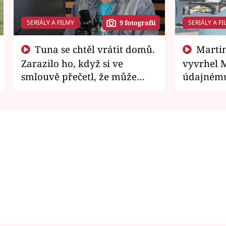
SERIÁLY A FILMY
SERIÁLY A FI
9 fotografií
Tuna se chtěl vrátit domů.
Martin Písařík jako
Zarazilo ho, když si ve
vyvrhel 
smlouvě přečetl, že může
údajnému
zemřít
je v nemil