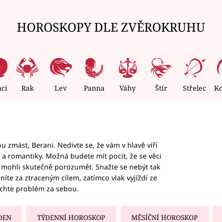
HOROSKOPY DLE ZVĚROKRUHU
nci
Rak
Lev
Panna
Váhy
Štír
Střelec
K
 zmást, Berani. Nedivte se, že vám v hlavě víří
ky a romantiky. Možná budete mít pocit, že se věci
jim mohli skutečně porozumět. Snažte se nebýt tak
honíte za ztraceným cílem, zatímco vlak vyjíždí ze
echte problém za sebou.
DEN
TÝDENNÍ HOROSKOP
MĚSÍČNÍ HOROSKOP