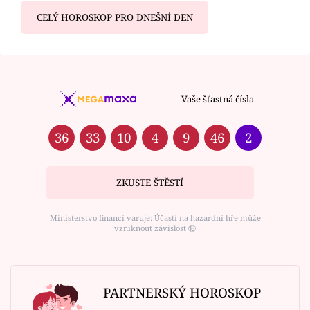
CELÝ HOROSKOP PRO DNEŠNÍ DEN
Vaše šťastná čísla
36
33
10
4
9
46
2
ZKUSTE ŠTĚSTÍ
Ministerstvo financí varuje: Účastí na hazardní hře může
vzniknout závislost ⑱
PARTNERSKÝ HOROSKOP