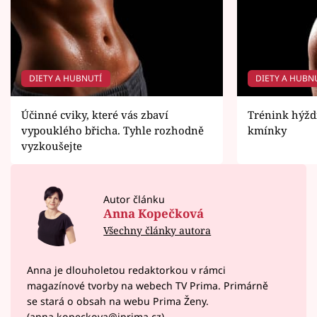
DIETY A HUBNUTÍ
DIETY A HUBN
Účinné cviky, které vás zbaví
Trénink hýžd
vypouklého břicha. Tyhle rozhodně
kmínky
vyzkoušejte
Autor článku
Anna Kopečková
Všechny články autora
Anna je dlouholetou redaktorkou v rámci
magazínové tvorby na webech TV Prima. Primárně
se stará o obsah na webu Prima Ženy.
(anna.kopeckova@iprima.cz)