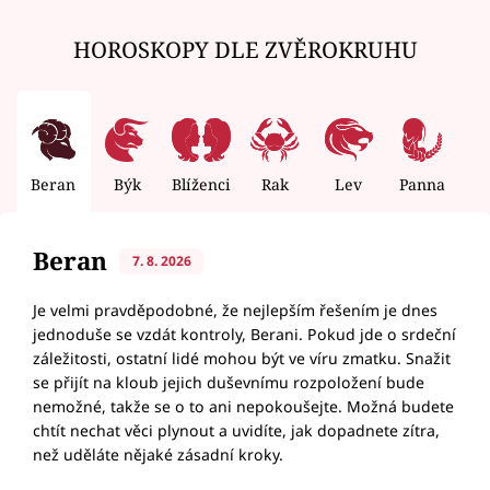
HOROSKOPY DLE ZVĚROKRUHU
Beran
Býk
Blíženci
Rak
Lev
Panna
V
Beran
7. 8. 2026
Je velmi pravděpodobné, že nejlepším řešením je dnes
jednoduše se vzdát kontroly, Berani. Pokud jde o srdeční
záležitosti, ostatní lidé mohou být ve víru zmatku. Snažit
se přijít na kloub jejich duševnímu rozpoložení bude
nemožné, takže se o to ani nepokoušejte. Možná budete
chtít nechat věci plynout a uvidíte, jak dopadnete zítra,
než uděláte nějaké zásadní kroky.