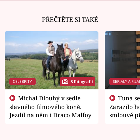
PŘEČTĚTE SI TAKÉ
CELEBRITY
SERIÁLY A FIL
8 fotografií
Michal Dlouhý v sedle
Tuna se chtěl vrátit domů.
slavného filmového koně.
Zarazilo ho
Jezdil na něm i Draco Malfoy
smlouvě př
zemřít