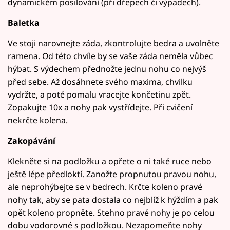
dynamickém posilování (při dřepech či výpadech).
Baletka
Ve stoji narovnejte záda, zkontrolujte bedra a uvolněte
ramena. Od této chvíle by se vaše záda neměla vůbec
hýbat. S výdechem přednožte jednu nohu co nejvýš
před sebe. Až dosáhnete svého maxima, chvilku
vydržte, a poté pomalu vracejte končetinu zpět.
Zopakujte 10x a nohy pak vystřídejte. Při cvičení
nekrčte kolena.
Zakopávání
Klekněte si na podložku a opřete o ni také ruce nebo
ještě lépe předloktí. Zanožte propnutou pravou nohu,
ale neprohýbejte se v bedrech. Krčte koleno pravé
nohy tak, aby se pata dostala co nejblíž k hýždím a pak
opět koleno propněte. Stehno pravé nohy je po celou
dobu vodorovné s podložkou. Nezapomeňte nohy