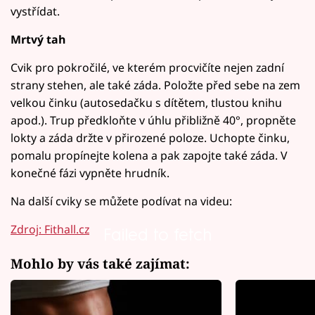
vystřídat.
Mrtvý tah
Cvik pro pokročilé, ve kterém procvičíte nejen zadní
strany stehen, ale také záda. Položte před sebe na zem
velkou činku (autosedačku s dítětem, tlustou knihu
apod.). Trup předkloňte v úhlu přibližně 40°, propněte
lokty a záda držte v přirozené poloze. Uchopte činku,
pomalu propínejte kolena a pak zapojte také záda. V
konečné fázi vypněte hrudník.
Na další cviky se můžete podívat na videu:
Zdroj: Fithall.cz
Failed to fetch
Mohlo by vás také zajímat: