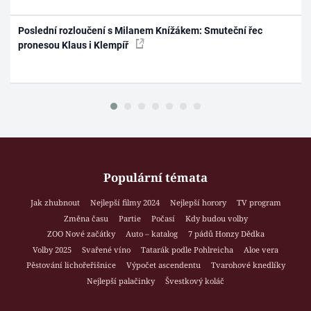
Poslední rozloučení s Milanem Knížákem: Smuteční řec
pronesou Klaus i Klempíř
Populární témata
Jak zhubnout
Nejlepší filmy 2024
Nejlepší horory
TV program
Změna času
Partie
Počasí
Kdy budou volby
ZOO Nové začátky
Auto – katalog
7 pádů Honzy Dědka
Volby 2025
Svařené víno
Tatarák podle Pohlreicha
Aloe vera
Pěstování lichořeřišnice
Výpočet ascendentu
Tvarohové knedlíky
Nejlepší palačinky
Švestkový koláč