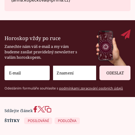
Horoskop vždy po ruce
Zanechte nám váš e-mail a my vám
budeme zasílat pravidelný newsletter s
vaším horoskopem.
ODESLAT
Odesláním formuláře souhlasíte s
podmínkami zpracování osobních údajů
Sdílejte článek
ŠTÍTKY
POSILOVÁNÍ
PODLOŽKA