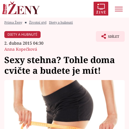
ŽIVĚ
Prima Ženy
■
Životní styl
Diety a hubnutí
Trendy:
Polabí
Inspekce
Prostřeno!
AYTO?
DIETY A HUBNUTÍ
SDÍLET
Módní alarm
Zrádci
Proměny
2. dubna 2015 04:30
Anna Kopečková
Sexy stehna? Tohle doma
cvičte a budete je mít!
Témata
Celebrity
Vztahy
Seriály