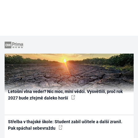
Letošní vlna veder? Nic moc, míní vědci. Vysvětlili, proč rok
2027 bude zřejmě daleko horší
Střelba v thajské škole: Student zabil učitele a další zranil.
Pak spáchal sebevraždu