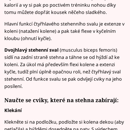
kalorií a vy si pak po poctivém tréninku nohou díky
tomu můžete dopřát kousek něčeho sladkého.
Hlavní funkcí čtyřhlavého stehenního svalu je extenze v
koleni (natažení kolene) a pak také flexe v kyčelním
kloubu (ohnutí kyčle).
Dvojhlavý stehenní sval
(musculus biceps femoris)
sídlí na zadní straně stehna a táhne se od hýždí až ke
koleni. Za úkol má především flexi kolene a extenzi
kyčle, tudíž plní úplně opačnou roli, než čtyřhlavý sval
stehenní. Od funkce svalu se pak odvíjejí cviky na jeho
posílení.
Naučte se cviky, které na stehna zabírají:
Klekání
Klekněte si na podložku, podložte si kolena dekou (aby
netlačila) a hýžděmi dosedněte na paty. S výdechem