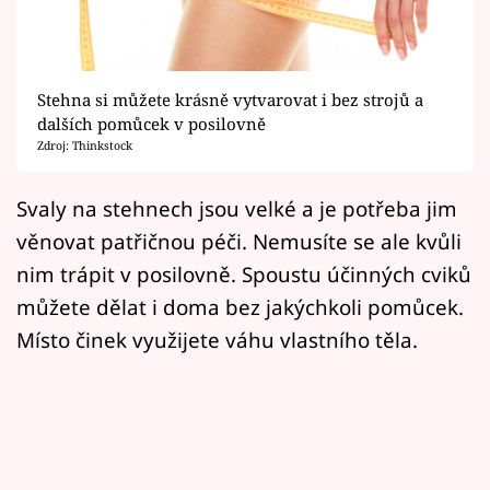
Horoskopy
Sledujte prima+
Stehna si můžete krásně vytvarovat i bez strojů a
Filmový festival Karlovy Vary
dalších pomůcek v posilovně
Zdroj: Thinkstock
Pořady
Svaly na stehnech jsou velké a je potřeba jim
Mámy sobě
věnovat patřičnou péči. Nemusíte se ale kvůli
nim trápit v posilovně. Spoustu účinných cviků
Přihlášení
můžete dělat i doma bez jakýchkoli pomůcek.
Místo činek využijete váhu vlastního těla.
Sledujte nás