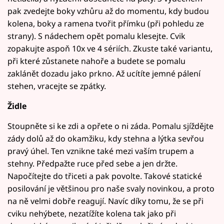
pak zvedejte boky vzhůru až do momentu, kdy budou
kolena, boky a ramena tvořit přímku (při pohledu ze
strany). S nádechem opět pomalu klesejte. Cvik
zopakujte aspoň 10x ve 4 sériích. Zkuste také variantu,
při které zůstanete nahoře a budete se pomalu
zaklánět dozadu jako prkno. Až ucítíte jemné pálení
stehen, vracejte se zpátky.
Židle
Stoupněte si ke zdi a opřete o ni záda. Pomalu sjíždějte
zády dolů až do okamžiku, kdy stehna a lýtka sevřou
pravý úhel. Ten vznikne také mezi vaším trupem a
stehny. Předpažte ruce před sebe a jen držte.
Napočítejte do třiceti a pak povolte. Takové statické
posilování je většinou pro naše svaly novinkou, a proto
na ně velmi dobře reagují. Navíc díky tomu, že se při
cviku nehýbete, nezatížíte kolena tak jako při