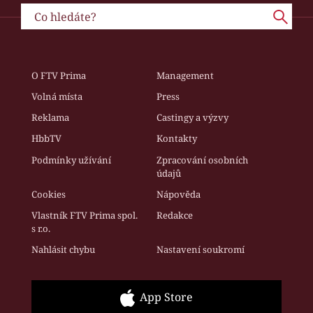
O FTV Prima
Management
Volná místa
Press
Reklama
Castingy a výzvy
HbbTV
Kontakty
Podmínky užívání
Zpracování osobních
údajů
Cookies
Nápověda
Vlastník FTV Prima spol.
Redakce
s r.o.
Nahlásit chybu
Nastavení soukromí
App Store