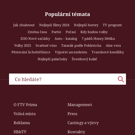
Populární témata
Jak zhubnout
Nejlepší filmy 2024
Nejlepší horory
TV program
Změna času
Partie
Počasí
Kdy budou volby
ZOO Nové začátky
Auto – katalog
7 pádů Honzy Dědka
Volby 2025
Svařené víno
Tatarák podle Pohlreicha
Aloe vera
Pěstování lichořeřišnice
Výpočet ascendentu
Tvarohové knedlíky
Nejlepší palačinky
Švestkový koláč
O FTV Prima
Management
Volná místa
Press
Reklama
Castingy a výzvy
HbbTV
Kontakty