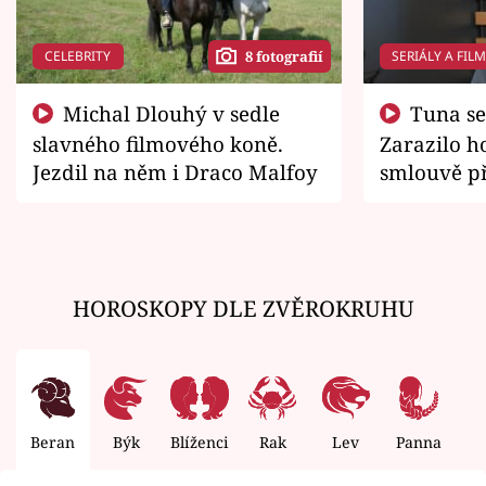
CELEBRITY
SERIÁLY A FIL
8 fotografií
Michal Dlouhý v sedle
Tuna se chtěl vrátit domů.
slavného filmového koně.
Zarazilo ho
Jezdil na něm i Draco Malfoy
smlouvě př
zemřít
HOROSKOPY DLE ZVĚROKRUHU
Beran
Býk
Blíženci
Rak
Lev
Panna
V