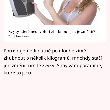
Horoskopy
Sledujte prima+
Filmový festival Karlovy Vary
Zvyky, které nedovolují zhubnout. Jak je změnit?
Pořady
Zdroj: istock.com
Mámy sobě
Potřebujeme-li nutně po dlouhé zimě
zhubnout o několik kilogramů, mnohdy stačí
Přihlášení
jen změnit určité zvyky. A my vám poradíme,
které to jsou.
Sledujte nás