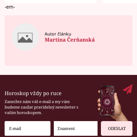
-em-
Autor článku
Martina Čerňanská
Horoskop vždy po ruce
Zanechte nám váš e-mail a my vám
budeme zasílat pravidelný newsletter s
vaším horoskopem.
ODESLAT