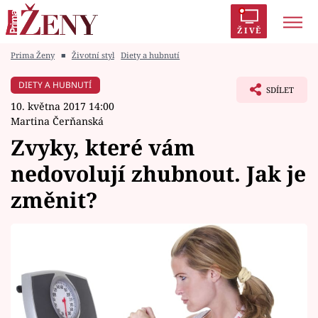
ŽIVĚ
Prima Ženy
■
Životní styl
Diety a hubnutí
Trendy:
Polabí
Inspekce
Prostřeno!
AYTO?
DIETY A HUBNUTÍ
SDÍLET
Módní alarm
Zrádci
Proměny
10. května 2017 14:00
Martina Čerňanská
Zvyky, které vám
nedovolují zhubnout. Jak je
Témata
změnit?
Celebrity
Vztahy
Seriály