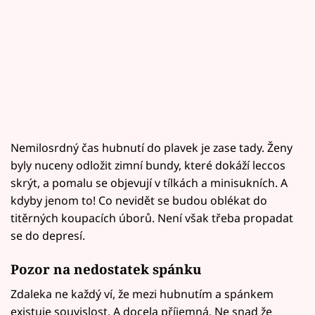
Nemilosrdný čas hubnutí do plavek je zase tady. Ženy
byly nuceny odložit zimní bundy, které dokáží leccos
skrýt, a pomalu se objevují v tílkách a minisukních. A
kdyby jenom to! Co nevidět se budou oblékat do
titěrných koupacích úborů. Není však třeba propadat
se do depresí.
Pozor na nedostatek spánku
Zdaleka ne každý ví, že mezi hubnutím a spánkem
existuje souvislost. A docela příjemná. Ne snad že