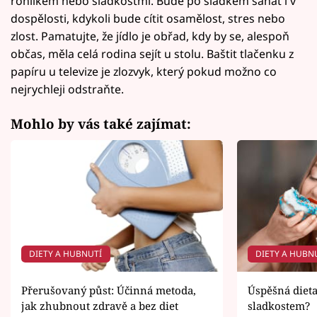
rohlíkem nebo sladkostmi. Bude po sladkém sahat i v
dospělosti, kdykoli bude cítit osamělost, stres nebo
zlost. Pamatujte, že jídlo je obřad, kdy by se, alespoň
občas, měla celá rodina sejít u stolu. Baštit tlačenku z
papíru u televize je zlozvyk, který pokud možno co
nejrychleji odstraňte.
Mohlo by vás také zajímat:
DIETY A HUBNUTÍ
DIETY A HUBN
Přerušovaný půst: Účinná metoda,
Úspěšná dieta
jak zhubnout zdravě a bez diet
sladkostem?