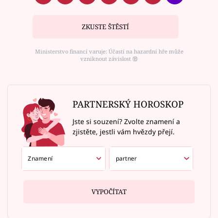
ZKUSTE ŠTĚSTÍ
Ministerstvo financí varuje: Účastí na hazardní hře může
vzniknout závislost ⑱
PARTNERSKÝ HOROSKOP
Jste si souzení? Zvolte znamení a
zjistěte, jestli vám hvězdy přejí.
VYPOČÍTAT