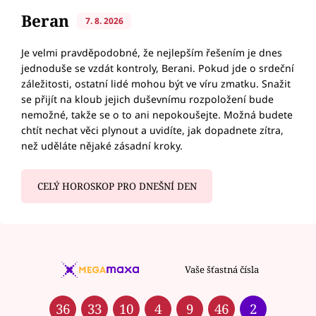
Beran
7. 8. 2026
Je velmi pravděpodobné, že nejlepším řešením je dnes
jednoduše se vzdát kontroly, Berani. Pokud jde o srdeční
záležitosti, ostatní lidé mohou být ve víru zmatku. Snažit
se přijít na kloub jejich duševnímu rozpoložení bude
nemožné, takže se o to ani nepokoušejte. Možná budete
chtít nechat věci plynout a uvidíte, jak dopadnete zítra,
než uděláte nějaké zásadní kroky.
CELÝ HOROSKOP PRO DNEŠNÍ DEN
Vaše šťastná čísla
36
33
10
4
9
46
2