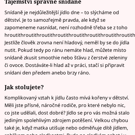
Tajemství správné snídaně
Snídaně je nejdůležitější jídlo dne – to slýcháme od
dětství. Je to samozřejmě pravda, ale když se
zapomeneme nasnídat, není rozhodně třeba se z toho
hroutithroutithroutithroutithroutithroutithroutithroutith
Jestliže člověk zrovna není hladový, neměl by se do jídla
nutit. Pokud tedy po ránu nemáte hlad, můžete místo
snídaně zkusit smoothie nebo šťávu z čerstvé zeleniny
či ovoce. Dostáváte-li hlad až v práci, stačí si připravit
snídani den předem anebo brzy ráno.
Jak stolujete?
Komplikovaný vztah k jídlu často mívá kořeny v dětství.
Měli jste přísné, náročné rodiče, pro které nebylo nic,
co jste udělali, dost dobré? Jídlo se pro vás možná stalo
jediným spolehlivým zdrojem potěšení. Velkou chybou
také je, když matka utišuje nebo odměňuje dítě jídlem,