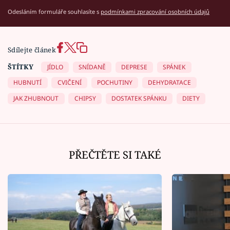
Odesláním formuláře souhlasíte s
podmínkami zpracování osobních údajů
Sdílejte článek
ŠTÍTKY
JÍDLO
SNÍDANĚ
DEPRESE
SPÁNEK
HUBNUTÍ
CVIČENÍ
POCHUTINY
DEHYDRATACE
JAK ZHUBNOUT
CHIPSY
DOSTATEK SPÁNKU
DIETY
PŘEČTĚTE SI TAKÉ