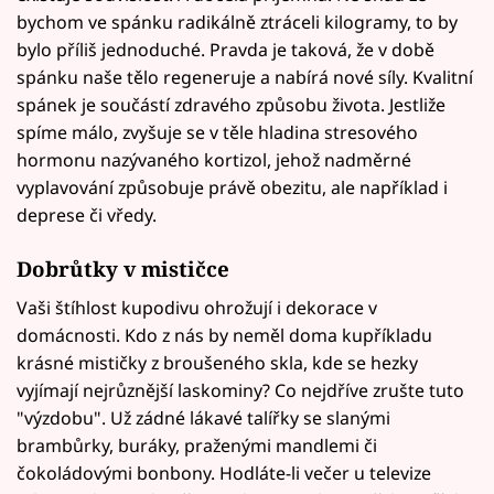
bychom ve spánku radikálně ztráceli kilogramy, to by
bylo příliš jednoduché. Pravda je taková, že v době
spánku naše tělo regeneruje a nabírá nové síly. Kvalitní
spánek je součástí zdravého způsobu života. Jestliže
spíme málo, zvyšuje se v těle hladina stresového
hormonu nazývaného kortizol, jehož nadměrné
vyplavování způsobuje právě obezitu, ale například i
deprese či vředy.
Dobrůtky v mističce
Vaši štíhlost kupodivu ohrožují i dekorace v
domácnosti. Kdo z nás by neměl doma kupříkladu
krásné mističky z broušeného skla, kde se hezky
vyjímají nejrůznější laskominy? Co nejdříve zrušte tuto
"výzdobu". Už zádné lákavé talířky se slanými
brambůrky, buráky, praženými mandlemi či
čokoládovými bonbony. Hodláte-li večer u televize