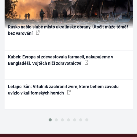
Rusko našlo slabé místo ukrajinské obrany. Útočit může téměř
bez varování
Kubek: Evropa si zdevastovala farmacii, nakupujeme v
Bangladéši. Vojtěch ničí zdravotnictví
Létající kůň: Vrtulník zachránil zvíře, které během závodu
uvízlo v kalifornských horách