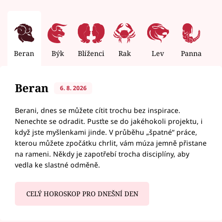
Beran
Býk
Blíženci
Rak
Lev
Panna
V
Beran
6. 8. 2026
Berani, dnes se můžete cítit trochu bez inspirace.
Nenechte se odradit. Pusťte se do jakéhokoli projektu, i
když jste myšlenkami jinde. V průběhu „špatné“ práce,
kterou můžete zpočátku chrlit, vám múza jemně přistane
na rameni. Někdy je zapotřebí trocha disciplíny, aby
vedla ke slastné odměně.
CELÝ HOROSKOP PRO DNEŠNÍ DEN