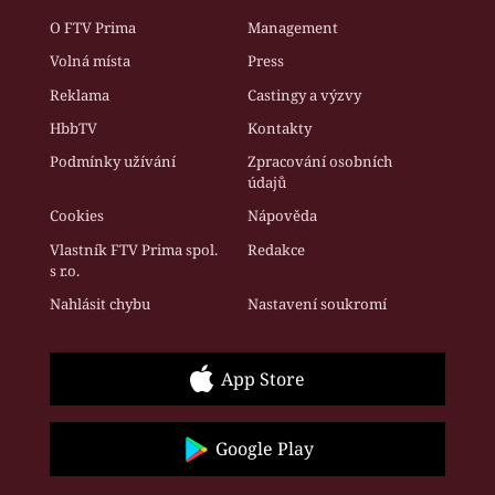
O FTV Prima
Management
Volná místa
Press
Reklama
Castingy a výzvy
HbbTV
Kontakty
Podmínky užívání
Zpracování osobních
údajů
Cookies
Nápověda
Vlastník FTV Prima spol.
Redakce
s r.o.
Nahlásit chybu
Nastavení soukromí
App Store
Google Play