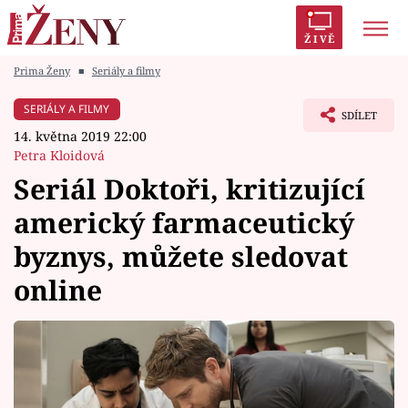
ŽIVĚ
Prima Ženy
■
Seriály a filmy
Trendy:
Polabí
Inspekce
Prostřeno!
AYTO?
SERIÁLY A FILMY
SDÍLET
Módní alarm
Zrádci
Proměny
14. května 2019 22:00
Petra Kloidová
Seriál Doktoři, kritizující
americký farmaceutický
Témata
byznys, můžete sledovat
Celebrity
online
Vztahy
Seriály