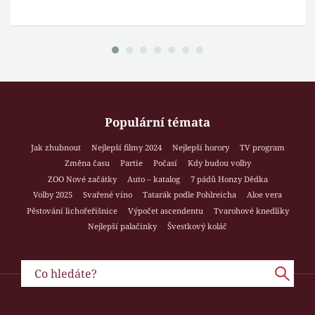
Populární témata
Jak zhubnout
Nejlepší filmy 2024
Nejlepší horory
TV program
Změna času
Partie
Počasí
Kdy budou volby
ZOO Nové začátky
Auto – katalog
7 pádů Honzy Dědka
Volby 2025
Svařené víno
Tatarák podle Pohlreicha
Aloe vera
Pěstování lichořeřišnice
Výpočet ascendentu
Tvarohové knedlíky
Nejlepší palačinky
Švestkový koláč