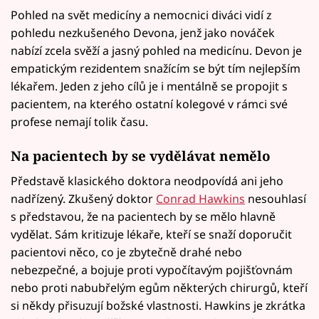
Pohled na svět medicíny a nemocnici diváci vidí z
pohledu nezkušeného Devona, jenž jako nováček
nabízí zcela svěží a jasný pohled na medicínu. Devon je
empatickým rezidentem snažícím se být tím nejlepším
lékařem. Jeden z jeho cílů je i mentálně se propojit s
pacientem, na kterého ostatní kolegové v rámci své
profese nemají tolik času.
Na pacientech by se vydělávat nemělo
Představě klasického doktora neodpovídá ani jeho
nadřízený. Zkušený doktor
Conrad Hawkins
nesouhlasí
s představou, že na pacientech by se mělo hlavně
vydělat. Sám kritizuje lékaře, kteří se snaží doporučit
pacientovi něco, co je zbytečně drahé nebo
nebezpečné, a bojuje proti vypočítavým pojišťovnám
nebo proti nabubřelým egům některých chirurgů, kteří
si někdy přisuzují božské vlastnosti. Hawkins je zkrátka