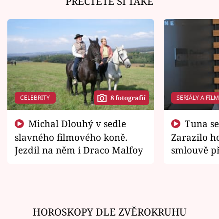
PŘEČTĚTE SI TAKÉ
CELEBRITY
SERIÁLY A FIL
8 fotografií
Michal Dlouhý v sedle
Tuna se chtěl vrátit domů.
slavného filmového koně.
Zarazilo ho
Jezdil na něm i Draco Malfoy
smlouvě př
zemřít
HOROSKOPY DLE ZVĚROKRUHU