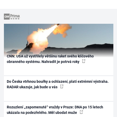
CNN: USA už vystřílely většinu raket svého klíčového
obranného systému. Nahradit je potrvá roky
Do Česka vtrhnou bouřky a ochlazení, platí extrémní výstraha.
RADAR ukazuje, jak bude u vás
Rozuzlení „zapomenuté“ vraždy v Praze: DNA po 15 letech
ukázala na podezřelého. Měl ubodat muže