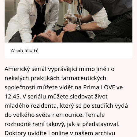
Horoskopy
Sledujte prima+
Filmový festival Karlovy Vary
Pořady
Zásah lékařů
Mámy sobě
Americký seriál vyprávějící mimo jiné i o
nekalých praktikách farmaceutických
Přihlášení
společností můžete vidět na Prima LOVE ve
12.45. V seriálu můžete sledovat život
Sledujte nás
mladého rezidenta, který se po studiích vydá
do velkého světa nemocnice. Ten ale
rozhodně není takový, jak si představoval.
Doktory uvidíte i online v našem archivu