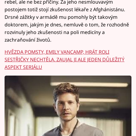
rebel, ale ne bez příčiny. Za jeho nesmlouvavým
postojem totiž stojí zkušenost lékaře z Afghánistánu.
Drsné zážitky v armádě mu pomohly být takovým
doktorem, jakým je dnes, nemluvě o tom, že rozhodně
rozvinuly jeho zkušenosti na poli medicíny a
zachraňování životů.
HVĚZDA POMSTY, EMILY VANCAMP, HRÁT ROLI
SESTŘIČKY NECHTĚLA. ZAUJAL JI ALE JEDEN DŮLEŽITÝ
ASPEKT SERIÁLU