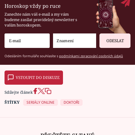
Horoskop vždy po ruce
Zanechte nám váš e-mail a my vám
budeme zasílat pravidelný newsletter s
vaším horoskopem.
ODESLAT
Odesláním formuláře souhlasíte s
podmínkami zpracování osobních údajů
VSTOUPIT DO DISKUZE
Sdílejte článek
ŠTÍTKY
SERIÁLY ONLINE
DOKTOŘI