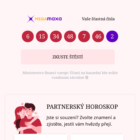
Vaše šťastná čísla
6
15
34
48
7
46
2
ZKUSTE ŠTĚSTÍ
Ministerstvo financí varuje: Účastí na hazardní hře může
vzniknout závislost ⑱
PARTNERSKÝ HOROSKOP
Jste si souzení? Zvolte znamení a
zjistěte, jestli vám hvězdy přejí.