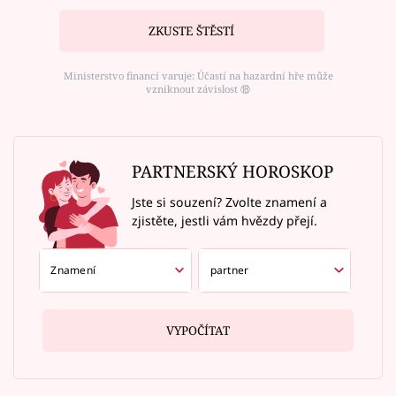
ZKUSTE ŠTĚSTÍ
Ministerstvo financí varuje: Účastí na hazardní hře může
vzniknout závislost ⑱
PARTNERSKÝ HOROSKOP
Jste si souzení? Zvolte znamení a
zjistěte, jestli vám hvězdy přejí.
VYPOČÍTAT