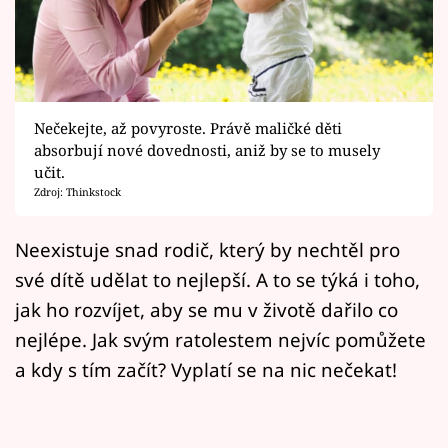
Horoskopy
Sledujte prima+
Filmový festival Karlovy Vary
Nečekejte, až povyroste. Právě maličké děti
Pořady
absorbují nové dovednosti, aniž by se to musely
učit.
Zdroj: Thinkstock
Mámy sobě
Neexistuje snad rodič, který by nechtěl pro
Přihlášení
své dítě udělat to nejlepší. A to se týká i toho,
jak ho rozvíjet, aby se mu v životě dařilo co
nejlépe. Jak svým ratolestem nejvíc pomůžete
Sledujte nás
a kdy s tím začít? Vyplatí se na nic nečekat!