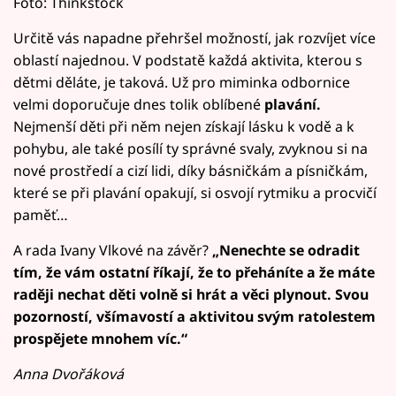
Foto: Thinkstock
Určitě vás napadne přehršel možností, jak rozvíjet více
oblastí najednou. V podstatě každá aktivita, kterou s
dětmi děláte, je taková. Už pro miminka odbornice
velmi doporučuje dnes tolik oblíbené
plavání.
Nejmenší děti při něm nejen získají lásku k vodě a k
pohybu, ale také posílí ty správné svaly, zvyknou si na
nové prostředí a cizí lidi, díky básničkám a písničkám,
které se při plavání opakují, si osvojí rytmiku a procvičí
paměť…
A rada Ivany Vlkové na závěr?
„Nenechte se odradit
tím, že vám ostatní říkají, že to přeháníte a že máte
raději nechat děti volně si hrát a věci plynout. Svou
pozorností, všímavostí a aktivitou svým ratolestem
prospějete mnohem víc.“
Anna Dvořáková