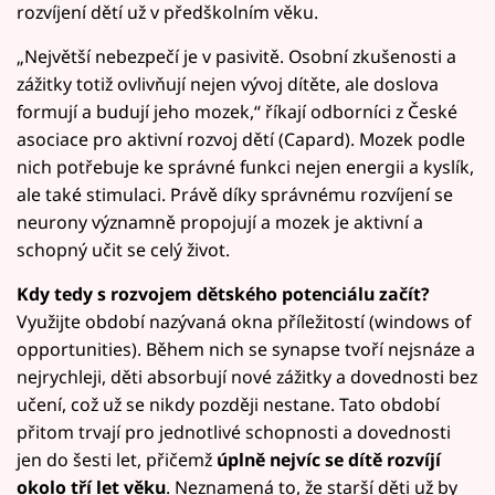
rozvíjení dětí už v předškolním věku.
„Největší nebezpečí je v pasivitě. Osobní zkušenosti a
zážitky totiž ovlivňují nejen vývoj dítěte, ale doslova
formují a budují jeho mozek,“ říkají odborníci z České
asociace pro aktivní rozvoj dětí (Capard). Mozek podle
nich potřebuje ke správné funkci nejen energii a kyslík,
ale také stimulaci. Právě díky správnému rozvíjení se
neurony významně propojují a mozek je aktivní a
schopný učit se celý život.
Kdy tedy s rozvojem dětského potenciálu začít?
Využijte období nazývaná okna příležitostí (windows of
opportunities). Během nich se synapse tvoří nejsnáze a
nejrychleji, děti absorbují nové zážitky a dovednosti bez
učení, což už se nikdy později nestane. Tato období
přitom trvají pro jednotlivé schopnosti a dovednosti
jen do šesti let, přičemž
úplně nejvíc se dítě rozvíjí
okolo tří let věku
. Neznamená to, že starší děti už by