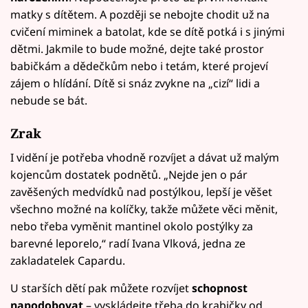
matky s dítětem. A později se nebojte chodit už na
cvičení miminek a batolat, kde se dítě potká i s jinými
dětmi. Jakmile to bude možné, dejte také prostor
babičkám a dědečkům nebo i tetám, které projeví
zájem o hlídání. Dítě si snáz zvykne na „cizí“ lidi a
nebude se bát.
Zrak
I vidění je potřeba vhodně rozvíjet a dávat už malým
kojencům dostatek podnětů. „Nejde jen o pár
zavěšených medvídků nad postýlkou, lepší je věšet
všechno možné na kolíčky, takže můžete věci měnit,
nebo třeba vyměnit mantinel okolo postýlky za
barevné leporelo,“ radí Ivana Vlková, jedna ze
zakladatelek Capardu.
U starších dětí pak můžete rozvíjet
schopnost
napodobovat
– vyskládejte třeba do krabičky od