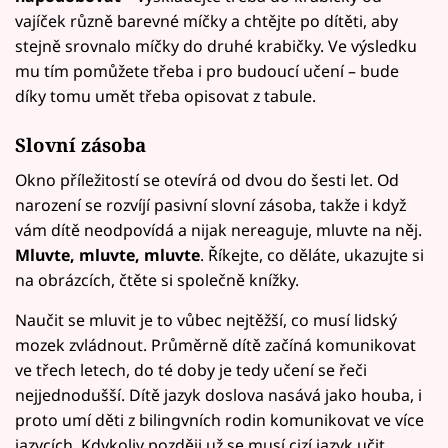
vajíček různě barevné míčky a chtějte po dítěti, aby
stejně srovnalo míčky do druhé krabičky. Ve výsledku
mu tím pomůžete třeba i pro budoucí učení – bude
díky tomu umět třeba opisovat z tabule.
Slovní zásoba
Okno příležitostí se otevírá od dvou do šesti let. Od
narození se rozvíjí pasivní slovní zásoba, takže i když
vám dítě neodpovídá a nijak nereaguje, mluvte na něj.
Mluvte, mluvte, mluvte
. Říkejte, co děláte, ukazujte si
na obrázcích, čtěte si společně knížky.
Naučit se mluvit je to vůbec nejtěžší, co musí lidský
mozek zvládnout. Průměrně dítě začíná komunikovat
ve třech letech, do té doby je tedy učení se řeči
nejjednodušší. Dítě jazyk doslova nasává jako houba, i
proto umí děti z bilingvních rodin komunikovat ve více
jazycích. Kdykoliv později už se musí cizí jazyk učit,