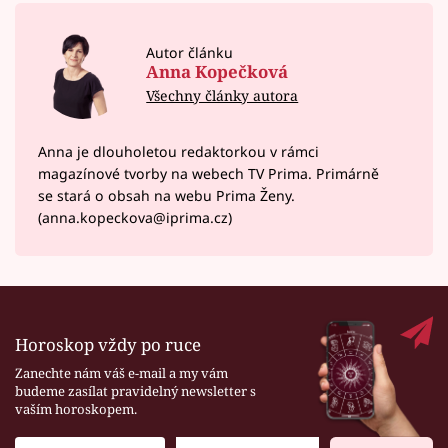
Autor článku
Anna Kopečková
Všechny články autora
Anna je dlouholetou redaktorkou v rámci
magazínové tvorby na webech TV Prima. Primárně
se stará o obsah na webu Prima Ženy.
(anna.kopeckova@iprima.cz)
Horoskop vždy po ruce
Zanechte nám váš e-mail a my vám
budeme zasílat pravidelný newsletter s
vaším horoskopem.