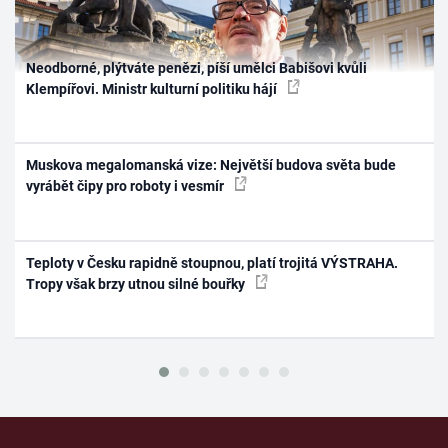
Neodborné, plýtváte penězi, píší umělci Babišovi kvůli
Klempířovi. Ministr kulturní politiku hájí
Muskova megalomanská vize: Největší budova světa bude
vyrábět čipy pro roboty i vesmír
Teploty v Česku rapidně stoupnou, platí trojitá VÝSTRAHA.
Tropy však brzy utnou silné bouřky