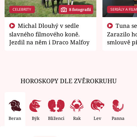
CELEBRITY
SERIÁLY A FIL
8 fotografií
Michal Dlouhý v sedle
Tuna se chtěl vrátit domů.
slavného filmového koně.
Zarazilo ho
Jezdil na něm i Draco Malfoy
smlouvě př
zemřít
HOROSKOPY DLE ZVĚROKRUHU
Beran
Býk
Blíženci
Rak
Lev
Panna
V