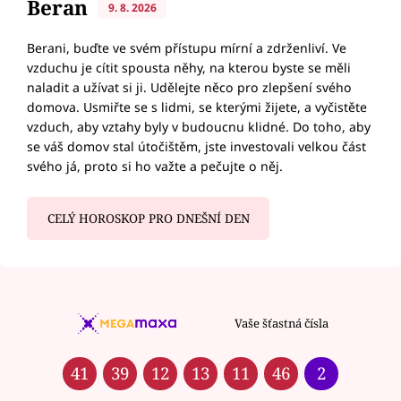
Beran
9. 8. 2026
Berani, buďte ve svém přístupu mírní a zdrženliví. Ve
vzduchu je cítit spousta něhy, na kterou byste se měli
naladit a užívat si ji. Udělejte něco pro zlepšení svého
domova. Usmiřte se s lidmi, se kterými žijete, a vyčistěte
vzduch, aby vztahy byly v budoucnu klidné. Do toho, aby
se váš domov stal útočištěm, jste investovali velkou část
svého já, proto si ho važte a pečujte o něj.
CELÝ HOROSKOP PRO DNEŠNÍ DEN
Vaše šťastná čísla
41
39
12
13
11
46
2