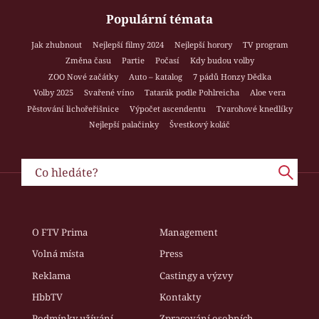
Populární témata
Jak zhubnout
Nejlepší filmy 2024
Nejlepší horory
TV program
Změna času
Partie
Počasí
Kdy budou volby
ZOO Nové začátky
Auto – katalog
7 pádů Honzy Dědka
Volby 2025
Svařené víno
Tatarák podle Pohlreicha
Aloe vera
Pěstování lichořeřišnice
Výpočet ascendentu
Tvarohové knedlíky
Nejlepší palačinky
Švestkový koláč
O FTV Prima
Management
Volná místa
Press
Reklama
Castingy a výzvy
HbbTV
Kontakty
Podmínky užívání
Zpracování osobních