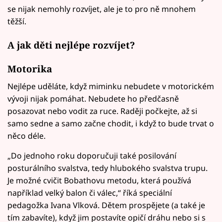
se nijak nemohly rozvíjet, ale je to pro ně mnohem
těžší.
A jak děti nejlépe rozvíjet?
Motorika
Nejlépe uděláte, když miminku nebudete v motorickém
vývoji nijak pomáhat. Nebudete ho předčasně
posazovat nebo vodit za ruce. Raději počkejte, až si
samo sedne a samo začne chodit, i když to bude trvat o
něco déle.
„Do jednoho roku doporučuji také posilování
posturálního svalstva, tedy hlubokého svalstva trupu.
Je možné cvičit Bobathovu metodu, která používá
například velký balon či válec,“ říká speciální
pedagožka Ivana Vlková. Dětem prospějete (a také je
tím zabavíte), když jim postavíte opičí dráhu nebo si s