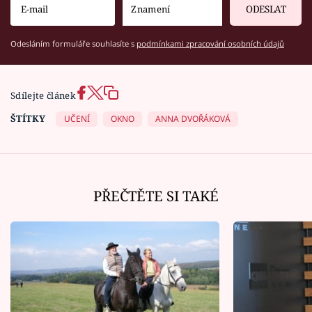
ODESLAT
Odesláním formuláře souhlasíte s
podmínkami zpracování osobních údajů
Sdílejte článek
ŠTÍTKY
UČENÍ
OKNO
ANNA DVOŘÁKOVÁ
PŘEČTĚTE SI TAKÉ