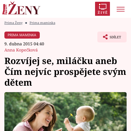
ŽIVĚ
Prima Ženy
■
Prima maminka
Trendy:
Polabí
Inspekce
Prostřeno!
AYTO?
PRIMA MAMINKA
SDÍLET
Módní alarm
Zrádci
Proměny
9. dubna 2015 04:40
Anna Kopečková
Rozvíjej se, miláčku aneb
Čím nejvíc prospějete svým
Témata
dětem
Celebrity
Vztahy
Seriály