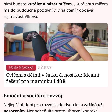
nimi budete
kutálet a házet míčem
. „Kutálení s míčem
má do budoucna pozitivní vliv na čtení,“ dodává
zajímavost Vlková.
PRIMA MAMINKA
Cvičení s dětmi v šátku či nosítku: Ideální
řešení pro maminku i dítě
Emoční a sociální rozvoj
Nejlepší období pro rozvoj je do dvou let a
začíná už
narozením
. Nepodceňujte proto už první kontakt