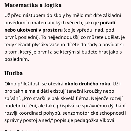
Matematika a logika
Už před nástupem do školy by mělo mít dítě základní
povědomí o matematických věcech, jako je
pořadí
nebo ukotvení v prostoru
(co je vpředu, nad, pod,
první, poslední). To nejjednodušší, co můžete udělat, je
tedy seřadit plyšáky vašeho dítěte do řady a povídat si
o tom, který je první a se kterým si budete hrát jako s
posledním.
Hudba
Okno příležitosti se otevírá
okolo druhého roku
. Už i
pro takhle malé děti existují taneční kroužky nebo
zpívání. „Pro starší je pak skvělá flétna. Nejenže rozvíjí
hudební cítění, ale také přispívá ke správnému dýchání,
rozvíjí koordinaci pohybů, senzomotorické schopnosti i
správný postoj a sed,“ popisuje pedagožka Vlková.