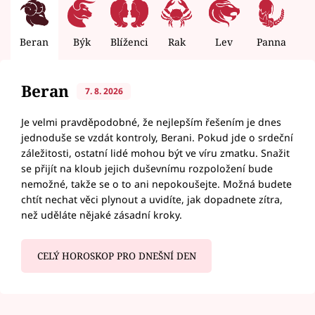
Beran
Býk
Blíženci
Rak
Lev
Panna
V
Beran
7. 8. 2026
Je velmi pravděpodobné, že nejlepším řešením je dnes
jednoduše se vzdát kontroly, Berani. Pokud jde o srdeční
záležitosti, ostatní lidé mohou být ve víru zmatku. Snažit
se přijít na kloub jejich duševnímu rozpoložení bude
nemožné, takže se o to ani nepokoušejte. Možná budete
chtít nechat věci plynout a uvidíte, jak dopadnete zítra,
než uděláte nějaké zásadní kroky.
CELÝ HOROSKOP PRO DNEŠNÍ DEN