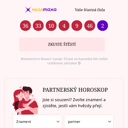
Vaše šťastná čísla
36
33
10
4
9
46
2
ZKUSTE ŠTĚSTÍ
Ministerstvo financí varuje: Účastí na hazardní hře může
vzniknout závislost ⑱
PARTNERSKÝ HOROSKOP
Jste si souzení? Zvolte znamení a
zjistěte, jestli vám hvězdy přejí.