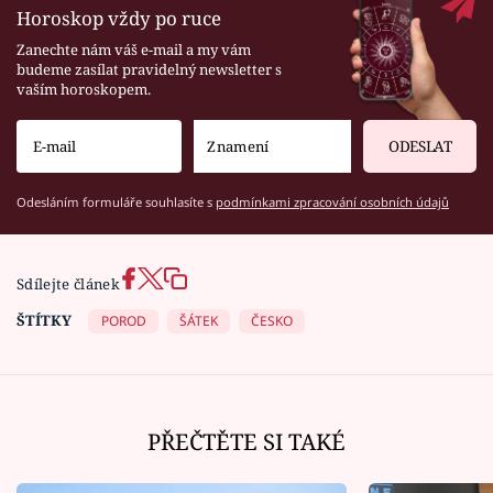
Horoskop vždy po ruce
Zanechte nám váš e-mail a my vám
budeme zasílat pravidelný newsletter s
vaším horoskopem.
ODESLAT
Odesláním formuláře souhlasíte s
podmínkami zpracování osobních údajů
Sdílejte článek
ŠTÍTKY
POROD
ŠÁTEK
ČESKO
PŘEČTĚTE SI TAKÉ