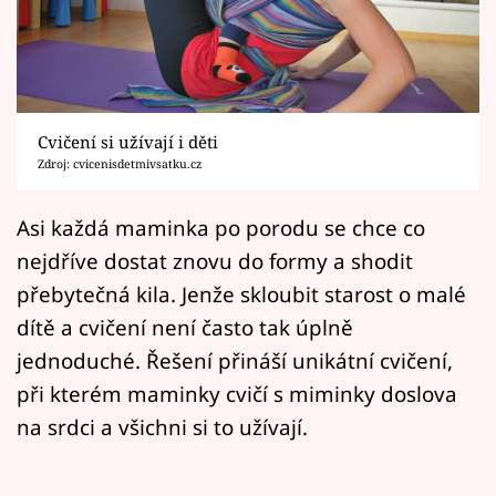
Horoskopy
Sledujte prima+
Filmový festival Karlovy Vary
Cvičení si užívají i děti
Pořady
Zdroj: cvicenisdetmivsatku.cz
Mámy sobě
Asi každá maminka po porodu se chce co
nejdříve dostat znovu do formy a shodit
Přihlášení
přebytečná kila. Jenže skloubit starost o malé
dítě a cvičení není často tak úplně
jednoduché. Řešení přináší unikátní cvičení,
Sledujte nás
při kterém maminky cvičí s miminky doslova
na srdci a všichni si to užívají.