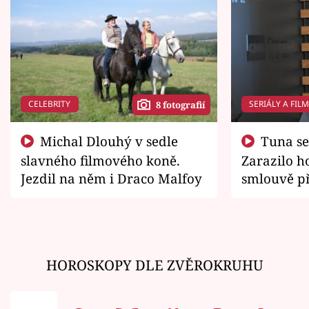
CELEBRITY
SERIÁLY A FIL
8 fotografií
Michal Dlouhý v sedle
Tuna se chtěl vrátit domů.
slavného filmového koně.
Zarazilo ho
Jezdil na něm i Draco Malfoy
smlouvě př
zemřít
HOROSKOPY DLE ZVĚROKRUHU