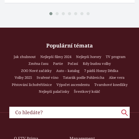
Populární témata
Jak zhubnout
Nejlepší filmy 2024
Nejlepší horory
TV program
Změna času
Partie
Počasí
Kdy budou volby
ZOO Nové začátky
Auto – katalog
7 pádů Honzy Dědka
Volby 2025
Svařené víno
Tatarák podle Pohlreicha
Aloe vera
Pěstování lichořeřišnice
Výpočet ascendentu
Tvarohové knedlíky
Nejlepší palačinky
Švestkový koláč
O FTV Prima
Management