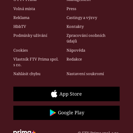
Volná místa
Press
Reklama
Castingy a výzvy
HbbTV
Kontakty
Podmínky užívání
Zpracování osobních
údajů
Cookies
Nápověda
Vlastník FTV Prima spol.
Redakce
s r.o.
Nahlásit chybu
Nastavení soukromí
App Store
Google Play
© FTV Prima spol. s r.o.