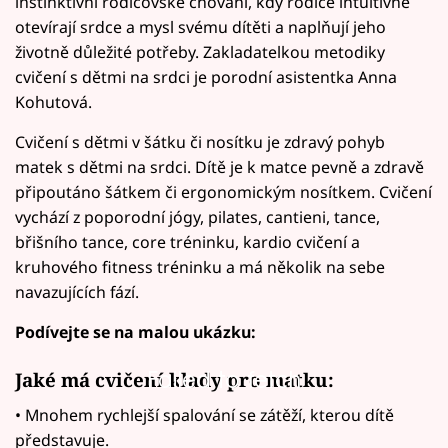
instinktivní rodičovské chování, kdy rodiče intuitivně
otevírají srdce a mysl svému dítěti a naplňují jeho
životně důležité potřeby. Zakladatelkou metodiky
cvičení s dětmi na srdci je porodní asistentka Anna
Kohutová.
Cvičení s dětmi v šátku či nosítku je zdravý pohyb
matek s dětmi na srdci. Dítě je k matce pevně a zdravě
připoutáno šátkem či ergonomickým nosítkem. Cvičení
vychází z poporodní jógy, pilates, cantieni, tance,
břišního tance, core tréninku, kardio cvičení a
kruhového fitness tréninku a má několik na sebe
navazujících fází.
Podívejte se na malou ukázku:
Failed to fetch
Jaké má cvičení klady pro matku:
• Mnohem rychlejší spalování se zátěží, kterou dítě
představuje.