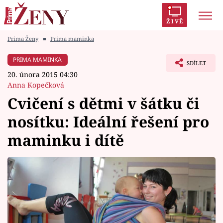
ŽIVĚ
Prima Ženy
■
Prima maminka
Trendy:
Polabí
Inspekce
Prostřeno!
AYTO?
PRIMA MAMINKA
SDÍLET
Módní alarm
Zrádci
Proměny
20. února 2015 04:30
Anna Kopečková
Cvičení s dětmi v šátku či
nosítku: Ideální řešení pro
Témata
maminku i dítě
Celebrity
Vztahy
Seriály