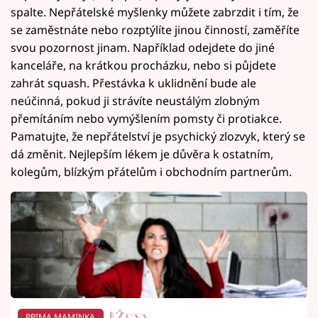
spalte. Nepřátelské myšlenky můžete zabrzdit i tím, že
se zaměstnáte nebo rozptýlíte jinou činností, zaměříte
svou pozornost jinam. Například odejdete do jiné
kanceláře, na krátkou procházku, nebo si půjdete
zahrát squash. Přestávka k uklidnění bude ale
neúčinná, pokud ji strávíte neustálým zlobným
přemítáním nebo vymýšlením pomsty či protiakce.
Pamatujte, že nepřátelství je psychický zlozvyk, který se
dá změnit. Nejlepším lékem je důvěra k ostatním,
kolegům, blízkým přátelům i obchodním partnerům.
PRIMA MAMINKA