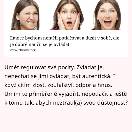
Horoskopy
Sledujte prima+
Filmový festival Karlovy Vary
Emoce bychom neměli potlačovat a dusit v sobě, ale
Pořady
je dobré naučit se je ovládat
Zdroj: Thinkstock
Mámy sobě
Umět regulovat své pocity. Zvládat je,
nenechat se jimi ovládat, být autentická. I
Přihlášení
když cítím zlost, zoufalství, odpor a hnus.
Umím to přiměřeně vyjádřit, nepotlačit a ještě
Sledujte nás
k tomu tak, abych neztratil(a) svou důstojnost?