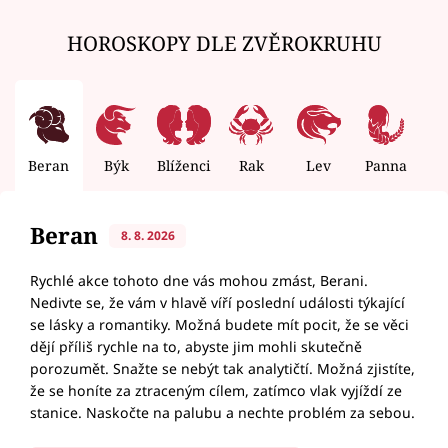
HOROSKOPY DLE ZVĚROKRUHU
Beran
Býk
Blíženci
Rak
Lev
Panna
V
Beran
8. 8. 2026
Rychlé akce tohoto dne vás mohou zmást, Berani.
Nedivte se, že vám v hlavě víří poslední události týkající
se lásky a romantiky. Možná budete mít pocit, že se věci
dějí příliš rychle na to, abyste jim mohli skutečně
porozumět. Snažte se nebýt tak analytičtí. Možná zjistíte,
že se honíte za ztraceným cílem, zatímco vlak vyjíždí ze
stanice. Naskočte na palubu a nechte problém za sebou.