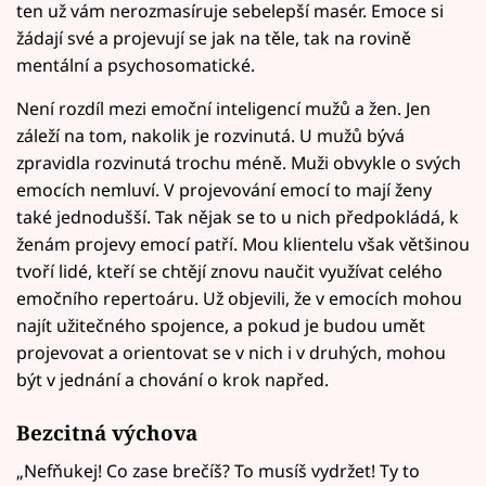
ten už vám nerozmasíruje sebelepší masér. Emoce si
žádají své a projevují se jak na těle, tak na rovině
mentální a psychosomatické.
Není rozdíl mezi emoční inteligencí mužů a žen. Jen
záleží na tom, nakolik je rozvinutá. U mužů bývá
zpravidla rozvinutá trochu méně. Muži obvykle o svých
emocích nemluví. V projevování emocí to mají ženy
také jednodušší. Tak nějak se to u nich předpokládá, k
ženám projevy emocí patří. Mou klientelu však většinou
tvoří lidé, kteří se chtějí znovu naučit využívat celého
emočního repertoáru. Už objevili, že v emocích mohou
najít užitečného spojence, a pokud je budou umět
projevovat a orientovat se v nich i v druhých, mohou
být v jednání a chování o krok napřed.
Bezcitná výchova
„Nefňukej! Co zase brečíš? To musíš vydržet! Ty to