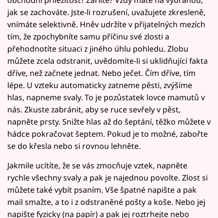
obchodní příležitost? Žárlíte? Vždy máte na vybranou,
jak se zachováte. Jste-li rozrušení, uvažujete zkresleně,
vnímáte selektivně. Hněv udržíte v přijatelných mezích
tím, že zpochybníte samu příčinu své zlosti a
přehodnotíte situaci z jiného úhlu pohledu. Zlobu
můžete zcela odstranit, uvědomíte-li si uklidňující fakta
dříve, než začnete jednat. Nebo ječet. Čím dříve, tím
lépe. U vzteku automaticky zatneme pěsti, zvýšíme
hlas, napneme svaly. To je pozůstatek lovce mamutů v
nás. Zkuste zabránit, aby se ruce sevřely v pěst,
napněte prsty. Snižte hlas až do šeptání, těžko můžete v
hádce pokračovat šeptem. Pokud je to možné, zabořte
se do křesla nebo si rovnou lehněte.
Jakmile ucítíte, že se vás zmocňuje vztek, napněte
rychle všechny svaly a pak je najednou povolte. Zlost si
můžete také vybít psaním. Vše špatné napište a pak
mail smažte, a to i z odstraněné pošty a koše. Nebo jej
napište fyzicky (na papír) a pak jej roztrhejte nebo