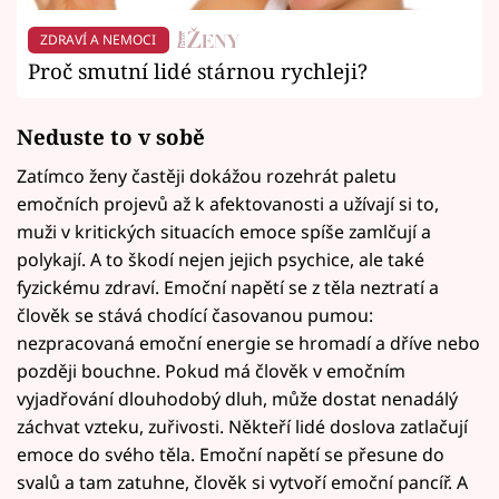
ZDRAVÍ A NEMOCI
Proč smutní lidé stárnou rychleji?
Neduste to v sobě
Zatímco ženy častěji dokážou rozehrát paletu
emočních projevů až k afektovanosti a užívají si to,
muži v kritických situacích emoce spíše zamlčují a
polykají. A to škodí nejen jejich psychice, ale také
fyzickému zdraví. Emoční napětí se z těla neztratí a
člověk se stává chodící časovanou pumou:
nezpracovaná emoční energie se hromadí a dříve nebo
později bouchne. Pokud má člověk v emočním
vyjadřování dlouhodobý dluh, může dostat nenadálý
záchvat vzteku, zuřivosti. Někteří lidé doslova zatlačují
emoce do svého těla. Emoční napětí se přesune do
svalů a tam zatuhne, člověk si vytvoří emoční pancíř. A