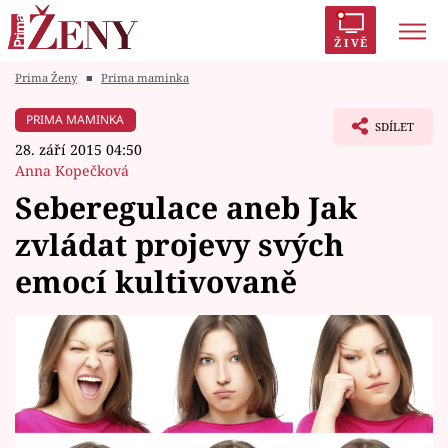
ŽIVĚ
Prima Ženy
■
Prima maminka
Trendy:
Polabí
Inspekce
Prostřeno!
AYTO?
PRIMA MAMINKA
SDÍLET
Módní alarm
Zrádci
Proměny
28. září 2015 04:50
Anna Kopečková
Seberegulace aneb Jak
zvládat projevy svých
Témata
emocí kultivovaně
Celebrity
Vztahy
Seriály