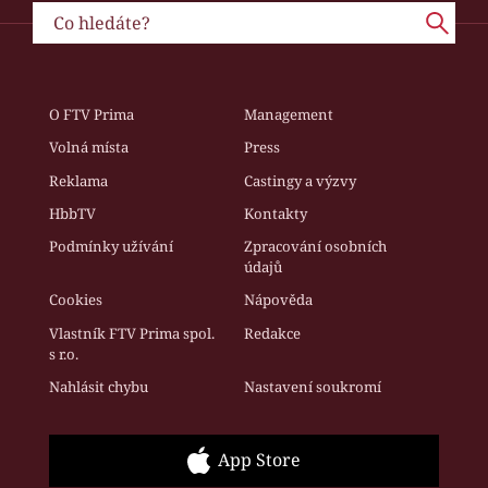
O FTV Prima
Management
Volná místa
Press
Reklama
Castingy a výzvy
HbbTV
Kontakty
Podmínky užívání
Zpracování osobních
údajů
Cookies
Nápověda
Vlastník FTV Prima spol.
Redakce
s r.o.
Nahlásit chybu
Nastavení soukromí
App Store