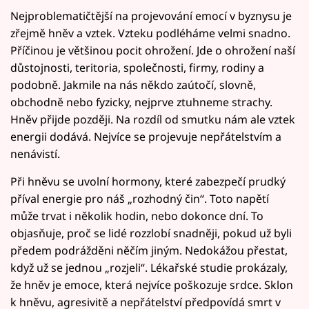
Nejproblematičtější na projevování emocí v byznysu je
zřejmě hněv a vztek. Vzteku podléháme velmi snadno.
Příčinou je většinou pocit ohrožení. Jde o ohrožení naší
důstojnosti, teritoria, společnosti, firmy, rodiny a
podobně. Jakmile na nás někdo zaútočí, slovně,
obchodně nebo fyzicky, nejprve ztuhneme strachy.
Hněv přijde později. Na rozdíl od smutku nám ale vztek
energii dodává. Nejvíce se projevuje nepřátelstvím a
nenávistí.
Při hněvu se uvolní hormony, které zabezpečí prudký
příval energie pro náš „rozhodný čin“. Toto napětí
může trvat i několik hodin, nebo dokonce dní. To
objasňuje, proč se lidé rozzlobí snadněji, pokud už byli
předem podrážděni něčím jiným. Nedokážou přestat,
když už se jednou „rozjeli“. Lékařské studie prokázaly,
že hněv je emoce, která nejvíce poškozuje srdce. Sklon
k hněvu, agresivitě a nepřátelství předpovídá smrt v