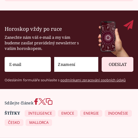
Horoskop vždy po ruce
Zanechte nám váš e-mail a my vám
budeme zasílat pravidelný newsletter s
vaším horoskopem.
ODESLAT
Odesláním formuláře souhlasíte s
podmínkami zpracování osobních údajů
Sdílejte článek
ŠTÍTKY
INTELIGENCE
EMOCE
ENERGIE
INDONÉSIE
ČESKO
MALLORCA