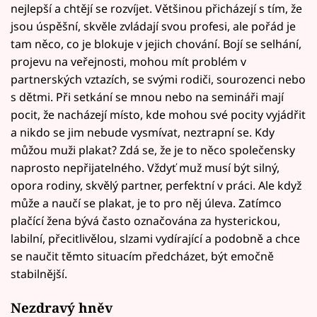
nejlepší a chtějí se rozvíjet. Většinou přicházejí s tím, že
jsou úspěšní, skvěle zvládají svou profesi, ale pořád je
tam něco, co je blokuje v jejich chování. Bojí se selhání,
projevu na veřejnosti, mohou mít problém v
partnerských vztazích, se svými rodiči, sourozenci nebo
s dětmi. Při setkání se mnou nebo na semináři mají
pocit, že nacházejí místo, kde mohou své pocity vyjádřit
a nikdo se jim nebude vysmívat, neztrapní se. Kdy
můžou muži plakat? Zdá se, že je to něco společensky
naprosto nepřijatelného. Vždyť muž musí být silný,
opora rodiny, skvělý partner, perfektní v práci. Ale když
může a naučí se plakat, je to pro něj úleva. Zatímco
plačící žena bývá často označována za hysterickou,
labilní, přecitlivělou, slzami vydírající a podobně a chce
se naučit těmto situacím předcházet, být emočně
stabilnější.
Nezdravý hněv