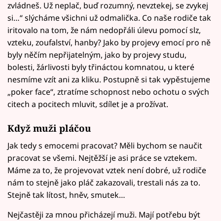
zvládneš. Už neplač, buď rozumný, nevztekej, se zvykej
si…“ slýcháme všichni už odmalička. Co naše rodiče tak
iritovalo na tom, že nám nedopřáli úlevu pomocí slz,
vzteku, zoufalství, hanby? Jako by projevy emocí pro ně
byly něčím nepřijatelným, jako by projevy studu,
bolesti, žárlivosti byly třináctou komnatou, u které
nesmíme vzít ani za kliku. Postupně si tak vypěstujeme
„poker face“, ztratíme schopnost nebo ochotu o svých
citech a pocitech mluvit, sdílet je a prožívat.
Když muži pláčou
Jak tedy s emocemi pracovat? Měli bychom se naučit
pracovat se všemi. Nejtěžší je asi práce se vztekem.
Máme za to, že projevovat vztek není dobré, už rodiče
nám to stejně jako pláč zakazovali, trestali nás za to.
Stejně tak lítost, hněv, smutek…
Nejčastěji za mnou přicházejí muži. Mají potřebu být