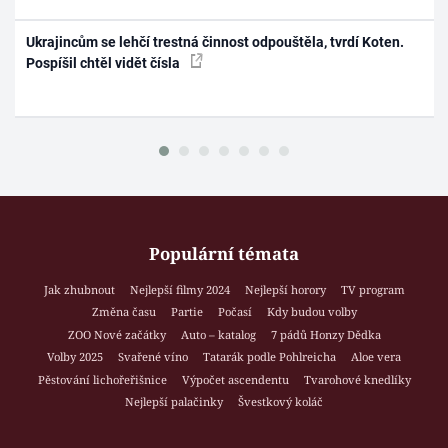
Ukrajincům se lehčí trestná činnost odpouštěla, tvrdí Koten.
Pospíšil chtěl vidět čísla
Populární témata
Jak zhubnout
Nejlepší filmy 2024
Nejlepší horory
TV program
Změna času
Partie
Počasí
Kdy budou volby
ZOO Nové začátky
Auto – katalog
7 pádů Honzy Dědka
Volby 2025
Svařené víno
Tatarák podle Pohlreicha
Aloe vera
Pěstování lichořeřišnice
Výpočet ascendentu
Tvarohové knedlíky
Nejlepší palačinky
Švestkový koláč