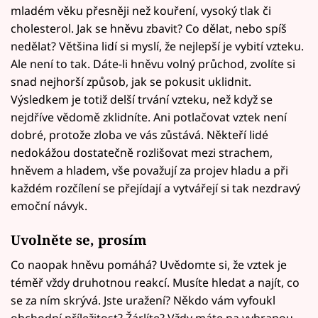
mladém věku přesněji než kouření, vysoký tlak či
cholesterol. Jak se hněvu zbavit? Co dělat, nebo spíš
nedělat? Většina lidí si myslí, že nejlepší je vybití vzteku.
Ale není to tak. Dáte-li hněvu volný průchod, zvolíte si
snad nejhorší způsob, jak se pokusit uklidnit.
Výsledkem je totiž delší trvání vzteku, než když se
nejdříve vědomě zklidníte. Ani potlačovat vztek není
dobré, protože zloba ve vás zůstává. Někteří lidé
nedokážou dostatečně rozlišovat mezi strachem,
hněvem a hladem, vše považují za projev hladu a při
každém rozčílení se přejídají a vytvářejí si tak nezdravý
emoční návyk.
Uvolněte se, prosím
Co naopak hněvu pomáhá? Uvědomte si, že vztek je
téměř vždy druhotnou reakcí. Musíte hledat a najít, co
se za ním skrývá. Jste uražení? Někdo vám vyfoukl