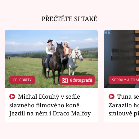
PŘEČTĚTE SI TAKÉ
CELEBRITY
SERIÁLY A FIL
8 fotografií
Michal Dlouhý v sedle
Tuna se chtěl vrátit domů.
slavného filmového koně.
Zarazilo ho
Jezdil na něm i Draco Malfoy
smlouvě př
zemřít