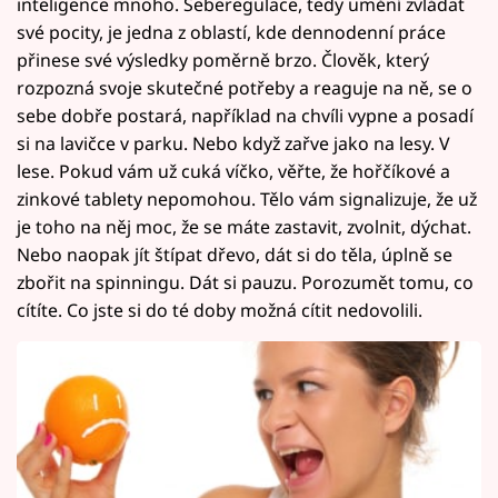
inteligence mnoho. Seberegulace, tedy umění zvládat
své pocity, je jedna z oblastí, kde dennodenní práce
přinese své výsledky poměrně brzo. Člověk, který
rozpozná svoje skutečné potřeby a reaguje na ně, se o
sebe dobře postará, například na chvíli vypne a posadí
si na lavičce v parku. Nebo když zařve jako na lesy. V
lese. Pokud vám už cuká víčko, věřte, že hořčíkové a
zinkové tablety nepomohou. Tělo vám signalizuje, že už
je toho na něj moc, že se máte zastavit, zvolnit, dýchat.
Nebo naopak jít štípat dřevo, dát si do těla, úplně se
zbořit na spinningu. Dát si pauzu. Porozumět tomu, co
cítíte. Co jste si do té doby možná cítit nedovolili.