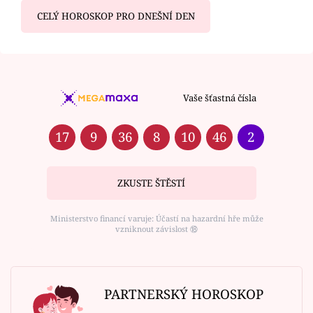
CELÝ HOROSKOP PRO DNEŠNÍ DEN
Vaše šťastná čísla
17
9
36
8
10
46
2
ZKUSTE ŠTĚSTÍ
Ministerstvo financí varuje: Účastí na hazardní hře může
vzniknout závislost ⑱
PARTNERSKÝ HOROSKOP