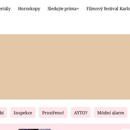
eriály
Horoskopy
Sledujte prima+
Filmový festival Karl
Celebrity
Recept
MÓDA A KRÁSA
HLAVNÍ JÍ
VZTAHY A SEX
SLADKÉ
PRIMA MAMINKA
ZDRAVÉ
bí
Inspekce
Prostřeno!
AYTO?
Módní alarm
Fresh
Living
RECEPTY
BYDLENÍ