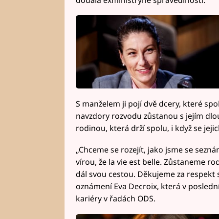
S manželem ji pojí dvě dcery, které spol
navzdory rozvodu zůstanou s jejím dl
rodinou, která drží spolu, i když se jej
„Chceme se rozejít, jako jsme se sezná
vírou, že la vie est belle. Zůstaneme 
dál svou cestou. Děkujeme za respekt s
oznámení Eva Decroix, která v posledníc
kariéry v řadách ODS.