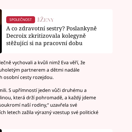
SPOLEČNOST
A co zdravotní sestry? Poslankyně
Decroix zkritizovala kolegyně
stěžující si na pracovní dobu
ečně vychovali a kvůli nimž Eva věří, že
ouholetým partnerem a dětmi nadále
ich osobní cesty rozejdou.
mili. S upřímností jeden vůči druhému a
rodinou, která drží pohromadě, a každý jdeme
oukromí naší rodiny,“ uzavřela své
h letech zažila výrazný vzestup své politické