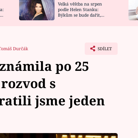
Velká věštba na srpen
NOVINKY
ZAHRADA
a:
podle Helen Stanku:
y
Býkům se bude dařit,
VIDEORECEPTY
DESIGN
Vodnáře čeká jízda
Tomáš Durčák
SDÍLET
známila po 25
 rozvod s
atili jsme jeden