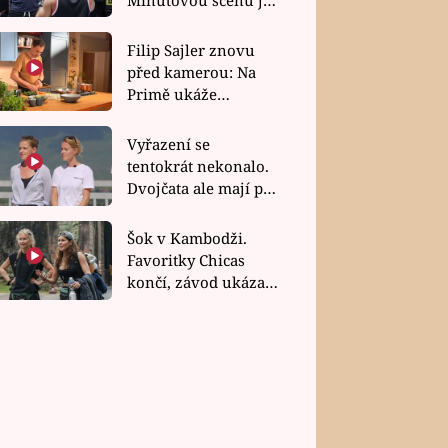
bez dubla
Filip Sajler znovu
před kamerou: Na
Primě ukáže
poctivou kuchyni i
rychlé recepty
Vyřazení se
tentokrát nekonalo.
Dvojčata ale mají po
uzavření třetí etapy
závodu nůž na krku
Šok v Kambodži.
Favoritky Chicas
končí, závod ukázal
svou nejtvrdší tvář