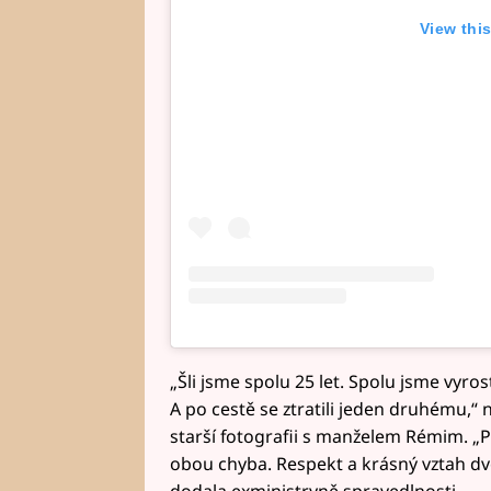
View thi
„Šli jsme spolu 25 let. Spolu jsme vyrost
A po cestě se ztratili jeden druhému,“ 
starší fotografii s manželem Rémim. „P
obou chyba. Respekt a krásný vztah dvou
dodala exministryně spravedlnosti.