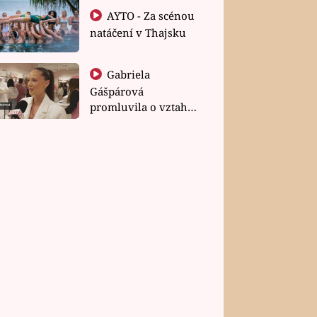
AYTO - Za scénou
natáčení v Thajsku
Gabriela
Gášpárová
promluvila o vztahu
a zakládání rodiny