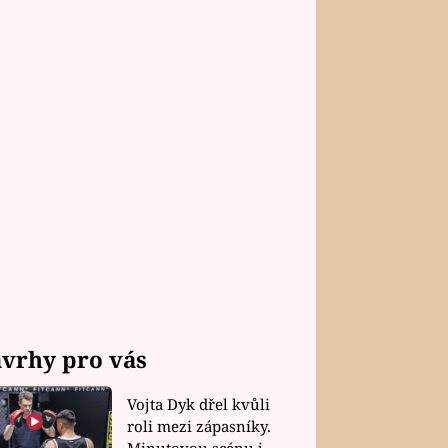
vrhy pro vás
Vojta Dyk dřel kvůli
roli mezi zápasníky.
Minutovou scénu jel