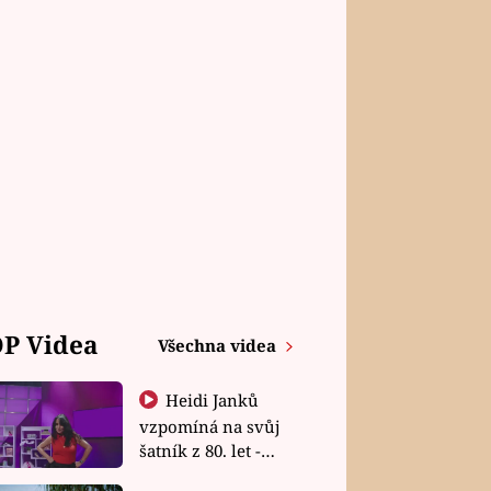
P Videa
Všechna videa
Heidi Janků
vzpomíná na svůj
šatník z 80. let -
Shopaholičky