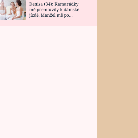
Denisa (34): Kamarádky
mě přemluvily k dámské
jízdě. Manžel mě po
návratu zaskočil