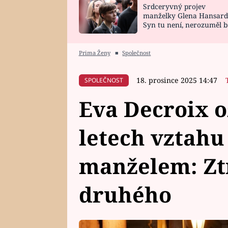
Srdceryvný projev
SNÁŘ
CELEBRITY
manželky Glena Hansard
Syn tu není, nerozuměl b
HOROSKOP NA
VAŘENÍ
tomu, vysvětlila
ROK 2023
Prima Ženy
■
Společnost
18. prosince 2025 14:47
SPOLEČNOST
Eva Decroix o
letech vztahu
manželem: Ztr
druhého