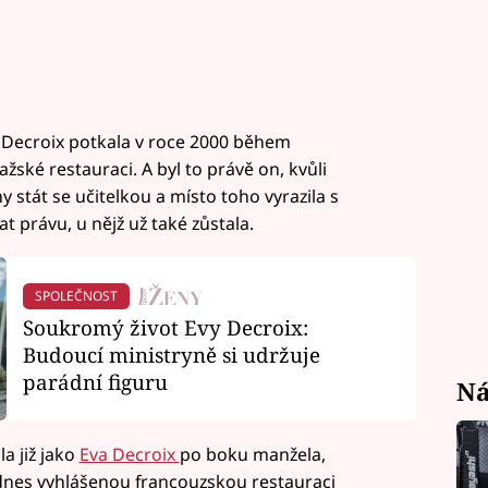
Decroix potkala v roce 2000 během
žské restauraci. A byl to právě on, kvůli
stát se učitelkou a místo toho vyrazila s
 právu, u nějž už také zůstala.
SPOLEČNOST
Soukromý život Evy Decroix:
Budoucí ministryně si udržuje
parádní figuru
Ná
a již jako
Eva Decroix
po boku manžela,
 dnes vyhlášenou francouzskou restauraci