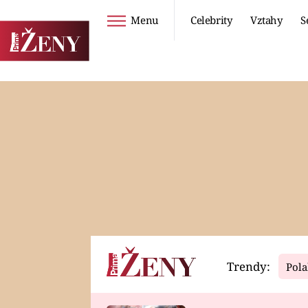
Menu
Celebrity
Vztahy
S
Seriály
Životní styl
ZOO
DIETY A HUBNUTÍ
PROSTŘENO!
CESTOVÁNÍ A
DOVOLENÁ
DUCH
ZDRAVÍ
Trendy:
Pola
Horoskopy
Video
ASTROČLÁNKY
SERIÁLY