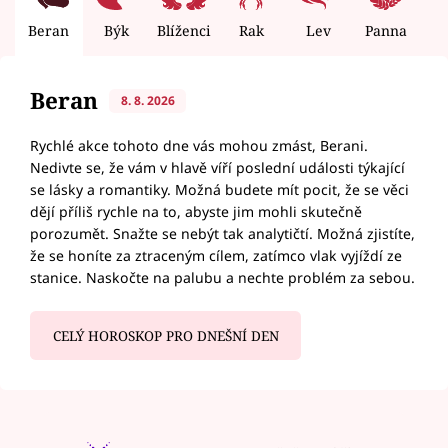
Beran
Býk
Blíženci
Rak
Lev
Panna
V
Beran
8. 8. 2026
Rychlé akce tohoto dne vás mohou zmást, Berani.
Nedivte se, že vám v hlavě víří poslední události týkající
se lásky a romantiky. Možná budete mít pocit, že se věci
dějí příliš rychle na to, abyste jim mohli skutečně
porozumět. Snažte se nebýt tak analytičtí. Možná zjistíte,
že se honíte za ztraceným cílem, zatímco vlak vyjíždí ze
stanice. Naskočte na palubu a nechte problém za sebou.
CELÝ HOROSKOP PRO DNEŠNÍ DEN