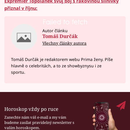
Expremiér Topolánek svůj boj s rakovinou slinivky
přiznal v říjnu:
Failed to fetch
Autor článku
Tomáš Durčák
Všechny články autora
Tomáš Durčák je redaktorem webu Prima ženy. Píše
hlavně o celebritách, a to ze showbyznysu i ze
sportu.
Horoskop vždy po ruce
Zanechte nám váš e-mail a my vám
budeme zasílat pravidelný newsletter s
vaším horoskopem.