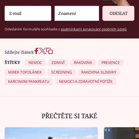
ODESLAT
Odesláním formuláře souhlasíte s
podmínkami zpracování osobních údajů
Sdílejte článek
ŠTÍTKY
NEMOC
ZDRAVÍ
RAKOVINA
PREVENCE
MIREK TOPOLÁNEK
SCREENING
RAKOVINA SLINIVKY
KARCINOM PANKREATU
NEMOCI A ZDRAVOTNÍ POTÍŽE
PŘEČTĚTE SI TAKÉ