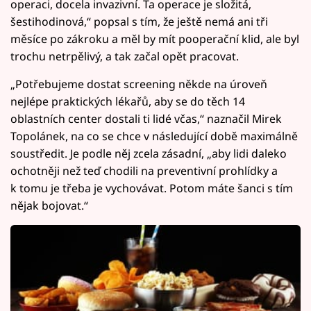
operaci, docela invazivní. Ta operace je složitá,
šestihodinová,“ popsal s tím, že ještě nemá ani tři
měsíce po zákroku a měl by mít pooperační klid, ale byl
trochu netrpělivý, a tak začal opět pracovat.
„Potřebujeme dostat screening někde na úroveň
nejlépe praktických lékařů, aby se do těch 14
oblastních center dostali ti lidé včas,“ naznačil Mirek
Topolánek, na co se chce v následující době maximálně
soustředit. Je podle něj zcela zásadní, „aby lidi daleko
ochotněji než teď chodili na preventivní prohlídky a
k tomu je třeba je vychovávat. Potom máte šanci s tím
nějak bojovat.“