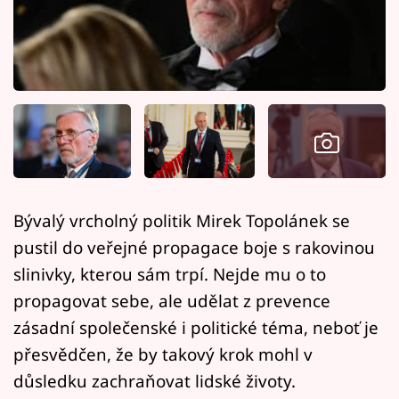
Horoskopy
Sledujte prima+
Filmový festival Karlovy Vary
Pořady
Mámy sobě
Bývalý vrcholný politik Mirek Topolánek se
Přihlášení
pustil do veřejné propagace boje s rakovinou
slinivky, kterou sám trpí. Nejde mu o to
propagovat sebe, ale udělat z prevence
Sledujte nás
zásadní společenské i politické téma, neboť je
přesvědčen, že by takový krok mohl v
důsledku zachraňovat lidské životy.