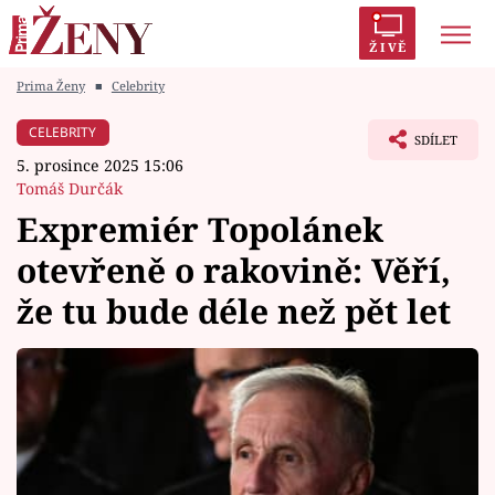
ŽIVĚ
Prima Ženy
■
Celebrity
Trendy:
Polabí
Inspekce
Prostřeno!
AYTO?
CELEBRITY
SDÍLET
Módní alarm
Zrádci
Proměny
5. prosince 2025 15:06
Tomáš Durčák
Expremiér Topolánek
otevřeně o rakovině: Věří,
Témata
že tu bude déle než pět let
Celebrity
Vztahy
Seriály