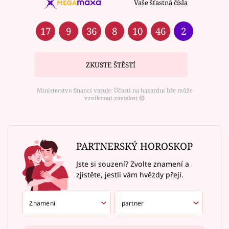
Vaše šťastná čísla
17
9
36
8
10
46
2
ZKUSTE ŠTĚSTÍ
Ministerstvo financí varuje: Účastí na hazardní hře může
vzniknout závislost ⑱
PARTNERSKÝ HOROSKOP
Jste si souzení? Zvolte znamení a
zjistěte, jestli vám hvězdy přejí.