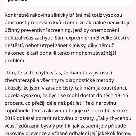
Konkrétně rakovina slinivky břišní má totiž vysokou
úmrtnost především kvůli tomu, že aktuálně neexistuje
účinný preventivní screening, jenž by onemocnění
dokázal včas zachytit. Sám expremiér měl velké štěstí v
neštěstí, neboť utrpěl zánět slinivky, díky němuž
nakonec lékaři odhalili tento mnohem závažnější
problém.
„Tím, že se to chytlo včas, že mám tu zajišťovací
chemoterapii a všechny ty diagnostické metody
ukázaly, že jsem v zásadě čistý, tak mám jakousi šanci,
docela vysokou, že bych se mohl dostat do těch 13–15
procent, co přežijí déle než pět let,“ řekl narovinu
Topolánek. Ten s rakovinou bojuje už podruhé, v roce
2019 dokázal porazit rakovinu prostaty. „Taky chycenou
včas,“ zdůraznil bývalý politik, jak zásadní je v případě
rakoviny prevence a včasné odhalení její jakékoli formy.