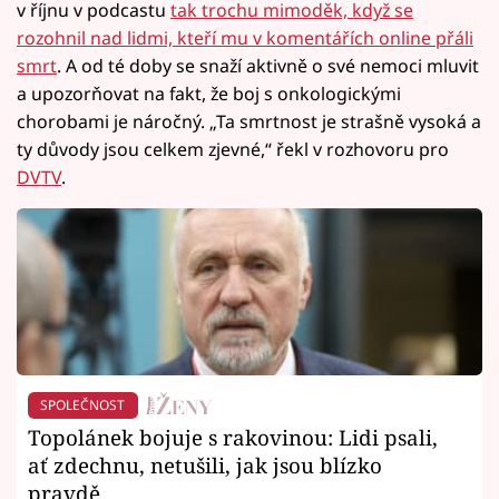
v říjnu v podcastu
tak trochu mimoděk, když se
rozohnil nad lidmi, kteří mu v komentářích online přáli
smrt
. A od té doby se snaží aktivně o své nemoci mluvit
a upozorňovat na fakt, že boj s onkologickými
chorobami je náročný. „Ta smrtnost je strašně vysoká a
ty důvody jsou celkem zjevné,“ řekl v rozhovoru pro
DVTV
.
SPOLEČNOST
Topolánek bojuje s rakovinou: Lidi psali,
ať zdechnu, netušili, jak jsou blízko
pravdě