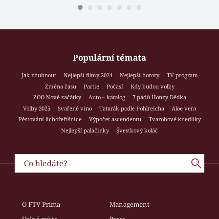
Populární témata
Jak zhubnout
Nejlepší filmy 2024
Nejlepší horory
TV program
Změna času
Partie
Počasí
Kdy budou volby
ZOO Nové začátky
Auto – katalog
7 pádů Honzy Dědka
Volby 2025
Svařené víno
Tatarák podle Pohlreicha
Aloe vera
Pěstování lichořeřišnice
Výpočet ascendentu
Tvarohové knedlíky
Nejlepší palačinky
Švestkový koláč
O FTV Prima
Management