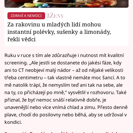
ZDRAVÍ A NEMOCI
Za rakovinu u mladých lidí mohou
instantní polévky, sušenky a limonády,
řekli vědci
Ruku v ruce s tím ale zdůrazňuje i nutnost mít kvalitní
screening. „Ale jestli se dostanete do jakési fáze, kdy
ani to CT neobjeví malý nádor – až od nějaké velikosti
třeba centimetru – tak vlastně nemáte moc šancí. A to
mě natolik trápí, že nemyslím teď ani tak na sebe, ale
na ty, co přicházejí po mně,“ vysvětlil v rozhovoru. Také
přiznal, že byť nemoc snáší relativně dobře, je
unavenější nebo více vnímá chlad a zimu. Přesto denně
plave, chodí do posilovny nebo běhá, aby se udržoval v
kondici.