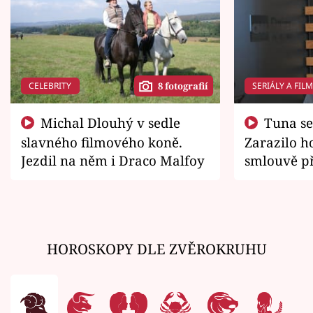
CELEBRITY
SERIÁLY A FIL
8 fotografií
Michal Dlouhý v sedle
Tuna se chtěl vrátit domů.
slavného filmového koně.
Zarazilo ho
Jezdil na něm i Draco Malfoy
smlouvě př
zemřít
HOROSKOPY DLE ZVĚROKRUHU