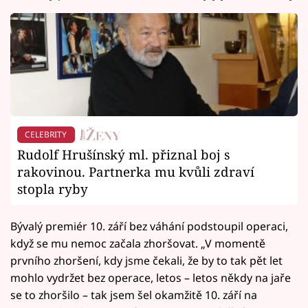
CELEBRITY
Rudolf Hrušínský ml. přiznal boj s
rakovinou. Partnerka mu kvůli zdraví
stopla ryby
Bývalý premiér 10. září bez váhání podstoupil operaci,
když se mu nemoc začala zhoršovat. „V momentě
prvního zhoršení, kdy jsme čekali, že by to tak pět let
mohlo vydržet bez operace, letos – letos někdy na jaře
se to zhoršilo – tak jsem šel okamžitě 10. září na