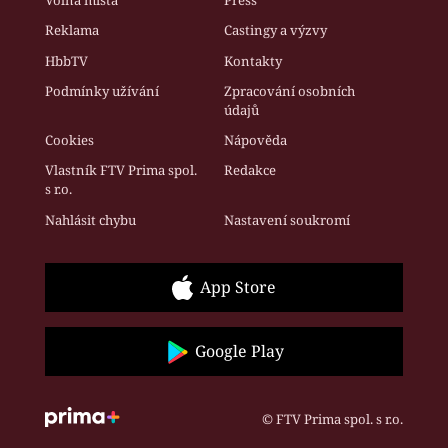
Volná místa
Press
Reklama
Castingy a výzvy
HbbTV
Kontakty
Podmínky užívání
Zpracování osobních
údajů
Cookies
Nápověda
Vlastník FTV Prima spol.
Redakce
s r.o.
Nahlásit chybu
Nastavení soukromí
App Store
Google Play
© FTV Prima spol. s r.o.