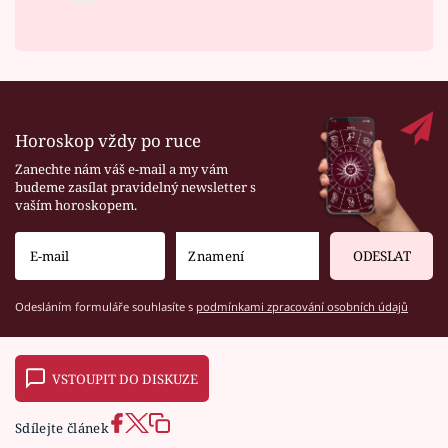
Horoskop vždy po ruce
Zanechte nám váš e-mail a my vám
budeme zasílat pravidelný newsletter s
vaším horoskopem.
ODESLAT
Odesláním formuláře souhlasíte s
podmínkami zpracování osobních údajů
VSTOUPIT DO DISKUZE
Sdílejte článek