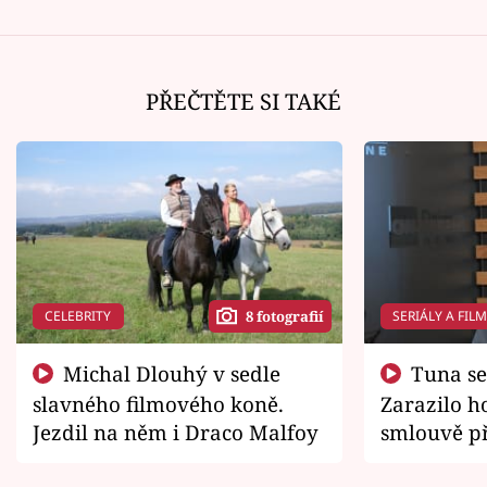
PŘEČTĚTE SI TAKÉ
CELEBRITY
SERIÁLY A FIL
8 fotografií
Michal Dlouhý v sedle
Tuna se chtěl vrátit domů.
slavného filmového koně.
Zarazilo ho
Jezdil na něm i Draco Malfoy
smlouvě př
zemřít