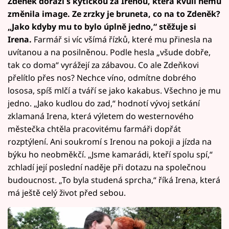
Zdeněk dorazí s kytičkou za Irenou, která kvůli němu
změnila image. Ze zrzky je bruneta, co na to Zdeněk?
„Jako kdyby mu to bylo úplně jedno,“ stěžuje si
Irena.
Farmář si víc všímá řízků, které mu přinesla na
uvítanou a na posilněnou. Podle hesla „všude dobře,
tak co doma“ vyrážejí za zábavou. Co ale Zdeňkovi
přelítlo přes nos? Nechce víno, odmítne dobrého
lososa, spíš mlčí a tváří se jako kakabus. Všechno je mu
jedno. „Jako kudlou do zad,“ hodnotí vývoj setkání
zklamaná Irena, která výletem do westernového
městečka chtěla pracovitému farmáři dopřát
rozptýlení. Ani soukromí s Irenou na pokoji a jízda na
býku ho neobměkčí. „Jsme kamarádi, kteří spolu spí,“
zchladí její poslední naděje při dotazu na společnou
budoucnost. „To byla studená sprcha,“ říká Irena, která
má ještě celý život před sebou.