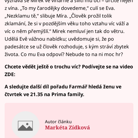
vyznává se Mirek ve vinárně a svítí mu oči – určitě nejen
z vína. „To my čarodějky dovedeme,“ culí se Eva.
„Nezklamu tě,“ slibuje Míra. „Člověk prožil tolik
zklamání, že si v pozdějším věku toho vztahu víc váží a
víc o něm přemýšlí.“ Mirek nemluví jen tak do větru.
Udělá Evě vážnou nabídku; uvědomuje si, že po
padesátce se už člověk rozhoduje, s kým stráví zbytek
života. Co mu Eva odpoví? Nebude to na ni moc hr?
Chcete vědět ještě o trochu víc? Podívejte se na video
ZDE:
A sledujte další díl pořadu Farmář hledá ženu ve
čtvrtek ve 21.35 na Prima family.
Autor článku
Markéta Zídková