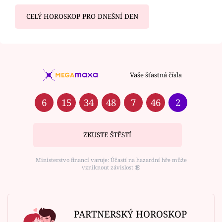
CELÝ HOROSKOP PRO DNEŠNÍ DEN
Vaše šťastná čísla
6
15
34
48
7
46
2
ZKUSTE ŠTĚSTÍ
Ministerstvo financí varuje: Účastí na hazardní hře může
vzniknout závislost ⑱
PARTNERSKÝ HOROSKOP