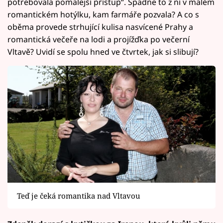
potřebovala pomalejší přístup“. Spadne to z ní v malém
romantickém hotýlku, kam farmáře pozvala? A co s
oběma provede strhující kulisa nasvícené Prahy a
romantická večeře na lodi a projížďka po večerní
Vltavě? Uvidí se spolu hned ve čtvrtek, jak si slibují?
Teď je čeká romantika nad Vltavou