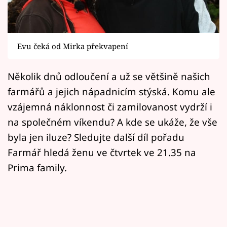
Horoskopy
Sledujte prima+
Evu čeká od Mirka překvapení
Filmový festival Karlovy Vary
Několik dnů odloučení a už se většině našich
Pořady
farmářů a jejich nápadnicím stýská. Komu ale
Mámy sobě
vzájemná náklonnost či zamilovanost vydrží i
na společném víkendu? A kde se ukáže, že vše
Přihlášení
byla jen iluze? Sledujte další díl pořadu
Farmář hledá ženu ve čtvrtek ve 21.35 na
Prima family.
Sledujte nás