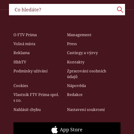
O FTV Prima
Management
Volná místa
Press
Reklama
Castingy a výzvy
HbbTV
Kontakty
Podmínky užívání
Zpracování osobních
údajů
Cookies
Nápověda
Vlastník FTV Prima spol.
Redakce
s r.o.
Nahlásit chybu
Nastavení soukromí
App Store