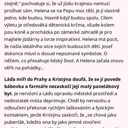
stejně,“ pochvaluje si, že už jízdu krajinou nemusí
prožívat sám. Helena se na Pepu moc těší, je jí vlastně
jedno, kde budou, hlavně když budou spolu. Cílem
výletu je středověká dětenická krčma, všude kolem
jsou koně a procházka po zámecké zahradě je pro
majitele jízdárny a tvrze inspirativní. Helena má pocit,
že našla ideálního otce svých budoucích dětí. Josef
dokonce mluví o dosud nepoznané symbióze. O
něčem, co přesahuje lidský život. A Helena začala znovu
věřit na pohádky…
Láďa míří do Prahy a Kristýna doufá, že se jí povede
bábovka a farmáře nezaskočí její malý panelákový
byt.
Je nervózní a Láďu opravdu městské prostředí a
nedostatek místa deprimuje. Chtěl by nervozitu a
odloučení překonat rychlým laškováním a fyzickým
kontaktem, jenže Kristýnu zaskočí, že „se chová jako
puberťák, kdežto ona by jako jemné stvoření