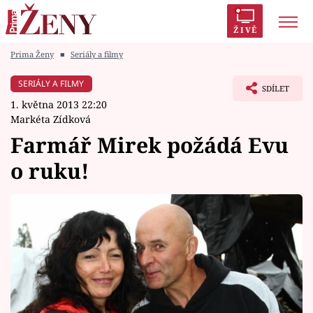
ŽIVĚ
Prima Ženy
■
Seriály a filmy
Trendy:
Polabí
Inspekce
Prostřeno!
AYTO?
SERIÁLY A FILMY
SDÍLET
Módní alarm
Zrádci
Proměny
1. května 2013 22:20
Markéta Zídková
Farmář Mirek požádá Evu
o ruku!
Témata
Celebrity
Vztahy
Seriály