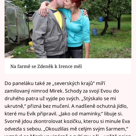
Na farmě se Zdeněk k Irence měl
Do paneláku také ze „severských krajů“ míří
zamilovaný nimrod Mirek. Schody za svojí Evou do
druhého patra už vyjde po svých. „Stýskalo se mi
ukrutně,“ přizná bez mučení. A nadšeně ochutná jídlo,
které mu Evík připravil. „Jako od maminky,“ libuje si.
Svorně jdou zkontrolovat kozičku, kterou si minule Eva
odvezla s sebou. „Okouzlilas mě celým svým šarmem,“