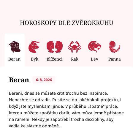
HOROSKOPY DLE ZVĚROKRUHU
Beran
Býk
Blíženci
Rak
Lev
Panna
V
Beran
6. 8. 2026
Berani, dnes se můžete cítit trochu bez inspirace.
Nenechte se odradit. Pusťte se do jakéhokoli projektu, i
když jste myšlenkami jinde. V průběhu „špatné“ práce,
kterou můžete zpočátku chrlit, vám múza jemně přistane
na rameni. Někdy je zapotřebí trocha disciplíny, aby
vedla ke slastné odměně.