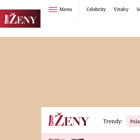
Menu
Celebrity
Vztahy
S
Seriály
Životní styl
ZOO
DIETY A HUBNUTÍ
PROSTŘENO!
CESTOVÁNÍ A
DOVOLENÁ
DUCH
ZDRAVÍ
Trendy:
Pola
Horoskopy
Video
ASTROČLÁNKY
SERIÁLY