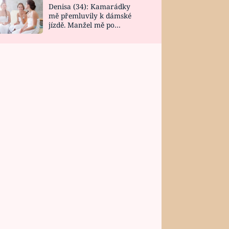
Denisa (34): Kamarádky
mě přemluvily k dámské
jízdě. Manžel mě po
návratu zaskočil