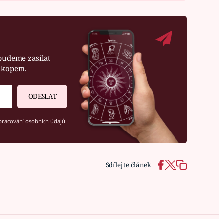
budeme zasílat
oskopem.
ODESLAT
racování osobních údajů
Sdílejte článek