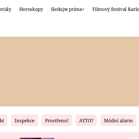
eriály
Horoskopy
Sledujte prima+
Filmový festival Karl
Celebrity
Recept
MÓDA A KRÁSA
HLAVNÍ JÍ
VZTAHY A SEX
SLADKÉ
PRIMA MAMINKA
ZDRAVÉ
bí
Inspekce
Prostřeno!
AYTO?
Módní alarm
Fresh
Living
RECEPTY
BYDLENÍ