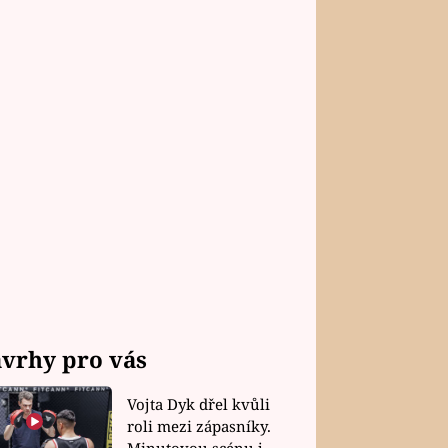
vrhy pro vás
Vojta Dyk dřel kvůli
roli mezi zápasníky.
Minutovou scénu jel