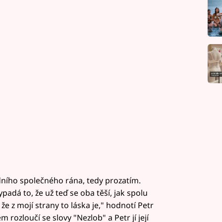
dního společného rána, tedy prozatím.
adá to, že už teď se oba těší, jak spolu
 že z mojí strany to láska je," hodnotí Petr
m rozloučí se slovy "Nezlob" a Petr jí její