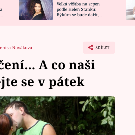
Velká věštba na srpen
NOVINKY
ZAHRADA
a:
podle Helen Stanku:
y
Býkům se bude dařit,
VIDEORECEPTY
DESIGN
Vodnáře čeká jízda
enisa Nováková
SDÍLET
ení... A co naši
jte se v pátek