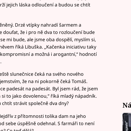
ží jejich láska odloučení a budou se chtít
měněný. Drzé vtípky nahradí šarmem a
doufat, že i pro ně dva to rozloučení bude
e mi bude, ale jsme oba dospělí, myslím si,
měvem říká Libuška. „Kačenka iniciativu taky
nekompromisní a možná i arogantní,“ hodnotí
.
eště slunečnice čeká na svého nového
jemstvím, že na ni pokorně čeká Tomáš.
nce padesát na padesát. Byl jsem rád, že jsem
 si to jako dovolenou,“ říká mladý nápadník.
chtít strávit společně dva dny?
Ná
Nejdřív z přítomnosti tolika dam na jeho
d sebe úspěšně odehnal. S farmáři to není
o? Co teď dělá?