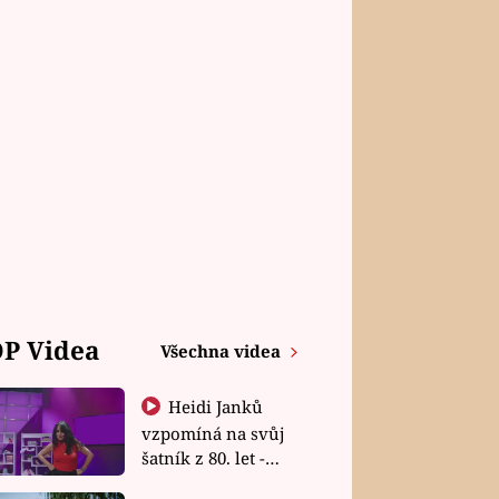
P Videa
Všechna videa
Heidi Janků
vzpomíná na svůj
šatník z 80. let -
Shopaholičky