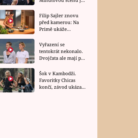
bez dubla
Filip Sajler znovu
před kamerou: Na
Primě ukáže
poctivou kuchyni i
rychlé recepty
Vyřazení se
tentokrát nekonalo.
Dvojčata ale mají po
uzavření třetí etapy
závodu nůž na krku
Šok v Kambodži.
Favoritky Chicas
končí, závod ukázal
svou nejtvrdší tvář