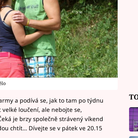
ělo
TO
army a podívá se, jak to tam po týdnu
elké loučení, ale nebojte se,
Čeká je brzy společně strávený víkend
u chtít... Dívejte se v pátek ve 20.15