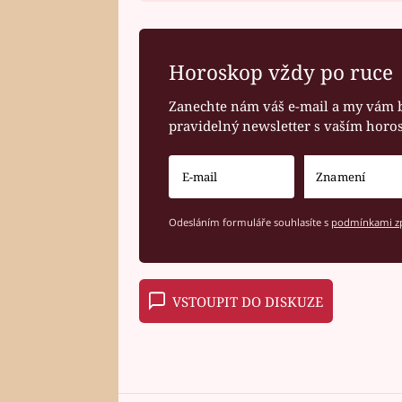
Horoskop vždy po ruce
Zanechte nám váš e-mail a my vám 
pravidelný newsletter s vaším hor
Odesláním formuláře souhlasíte s
podmínkami zp
VSTOUPIT DO DISKUZE