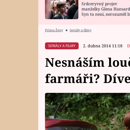
Srdceryvný projev
SNÁŘ
CELEBRITY
manželky Glena Hansard
Syn tu není, nerozuměl b
HOROSKOP NA
VAŘENÍ
tomu, vysvětlila
ROK 2023
Prima Ženy
■
Seriály a filmy
2. dubna 2014 11:18
D
SERIÁLY A FILMY
Nesnáším louč
farmáři? Díve