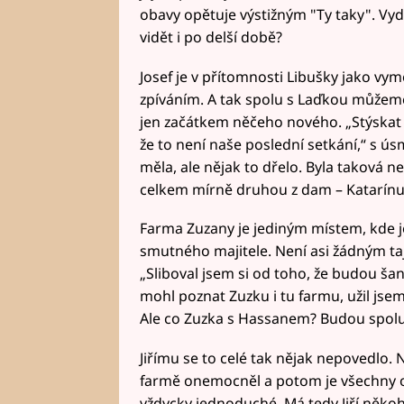
obavy opětuje výstižným "Ty taky". Vydr
vidět i po delší době?
Josef je v přítomnosti Libušky jako vy
zpíváním. A tak spolu s Laďkou můžeme 
jen začátkem něčeho nového. „Stýskat s
že to není naše poslední setkání,“ s ús
měla, ale nějak to dřelo. Byla taková 
celkem mírně druhou z dam – Katarínu
Farma Zuzany je jediným místem, kde j
smutného majitele. Není asi žádným ta
„Sliboval jsem si od toho, že budou ša
mohl poznat Zuzku i tu farmu, užil jsem
Ale co Zuzka s Hassanem? Budou spolu 
Jiřímu se to celé tak nějak nepovedlo. 
farmě onemocněl a potom je všechny o
vždycky jednoduché. Má tedy Jiří někoh