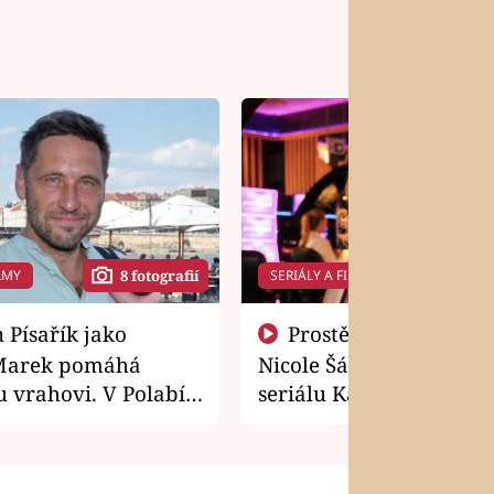
LMY
SERIÁLY A FILMY
8 fotografií
14 f
Prostě si o to řekla! Takhle
Marek pomáhá
Nicole Šáchová získala r
 vrahovi. V Polabí
seriálu Kamarádi
osti