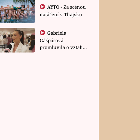
AYTO - Za scénou
natáčení v Thajsku
Gabriela
Gášpárová
promluvila o vztahu
a zakládání rodiny