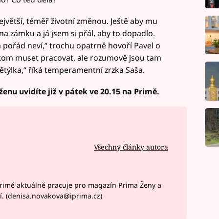
jvětší, téměř životní změnou. Ještě aby mu
 na zámku a já jsem si přál, aby to dopadlo.
a pořád neví,“ trochu opatrně hovoří Pavel o
tom muset pracovat, ale rozumově jsou tam
větýlka,“ říká temperamentní zrzka Saša.
enu uvidíte již v pátek ve 20.15 na Primě.
Všechny články autora
rimě aktuálně pracuje pro magazín Prima Ženy a
í. (denisa.novakova@iprima.cz)