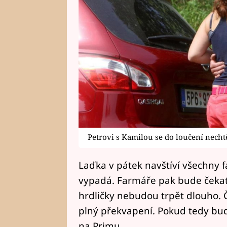
Petrovi s Kamilou se do loučení necht
Laďka v pátek navštíví všechny f
vypadá. Farmáře pak bude čekat v
hrdličky nebudou trpět dlouho. 
plný překvapení. Pokud tedy budo
na Primu.