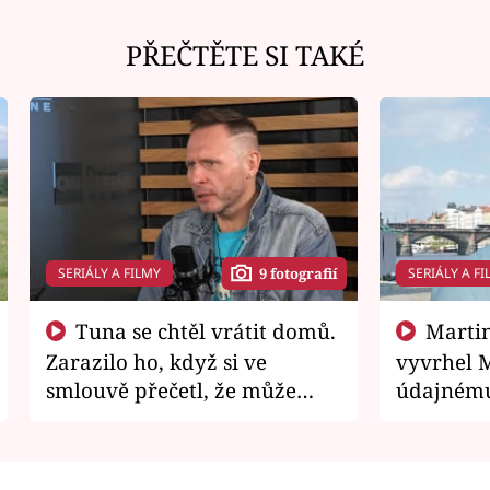
PŘEČTĚTE SI TAKÉ
SERIÁLY A FILMY
SERIÁLY A FI
9 fotografií
Tuna se chtěl vrátit domů.
Martin Písařík jako
Zarazilo ho, když si ve
vyvrhel 
smlouvě přečetl, že může
údajnému
zemřít
je v nemil