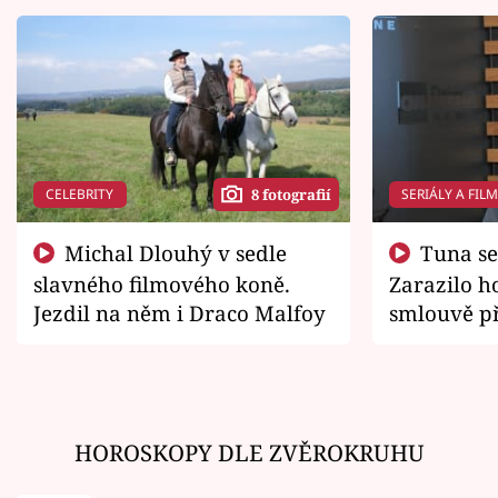
CELEBRITY
SERIÁLY A FIL
8 fotografií
Michal Dlouhý v sedle
Tuna se chtěl vrátit domů.
slavného filmového koně.
Zarazilo ho
Jezdil na něm i Draco Malfoy
smlouvě př
zemřít
HOROSKOPY DLE ZVĚROKRUHU