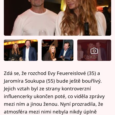
Horoskopy
Sledujte prima+
Filmový festival Karlovy Vary
Pořady
Mámy sobě
Přihlášení
Zdá se, že rozchod Evy Feuereislové (35) a
Jaromíra Soukupa (55) bude ještě bouřlivý.
Sledujte nás
Jejich vztah byl ze strany kontroverzní
influencerky ukončen poté, co viděla zprávy
mezi ním a jinou ženou. Nyní prozradila, že
atmosféra mezi nimi nebyla nikdy úplně