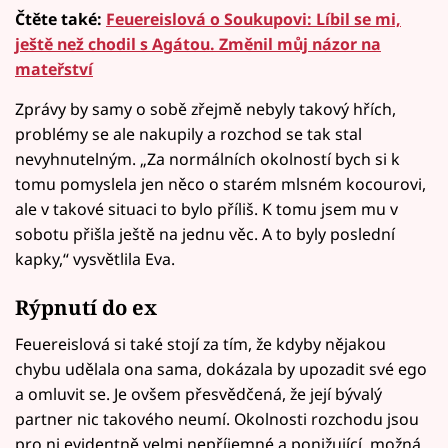
Čtěte také:
Feuereislová o Soukupovi: Líbil se mi,
ještě než chodil s Agátou. Změnil můj názor na
mateřství
Zprávy by samy o sobě zřejmě nebyly takový hřích,
problémy se ale nakupily a rozchod se tak stal
nevyhnutelným. „Za normálních okolností bych si k
tomu pomyslela jen něco o starém mlsném kocourovi,
ale v takové situaci to bylo příliš. K tomu jsem mu v
sobotu přišla ještě na jednu věc. A to byly poslední
kapky,“ vysvětlila Eva.
Rýpnutí do ex
Feuereislová si také stojí za tím, že kdyby nějakou
chybu udělala ona sama, dokázala by upozadit své ego
a omluvit se. Je ovšem přesvědčená, že její bývalý
partner nic takového neumí. Okolnosti rozchodu jsou
pro ni evidentně velmi nepříjemné a ponižující, možná