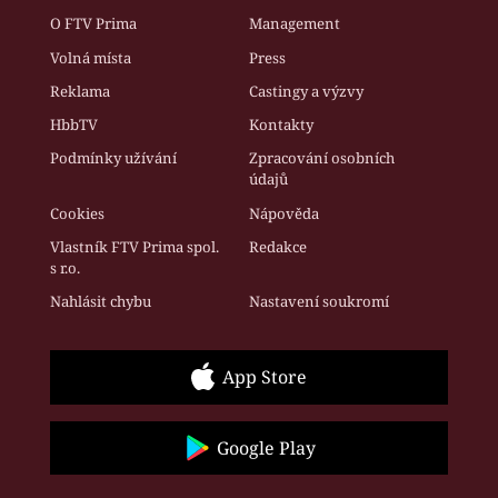
O FTV Prima
Management
Volná místa
Press
Reklama
Castingy a výzvy
HbbTV
Kontakty
Podmínky užívání
Zpracování osobních
údajů
Cookies
Nápověda
Vlastník FTV Prima spol.
Redakce
s r.o.
Nahlásit chybu
Nastavení soukromí
App Store
Google Play