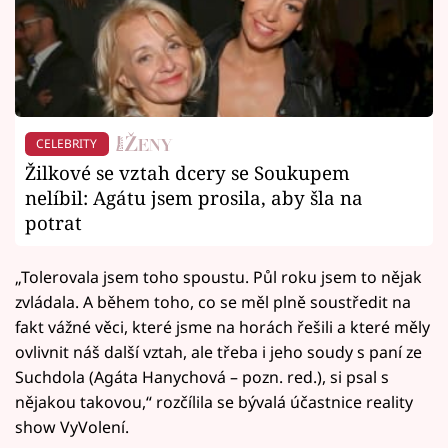
CELEBRITY
Žilkové se vztah dcery se Soukupem
nelíbil: Agátu jsem prosila, aby šla na
potrat
„Tolerovala jsem toho spoustu. Půl roku jsem to nějak
zvládala. A během toho, co se měl plně soustředit na
fakt vážné věci, které jsme na horách řešili a které měly
ovlivnit náš další vztah, ale třeba i jeho soudy s paní ze
Suchdola (Agáta Hanychová – pozn. red.), si psal s
nějakou takovou,“ rozčílila se bývalá účastnice reality
show VyVolení.