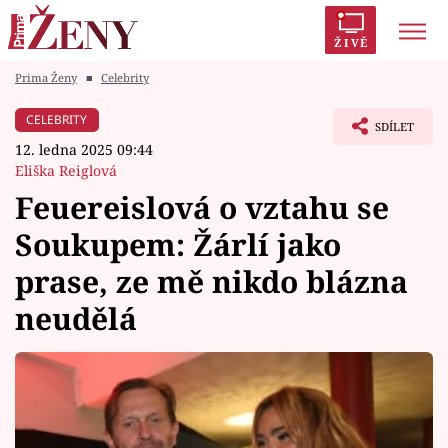
ŽIVĚ
Prima Ženy
■
Celebrity
Trendy:
Polabí
Inspekce
Prostřeno!
AYTO?
CELEBRITY
SDÍLET
Módní alarm
Zrádci
Proměny
12. ledna 2025 09:44
Eliška Reiglová
Feuereislová o vztahu se
Soukupem: Žárlí jako
Témata
prase, ze mě nikdo blázna
Celebrity
neudělá
Vztahy
Seriály