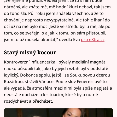
„Veřejně mě ponížil. Věděla jsem, že to s ním bude
náročný, ale znáte mě, mě hodní kluci nebaví, tak jsem
do toho šla. Půl roku jsem snášela všechno, a že to
chování je naprosto nevyzpytatelné. Ale tohle lhaní do
očí už na mě bylo moc. Ještě ve středu byl u mě, ale po
tom, co se zveřejnilo a jak k tomu on sám přistoupil,
jsem to už musela ukončit,“ uvedla Eva
pro eXtra.cz
.
Starý mlsný kocour
Kontroverzní influencerka i bývalý mediální magnát
naoko působili tak, jako by jejich vztah byl v podstatě
idylický. Dokonce spolu, ještě i se Soukupovou dcerou
Rozárkou, strávili Vánoce. Podle slov Feuereislové to
ale vypadá, že atmosféra mezi nimi byla spíše napjatá a
neustále docházelo k situacím, které bylo nutné
rozdýchávat a přecházet.