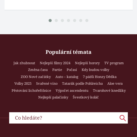
Populární témata
Jak zhubnout
Nejlepší filmy 2024
Nejlepší horory
TV program
Změna času
Partie
Počasí
Kdy budou volby
ZOO Nové začátky
Auto – katalog
7 pádů Honzy Dědka
Volby 2025
Svařené víno
Tatarák podle Pohlreicha
Aloe vera
Pěstování lichořeřišnice
Výpočet ascendentu
Tvarohové knedlíky
Nejlepší palačinky
Švestkový koláč