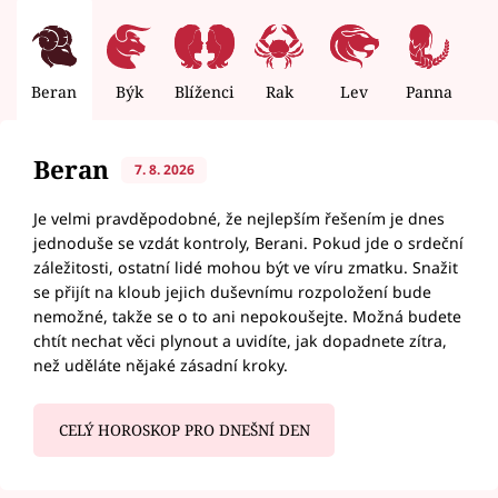
Beran
Býk
Blíženci
Rak
Lev
Panna
V
Beran
7. 8. 2026
Je velmi pravděpodobné, že nejlepším řešením je dnes
jednoduše se vzdát kontroly, Berani. Pokud jde o srdeční
záležitosti, ostatní lidé mohou být ve víru zmatku. Snažit
se přijít na kloub jejich duševnímu rozpoložení bude
nemožné, takže se o to ani nepokoušejte. Možná budete
chtít nechat věci plynout a uvidíte, jak dopadnete zítra,
než uděláte nějaké zásadní kroky.
CELÝ HOROSKOP PRO DNEŠNÍ DEN