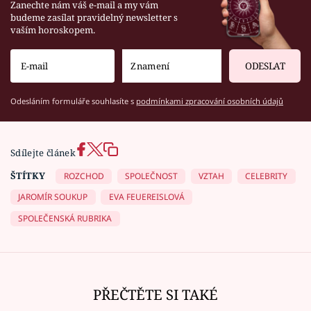
Zanechte nám váš e-mail a my vám
budeme zasílat pravidelný newsletter s
vaším horoskopem.
ODESLAT
Odesláním formuláře souhlasíte s
podmínkami zpracování osobních údajů
Sdílejte článek
ŠTÍTKY
ROZCHOD
SPOLEČNOST
VZTAH
CELEBRITY
JAROMÍR SOUKUP
EVA FEUEREISLOVÁ
SPOLEČENSKÁ RUBRIKA
PŘEČTĚTE SI TAKÉ