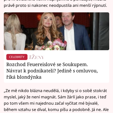
právě proto si nakonec neodpustila ani menší rýpnutí.
CELEBRITY
Rozchod Feuereislové se Soukupem.
Návrat k podnikateli? Jedině s omluvou,
říká blondýnka
„Ze mě nikdo blázna neudělá, i kdyby si o sobě stokrát
myslel, jaký že není magnát. Sám žárlí jako prase, i teď
po tom všem mi najednou začal vyčítat mé bývalé,
během vztahu se díval, komu píšu a podobně. Já ne. Ale