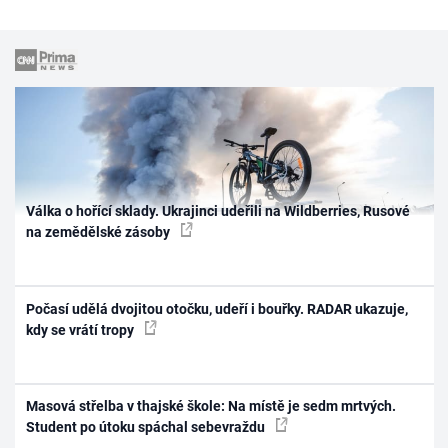
Válka o hořící sklady. Ukrajinci udeřili na Wildberries, Rusové
na zemědělské zásoby
Počasí udělá dvojitou otočku, udeří i bouřky. RADAR ukazuje,
kdy se vrátí tropy
Masová střelba v thajské škole: Na místě je sedm mrtvých.
Student po útoku spáchal sebevraždu