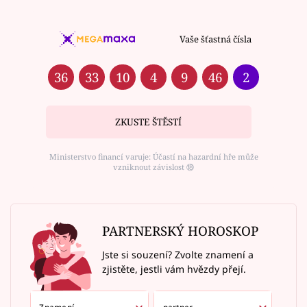
Vaše šťastná čísla
36
33
10
4
9
46
2
ZKUSTE ŠTĚSTÍ
Ministerstvo financí varuje: Účastí na hazardní hře může
vzniknout závislost ⑱
PARTNERSKÝ HOROSKOP
Jste si souzení? Zvolte znamení a
zjistěte, jestli vám hvězdy přejí.