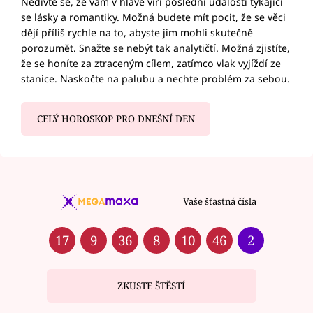
Nedivte se, že vám v hlavě víří poslední události týkající
se lásky a romantiky. Možná budete mít pocit, že se věci
dějí příliš rychle na to, abyste jim mohli skutečně
porozumět. Snažte se nebýt tak analytičtí. Možná zjistíte,
že se honíte za ztraceným cílem, zatímco vlak vyjíždí ze
stanice. Naskočte na palubu a nechte problém za sebou.
CELÝ HOROSKOP PRO DNEŠNÍ DEN
Vaše šťastná čísla
17
9
36
8
10
46
2
ZKUSTE ŠTĚSTÍ