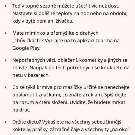
Teď v topné sezoně můžete ušetřit víc než dost.
Nastavte si odlišné teploty na noc nebo na období,
kdy v bytě není ani živáčka.
Máte miminko a přemýšlíte o drahých
„chůvičkách“? Vyzrajte na to aplikací zdarma na
Google Play.
Nepotřebných věcí, oblečení, kosmetiky a jiných se
zbavte. Naopak po těch potřebných se koukněte na
netu v bazarech.
Co se týká krmiva pro mazlíčky určitě se nenechejte
obalamutit značkami, co znáte z reklam. Spíš dejte
na rozum a čtení složení. Uvidíte, že budete mrkat
na drát.
Držíte dietu? Vykašlete na všechny sebeúčinnější
koktejly, prášky, zázračné čaje a všechny ty „na oko“