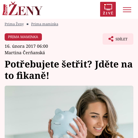
ŽIVĚ
Prima Ženy
■
Prima maminka
Trendy:
Polabí
Inspekce
Prostřeno!
AYTO?
PRIMA MAMINKA
SDÍLET
Módní alarm
Zrádci
Proměny
16. února 2017 06:00
Martina Čerňanská
Potřebujete šetřit? Jděte na
to fikaně!
Témata
Celebrity
Vztahy
Seriály