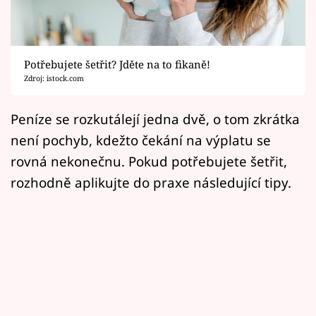
Horoskopy
Sledujte prima+
Potřebujete šetřit? Jděte na to fikaně!
Filmový festival Karlovy Vary
Zdroj: istock.com
Pořady
Peníze se rozkutálejí jedna dvě, o tom zkrátka
není pochyb, kdežto čekání na výplatu se
Mámy sobě
rovná nekonečnu. Pokud potřebujete šetřit,
rozhodně aplikujte do praxe následující tipy.
Přihlášení
Sledujte nás