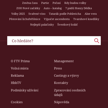
Změna času
Partie
Počasí
Kdy budou volby
ZOO Nové začátky
Auto – katalog
7 pádů Honzy Dědka
Volby 2025
Svařené víno
Tatarák podle Pohlreicha
Aloe vera
Pěstování lichořeřišnice
Výpočet ascendentu
Tvarohové knedlíky
Nejlepší palačinky
Švestkový koláč
O FTV Prima
Management
Volná místa
Press
Reklama
Castingy a výzvy
HbbTV
Kontakty
Podmínky užívání
Zpracování osobních
údajů
Cookies
Nápověda