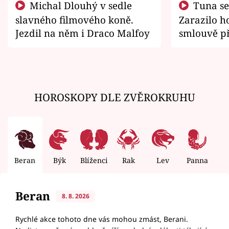
Michal Dlouhý v sedle
Tuna se chtěl vrátit domů.
slavného filmového koně.
Zarazilo ho
Jezdil na něm i Draco Malfoy
smlouvě př
zemřít
HOROSKOPY DLE ZVĚROKRUHU
Beran
Býk
Blíženci
Rak
Lev
Panna
V
Beran
8. 8. 2026
Rychlé akce tohoto dne vás mohou zmást, Berani.