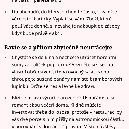
na vlastní peněženku :)!
Do obchodů, do kterých chodíte často, si založte
věrnostní kartičky. Vyplatí se vám. Zboží, které
používáte denně, si neváhejte nakoupit do zásoby,
když bude právě v akci.
Bavte se a přitom zbytečně neutrácejte
Chystáte se do kina a nechcete utrácet horentní
sumy za balíček popcornu? Vezměte si s sebou
vlastní občerstvení, třeba ovocný salát. Nebo
chroupejte sušené banány namísto bramborových
lupínků. Držte se hesla levně ke zdraví.
Blíží se oslava výročí, narozenin? Uspořádejte si
romantickou večeři doma. Klidně můžete
investovat třeba do lososa, protože v restauraci by
vás dvě porce s ním přišly na astronomickou částku
v porovnání s domácí přípravou. Místo návštěvy