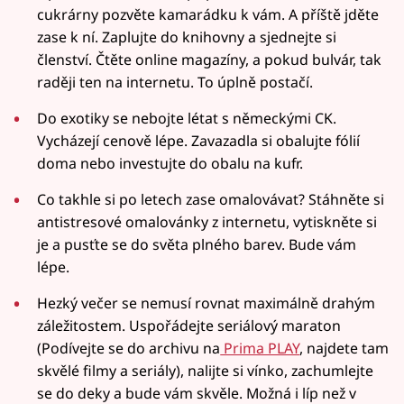
cukrárny pozvěte kamarádku k vám. A příště jděte
zase k ní. Zaplujte do knihovny a sjednejte si
členství. Čtěte online magazíny, a pokud bulvár, tak
raději ten na internetu. To úplně postačí.
Do exotiky se nebojte létat s německými CK.
Vycházejí cenově lépe. Zavazadla si obalujte fólií
doma nebo investujte do obalu na kufr.
Co takhle si po letech zase omalovávat? Stáhněte si
antistresové omalovánky z internetu, vytiskněte si
je a pusťte se do světa plného barev. Bude vám
lépe.
Hezký večer se nemusí rovnat maximálně drahým
záležitostem. Uspořádejte seriálový maraton
(Podívejte se do archivu na
Prima PLAY
, najdete tam
skvělé filmy a seriály), nalijte si vínko, zachumlejte
se do deky a bude vám skvěle. Možná i líp než v