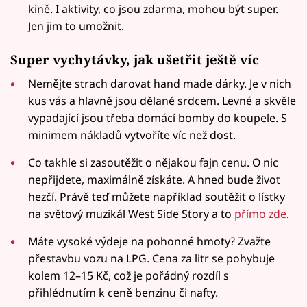
kině. I aktivity, co jsou zdarma, mohou být super.
Jen jim to umožnit.
Super vychytávky, jak ušetřit ještě víc
Nemějte strach darovat hand made dárky. Je v nich
kus vás a hlavně jsou dělané srdcem. Levné a skvěle
vypadající jsou třeba domácí bomby do koupele. S
minimem nákladů vytvoříte víc než dost.
Co takhle si zasoutěžit o nějakou fajn cenu. O nic
nepřijdete, maximálně získáte. A hned bude život
hezčí. Právě teď můžete například soutěžit o lístky
na světový muzikál West Side Story a to
přímo zde
.
Máte vysoké výdeje na pohonné hmoty? Zvažte
přestavbu vozu na LPG. Cena za litr se pohybuje
kolem 12–15 Kč, což je pořádný rozdíl s
přihlédnutím k ceně benzinu či nafty.