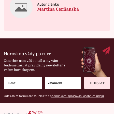
Autor článku
Martina Čerňanská
Horoskop vždy po ruce
Zanechte nám váš e-mail a my vám
budeme zasílat pravidelný newsletter s
vaším horoskopem.
ODESLAT
Odesláním formuláře souhlasíte s
podmínkami zpracování osobních údajů