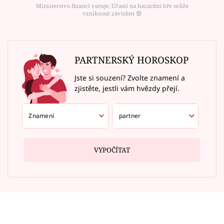
Ministerstvo financí varuje: Účastí na hazardní hře může
vzniknout závislost ⑱
PARTNERSKÝ HOROSKOP
Jste si souzení? Zvolte znamení a
zjistěte, jestli vám hvězdy přejí.
VYPOČÍTAT