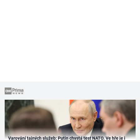
Varování tajných služeb: Putin chystá test NATO. Ve hře je i