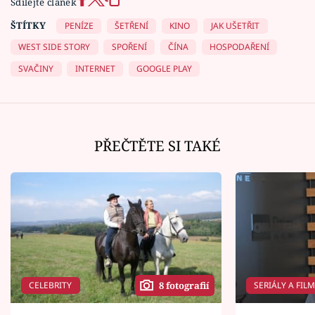
Sdílejte článek
ŠTÍTKY
PENÍZE
ŠETŘENÍ
KINO
JAK UŠETŘIT
WEST SIDE STORY
SPOŘENÍ
ČÍNA
HOSPODAŘENÍ
SVAČINY
INTERNET
GOOGLE PLAY
PŘEČTĚTE SI TAKÉ
CELEBRITY
SERIÁLY A FIL
8 fotografií