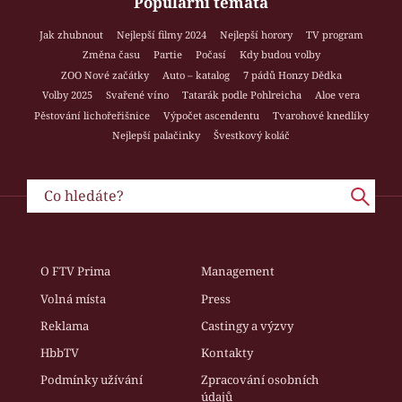
Populární témata
Jak zhubnout
Nejlepší filmy 2024
Nejlepší horory
TV program
Změna času
Partie
Počasí
Kdy budou volby
ZOO Nové začátky
Auto – katalog
7 pádů Honzy Dědka
Volby 2025
Svařené víno
Tatarák podle Pohlreicha
Aloe vera
Pěstování lichořeřišnice
Výpočet ascendentu
Tvarohové knedlíky
Nejlepší palačinky
Švestkový koláč
O FTV Prima
Management
Volná místa
Press
Reklama
Castingy a výzvy
HbbTV
Kontakty
Podmínky užívání
Zpracování osobních
údajů