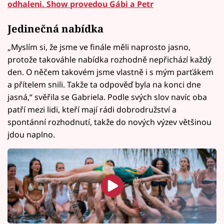
odhaleni. Show provedou Gábi a Petr
Jedinečná nabídka
„Myslím si, že jsme ve finále měli naprosto jasno,
protože takováhle nabídka rozhodně nepřichází každý
den. O něčem takovém jsme vlastně i s mým parťákem
a přítelem snili. Takže ta odpověď byla na konci dne
jasná,“ svěřila se Gabriela. Podle svých slov navíc oba
patří mezi lidi, kteří mají rádi dobrodružství a
spontánní rozhodnutí, takže do nových výzev většinou
jdou naplno.