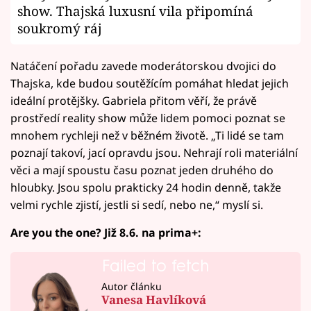
show. Thajská luxusní vila připomíná
soukromý ráj
Natáčení pořadu zavede moderátorskou dvojici do
Thajska, kde budou soutěžícím pomáhat hledat jejich
ideální protějšky. Gabriela přitom věří, že právě
prostředí reality show může lidem pomoci poznat se
mnohem rychleji než v běžném životě. „Ti lidé se tam
poznají takoví, jací opravdu jsou. Nehrají roli materiální
věci a mají spoustu času poznat jeden druhého do
hloubky. Jsou spolu prakticky 24 hodin denně, takže
velmi rychle zjistí, jestli si sedí, nebo ne,“ myslí si.
Are you the one? Již 8.6. na prima+:
Failed to fetch
Autor článku
Vanesa Havlíková