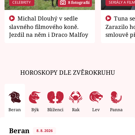
CELEBRITY
SERIÁLY A FIL
8 fotografií
Michal Dlouhý v sedle
Tuna se chtěl vrátit domů.
slavného filmového koně.
Zarazilo ho
Jezdil na něm i Draco Malfoy
smlouvě př
zemřít
HOROSKOPY DLE ZVĚROKRUHU
Beran
Býk
Blíženci
Rak
Lev
Panna
V
Beran
8. 8. 2026