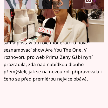
Horoskopy
Sledujte prima+
Gabriela Gášpárová a Petr Havránek stojí
Filmový festival Karlovy Vary
před novou životní výzvou. Dvojice, která se
dala dohromady díky reality show, se nyní
Pořady
sama postaví do role moderátorů nové
Mámy sobě
seznamovací show Are You The One. V
rozhovoru pro web Prima Ženy Gábi nyní
Přihlášení
prozradila, zda nad nabídkou dlouho
přemýšleli, jak se na novou roli připravovala i
čeho se před premiérou nejvíce obává.
Sledujte nás