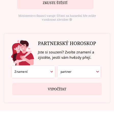
ZKUSTE ŠTĚSTÍ
Ministerstvo financí varuje: Účastí na hazardní hře může
vzniknout závislost ⑱
PARTNERSKÝ HOROSKOP
Jste si souzení? Zvolte znamení a
zjistěte, jestli vám hvězdy přejí.
VYPOČÍTAT