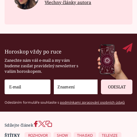
Všechny články autora
Horoskop vždy po ruce
Zanechte nám váš e-mail a my vám
budeme zasílat pravidelný newsletter s
vaším horoskopem.
ODESLAT
Odesláním formuláře souhlasíte s
podmínkami zpracování osobních údajů
Sdílejte článek
ŠTÍTKY
ROZHOVOR
SHOW
THAJSKO
TELEVIZE