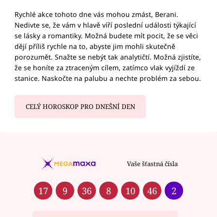
Rychlé akce tohoto dne vás mohou zmást, Berani.
Nedivte se, že vám v hlavě víří poslední události týkající
se lásky a romantiky. Možná budete mít pocit, že se věci
dějí příliš rychle na to, abyste jim mohli skutečně
porozumět. Snažte se nebýt tak analytičtí. Možná zjistíte,
že se honíte za ztraceným cílem, zatímco vlak vyjíždí ze
stanice. Naskočte na palubu a nechte problém za sebou.
CELÝ HOROSKOP PRO DNEŠNÍ DEN
Vaše šťastná čísla
17
9
36
8
10
46
2