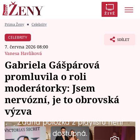
ŽIVĚ
Prima Ženy
■
Celebrity
Trendy:
Polabí
Inspekce
Prostřeno!
AYTO?
CELEBRITY
SDÍLET
Módní alarm
Zrádci
Proměny
7. června 2026 08:00
Vanesa Havlíková
Gabriela Gášpárová
promluvila o roli
Témata
moderátorky: Jsem
Celebrity
nervózní, je to obrovská
výzva
Vztahy
Žádná položka z playlistu není
Seriály
dostupná.