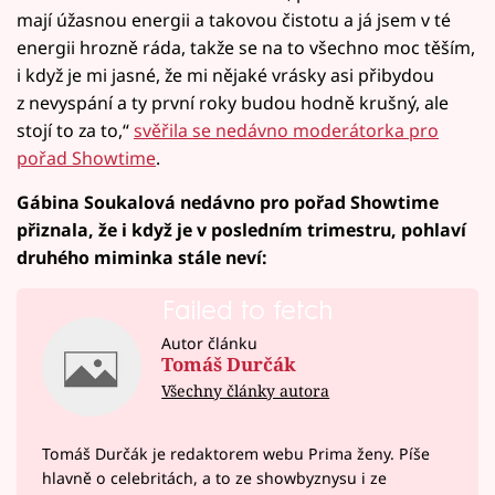
mají úžasnou energii a takovou čistotu a já jsem v té
energii hrozně ráda, takže se na to všechno moc těším,
i když je mi jasné, že mi nějaké vrásky asi přibydou
z nevyspání a ty první roky budou hodně krušný, ale
stojí to za to,“
svěřila se nedávno moderátorka pro
pořad Showtime
.
Gábina Soukalová nedávno pro pořad Showtime
přiznala, že i když je v posledním trimestru, pohlaví
druhého miminka stále neví:
Failed to fetch
Autor článku
Tomáš Durčák
Všechny články autora
Tomáš Durčák je redaktorem webu Prima ženy. Píše
hlavně o celebritách, a to ze showbyznysu i ze