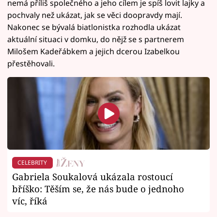
nemá příliš společného a jeho cílem je spíš lovit lajky a
pochvaly než ukázat, jak se věci doopravdy mají.
Nakonec se bývalá biatlonistka rozhodla ukázat
aktuální situaci v domku, do nějž se s partnerem
Milošem Kadeřábkem a jejich dcerou Izabelkou
přestěhovali.
CELEBRITY
Gabriela Soukalová ukázala rostoucí
bříško: Těším se, že nás bude o jednoho
víc, říká