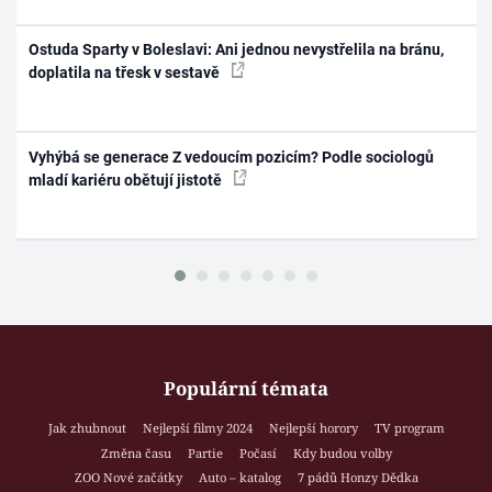
Ostuda Sparty v Boleslavi: Ani jednou nevystřelila na bránu,
doplatila na třesk v sestavě
Vyhýbá se generace Z vedoucím pozicím? Podle sociologů
mladí kariéru obětují jistotě
Populární témata
Jak zhubnout
Nejlepší filmy 2024
Nejlepší horory
TV program
Změna času
Partie
Počasí
Kdy budou volby
ZOO Nové začátky
Auto – katalog
7 pádů Honzy Dědka