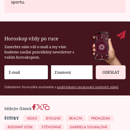
sportu.
Horoskop vždy po ruce
Zanechte nám váš e-mail a my vám
budeme zasílat pravidelný newsletter s
vaším horoskopem.
ODESLAT
Odesláním formuláře souhlasíte s
podmínkami zpracování osobních údajů
Sdílejte článek
ŠTÍTKY
VIDEO
BYDLENÍ
REALITA
PROHLÍDKA
RODINNÝ DŮM
STĚHOVÁNÍ
GABRIELA SOUKALOVÁ