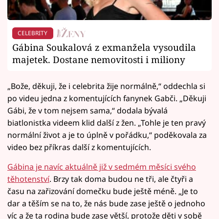
CELEBRITY
Gábina Soukalová z exmanžela vysoudila
majetek. Dostane nemovitosti i miliony
„Bože, děkuji, že i celebrita žije normálně,“ oddechla si
po videu jedna z komentujících fanynek Gabči. „Děkuji
Gábi, že v tom nejsem sama,“ dodala bývalá
biatlonistka videem klid další z žen. „Tohle je ten pravý
normální život a je to úplně v pořádku,“ poděkovala za
video bez příkras další z komentujících.
Gábina je navíc aktuálně již v sedmém měsíci svého
těhotenství
. Brzy tak doma budou ne tři, ale čtyři a
času na zařizování domečku bude ještě méně. „Je to
dar a těším se na to, že nás bude zase ještě o jednoho
víc a že ta rodina bude zase větší, protože děti v sobě