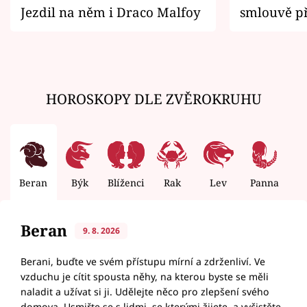
Jezdil na něm i Draco Malfoy
smlouvě př
zemřít
HOROSKOPY DLE ZVĚROKRUHU
Beran
Býk
Blíženci
Rak
Lev
Panna
V
Beran
9. 8. 2026
Berani, buďte ve svém přístupu mírní a zdrženliví. Ve
vzduchu je cítit spousta něhy, na kterou byste se měli
naladit a užívat si ji. Udělejte něco pro zlepšení svého
domova. Usmiřte se s lidmi, se kterými žijete, a vyčistěte