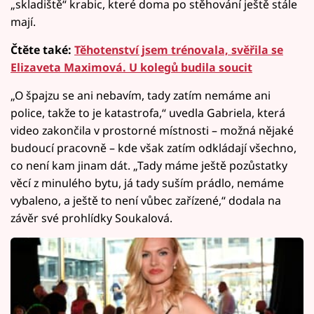
„skladiště“ krabic, které doma po stěhování ještě stále
mají.
Čtěte také:
Těhotenství jsem trénovala, svěřila se
Elizaveta Maximová. U kolegů budila soucit
„O špajzu se ani nebavím, tady zatím nemáme ani
police, takže to je katastrofa,“ uvedla Gabriela, která
video zakončila v prostorné místnosti – možná nějaké
budoucí pracovně – kde však zatím odkládají všechno,
co není kam jinam dát. „Tady máme ještě pozůstatky
věcí z minulého bytu, já tady suším prádlo, nemáme
vybaleno, a ještě to není vůbec zařízené,“ dodala na
závěr své prohlídky Soukalová.