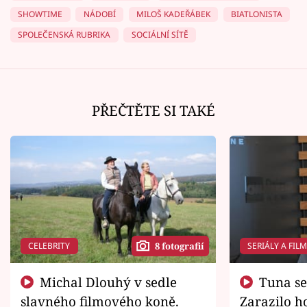
SHOWTIME
NÁDOBÍ
MILOŠ KADEŘÁBEK
BIATLONISTA
SPOLEČENSKÁ RUBRIKA
SOCIÁLNÍ SÍTĚ
PŘEČTĚTE SI TAKÉ
CELEBRITY
SERIÁLY A FIL
8 fotografií
Michal Dlouhý v sedle
Tuna se chtěl vrátit domů.
slavného filmového koně.
Zarazilo ho