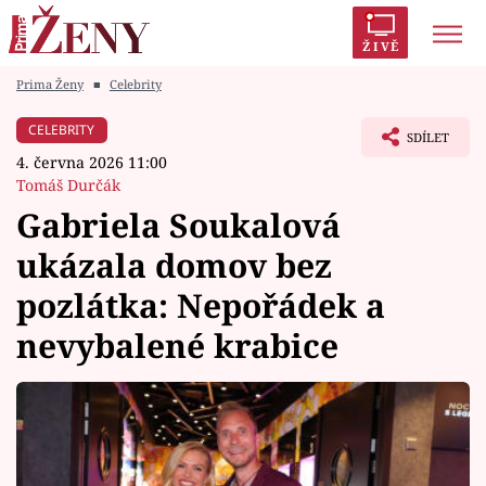
ŽIVĚ
Prima Ženy
■
Celebrity
Trendy:
Polabí
Inspekce
Prostřeno!
AYTO?
CELEBRITY
SDÍLET
Módní alarm
Zrádci
Proměny
4. června 2026 11:00
Tomáš Durčák
Gabriela Soukalová
ukázala domov bez
Témata
pozlátka: Nepořádek a
Celebrity
nevybalené krabice
Vztahy
Seriály