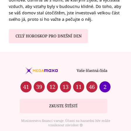
vzduch, aby vztahy byly v budoucnu klidné. Do toho, aby
se váš domov stal útočištěm, jste investovali velkou část
svého já, proto si ho važte a pečujte o něj.
CELÝ HOROSKOP PRO DNEŠNÍ DEN
Vaše šťastná čísla
41
39
12
13
11
46
2
ZKUSTE ŠTĚSTÍ
Ministerstvo financí varuje: Účastí na hazardní hře může
vzniknout závislost ⑱