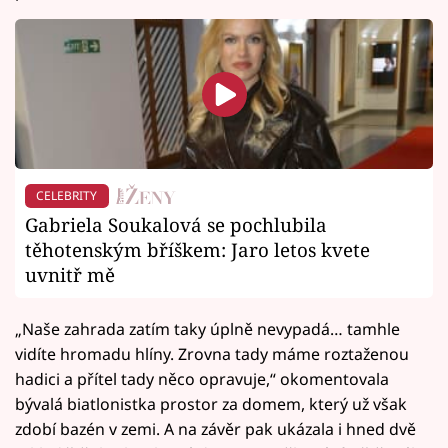
CELEBRITY
Gabriela Soukalová se pochlubila
těhotenským bříškem: Jaro letos kvete
uvnitř mě
„Naše zahrada zatím taky úplně nevypadá… tamhle
vidíte hromadu hlíny. Zrovna tady máme roztaženou
hadici a přítel tady něco opravuje,“ okomentovala
bývalá biatlonistka prostor za domem, který už však
zdobí bazén v zemi. A na závěr pak ukázala i hned dvě