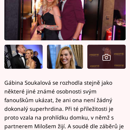
Horoskopy
Sledujte prima+
Filmový festival Karlovy Vary
Pořady
Mámy sobě
Přihlášení
Gábina Soukalová se rozhodla stejně jako
některé jiné známé osobnosti svým
Sledujte nás
fanouškům ukázat, že ani ona není žádný
dokonalý superhrdina. Při té příležitosti je
proto vzala na prohlídku domku, v němž s
partnerem Milošem žijí. A soudě dle záběrů je