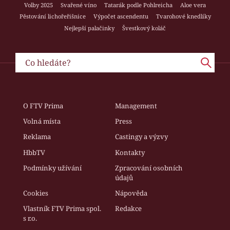
Volby 2025
Svařené víno
Tatarák podle Pohlreicha
Aloe vera
Pěstování lichořeřišnice
Výpočet ascendentu
Tvarohové knedlíky
Nejlepší palačinky
Švestkový koláč
O FTV Prima
Management
Volná místa
Press
Reklama
Castingy a výzvy
HbbTV
Kontakty
Podmínky užívání
Zpracování osobních
údajů
Cookies
Nápověda
Vlastník FTV Prima spol.
Redakce
s r.o.