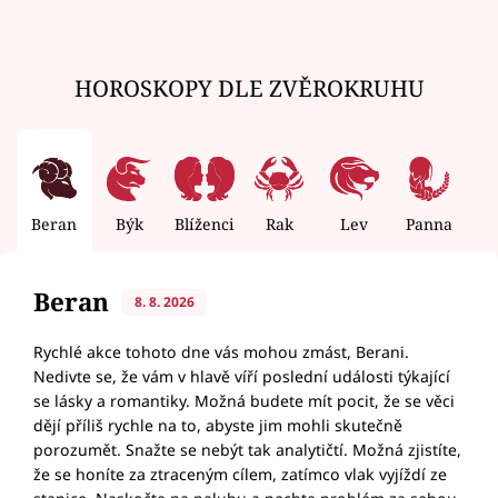
HOROSKOPY DLE ZVĚROKRUHU
Beran
Býk
Blíženci
Rak
Lev
Panna
V
Beran
8. 8. 2026
Rychlé akce tohoto dne vás mohou zmást, Berani.
Nedivte se, že vám v hlavě víří poslední události týkající
se lásky a romantiky. Možná budete mít pocit, že se věci
dějí příliš rychle na to, abyste jim mohli skutečně
porozumět. Snažte se nebýt tak analytičtí. Možná zjistíte,
že se honíte za ztraceným cílem, zatímco vlak vyjíždí ze