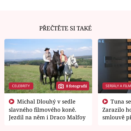
PŘEČTĚTE SI TAKÉ
CELEBRITY
SERIÁLY A FIL
8 fotografií
Michal Dlouhý v sedle
Tuna se chtěl vrátit domů.
slavného filmového koně.
Zarazilo ho
Jezdil na něm i Draco Malfoy
smlouvě př
zemřít