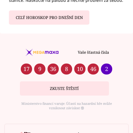
stanice. Naskočte na palubu a nechte problém za sebou.
CELÝ HOROSKOP PRO DNEŠNÍ DEN
Vaše šťastná čísla
17
9
36
8
10
46
2
ZKUSTE ŠTĚSTÍ
Ministerstvo financí varuje: Účastí na hazardní hře může
vzniknout závislost ⑱