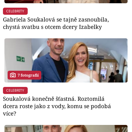
CELEBRITY
Gabriela Soukalová se tajně zasnoubila,
chystá svatbu s otcem dcery Izabelky
7 fotografií
CELEBRITY
Soukalová konečně šťastná. Roztomilá
dcera roste jako z vody, komu se podobá
více?