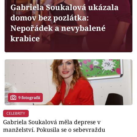
Horoskopy
Gabriela Soukalová ukázala
Sledujte prima+
domov bez pozlátka:
Nepořádek a nevybalené
Filmový festival Karlovy Vary
krabice
Pořady
Mámy sobě
Přihlášení
9 fotografií
Sledujte nás
CELEBRITY
Gabriela Soukalová měla deprese v
manželství. Pokusila se o sebevraždu