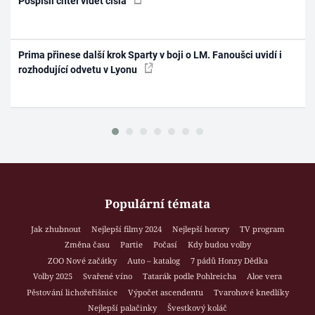
Pospíšil chtěl vidět čísla
Prima přinese další krok Sparty v boji o LM. Fanoušci uvidí i
rozhodující odvetu v Lyonu
Populární témata
Jak zhubnout
Nejlepší filmy 2024
Nejlepší horory
TV program
Změna času
Partie
Počasí
Kdy budou volby
ZOO Nové začátky
Auto – katalog
7 pádů Honzy Dědka
Volby 2025
Svařené víno
Tatarák podle Pohlreicha
Aloe vera
Pěstování lichořeřišnice
Výpočet ascendentu
Tvarohové knedlíky
Nejlepší palačinky
Švestkový koláč