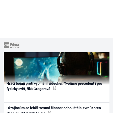
Hráči bojují proti vypínání videoher. Tvoříme precedent i pro
fyzický svět, říká Gregorová
Ukrajincům se lehčí trestná činnost odpouštěla, tvrdí Koten.