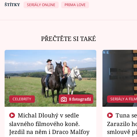
ŠTÍTKY
SERIÁLY ONLINE
PRIMA LOVE
PŘEČTĚTE SI TAKÉ
CELEBRITY
SERIÁLY A FIL
8 fotografií
Michal Dlouhý v sedle
Tuna se chtěl vrátit domů.
slavného filmového koně.
Zarazilo ho
Jezdil na něm i Draco Malfoy
smlouvě př