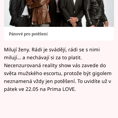
Horoskopy
Sledujte prima+
Filmový festival Karlovy Vary
Pánové pro potěšení
Pořady
Milují ženy. Rádi je svádějí, rádi se s nimi
Mámy sobě
milují... a nechávají si za to platit.
Necenzurovaná reality show vás zavede do
Přihlášení
světa mužského escortu, protože být gigolem
neznamená vždy jen potěšení. To uvidíte už v
pátek ve 22.05 na Prima LOVE.
Sledujte nás