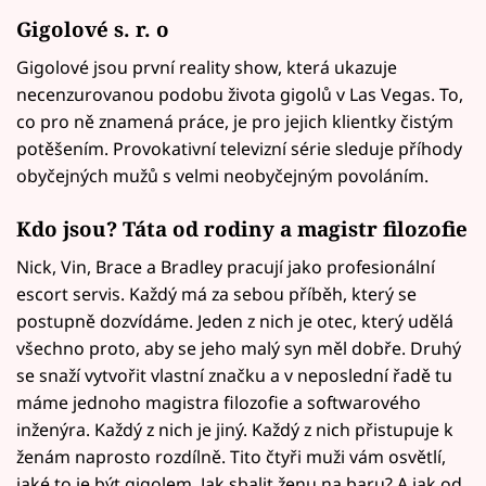
Gigolové s. r. o
Gigolové jsou první reality show, která ukazuje
necenzurovanou podobu života gigolů v Las Vegas. To,
co pro ně znamená práce, je pro jejich klientky čistým
potěšením. Provokativní televizní série sleduje příhody
obyčejných mužů s velmi neobyčejným povoláním.
Kdo jsou? Táta od rodiny a magistr filozofie
Nick, Vin, Brace a Bradley pracují jako profesionální
escort servis. Každý má za sebou příběh, který se
postupně dozvídáme. Jeden z nich je otec, který udělá
všechno proto, aby se jeho malý syn měl dobře. Druhý
se snaží vytvořit vlastní značku a v neposlední řadě tu
máme jednoho magistra filozofie a softwarového
inženýra. Každý z nich je jiný. Každý z nich přistupuje k
ženám naprosto rozdílně. Tito čtyři muži vám osvětlí,
jaké to je být gigolem. Jak sbalit ženu na baru? A jak od