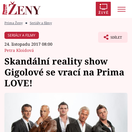
ŽIVĚ
Prima Ženy
■
Seriály a filmy
Trendy:
Polabí
Inspekce
Prostřeno!
AYTO?
SERIÁLY A FILMY
SDÍLET
Módní alarm
Zrádci
Proměny
24. listopadu 2017 08:00
Petra Kloidová
Skandální reality show
Gigolové se vrací na Prima
Témata
LOVE!
Celebrity
Vztahy
Seriály