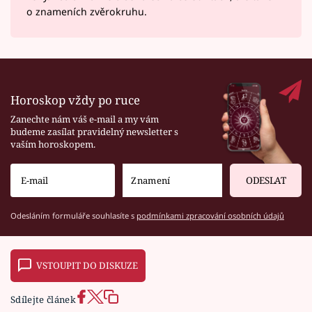
o znameních zvěrokruhu.
Horoskop vždy po ruce
Zanechte nám váš e-mail a my vám
budeme zasílat pravidelný newsletter s
vaším horoskopem.
ODESLAT
Odesláním formuláře souhlasíte s
podmínkami zpracování osobních údajů
VSTOUPIT DO DISKUZE
Sdílejte článek