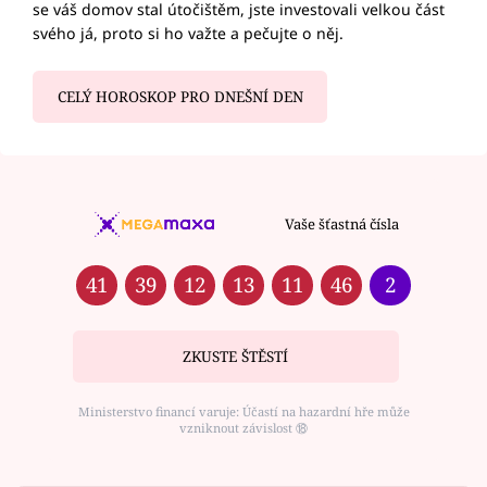
se váš domov stal útočištěm, jste investovali velkou část
svého já, proto si ho važte a pečujte o něj.
CELÝ HOROSKOP PRO DNEŠNÍ DEN
Vaše šťastná čísla
41
39
12
13
11
46
2
ZKUSTE ŠTĚSTÍ
Ministerstvo financí varuje: Účastí na hazardní hře může
vzniknout závislost ⑱