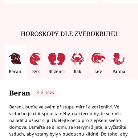
zemřít
HOROSKOPY DLE ZVĚROKRUHU
Beran
Býk
Blíženci
Rak
Lev
Panna
V
Beran
9. 8. 2026
Berani, buďte ve svém přístupu mírní a zdrženliví. Ve
vzduchu je cítit spousta něhy, na kterou byste se měli
naladit a užívat si ji. Udělejte něco pro zlepšení svého
domova. Usmiřte se s lidmi, se kterými žijete, a vyčistěte
vzduch, aby vztahy byly v budoucnu klidné. Do toho, aby