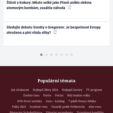
Štěstí z Kokury: Město velké jako Plzeň uniklo oběma
atomovým bombám, zasáhla náhoda
Sledujte debatu Vondry s Gregorem: Je bezpečnost Evropy
ohrožena a plní vláda sliby?
Populární témata
Jak zhubnout
Nejlepší filmy 2024
Nejlepší horory
TV program
Změna času
Partie
Počasí
Kdy budou volby
ZOO Nové začátky
Auto – katalog
7 pádů Honzy Dědka
Volby 2025
Svařené víno
Tatarák podle Pohlreicha
Aloe vera
Pěstování lichořeřišnice
Výpočet ascendentu
Tvarohové knedlíky