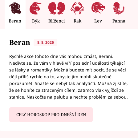
Beran
Býk
Blíženci
Rak
Lev
Panna
V
Beran
8. 8. 2026
Rychlé akce tohoto dne vás mohou zmást, Berani.
Nedivte se, že vám v hlavě víří poslední události týkající
se lásky a romantiky. Možná budete mít pocit, že se věci
dějí příliš rychle na to, abyste jim mohli skutečně
porozumět. Snažte se nebýt tak analytičtí. Možná zjistíte,
že se honíte za ztraceným cílem, zatímco vlak vyjíždí ze
stanice. Naskočte na palubu a nechte problém za sebou.
CELÝ HOROSKOP PRO DNEŠNÍ DEN