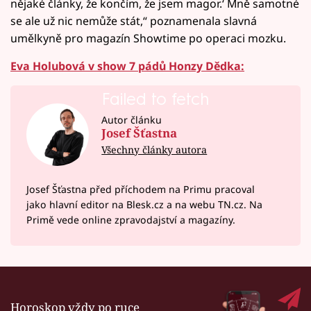
nějaké články, že končím, že jsem magor.‘ Mně samotné
se ale už nic nemůže stát,“ poznamenala slavná
umělkyně pro magazín Showtime po operaci mozku.
Eva Holubová v show 7 pádů Honzy Dědka:
Failed to fetch
Autor článku
Josef Šťastna
Všechny články autora
Josef Šťastna před příchodem na Primu pracoval
jako hlavní editor na Blesk.cz a na webu TN.cz. Na
Primě vede online zpravodajství a magazíny.
Horoskop vždy po ruce