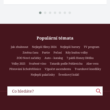
Populární témata
Jak zhubnout
Nejlepší filmy 2024
Nejlepší horory
TV program
Změna času
Partie
Počasí
Kdy budou volby
ZOO Nové začátky
Auto – katalog
7 pádů Honzy Dědka
Volby 2025
Svařené víno
Tatarák podle Pohlreicha
Aloe vera
Pěstování lichořeřišnice
Výpočet ascendentu
Tvarohové knedlíky
Nejlepší palačinky
Švestkový koláč