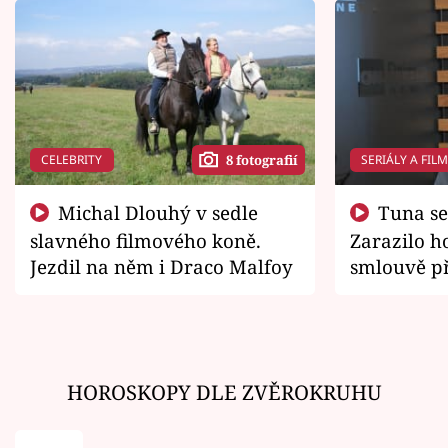
CELEBRITY
SERIÁLY A FIL
8 fotografií
Michal Dlouhý v sedle
Tuna se chtěl vrátit domů.
slavného filmového koně.
Zarazilo ho
Jezdil na něm i Draco Malfoy
smlouvě př
zemřít
HOROSKOPY DLE ZVĚROKRUHU