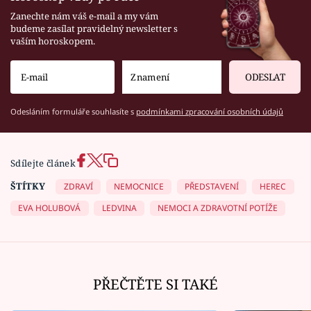
Zanechte nám váš e-mail a my vám
budeme zasílat pravidelný newsletter s
vaším horoskopem.
ODESLAT
Odesláním formuláře souhlasíte s
podmínkami zpracování osobních údajů
Sdílejte článek
ŠTÍTKY
ZDRAVÍ
NEMOCNICE
PŘEDSTAVENÍ
HEREC
EVA HOLUBOVÁ
LEDVINA
NEMOCI A ZDRAVOTNÍ POTÍŽE
PŘEČTĚTE SI TAKÉ