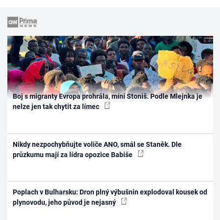
Boj s migranty Evropa prohrála, míní Stoniš. Podle Mlejnka je
nelze jen tak chytit za límec
Nikdy nezpochybňujte voliče ANO, smál se Staněk. Dle
průzkumu mají za lídra opozice Babiše
Poplach v Bulharsku: Dron plný výbušnin explodoval kousek od
plynovodu, jeho původ je nejasný