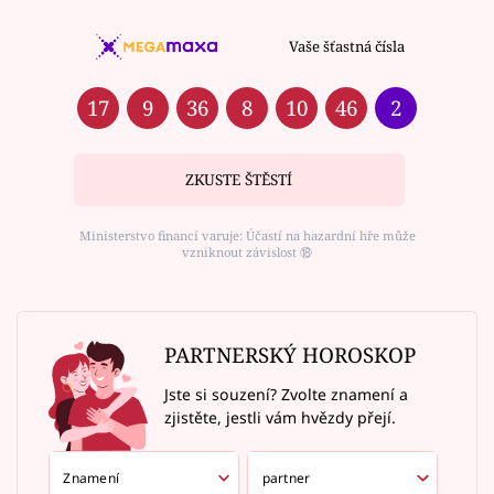
Vaše šťastná čísla
17
9
36
8
10
46
2
ZKUSTE ŠTĚSTÍ
Ministerstvo financí varuje: Účastí na hazardní hře může
vzniknout závislost ⑱
PARTNERSKÝ HOROSKOP
Jste si souzení? Zvolte znamení a
zjistěte, jestli vám hvězdy přejí.