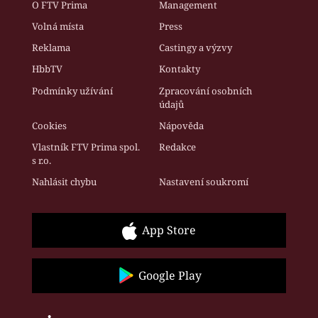
O FTV Prima
Management
Volná místa
Press
Reklama
Castingy a výzvy
HbbTV
Kontakty
Podmínky užívání
Zpracování osobních
údajů
Cookies
Nápověda
Vlastník FTV Prima spol.
Redakce
s r.o.
Nahlásit chybu
Nastavení soukromí
App Store
Google Play