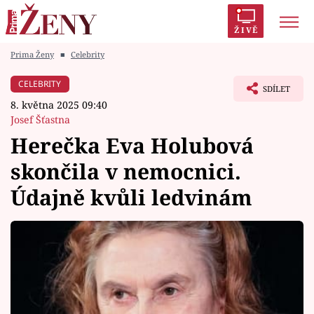
ŽIVĚ
Prima Ženy
■
Celebrity
Trendy:
Polabí
Inspekce
Prostřeno!
AYTO?
CELEBRITY
SDÍLET
Módní alarm
Zrádci
Proměny
8. května 2025 09:40
Josef Šťastna
Herečka Eva Holubová
skončila v nemocnici.
Témata
Údajně kvůli ledvinám
Celebrity
Vztahy
Seriály