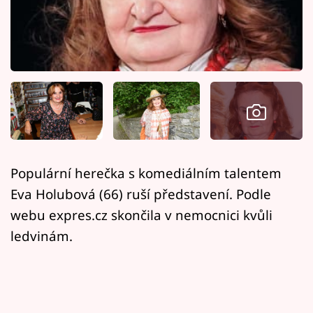
Horoskopy
Sledujte prima+
Filmový festival Karlovy Vary
Pořady
Mámy sobě
Populární herečka s komediálním talentem
Přihlášení
Eva Holubová (66) ruší představení. Podle
webu expres.cz skončila v nemocnici kvůli
ledvinám.
Sledujte nás