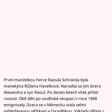
První manželkou herce Raoula Schránila byla
manekýna Růžena Havelková. Narodila se jim dcera
Alexandra a syn Raoul. Po deseti letech však přišel
rozvod. Obě děti po sovětské okupaci v roce 1968
emigrovaly. Dcera se v Německu stala velmi
vyhledávanou věštkyní a čarodějkou. Výklady dělala z