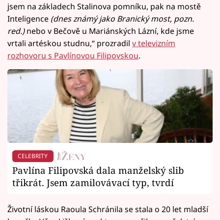
jsem na základech Stalinova pomníku, pak na mostě
Inteligence
(dnes známý jako Branický most, pozn.
red.)
nebo v Bečově u Mariánských Lázní, kde jsme
vrtali artéskou studnu,“ prozradil
v televizním
rozhovoru s Pavlínovou Filipovskou
.
CELEBRITY
Pavlína Filipovská dala manželský slib
třikrát. Jsem zamilovávací typ, tvrdí
Životní láskou Raoula Schránila se stala o 20 let mladší