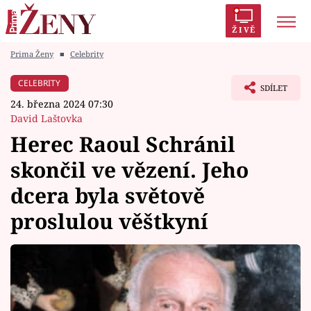
ŽIVĚ
Prima Ženy
■
Celebrity
Trendy:
Polabí
Inspekce
Prostřeno!
AYTO?
CELEBRITY
SDÍLET
Módní alarm
Zrádci
Proměny
24. března 2024 07:30
David Laštovka
Herec Raoul Schránil
skončil ve vězení. Jeho
Témata
dcera byla světově
Celebrity
proslulou věštkyní
Vztahy
Seriály