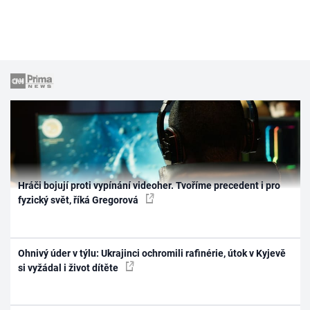
Hráči bojují proti vypínání videoher. Tvoříme precedent i pro
fyzický svět, říká Gregorová
Ohnivý úder v týlu: Ukrajinci ochromili rafinérie, útok v Kyjevě
si vyžádal i život dítěte