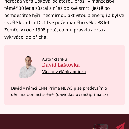
herečka Věra Lišková, se kterou prožil v manželství
téměř 30 let a zůstal s ní až do své smrti. Ještě po
osmdesátce hýřil nesmírnou aktivitou a energií a byl ve
skvělé kondici. Dožil se požehnaného věku 88 let.
Zemřel v roce 1998 poté, co mu praskla aorta a
vykrvácel do břicha.
Autor článku
David Laštovka
Všechny články autora
David v rámci CNN Prima NEWS píše především o
dění na domácí scéně. (david.lastovka@iprima.cz)