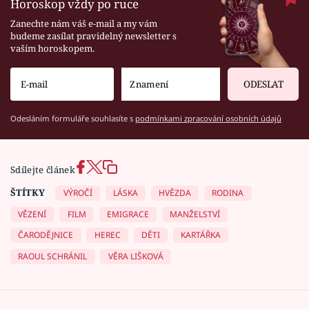
Horoskop vždy po ruce
Zanechte nám váš e-mail a my vám
budeme zasílat pravidelný newsletter s
vaším horoskopem.
ODESLAT
Odesláním formuláře souhlasíte s
podmínkami zpracování osobních údajů
Sdílejte článek
ŠTÍTKY
VÝROČÍ
LÁSKA
HVĚZDA
RODINA
VĚZENÍ
FILM
EMIGRACE
MANŽELSTVÍ
ČARODĚJNICE
HEREC
DĚTI
KARTÁŘKA
RAOUL SCHRÁNIL
VĚRA LIŠKOVÁ