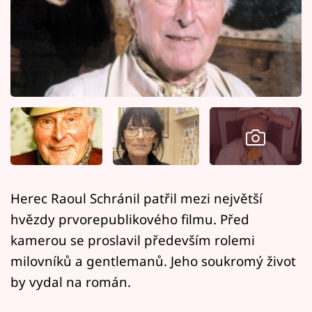
Horoskopy
Sledujte prima+
Filmový festival Karlovy Vary
Pořady
Mámy sobě
Přihlášení
Herec Raoul Schránil patřil mezi největší
hvězdy prvorepublikového filmu. Před
Sledujte nás
kamerou se proslavil především rolemi
milovníků a gentlemanů. Jeho soukromý život
by vydal na román.