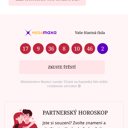
Vaše šťastná čísla
17
9
36
8
10
46
2
ZKUSTE ŠTĚSTÍ
Ministerstvo financí varuje: Účastí na hazardní hře může
vzniknout závislost ⑱
PARTNERSKÝ HOROSKOP
Jste si souzení? Zvolte znamení a