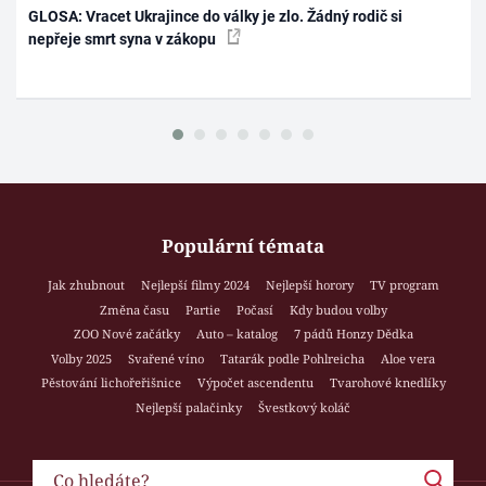
GLOSA: Vracet Ukrajince do války je zlo. Žádný rodič si
nepřeje smrt syna v zákopu
Populární témata
Jak zhubnout
Nejlepší filmy 2024
Nejlepší horory
TV program
Změna času
Partie
Počasí
Kdy budou volby
ZOO Nové začátky
Auto – katalog
7 pádů Honzy Dědka
Volby 2025
Svařené víno
Tatarák podle Pohlreicha
Aloe vera
Pěstování lichořeřišnice
Výpočet ascendentu
Tvarohové knedlíky
Nejlepší palačinky
Švestkový koláč