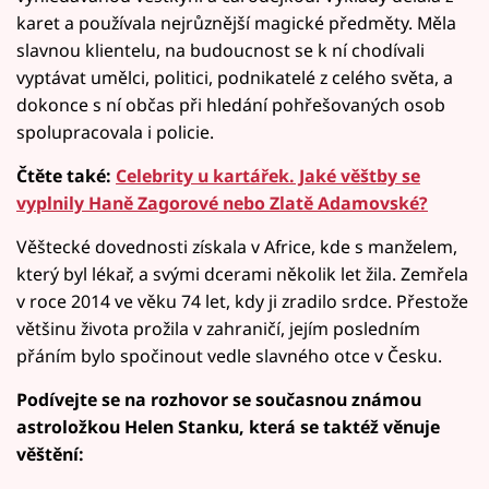
karet a používala nejrůznější magické předměty. Měla
slavnou klientelu, na budoucnost se k ní chodívali
vyptávat umělci, politici, podnikatelé z celého světa, a
dokonce s ní občas při hledání pohřešovaných osob
spolupracovala i policie.
Čtěte také:
Celebrity u kartářek. Jaké věštby se
vyplnily Haně Zagorové nebo Zlatě Adamovské?
Věštecké dovednosti získala v Africe, kde s manželem,
který byl lékař, a svými dcerami několik let žila. Zemřela
v roce 2014 ve věku 74 let, kdy ji zradilo srdce. Přestože
většinu života prožila v zahraničí, jejím posledním
přáním bylo spočinout vedle slavného otce v Česku.
Podívejte se na rozhovor se současnou známou
astroložkou Helen Stanku, která se taktéž věnuje
věštění: