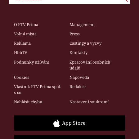
O FTV Prima
Management
Volná místa
Press
Reklama
Castingy a výzvy
HbbTV
Kontakty
Podmínky užívání
Zpracování osobních
údajů
Cookies
Nápověda
Vlastník FTV Prima spol.
Redakce
s r.o.
Nahlásit chybu
Nastavení soukromí
App Store