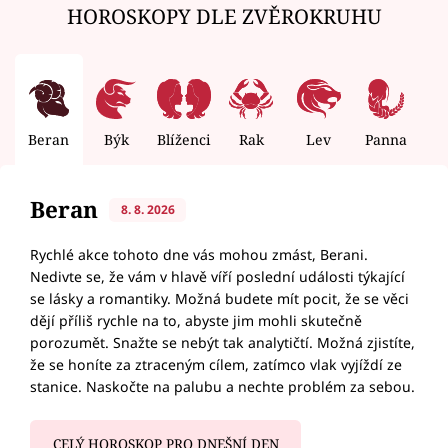
HOROSKOPY DLE ZVĚROKRUHU
Beran
Býk
Blíženci
Rak
Lev
Panna
V
Beran
8. 8. 2026
Rychlé akce tohoto dne vás mohou zmást, Berani.
Nedivte se, že vám v hlavě víří poslední události týkající
se lásky a romantiky. Možná budete mít pocit, že se věci
dějí příliš rychle na to, abyste jim mohli skutečně
porozumět. Snažte se nebýt tak analytičtí. Možná zjistíte,
že se honíte za ztraceným cílem, zatímco vlak vyjíždí ze
stanice. Naskočte na palubu a nechte problém za sebou.
CELÝ HOROSKOP PRO DNEŠNÍ DEN