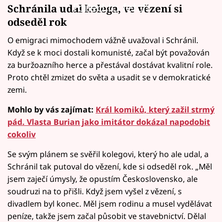
Failed to fetch
Schránila udal kolega, ve vězení si
odseděl rok
O emigraci mimochodem vážně uvažoval i Schránil.
Když se k moci dostali komunisté, začal být považován
za buržoazního herce a přestával dostávat kvalitní role.
Proto chtěl zmizet do světa a usadit se v demokratické
zemi.
Mohlo by vás zajímat:
Král komiků, který zažil strmý
pád. Vlasta Burian jako imitátor dokázal napodobit
cokoliv
Se svým plánem se svěřil kolegovi, který ho ale udal, a
Schránil tak putoval do vězení, kde si odseděl rok. „Měl
jsem zaječí úmysly, že opustím Československo, ale
soudruzi na to přišli. Když jsem vyšel z vězení, s
divadlem byl konec. Měl jsem rodinu a musel vydělávat
peníze, takže jsem začal působit ve stavebnictví. Dělal