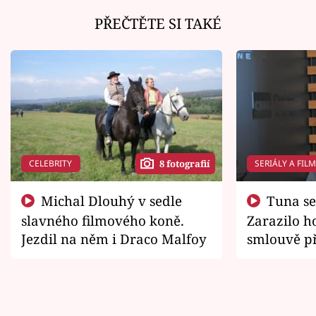
PŘEČTĚTE SI TAKÉ
CELEBRITY
SERIÁLY A FIL
8 fotografií
Michal Dlouhý v sedle
Tuna se chtěl vrátit domů.
slavného filmového koně.
Zarazilo ho
Jezdil na něm i Draco Malfoy
smlouvě př
zemřít