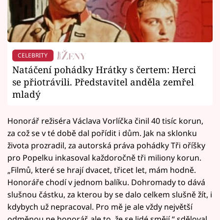
CELEBRITY
Natáčení pohádky Hrátky s čertem: Herci
se přiotrávili. Představitel anděla zemřel
mladý
Honorář režiséra Václava Vorlíčka činil 40 tisíc korun,
za což se v té době dal pořídit i dům. Jak na sklonku
života prozradil, za autorská práva pohádky Tři oříšky
pro Popelku inkasoval každoročně tři miliony korun.
„Filmů, které se hrají dvacet, třicet let, mám hodně.
Honoráře chodí v jednom balíku. Dohromady to dává
slušnou částku, za kterou by se dalo celkem slušně žít, i
kdybych už nepracoval. Pro mě je ale vždy největší
odměnou ne honorář, ale to, že se lidé smějí,“ sděloval