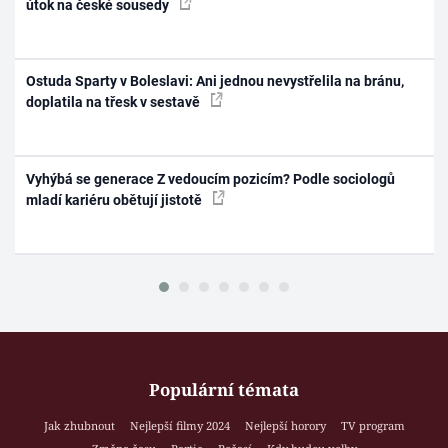
útok na české sousedy
Ostuda Sparty v Boleslavi: Ani jednou nevystřelila na bránu,
doplatila na třesk v sestavě
Vyhýbá se generace Z vedoucím pozicím? Podle sociologů
mladí kariéru obětují jistotě
Populární témata
Jak zhubnout
Nejlepší filmy 2024
Nejlepší horory
TV program