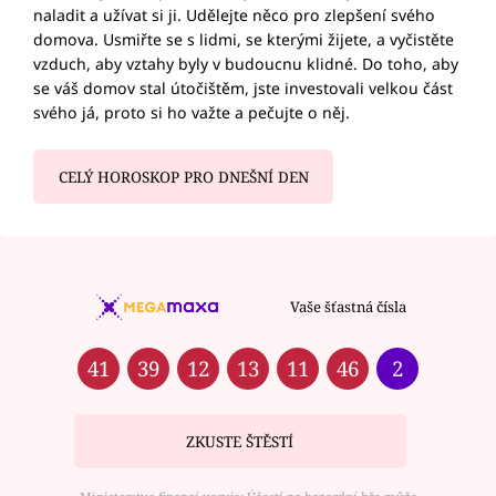
naladit a užívat si ji. Udělejte něco pro zlepšení svého
domova. Usmiřte se s lidmi, se kterými žijete, a vyčistěte
vzduch, aby vztahy byly v budoucnu klidné. Do toho, aby
se váš domov stal útočištěm, jste investovali velkou část
svého já, proto si ho važte a pečujte o něj.
CELÝ HOROSKOP PRO DNEŠNÍ DEN
Vaše šťastná čísla
41
39
12
13
11
46
2
ZKUSTE ŠTĚSTÍ