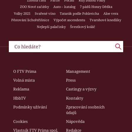
Změna času
Partie
Počasí
Kdy budou volby
ZOO Nové začátky
Auto – katalog
7 pádů Honzy Dědka
Volby 2025
Svařené víno
Tatarák podle Pohlreicha
Aloe vera
Pěstování lichořeřišnice
Výpočet ascendentu
Tvarohové knedlíky
Nejlepší palačinky
Švestkový koláč
O FTV Prima
Management
Volná místa
Press
Reklama
Castingy a výzvy
HbbTV
Kontakty
Podmínky užívání
Zpracování osobních
údajů
Cookies
Nápověda
Vlastník FTV Prima spol.
Redakce