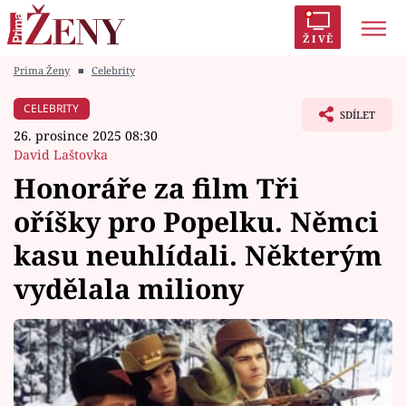
ŽIVĚ
Prima Ženy
■
Celebrity
Trendy:
Polabí
Inspekce
Prostřeno!
AYTO?
CELEBRITY
SDÍLET
Módní alarm
Zrádci
Proměny
26. prosince 2025 08:30
David Laštovka
Honoráře za film Tři
oříšky pro Popelku. Němci
Témata
kasu neuhlídali. Některým
Celebrity
vydělala miliony
Vztahy
Seriály