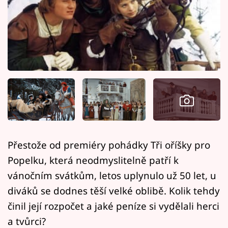
Horoskopy
Sledujte prima+
Filmový festival Karlovy Vary
Pořady
Mámy sobě
Přihlášení
Přestože od premiéry pohádky Tři oříšky pro
Popelku, která neodmyslitelně patří k
Sledujte nás
vánočním svátkům, letos uplynulo už 50 let, u
diváků se dodnes těší velké oblibě. Kolik tehdy
činil její rozpočet a jaké peníze si vydělali herci
a tvůrci?