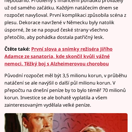
nepodařilo. Problémy s financemi pohádku provázely
už od samého začátku. Každým natáčecím dnem se
rozpočet navyšoval. První komplikaci způsobila scéna z
plesu. Dekorace navržené v Německu byly natolik
úsporné, že se na popud české strany všechno
přetočilo, aby pohádka dostala patřičný lesk.
Čtěte také:
První slova a snímky režiséra Jiřího
Adamce ze sanatoria, kde skončil kvůli vážné
nemoci. Těžký boj s Alzheimerovou chorobou
Původní rozpočet měl být 3,5 milionu korun, v průběhu
natáčení se ale navýšil o další půl milionu korun. V
přepočtu na dnešní peníze by to bylo téměř 70 milionů
korun. Investice se ale bohatě vyplatila a všem
zainteresovaným vydělala velké peníze.