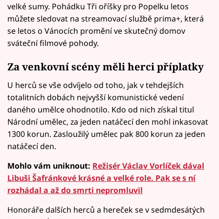
velké sumy. Pohádku Tři oříšky pro Popelku letos
můžete sledovat na streamovací službě prima+, která
se letos o Vánocích promění ve skutečný domov
sváteční filmové pohody.
Za venkovní scény měli herci příplatky
U herců se vše odvíjelo od toho, jak v tehdejších
totalitních dobách nejvyšší komunistické vedení
daného umělce ohodnotilo. Kdo od nich získal titul
Národní umělec, za jeden natáčecí den mohl inkasovat
1300 korun. Zasloužilý umělec pak 800 korun za jeden
natáčecí den.
Mohlo vám uniknout:
Režisér Václav Vorlíček dával
Libuši Šafránkové krásné a velké role. Pak se s ní
rozhádal a až do smrti nepromluvil
Honoráře dalších herců a hereček se v sedmdesátých