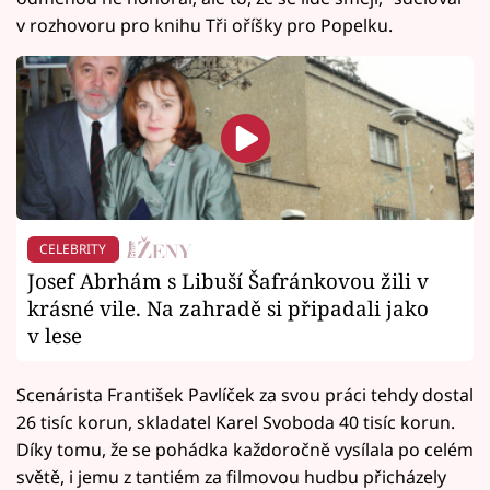
v rozhovoru pro knihu Tři oříšky pro Popelku.
CELEBRITY
Josef Abrhám s Libuší Šafránkovou žili v
krásné vile. Na zahradě si připadali jako
v lese
Scenárista František Pavlíček za svou práci tehdy dostal
26 tisíc korun, skladatel Karel Svoboda 40 tisíc korun.
Díky tomu, že se pohádka každoročně vysílala po celém
světě, i jemu z tantiém za filmovou hudbu přicházely