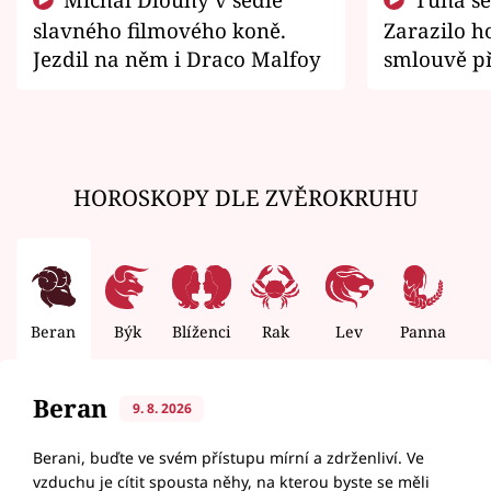
slavného filmového koně.
Zarazilo ho
Jezdil na něm i Draco Malfoy
smlouvě př
zemřít
HOROSKOPY DLE ZVĚROKRUHU
Beran
Býk
Blíženci
Rak
Lev
Panna
V
Beran
9. 8. 2026
Berani, buďte ve svém přístupu mírní a zdrženliví. Ve
vzduchu je cítit spousta něhy, na kterou byste se měli