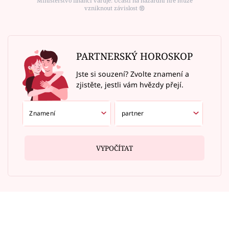
Ministerstvo financí varuje: Účastí na hazardní hře může
vzniknout závislost ⑱
PARTNERSKÝ HOROSKOP
Jste si souzení? Zvolte znamení a
zjistěte, jestli vám hvězdy přejí.
VYPOČÍTAT