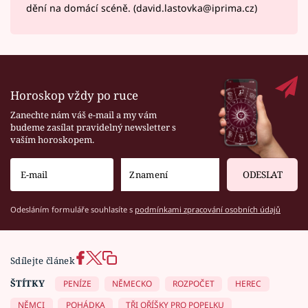
dění na domácí scéně. (david.lastovka@iprima.cz)
Horoskop vždy po ruce
Zanechte nám váš e-mail a my vám
budeme zasílat pravidelný newsletter s
vaším horoskopem.
ODESLAT
Odesláním formuláře souhlasíte s
podmínkami zpracování osobních údajů
Sdílejte článek
ŠTÍTKY
PENÍZE
NĚMECKO
ROZPOČET
HEREC
NĚMCI
POHÁDKA
TŘI OŘÍŠKY PRO POPELKU