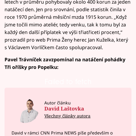
letech v průměru pohybovaly okolo 400 korun za jeden
natáčecí den. Jen pro srovnání, podle statistik činila v
roce 1970 průměrná měsíční mzda 1915 korun. „Když
jsme točili mimo ateliér, tedy venku, tak k tomu byl za
každý den další příplatek ve výši třiatřiceti procent,“
prozradil pro web Prima Ženy herec Jan Kuželka, který
s Václavem Vorlíčkem často spolupracoval.
Pavel Trávníček zavzpomínal na natáčení pohádky
Tři oříšky pro Popelku:
Failed to fetch
Autor článku
David Laštovka
Všechny články autora
David v rámci CNN Prima NEWS píše především o