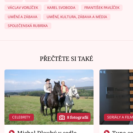
VÁCLAV VORLÍČEK
KAREL SVOBODA
FRANTIŠEK PAVLÍČEK
UMĚNÍ A ZÁBAVA
UMĚNÍ, KULTURA, ZÁBAVA A MÉDIA
SPOLEČENSKÁ RUBRIKA
PŘEČTĚTE SI TAKÉ
CELEBRITY
SERIÁLY A FIL
8 fotografií
Michal Dlouhý v sedle
Tuna se chtěl vrátit domů.