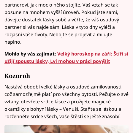
partnerovi, jak moc o něho stojíte. Váš vztah se tak
posune na mnohem vyšší úroveň. Pokud jste sami,
dávejte dostatek lásky sobě a věřte, že váš osudový
partner si vás najde sám. Láska v tyto dny vyléčí a
rozjasní vaše životy. Nebojte se projevit a milujte
naplno.
Mohlo by vás zajímat:
Velký horoskop na září: Štíři si
užijí spoustu lásky, Lvi mohou v práci povýšit
Kozoroh
Nastává období velké lásky a osudové zamilovanosti,
což samozřejmě platí pro všechny bytosti. Pečujte o své
vztahy, otevřete srdce lásce a prožijete magické
okamžiky s bohyní lásky – Venuší. Staňte se láskou a
rozžehněte srdce všech, vaše štěstí se ještě znásobí.