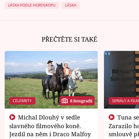
LÁSKA PODLE HOROSKOPU
LÁSKA
PŘEČTĚTE SI TAKÉ
CELEBRITY
SERIÁLY A FIL
8 fotografií
Michal Dlouhý v sedle
Tuna se chtěl vrátit domů.
slavného filmového koně.
Zarazilo ho
Jezdil na něm i Draco Malfoy
smlouvě př