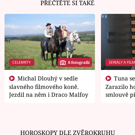
PŘEČTĚTE SI TAKÉ
CELEBRITY
SERIÁLY A FIL
8 fotografií
Michal Dlouhý v sedle
Tuna se chtěl vrátit domů.
slavného filmového koně.
Zarazilo ho
Jezdil na něm i Draco Malfoy
smlouvě př
zemřít
HOROSKOPY DLE ZVĚROKRUHU