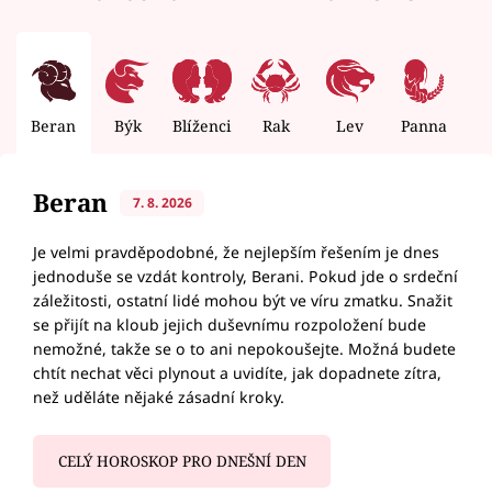
Beran
Býk
Blíženci
Rak
Lev
Panna
V
Beran
7. 8. 2026
Je velmi pravděpodobné, že nejlepším řešením je dnes
jednoduše se vzdát kontroly, Berani. Pokud jde o srdeční
záležitosti, ostatní lidé mohou být ve víru zmatku. Snažit
se přijít na kloub jejich duševnímu rozpoložení bude
nemožné, takže se o to ani nepokoušejte. Možná budete
chtít nechat věci plynout a uvidíte, jak dopadnete zítra,
než uděláte nějaké zásadní kroky.
CELÝ HOROSKOP PRO DNEŠNÍ DEN