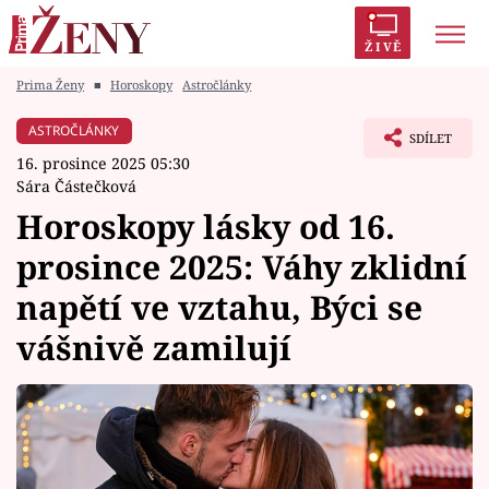
ŽIVĚ
Prima Ženy
■
Horoskopy
Astročlánky
Trendy:
Polabí
Inspekce
Prostřeno!
AYTO?
ASTROČLÁNKY
SDÍLET
Módní alarm
Zrádci
Proměny
16. prosince 2025 05:30
Sára Částečková
Horoskopy lásky od 16.
prosince 2025: Váhy zklidní
Témata
napětí ve vztahu, Býci se
Celebrity
vášnivě zamilují
Vztahy
Seriály