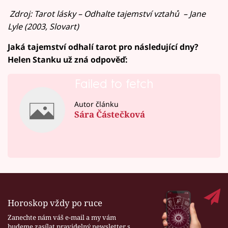
Zdroj: Tarot lásky – Odhalte tajemství vztahů
– Jane
Lyle (2003, Slovart)
Jaká tajemství odhalí tarot pro následující dny?
Helen Stanku už zná odpověď:
Failed to fetch
Autor článku
Sára Částečková
Horoskop vždy po ruce
Zanechte nám váš e-mail a my vám
budeme zasílat pravidelný newsletter s