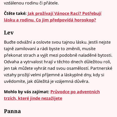
vzdálenou rodinu či přátele.
Čtěte také:
Jak prožívají Vánoce Raci? Potřebují
lásku a rodinu. Co jim předpovídá horoskop?
Lev
Buďte odvážní a oslovte svou tajnou lásku. Jestli nejste
tajně zamilovaní a rádi byste to změnili, musíte
překonat strach a vyjít mezi podobně naladěné bytosti.
Odvaha a vytrvalost hrají v těchto dnech důležitou roli,
jen tak můžete vyhrát nad svou osamělostí. Partnerské
vztahy prožijí velmi příjemné a láskyplné dny, kdy si
uvědomíte, jak důležitá je vzájemná důvěra.
Mohlo by vás zajímat:
Průvodce po adventních
trzích, které jinde nezažijete
Panna