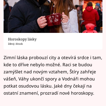
Horoskopy
Sledujte prima+
Filmový festival Karlovy Vary
Pořady
Horoskopy lásky
Zdroj: iStock
Mámy sobě
Zimní láska probouzí city a otevírá srdce i tam,
Přihlášení
kde to dříve nebylo možné. Raci se budou
zamýšlet nad novým vztahem, Štíry zahřeje
vášeň, Váhy ukončí spory a Vodnáři mohou
Sledujte nás
potkat osudovou lásku. Jaké dny čekají na
ostatní znamení, prozradí nové horoskopy.