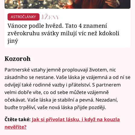
ASTROČLÁNKY
Vánoce podle hvězd. Tato 4 znamení
zvěrokruhu svátky milují víc než kdokoli
jiný
Kozoroh
Partnerské vztahy jemně proplouvají životem, nic
zásadního se nestane. Vaše láska je vzájemná a od ní se
odvíjejí také rodinné vazby i přátelství. S partnerem
velmi dobře víte, co od sebe můžete vzájemně
očekávat. Vaše láska je stabilní a pevná. Nezadaní,
buďte trpěliví, vaše nová láska přijde později.
Čtěte také:
Jak si přivolat lásku, i když na kouzla
nevěříte?