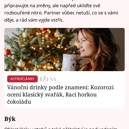
připravujte na změny, ale napřed ukliďte své
rozbouřené nitro. Partner vůbec netuší, co se s vámi
děje, a rád vám vyjde vstříc.
ASTROČLÁNKY
Vánoční drinky podle znamení: Kozorozi
ocení klasický svařák, Raci horkou
čokoládu
Býk