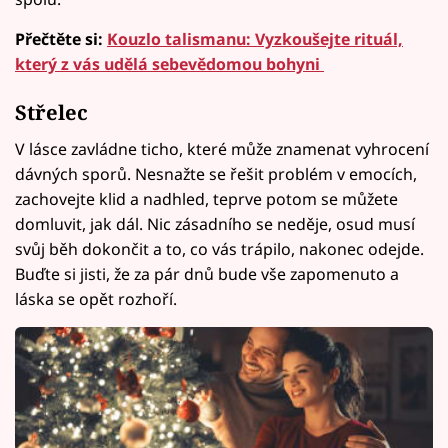
Přečtěte si:
Kouzlo talismanu: Vyzkoušejte rituál,
který z vás udělá sebevědomou bohyni
Střelec
V lásce zavládne ticho, které může znamenat vyhrocení
dávných sporů. Nesnažte se řešit problém v emocích,
zachovejte klid a nadhled, teprve potom se můžete
domluvit, jak dál. Nic zásadního se neděje, osud musí
svůj běh dokončit a to, co vás trápilo, nakonec odejde.
Buďte si jisti, že za pár dnů bude vše zapomenuto a
láska se opět rozhoří.