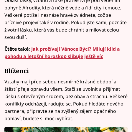
Oblast lásky, vztahů a také přátelství je pod vedením
bohyně Afrodity, která něžně vede a řídí city i emoce.
Veškeré potíže i nesnáze hravě zvládnete, což se
příznivě projeví také v rodině. Pokud jste sami, poznáte
životní lásku, která vás bude chránit a milovat celou
svou duší.
Čtěte také:
Jak prožívají Vánoce Býci? Milují klid a
pohodu a letošní horoskop slibuje ještě víc
Blíženci
Vztahy mají před sebou nesmírně krásné období a
štěstí přeje opravdu všem. Stačí se uvolnit a přijímat
lásku s otevřeným srdcem, bez obav a strachu. Veškeré
konflikty odcházejí, radujte se. Pokud hledáte nového
partnera, připravte se na zvýšený zájem opačného
pohlaví, budete si moci vybírat.