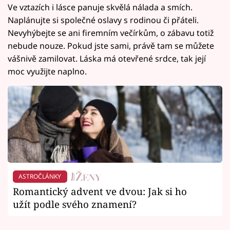
Ve vztazích i lásce panuje skvělá nálada a smích.
Naplánujte si společné oslavy s rodinou či přáteli.
Nevyhýbejte se ani firemním večírkům, o zábavu totiž
nebude nouze. Pokud jste sami, právě tam se můžete
vášnivě zamilovat. Láska má otevřené srdce, tak její
moc využijte naplno.
ASTROČLÁNKY
Romantický advent ve dvou: Jak si ho
užít podle svého znamení?