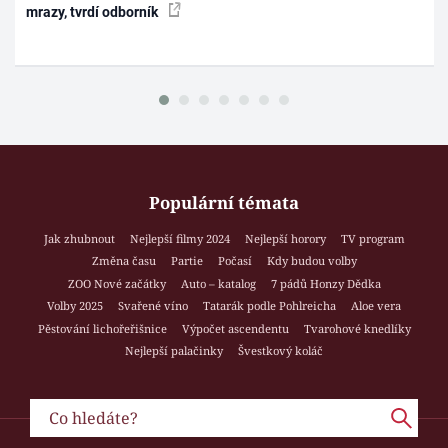
mrazy, tvrdí odborník
Populární témata
Jak zhubnout
Nejlepší filmy 2024
Nejlepší horory
TV program
Změna času
Partie
Počasí
Kdy budou volby
ZOO Nové začátky
Auto – katalog
7 pádů Honzy Dědka
Volby 2025
Svařené víno
Tatarák podle Pohlreicha
Aloe vera
Pěstování lichořeřišnice
Výpočet ascendentu
Tvarohové knedlíky
Nejlepší palačinky
Švestkový koláč