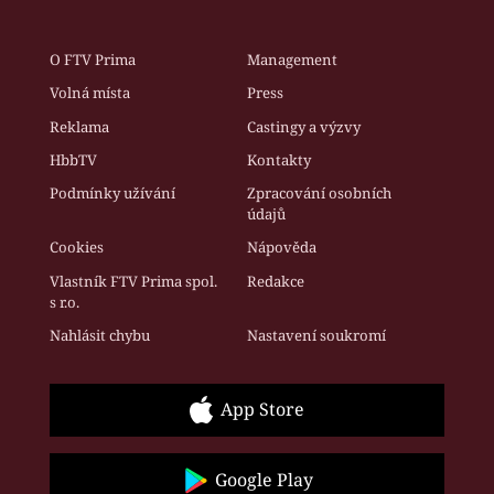
O FTV Prima
Management
Volná místa
Press
Reklama
Castingy a výzvy
HbbTV
Kontakty
Podmínky užívání
Zpracování osobních
údajů
Cookies
Nápověda
Vlastník FTV Prima spol.
Redakce
s r.o.
Nahlásit chybu
Nastavení soukromí
App Store
Google Play