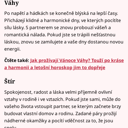
Váhy
Po napětí a hádkách se konečně blýská na lepší časy.
Přicházejí klidné a harmonické dny, ve kterých pocítíte
sílu lásky. S partnerem se znovu probouzí vášeň a
romantická nálada. Pokud jste se trápili nešťastnou
láskou, znovu se zamilujete a vaše dny dostanou novou
energii.
Čtěte také:
Jak prožívají Vánoce Váhy? Touží po kráse
a harmonii a letošní horoskop jim to dopřeje
Štír
Spokojenost, radost a láska velmi příjemně ovlivní
vztahy v rodině i ve vztazích. Pokud jste sami, může do
vašeho života vstoupit partner, se kterým začnete brzy
budovat vlastní domov a rodinu. Zadané páry prožijí
nádherné okamžiky a pocítí vděčnost za to, že jsou
spolu.