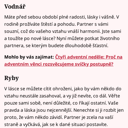
Vodnář
Máte před sebou období plné radosti, lásky i vášně. V
rodině prožíváte štěstí a pohodu. Partner s vámi
souzní, což do vašeho vztahu vnáší harmonii. Jste sami
a toužíte po nové lásce? Nyní můžete potkat životního
partnera, se kterým budete dlouhodobě šťastní.
Mohlo by vás zajímat:
Čtyři adventní neděle: Proč na
adventním věnci rozsvěcujeme svíčky postupně?
Ryby
V lásce se můžete cítit ohroženi, jako by vám někdo do
vztahu neustále zasahoval, a vy již nevíte, co dál. Věřte
pouze sami sobě, není důležité, co říkají ostatní. Vaše
pravda a láska jsou nejcennější. Nenechte si ji rozbít jen
proto, že vám někdo závidí. Partner je zcela na vaší
straně a vyčkává, jak se k dané situaci postavíte.