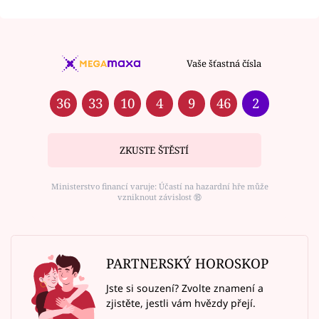
Vaše šťastná čísla
36
33
10
4
9
46
2
ZKUSTE ŠTĚSTÍ
Ministerstvo financí varuje: Účastí na hazardní hře může
vzniknout závislost ⑱
PARTNERSKÝ HOROSKOP
Jste si souzení? Zvolte znamení a
zjistěte, jestli vám hvězdy přejí.