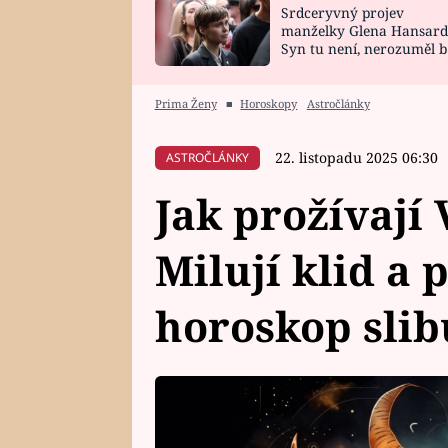
Srdceryvný projev
SNÁŘ
CELEBRITY
manželky Glena Hansard
Syn tu není, nerozuměl b
HOROSKOP NA
VAŘENÍ
tomu, vysvětlila
ROK 2023
Prima Ženy
■
Horoskopy
Astročlánky
22. listopadu 2025 06:30
ASTROČLÁNKY
Jak prožívají
Milují klid a 
horoskop slibu