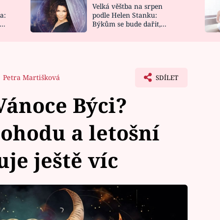
Velká věštba na srpen
NOVINKY
ZAHRADA
a:
podle Helen Stanku:
y
Býkům se bude dařit,
VIDEORECEPTY
DESIGN
Vodnáře čeká jízda
Petra Martišková
SDÍLET
 Vánoce Býci?
pohodu a letošní
je ještě víc