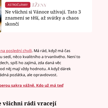
ASTROČLÁNKY
Ne všichni si Vánoce užívají. Tato 3
znamení se těší, až svátky a chaos
skončí
na poslední chvíli
. Má rád, když má čas
sedí, něco kvalitního a trvanlivého. Není to
dech, spíš ho zajímá, zda daná věc
d něj mají vždy hodnotu. A když dárek
Žádná pozlátka, ale opravdovost.
berou sakra vážně. Kdo už má teď
všichni rádi vracejí