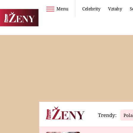
Menu
Celebrity
Vztahy
S
Seriály
Životní styl
ZOO
DIETY A HUBNUTÍ
PROSTŘENO!
CESTOVÁNÍ A
DOVOLENÁ
DUCH
ZDRAVÍ
Trendy:
Pola
Horoskopy
Video
ASTROČLÁNKY
SERIÁLY