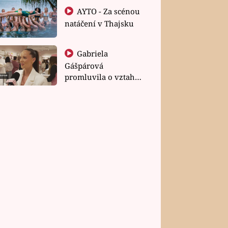
AYTO - Za scénou
natáčení v Thajsku
Gabriela
Gášpárová
promluvila o vztahu
a zakládání rodiny