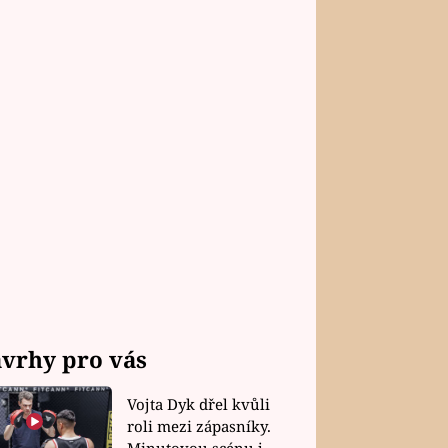
vrhy pro vás
Vojta Dyk dřel kvůli
roli mezi zápasníky.
Minutovou scénu jel