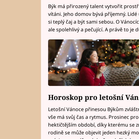
Býk má přirozený talent vytvořit prostř
vítáni. Jeho domov bývá příjemný. Lidé 
si teplý čaj a být sami sebou. O Vánocí
ale spolehlivý a pečující. A právě to je 
Horoskop pro letošní Vá
Letošní Vánoce přinesou Býkům zvláštní 
vše má svůj čas a rytmus. Prosinec pr
hektičtějším období, díky kterému se z
rodině se může objevit jeden hezký mo