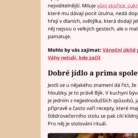
nejviditelnější. Miluje
vůni skořice, cuk
které mu dávají pocit útulna, nedá dop
hřejí v dlaních, světýlka, která dodaj
něj nejsou o velkých gestech, ale o ma
pamatuje.
Mohlo by vás zajímat:
Vánoční úklid 
Váhy netuší, kde začít
Dobré jídlo a prima spol
Jestli se u nějakého znamení dá říct, ž
hloubky, je to právě Býk. V kuchyni bývá 
je jedním z nejjednodušších způsobů, 
přípravě a často vaří recepty, které ma
štědrovečerního stolu se pak cítí klidn
Pro něj je stolování rituál.