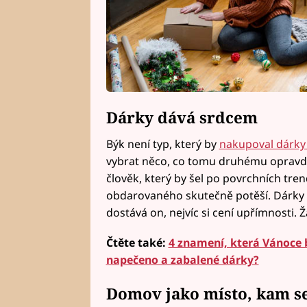
Dárky dává srdcem
Býk není typ, který by
nakupoval dárky 
vybrat něco, co tomu druhému opravdu 
člověk, který by šel po povrchních tren
obdarovaného skutečně potěší. Dárky o
dostává on, nejvíc si cení upřímnosti. 
Čtěte také:
4 znamení, která Vánoce 
napečeno a zabalené dárky?
Domov jako místo, kam se 