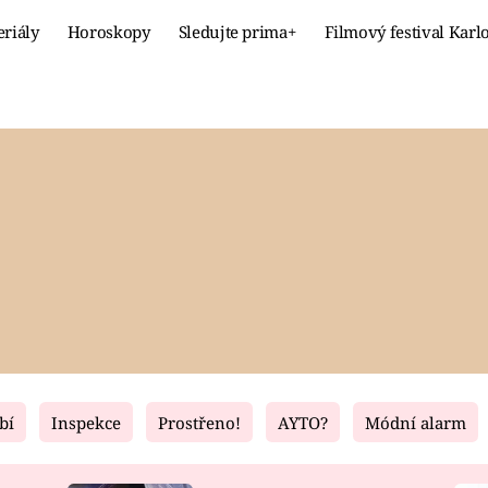
eriály
Horoskopy
Sledujte prima+
Filmový festival Karl
Celebrity
Recept
MÓDA A KRÁSA
HLAVNÍ JÍ
VZTAHY A SEX
SLADKÉ
PRIMA MAMINKA
ZDRAVÉ
bí
Inspekce
Prostřeno!
AYTO?
Módní alarm
Fresh
Living
RECEPTY
BYDLENÍ