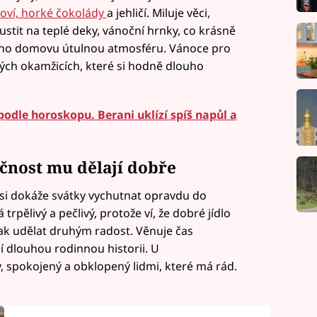
roví, horké čokolády
a jehličí. Miluje věci,
ustit na teplé deky, vánoční hrnky, co krásně
í jeho domovu útulnou atmosféru. Vánoce pro
lých okamžicích, které si hodně dlouho
podle horoskopu. Berani uklízí spíš napůl a
ečnost mu dělají dobře
e si dokáže svátky vychutnat opravdu do
trpělivý a pečlivý, protože ví, že dobré jídlo
jak udělat druhým radost. Věnuje čas
jí dlouhou rodinnou historii. U
ý, spokojený a obklopený lidmi, které má rád.