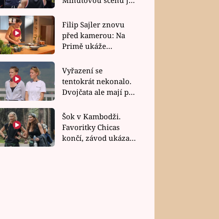
bez dubla
Filip Sajler znovu
před kamerou: Na
Primě ukáže
poctivou kuchyni i
rychlé recepty
Vyřazení se
tentokrát nekonalo.
Dvojčata ale mají po
uzavření třetí etapy
závodu nůž na krku
Šok v Kambodži.
Favoritky Chicas
končí, závod ukázal
svou nejtvrdší tvář