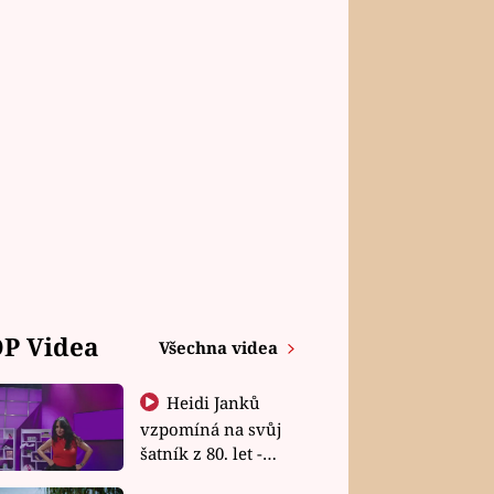
P Videa
Všechna videa
Heidi Janků
vzpomíná na svůj
šatník z 80. let -
Shopaholičky