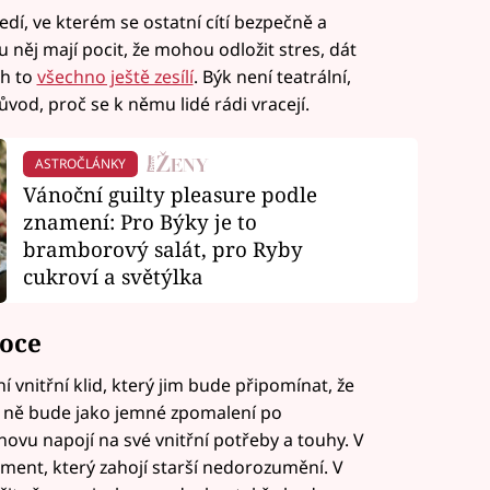
edí, ve kterém se ostatní cítí bezpečně a
u něj mají pocit, že mohou odložit stres, dát
ch to
všechno ještě zesílí
. Býk není teatrální,
důvod, proč se k němu lidé rádi vracejí.
ASTROČLÁNKY
Vánoční guilty pleasure podle
znamení: Pro Býky je to
bramborový salát, pro Ryby
cukroví a světýlka
noce
vnitřní klid, který jim bude připomínat, že
o ně bude jako jemné zpomalení po
novu napojí na své vnitřní potřeby a touhy. V
ment, který zahojí starší nedorozumění. V