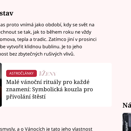
stav
 čas proto vnímá jako období, kdy se svět na
chnout se tak, jak to během roku ne vždy
ova, tepla a tradic. Zatímco jiní v prosinci
be vytvořit klidnou bublinu. Je to jeho
nost bez zbytečných rušivých vlivů.
ASTROČLÁNKY
Malé vánoční rituály pro každé
znamení: Symbolická kouzla pro
přivolání štěstí
Ná
smysly, a o Vánocích je tato jeho vlastnost