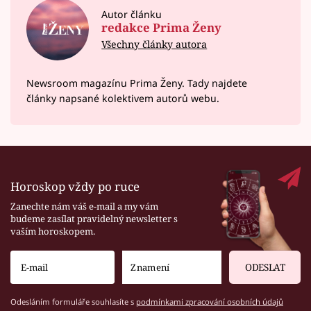
Autor článku
redakce Prima Ženy
Všechny články autora
Newsroom magazínu Prima Ženy. Tady najdete
články napsané kolektivem autorů webu.
Horoskop vždy po ruce
Zanechte nám váš e-mail a my vám
budeme zasílat pravidelný newsletter s
vaším horoskopem.
ODESLAT
Odesláním formuláře souhlasíte s
podmínkami zpracování osobních údajů