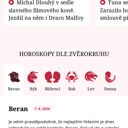
Michal Dlouhý v sedle
Tuna se chtěl vrátit domů.
slavného filmového koně.
Zarazilo ho
Jezdil na něm i Draco Malfoy
smlouvě př
zemřít
HOROSKOPY DLE ZVĚROKRUHU
Beran
Býk
Blíženci
Rak
Lev
Panna
V
Beran
7. 8. 2026
Je velmi pravděpodobné, že nejlepším řešením je dnes
jednoduše se vzdát kontroly, Berani. Pokud jde o srdeční