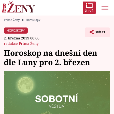
ŽIVĚ
Prima Ženy
■
Horoskopy
Trendy:
Polabí
Inspekce
Prostřeno!
AYTO?
HOROSKOPY
SDÍLET
Módní alarm
Zrádci
Proměny
2. března 2019 00:00
redakce Prima Ženy
Horoskop na dnešní den
dle Luny pro 2. březen
Témata
Celebrity
Vztahy
Seriály