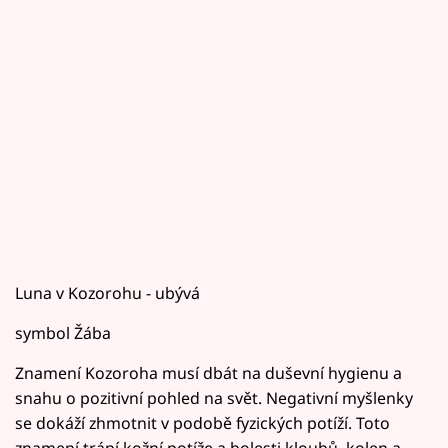
Luna v Kozorohu - ubývá
symbol Žába
Znamení Kozoroha musí dbát na duševní hygienu a
snahu o pozitivní pohled na svět. Negativní myšlenky
se dokáží zhmotnit v podobě fyzických potíží. Toto
znamení trápí kožní potíže a bolesti kloubů, kolen a