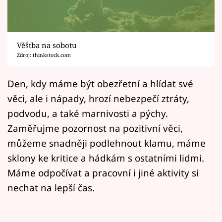
Horoskopy
Sledujte prima+
Věštba na sobotu
Filmový festival Karlovy Vary
Zdroj: thinkstock.com
Pořady
Den, kdy máme být obezřetní a hlídat své
věci, ale i nápady, hrozí nebezpečí ztráty,
Mámy sobě
podvodu, a také marnivosti a pýchy.
Zaměřujme pozornost na pozitivní věci,
Přihlášení
můžeme snadněji podlehnout klamu, máme
sklony ke kritice a hádkám s ostatními lidmi.
Sledujte nás
Máme odpočívat a pracovní i jiné aktivity si
nechat na lepší čas.