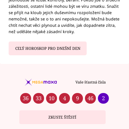
záležitosti, ostatní lidé mohou být ve víru zmatku. Snažit
se přijít na kloub jejich duševnímu rozpoložení bude
nemožné, takže se o to ani nepokoušejte. Možná budete
chtít nechat věci plynout a uvidíte, jak dopadnete zítra,
než uděláte nějaké zásadní kroky.
CELÝ HOROSKOP PRO DNEŠNÍ DEN
Vaše šťastná čísla
36
33
10
4
9
46
2
ZKUSTE ŠTĚSTÍ