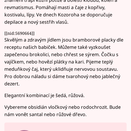
revmatismus. Pomáhají masti a čaje z kopřivy,
kostivalu, lípy. Ve dnech Kozoroha se doporučuje
depilace a nový sestřih vlasů.
[[nid:5690664]]
Skvělým a zdravým jídlem jsou bramborové placky dle
receptu našich babiček. Můžeme také vyzkoušet
zapečenou brokolici, nebo chřest se sýrem. Čočku s
vajíčkem, nebo hovězí plátky na kari. Pijeme teplý
meduňkový čaj, který uklidňuje nervovou soustavu.
Pro dobrou náladu si dáme tvarohový nebo jablečný
dezert.
Elegantní kombinací je šedá, růžová.
Vybereme obsidián vločkový nebo rodochrozit. Bude
nám vonět santal nebo růžové dřevo.