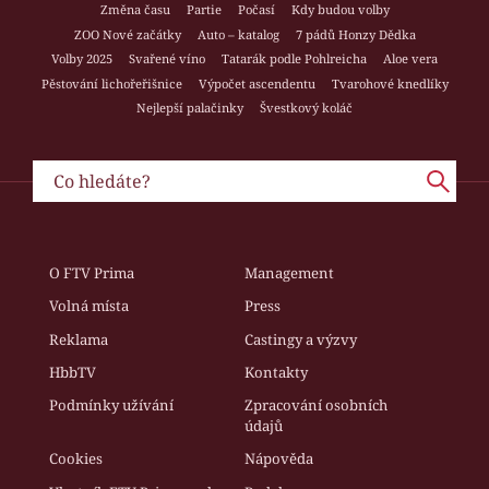
Změna času
Partie
Počasí
Kdy budou volby
ZOO Nové začátky
Auto – katalog
7 pádů Honzy Dědka
Volby 2025
Svařené víno
Tatarák podle Pohlreicha
Aloe vera
Pěstování lichořeřišnice
Výpočet ascendentu
Tvarohové knedlíky
Nejlepší palačinky
Švestkový koláč
O FTV Prima
Management
Volná místa
Press
Reklama
Castingy a výzvy
HbbTV
Kontakty
Podmínky užívání
Zpracování osobních
údajů
Cookies
Nápověda