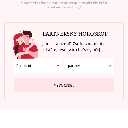
Ministerstvo financí varuje: Účastí na hazardní hře může
vzniknout závislost ⑱
PARTNERSKÝ HOROSKOP
Jste si souzení? Zvolte znamení a
zjistěte, jestli vám hvězdy přejí.
VYPOČÍTAT