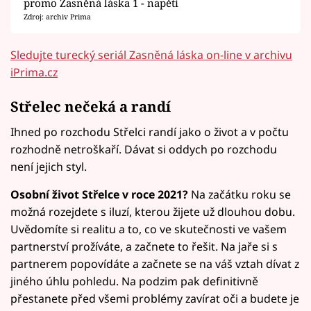
promo Zasněná láska 1 - napětí
Zdroj: archiv Prima
Sledujte turecký seriál Zasněná láska on-line v archivu
iPrima.cz
Střelec nečeká a randí
Ihned po rozchodu Střelci randí jako o život a v počtu
rozhodně netroškaří. Dávat si oddych po rozchodu
není jejich styl.
Osobní život Střelce v roce 2021?
Na začátku roku se
možná rozejdete s iluzí, kterou žijete už dlouhou dobu.
Uvědomíte si realitu a to, co ve skutečnosti ve vašem
partnerství prožíváte, a začnete to řešit. Na jaře si s
partnerem popovídáte a začnete se na váš vztah dívat z
jiného úhlu pohledu. Na podzim pak definitivně
přestanete před všemi problémy zavírat oči a budete je