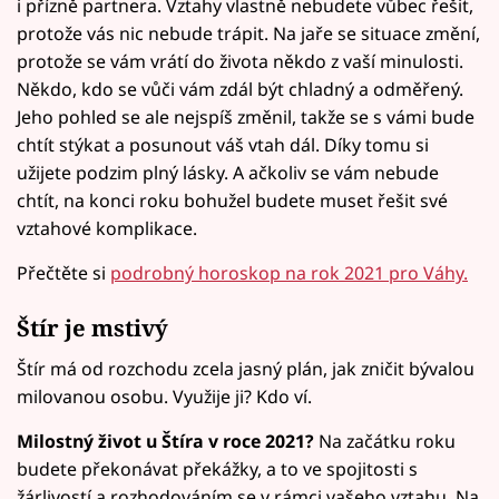
i přízně partnera. Vztahy vlastně nebudete vůbec řešit,
protože vás nic nebude trápit. Na jaře se situace změní,
protože se vám vrátí do života někdo z vaší minulosti.
Někdo, kdo se vůči vám zdál být chladný a odměřený.
Jeho pohled se ale nejspíš změnil, takže se s vámi bude
chtít stýkat a posunout váš vtah dál. Díky tomu si
užijete podzim plný lásky. A ačkoliv se vám nebude
chtít, na konci roku bohužel budete muset řešit své
vztahové komplikace.
Přečtěte si
podrobný horoskop na rok 2021 pro Váhy.
Štír je mstivý
Štír má od rozchodu zcela jasný plán, jak zničit bývalou
milovanou osobu. Využije ji? Kdo ví.
Milostný život u Štíra v roce 2021?
Na začátku roku
budete překonávat překážky, a to ve spojitosti s
žárlivostí a rozhodováním se v rámci vašeho vztahu. Na