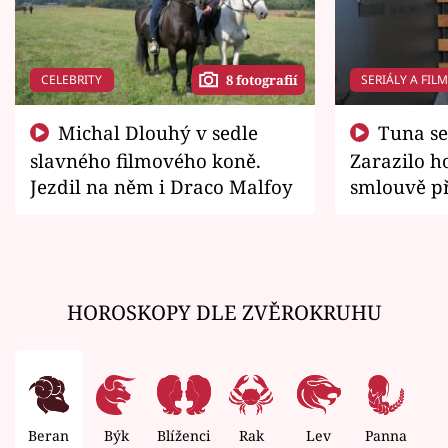
CELEBRITY
SERIÁLY A FIL
8 fotografií
Michal Dlouhý v sedle
Tuna se chtěl vrátit domů.
slavného filmového koně.
Zarazilo ho
Jezdil na něm i Draco Malfoy
smlouvě př
zemřít
HOROSKOPY DLE ZVĚROKRUHU
Beran
Býk
Blíženci
Rak
Lev
Panna
V