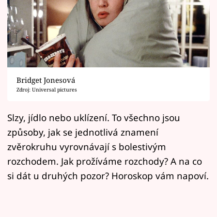
Horoskopy
Sledujte prima+
Filmový festival Karlovy Vary
Pořady
Bridget Jonesová
Zdroj: Universal pictures
Mámy sobě
Slzy, jídlo nebo uklízení. To všechno jsou
Přihlášení
způsoby, jak se jednotlivá znamení
zvěrokruhu vyrovnávají s bolestivým
rozchodem. Jak prožíváme rozchody? A na co
Sledujte nás
si dát u druhých pozor? Horoskop vám napoví.