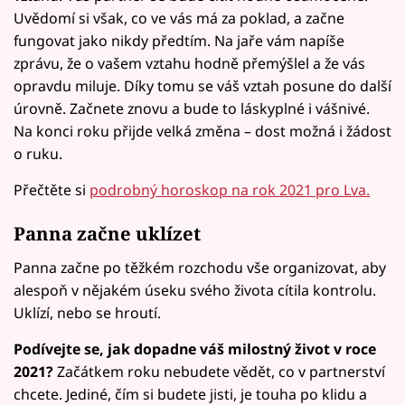
Uvědomí si však, co ve vás má za poklad, a začne
fungovat jako nikdy předtím. Na jaře vám napíše
zprávu, že o vašem vztahu hodně přemýšlel a že vás
opravdu miluje. Díky tomu se váš vztah posune do další
úrovně. Začnete znovu a bude to láskyplné i vášnivé.
Na konci roku přijde velká změna – dost možná i žádost
o ruku.
Přečtěte si
podrobný horoskop na rok 2021 pro Lva.
Panna začne uklízet
Panna začne po těžkém rozchodu vše organizovat, aby
alespoň v nějakém úseku svého života cítila kontrolu.
Uklízí, nebo se hroutí.
Podívejte se, jak dopadne váš milostný život v roce
2021?
Začátkem roku nebudete vědět, co v partnerství
chcete. Jediné, čím si budete jisti, je touha po klidu a