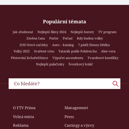
Populární témata
Jak zhubnout
Nejlepší filmy 2024
Nejlepší horory
TV program
Změna času
Partie
Počasí
Kdy budou volby
ZOO Nové začátky
Auto – katalog
7 pádů Honzy Dědka
Volby 2025
Svařené víno
Tatarák podle Pohlreicha
Aloe vera
Pěstování lichořeřišnice
Výpočet ascendentu
Tvarohové knedlíky
Nejlepší palačinky
Švestkový koláč
O FTV Prima
Management
Volná místa
Press
Reklama
Castingy a výzvy