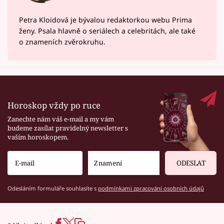
Petra Kloidová je bývalou redaktorkou webu Prima
ženy. Psala hlavně o seriálech a celebritách, ale také
o znameních zvěrokruhu.
Horoskop vždy po ruce
Zanechte nám váš e-mail a my vám
budeme zasílat pravidelný newsletter s
vaším horoskopem.
ODESLAT
Odesláním formuláře souhlasíte s
podmínkami zpracování osobních údajů