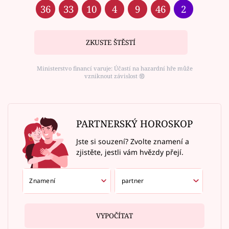
36
33
10
4
9
46
2
ZKUSTE ŠTĚSTÍ
Ministerstvo financí varuje: Účastí na hazardní hře může
vzniknout závislost ⑱
PARTNERSKÝ HOROSKOP
Jste si souzení? Zvolte znamení a
zjistěte, jestli vám hvězdy přejí.
VYPOČÍTAT