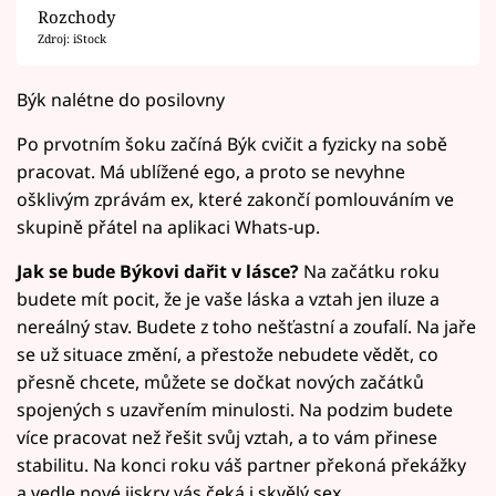
Rozchody
Zdroj: iStock
Býk nalétne do posilovny
Po prvotním šoku začíná Býk cvičit a fyzicky na sobě
pracovat. Má ublížené ego, a proto se nevyhne
ošklivým zprávám ex, které zakončí pomlouváním ve
skupině přátel na aplikaci Whats-up.
Jak se bude Býkovi dařit v lásce?
Na začátku roku
budete mít pocit, že je vaše láska a vztah jen iluze a
nereálný stav. Budete z toho nešťastní a zoufalí. Na jaře
se už situace změní, a přestože nebudete vědět, co
přesně chcete, můžete se dočkat nových začátků
spojených s uzavřením minulosti. Na podzim budete
více pracovat než řešit svůj vztah, a to vám přinese
stabilitu. Na konci roku váš partner překoná překážky
a vedle nové jiskry vás čeká i skvělý sex.