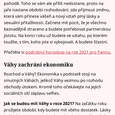
pohodě. Toho se vám ale příliš nedostane, proto na
jaře nastane období rozhodování, zda přijmout změnu,
která vám přinese vášeň a nový vztah plný lásky a
sexuální přitažlivosti. Začnete mít pocit, že je všechno
beznadějně ztraceno a budete potřebovat partnerskou
jistotu. Na konci roku už budete ve vztahu, po kterém
toužíte, s tím, koho jste si vybojovali. A budete šťastní.
Přečtěte si
podrobný horoskop na rok 2021 pro Pannu.
Váhy zachrání ekonomiku
Rozchod a Váhy? Ekonomika v podstatě stojí na
smutných Váhách, jelikož Váhy vezmou po rozhodu
obchody útokem. Kromě toho očekávejte na jejich
sociálních sítí záplavu selfies.
Jak se budou mít Váhy v roce 2021?
Na začátku roku
prožijete období, kdy budete mít všeho dostatek. Lásky