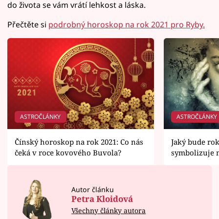
do života se vám vrátí lehkost a láska.
Přečtěte si
podrobný horoskop na rok 2021 pro Ryby.
ASTROČLÁNKY
ASTROČLÁNKY
Čínský horoskop na rok 2021: Co nás
Jaký bude rok
čeká v roce kovového Buvola?
symbolizuje 
Autor článku
Petra Kloidová
Všechny články autora