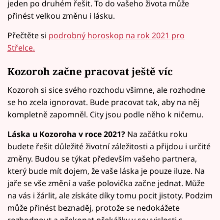
jeden po druhém řešit. To do vašeho života může
přinést velkou změnu i lásku.
Přečtěte si
podrobný horoskop na rok 2021 pro
Střelce.
Kozoroh začne pracovat ještě víc
Kozoroh si sice svého rozchodu všimne, ale rozhodne
se ho zcela ignorovat. Bude pracovat tak, aby na něj
kompletně zapomněl. City jsou podle něho k ničemu.
Láska u Kozoroha v roce 2021?
Na začátku roku
budete řešit důležité životní záležitosti a přijdou i určité
změny. Budou se týkat především vašeho partnera,
který bude mít dojem, že vaše láska je pouze iluze. Na
jaře se vše změní a vaše polovička začne jednat. Může
na vás i žárlit, ale získáte díky tomu pocit jistoty. Podzim
může přinést beznaděj, protože se nedokážete
rozhodnout a překonat překážky v souvislosti s