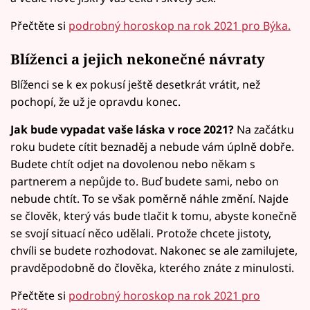
Přečtěte si
podrobný horoskop na rok 2021 pro Býka.
Blíženci a jejich nekonečné návraty
Blíženci se k ex pokusí ještě desetkrát vrátit, než
pochopí, že už je opravdu konec.
Jak bude vypadat vaše láska v roce 2021?
Na začátku
roku budete cítit beznaděj a nebude vám úplně dobře.
Budete chtít odjet na dovolenou nebo někam s
partnerem a nepůjde to. Buď budete sami, nebo on
nebude chtít. To se však poměrně náhle změní. Najde
se člověk, který vás bude tlačit k tomu, abyste konečně
se svojí situací něco udělali. Protože chcete jistoty,
chvíli se budete rozhodovat. Nakonec se ale zamilujete,
pravděpodobně do člověka, kterého znáte z minulosti.
Přečtěte si
podrobný horoskop na rok 2021 pro