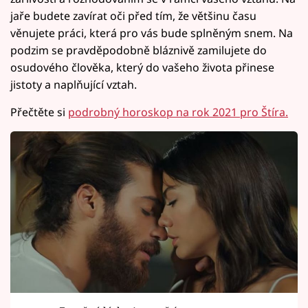
jaře budete zavírat oči před tím, že většinu času
věnujete práci, která pro vás bude splněným snem. Na
podzim se pravděpodobně bláznivě zamilujete do
osudového člověka, který do vašeho života přinese
jistoty a naplňující vztah.
Přečtěte si
podrobný horoskop na rok 2021 pro Štíra.