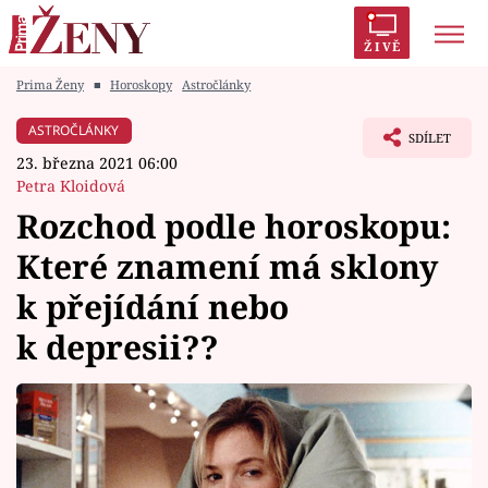
ŽIVĚ
Prima Ženy
■
Horoskopy
Astročlánky
Trendy:
Polabí
Inspekce
Prostřeno!
AYTO?
ASTROČLÁNKY
SDÍLET
Módní alarm
Zrádci
Proměny
23. března 2021 06:00
Petra Kloidová
Rozchod podle horoskopu:
Které znamení má sklony
Témata
k přejídání nebo
Celebrity
k depresii??
Vztahy
Seriály