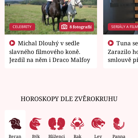
CELEBRITY
SERIÁLY A FIL
8 fotografií
Michal Dlouhý v sedle
Tuna se chtěl vrátit domů.
slavného filmového koně.
Zarazilo ho
Jezdil na něm i Draco Malfoy
smlouvě př
zemřít
HOROSKOPY DLE ZVĚROKRUHU
Beran
Býk
Blíženci
Rak
Lev
Panna
V