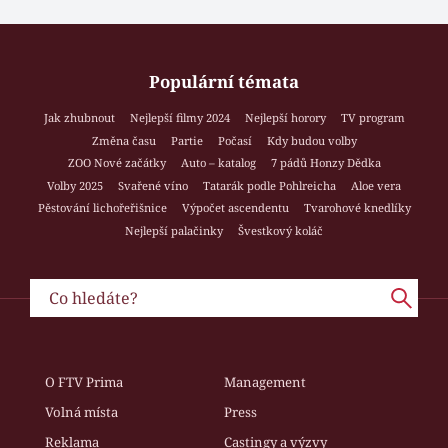
Populární témata
Jak zhubnout
Nejlepší filmy 2024
Nejlepší horory
TV program
Změna času
Partie
Počasí
Kdy budou volby
ZOO Nové začátky
Auto – katalog
7 pádů Honzy Dědka
Volby 2025
Svařené víno
Tatarák podle Pohlreicha
Aloe vera
Pěstování lichořeřišnice
Výpočet ascendentu
Tvarohové knedlíky
Nejlepší palačinky
Švestkový koláč
O FTV Prima
Management
Volná místa
Press
Reklama
Castingy a výzvy