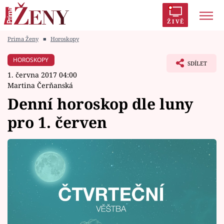
ŽIVĚ
Prima Ženy
■
Horoskopy
Trendy:
Polabí
Inspekce
Prostřeno!
AYTO?
HOROSKOPY
SDÍLET
Módní alarm
Zrádci
Proměny
1. června 2017 04:00
Martina Čerňanská
Denní horoskop dle luny
pro 1. červen
Témata
Celebrity
Vztahy
Seriály