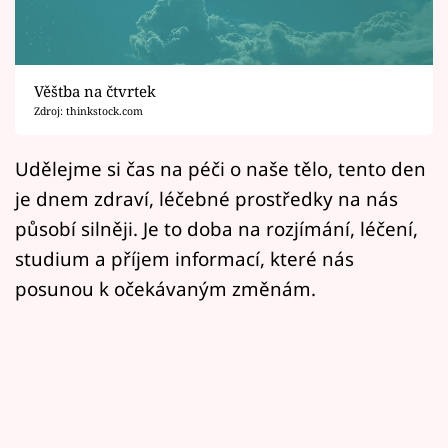
Horoskopy
Sledujte prima+
Věštba na čtvrtek
Filmový festival Karlovy Vary
Zdroj: thinkstock.com
Pořady
Udělejme si čas na péči o naše tělo, tento den
je dnem zdraví, léčebné prostředky na nás
Mámy sobě
působí silněji. Je to doba na rozjímání, léčení,
studium a příjem informací, které nás
Přihlášení
posunou k očekávaným změnám.
Sledujte nás