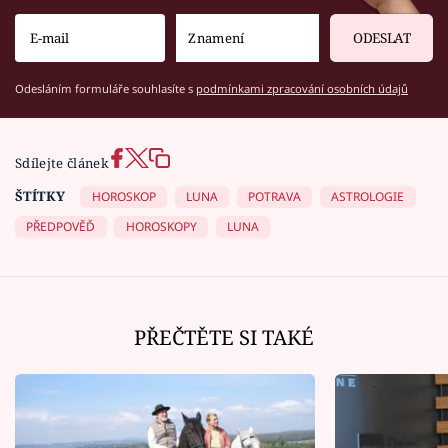
ODESLAT
Odesláním formuláře souhlasíte s
podmínkami zpracování osobních údajů
Sdílejte článek
ŠTÍTKY
HOROSKOP
LUNA
POTRAVA
ASTROLOGIE
PŘEDPOVĚĎ
HOROSKOPY
LUNA
PŘEČTĚTE SI TAKÉ