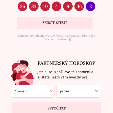
36
33
10
4
9
46
2
ZKUSTE ŠTĚSTÍ
Ministerstvo financí varuje: Účastí na hazardní hře může
vzniknout závislost ⑱
PARTNERSKÝ HOROSKOP
Jste si souzení? Zvolte znamení a
zjistěte, jestli vám hvězdy přejí.
VYPOČÍTAT