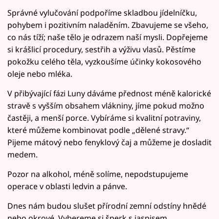
Správné vylučování podpoříme skladbou jídelníčku,
pohybem i pozitivním naladěním. Zbavujeme se všeho,
co nás tíží; naše tělo je odrazem naší mysli. Dopřejeme
si krášlicí procedury, sestřih a výživu vlasů. Pěstíme
pokožku celého těla, vyzkoušíme účinky kokosového
oleje nebo mléka.
V přibývající fázi Luny dáváme přednost méně kalorické
stravě s vyšším obsahem vlákniny, jíme pokud možno
častěji, a menší porce. Vybíráme si kvalitní potraviny,
které můžeme kombinovat podle „dělené stravy.“
Pijeme mátový nebo fenyklový čaj a můžeme je dosladit
medem.
Pozor na alkohol, méně solíme, nepodstupujeme
operace v oblasti ledvin a pánve.
Dnes nám budou slušet přírodní zemní odstíny hnědé
nebo okrové. Vybereme si šperk s jaspisem