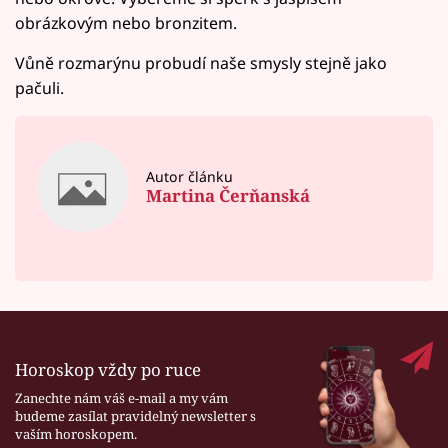
obrázkovým nebo bronzitem.
Vůně rozmarýnu probudí naše smysly stejně jako
pačuli.
Autor článku
Martina Čerňanská
Horoskop vždy po ruce
Zanechte nám váš e-mail a my vám
budeme zasílat pravidelný newsletter s
vaším horoskopem.