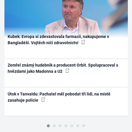
Kubek: Evropa si zdevastovala farmacii, nakupujeme v
Bangladéši. Vojtěch ničí zdravotnictví
Zemřel známý hudebník a producent Orbit. Spolupracoval s
hvězdami jako Madonna a U2
Útok v Tanvaldu: Pachatel měl pobodat tři lidi, na místě
zasahuje policie