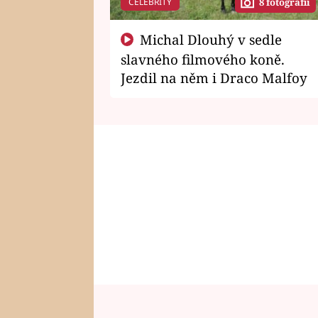
CELEBRITY
8 fotografií
Michal Dlouhý v sedle
slavného filmového koně.
Jezdil na něm i Draco Malfoy