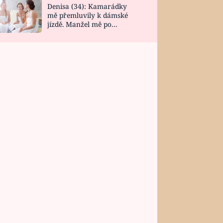
Denisa (34): Kamarádky
mě přemluvily k dámské
jízdě. Manžel mě po
návratu zaskočil