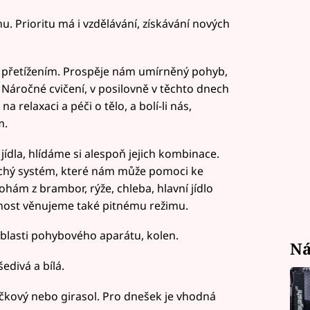
 Prioritu má i vzdělávání, získávání nových
d přetížením. Prospěje nám umírněný pohyb,
 Náročné cvičení, v posilovně v těchto dnech
 relaxaci a péči o tělo, a bolí-li nás,
m.
jídla, hlídáme si alespoň jejich kombinace.
duchý systém, které nám může pomoci ke
hám z brambor, rýže, chleba, hlavní jídlo
nost věnujeme také pitnému režimu.
blasti pohybového aparátu, kolen.
Ná
edivá a bílá.
kový nebo girasol. Pro dnešek je vhodná