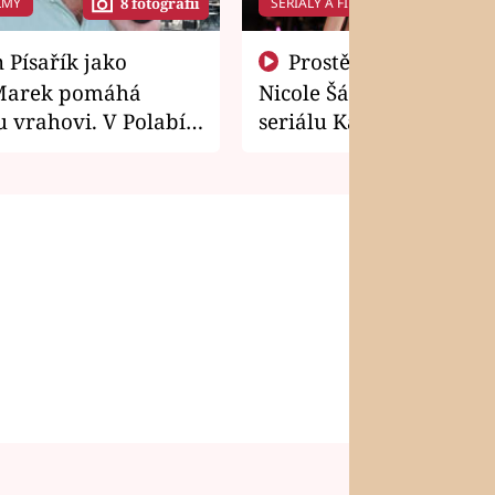
LMY
SERIÁLY A FILMY
8 fotografií
14 f
Prostě si o to řekla! Takhle
Marek pomáhá
Nicole Šáchová získala r
 vrahovi. V Polabí
seriálu Kamarádi
osti