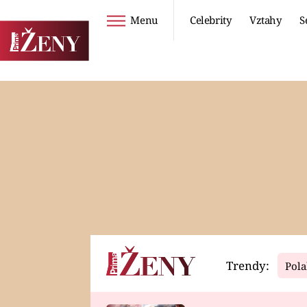
Menu
Celebrity
Vztahy
S
Seriály
Životní styl
ZOO
DIETY A HUBNUTÍ
PROSTŘENO!
CESTOVÁNÍ A
DOVOLENÁ
DUCH
ZDRAVÍ
Trendy:
Pola
Horoskopy
Video
ASTROČLÁNKY
SERIÁLY