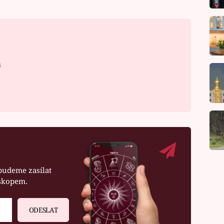
á
budeme zasílat
oskopem.
ODESLAT