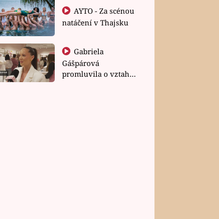
AYTO - Za scénou
natáčení v Thajsku
Gabriela
Gášpárová
promluvila o vztahu
a zakládání rodiny