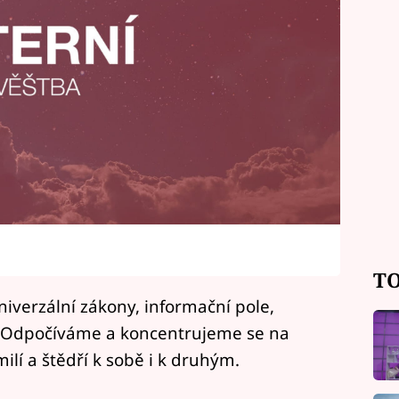
TO
iverzální zákony, informační pole,
i. Odpočíváme a koncentrujeme se na
milí a štědří k sobě i k druhým.