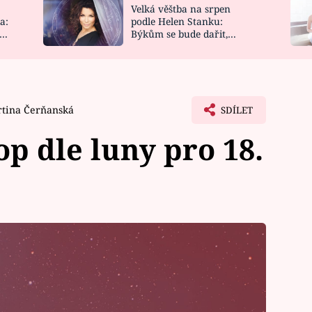
Velká věštba na srpen
NOVINKY
ZAHRADA
a:
podle Helen Stanku:
y
Býkům se bude dařit,
VIDEORECEPTY
DESIGN
Vodnáře čeká jízda
tina Čerňanská
SDÍLET
p dle luny pro 18.