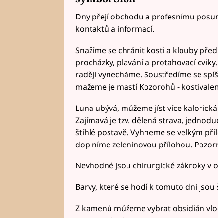
Dny přejí obchodu a profesnímu posunu.
kontaktů a informací.
Snažíme se chránit kosti a klouby pře
procházky, plavání a protahovací cviky.
raději vynecháme. Soustředíme se spíš na
mažeme je mastí Kozorohů - kostivale
Luna ubývá, můžeme jíst více kalorická 
Zajímavá je tzv. dělená strava, jedno
štíhlé postavě. Vyhneme se velkým přílo
doplníme zeleninovou přílohou. Pozor
Nevhodné jsou chirurgické zákroky v o
Barvy, které se hodí k tomuto dni jsou š
Z kamenů můžeme vybrat obsidián vloč