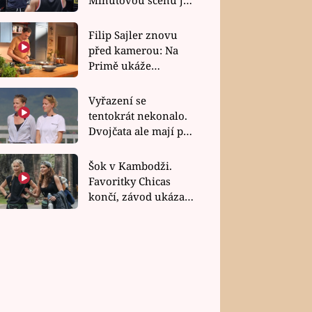
bez dubla
Filip Sajler znovu
před kamerou: Na
Primě ukáže
poctivou kuchyni i
rychlé recepty
Vyřazení se
tentokrát nekonalo.
Dvojčata ale mají po
uzavření třetí etapy
závodu nůž na krku
Šok v Kambodži.
Favoritky Chicas
končí, závod ukázal
svou nejtvrdší tvář