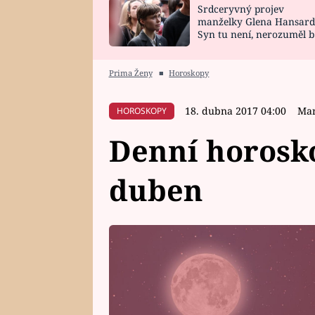
Srdceryvný projev
SNÁŘ
CELEBRITY
manželky Glena Hansard
Syn tu není, nerozuměl b
HOROSKOP NA
VAŘENÍ
tomu, vysvětlila
ROK 2023
Prima Ženy
■
Horoskopy
18. dubna 2017 04:00
Mar
HOROSKOPY
Denní horosko
duben