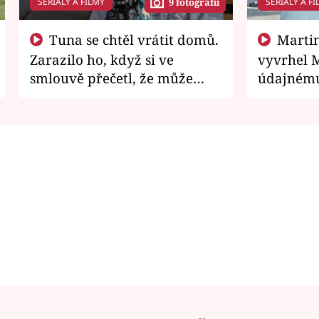
SERIÁLY A FILMY
SERIÁLY A FI
9 fotografií
Tuna se chtěl vrátit domů.
Martin Písařík jako
Zarazilo ho, když si ve
vyvrhel 
smlouvě přečetl, že může
údajnému
zemřít
je v nemil