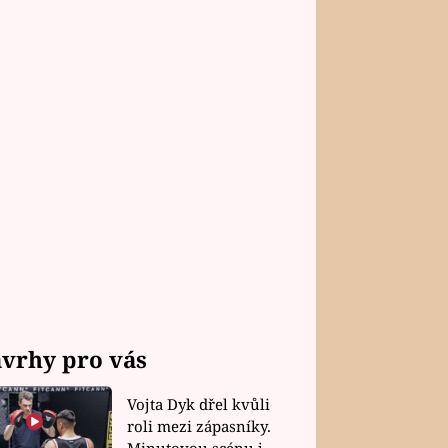
vrhy pro vás
Vojta Dyk dřel kvůli
roli mezi zápasníky.
Minutovou scénu jel