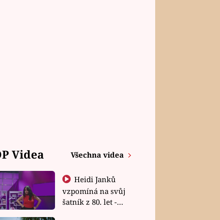
P Videa
Všechna videa
Heidi Janků
vzpomíná na svůj
šatník z 80. let -
Shopaholičky