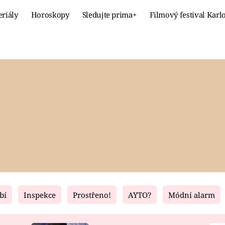
eriály
Horoskopy
Sledujte prima+
Filmový festival Karl
Celebrity
Recept
MÓDA A KRÁSA
HLAVNÍ JÍ
VZTAHY A SEX
SLADKÉ
PRIMA MAMINKA
ZDRAVÉ
bí
Inspekce
Prostřeno!
AYTO?
Módní alarm
Fresh
Living
RECEPTY
BYDLENÍ