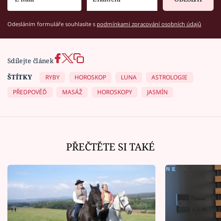
Odesláním formuláře souhlasíte s
podmínkami zpracování osobních údajů
Sdílejte článek
ŠTÍTKY
RYBY
HOROSKOP
LUNA
ASTROLOGIE
PŘEDPOVĚĎ
MASÁŽ
HOROSKOPY
JASMÍN
PŘEČTĚTE SI TAKÉ