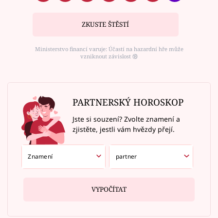
ZKUSTE ŠTĚSTÍ
Ministerstvo financí varuje: Účastí na hazardní hře může
vzniknout závislost ⑱
PARTNERSKÝ HOROSKOP
Jste si souzení? Zvolte znamení a
zjistěte, jestli vám hvězdy přejí.
VYPOČÍTAT