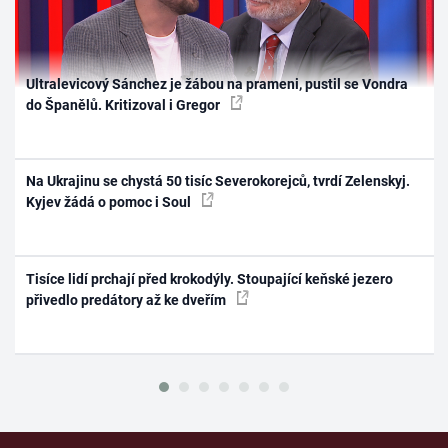
Ultralevicový Sánchez je žábou na prameni, pustil se Vondra
do Španělů. Kritizoval i Gregor
Na Ukrajinu se chystá 50 tisíc Severokorejců, tvrdí Zelenskyj.
Kyjev žádá o pomoc i Soul
Tisíce lidí prchají před krokodýly. Stoupající keňské jezero
přivedlo predátory až ke dveřím