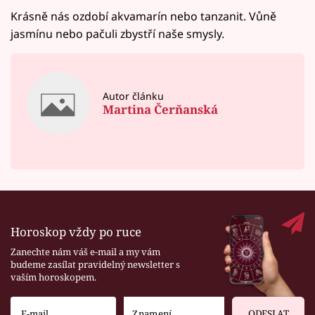
Krásně nás ozdobí akvamarín nebo tanzanit. Vůně
jasmínu nebo pačuli zbystří naše smysly.
Autor článku
Martina Čerňanská
Horoskop vždy po ruce
Zanechte nám váš e-mail a my vám
budeme zasílat pravidelný newsletter s
vaším horoskopem.
ODESLAT