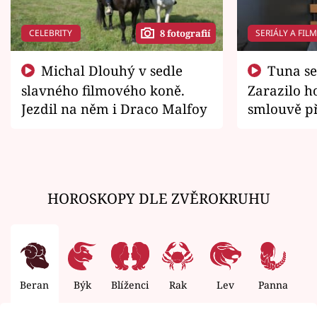
CELEBRITY
SERIÁLY A FIL
8 fotografií
Michal Dlouhý v sedle
Tuna se chtěl vrátit domů.
slavného filmového koně.
Zarazilo ho
Jezdil na něm i Draco Malfoy
smlouvě př
zemřít
HOROSKOPY DLE ZVĚROKRUHU
Beran
Býk
Blíženci
Rak
Lev
Panna
V