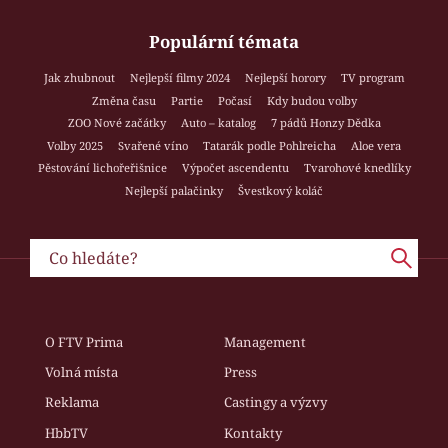
Populární témata
Jak zhubnout
Nejlepší filmy 2024
Nejlepší horory
TV program
Změna času
Partie
Počasí
Kdy budou volby
ZOO Nové začátky
Auto – katalog
7 pádů Honzy Dědka
Volby 2025
Svařené víno
Tatarák podle Pohlreicha
Aloe vera
Pěstování lichořeřišnice
Výpočet ascendentu
Tvarohové knedlíky
Nejlepší palačinky
Švestkový koláč
O FTV Prima
Management
Volná místa
Press
Reklama
Castingy a výzvy
HbbTV
Kontakty