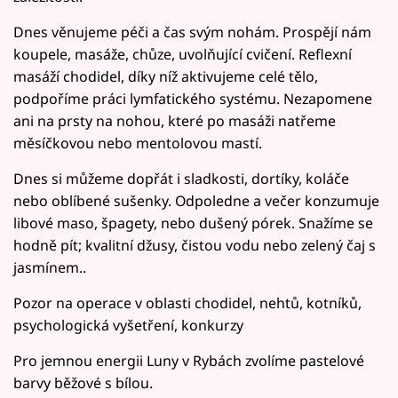
Dnes věnujeme péči a čas svým nohám. Prospějí nám
koupele, masáže, chůze, uvolňující cvičení. Reflexní
masáží chodidel, díky níž aktivujeme celé tělo,
podpoříme práci lymfatického systému. Nezapomene
ani na prsty na nohou, které po masáži natřeme
měsíčkovou nebo mentolovou mastí.
Dnes si můžeme dopřát i sladkosti, dortíky, koláče
nebo oblíbené sušenky. Odpoledne a večer konzumuje
libové maso, špagety, nebo dušený pórek. Snažíme se
hodně pít; kvalitní džusy, čistou vodu nebo zelený čaj s
jasmínem..
Pozor na operace v oblasti chodidel, nehtů, kotníků,
psychologická vyšetření, konkurzy
Pro jemnou energii Luny v Rybách zvolíme pastelové
barvy běžové s bílou.