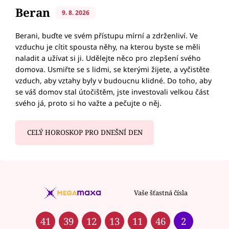
Beran
9. 8. 2026
Berani, buďte ve svém přístupu mírní a zdrženliví. Ve
vzduchu je cítit spousta něhy, na kterou byste se měli
naladit a užívat si ji. Udělejte něco pro zlepšení svého
domova. Usmiřte se s lidmi, se kterými žijete, a vyčistěte
vzduch, aby vztahy byly v budoucnu klidné. Do toho, aby
se váš domov stal útočištěm, jste investovali velkou část
svého já, proto si ho važte a pečujte o něj.
CELÝ HOROSKOP PRO DNEŠNÍ DEN
Vaše šťastná čísla
41
39
12
13
11
46
2