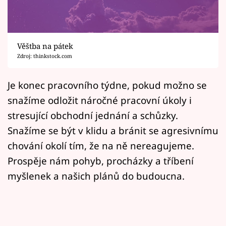
Horoskopy
Sledujte prima+
Věštba na pátek
Filmový festival Karlovy Vary
Zdroj: thinkstock.com
Pořady
Je konec pracovního týdne, pokud možno se
snažíme odložit náročné pracovní úkoly i
Mámy sobě
stresující obchodní jednání a schůzky.
Snažíme se být v klidu a bránit se agresivnímu
Přihlášení
chování okolí tím, že na ně nereagujeme.
Prospěje nám pohyb, procházky a tříbení
Sledujte nás
myšlenek a našich plánů do budoucna.