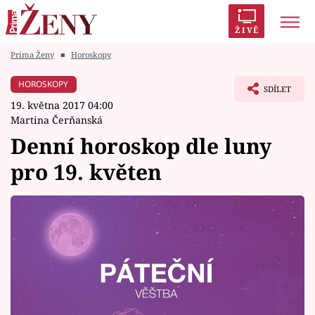
ŽIVĚ
Prima Ženy
■
Horoskopy
Trendy:
Polabí
Inspekce
Prostřeno!
AYTO?
HOROSKOPY
SDÍLET
Módní alarm
Zrádci
Proměny
19. května 2017 04:00
Martina Čerňanská
Denní horoskop dle luny
pro 19. květen
Témata
Celebrity
Vztahy
Seriály