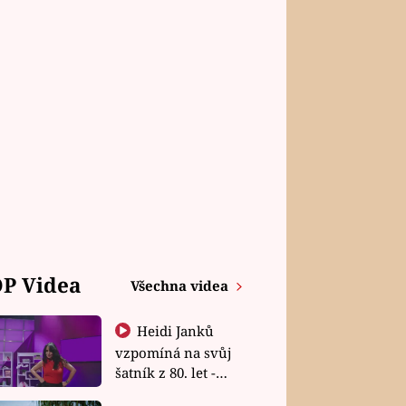
P Videa
Všechna videa
Heidi Janků
vzpomíná na svůj
šatník z 80. let -
Shopaholičky