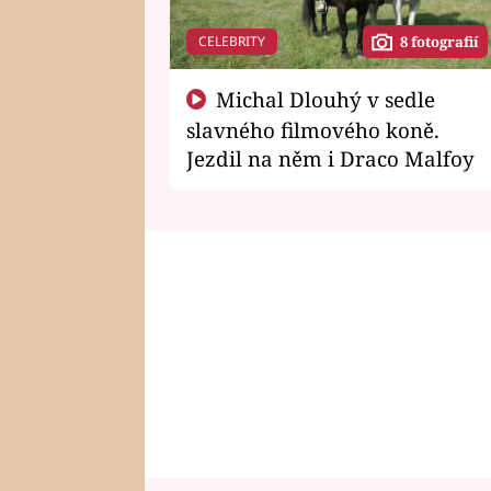
CELEBRITY
8 fotografií
Michal Dlouhý v sedle
slavného filmového koně.
Jezdil na něm i Draco Malfoy