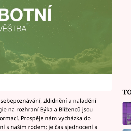
TO
 sebepoznávání, zklidnění a naladění
gie na rozhraní Býka a Blíženců jsou
nformací. Prospěje nám vycházka do
ení s naším rodem; je čas sjednocení a