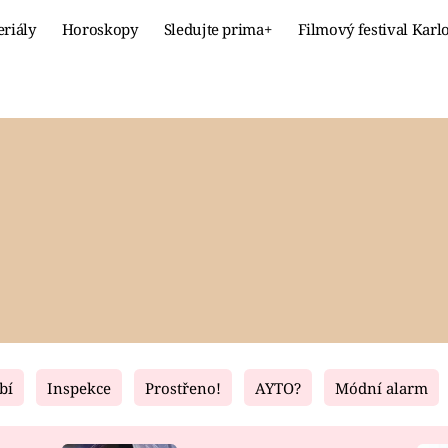
eriály
Horoskopy
Sledujte prima+
Filmový festival Karl
Celebrity
Recept
MÓDA A KRÁSA
HLAVNÍ JÍ
VZTAHY A SEX
SLADKÉ
PRIMA MAMINKA
ZDRAVÉ
bí
Inspekce
Prostřeno!
AYTO?
Módní alarm
Fresh
Living
RECEPTY
BYDLENÍ