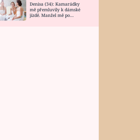
Denisa (34): Kamarádky
mě přemluvily k dámské
jízdě. Manžel mě po
návratu zaskočil