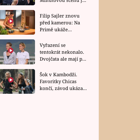
bez dubla
Filip Sajler znovu
před kamerou: Na
Primě ukáže
poctivou kuchyni i
rychlé recepty
Vyřazení se
tentokrát nekonalo.
Dvojčata ale mají po
uzavření třetí etapy
závodu nůž na krku
Šok v Kambodži.
Favoritky Chicas
končí, závod ukázal
svou nejtvrdší tvář