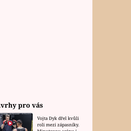
vrhy pro vás
Vojta Dyk dřel kvůli
roli mezi zápasníky.
Minutovou scénu jel