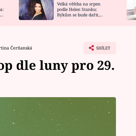
Velká věštba na srpen
NOVINKY
ZAHRADA
a:
podle Helen Stanku:
y
Býkům se bude dařit,
VIDEORECEPTY
DESIGN
Vodnáře čeká jízda
tina Čerňanská
SDÍLET
p dle luny pro 29.