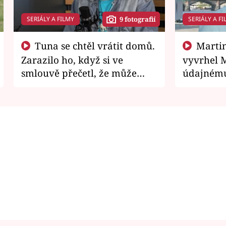
SERIÁLY A FILMY
SERIÁLY A FI
9 fotografií
Tuna se chtěl vrátit domů.
Martin Písařík jako
Zarazilo ho, když si ve
vyvrhel 
smlouvě přečetl, že může
údajnému
zemřít
je v nemil