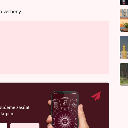
o verbeny.
á
budeme zasílat
oskopem.