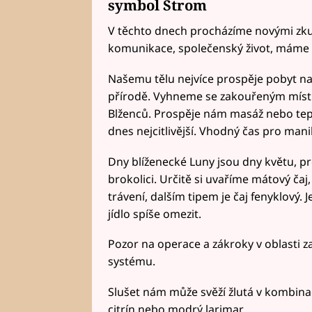
symbol Strom
V těchto dnech procházíme novými zkuš
komunikace, společenský život, máme z
Našemu tělu nejvíce prospěje pobyt na
přírodě. Vyhneme se zakouřeným místno
Blženců. Prospěje nám masáž nebo tep
dnes nejcitlivější. Vhodný čas pro man
Dny blíženecké Luny jsou dny květu, 
brokolici. Určitě si uvaříme mátový čaj
trávení, dalším tipem je čaj fenyklový. J
jídlo spíše omezit.
Pozor na operace a zákroky v oblasti zad
systému.
Slušet nám může svěží žlutá v kombin
citrín nebo modrý larimar.