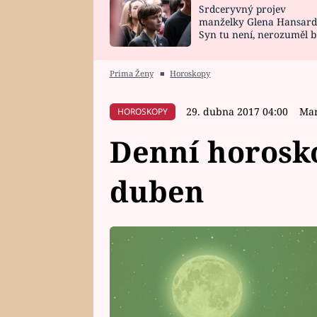
Srdceryvný projev
SNÁŘ
CELEBRITY
manželky Glena Hansard
Syn tu není, nerozuměl b
HOROSKOP NA
VAŘENÍ
tomu, vysvětlila
ROK 2023
Prima Ženy
■
Horoskopy
29. dubna 2017 04:00
Mar
HOROSKOPY
Denní horosko
duben