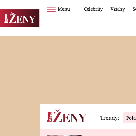
Menu
Celebrity
Vztahy
S
Seriály
Životní styl
ZOO
DIETY A HUBNUTÍ
PROSTŘENO!
CESTOVÁNÍ A
DOVOLENÁ
DUCH
ZDRAVÍ
Trendy:
Pola
Horoskopy
Video
ASTROČLÁNKY
SERIÁLY