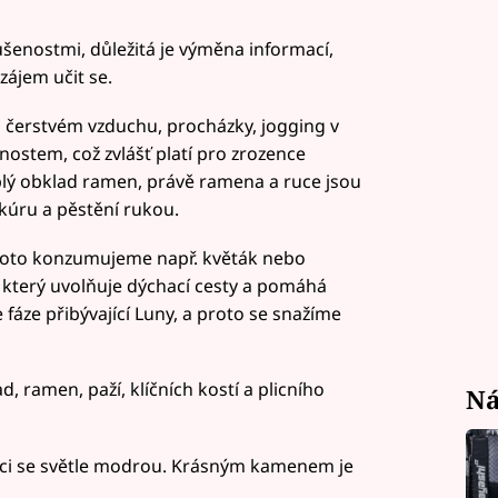
enostmi, důležitá je výměna informací,
ájem učit se.
 čerstvém vzduchu, procházky, jogging v
stem, což zvlášť platí pro zrozence
lý obklad ramen, právě ramena a ruce jsou
ikúru a pěstění rukou.
proto konzumujeme např. květák nebo
, který uvolňuje dýchací cesty a pomáhá
e fáze přibývající Luny, a proto se snažíme
, ramen, paží, klíčních kostí a plicního
Ná
aci se světle modrou. Krásným kamenem je