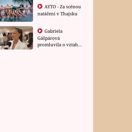
AYTO - Za scénou
natáčení v Thajsku
Gabriela
Gášpárová
promluvila o vztahu
a zakládání rodiny