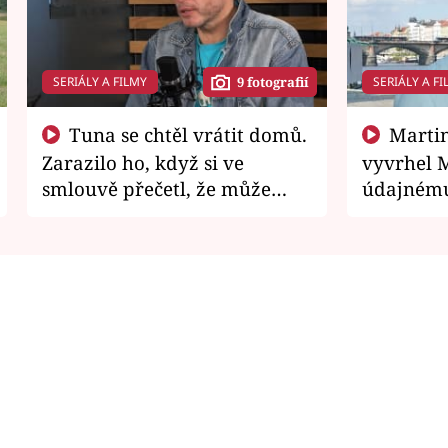
SERIÁLY A FILMY
SERIÁLY A FI
9 fotografií
Tuna se chtěl vrátit domů.
Martin Písařík jako
Zarazilo ho, když si ve
vyvrhel 
smlouvě přečetl, že může
údajnému
zemřít
je v nemil