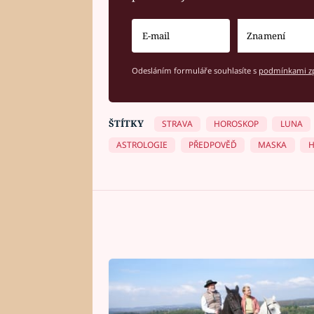
Odesláním formuláře souhlasíte s
podmínkami zp
ŠTÍTKY
STRAVA
HOROSKOP
LUNA
ASTROLOGIE
PŘEDPOVĚĎ
MASKA
H