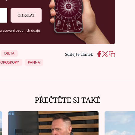
ODESLAT
racování osobních údajů
DIETA
Sdílejte článek
OROSKOPY
PANNA
PŘEČTĚTE SI TAKÉ