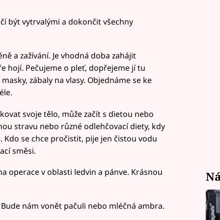
čí být vytrvalými a dokončit všechny
ě a zažívání. Je vhodná doba zahájit
e hojí. Pečujeme o pleť, dopřejeme jí tu
ící masky, zábaly na vlasy. Objednáme se ke
éle.
kovat svoje tělo, může začít s dietou nebo
nou stravu nebo různé odlehčovací diety, kdy
do se chce pročistit, pije jen čistou vodu
ací směsi.
a operace v oblasti ledvin a pánve. Krásnou
Ná
. Bude nám vonět pačuli nebo mléčná ambra.