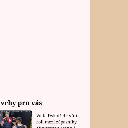
vrhy pro vás
Vojta Dyk dřel kvůli
roli mezi zápasníky.
Minutovou scénu jel