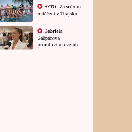
AYTO - Za scénou
natáčení v Thajsku
Gabriela
Gášpárová
promluvila o vztahu
a zakládání rodiny