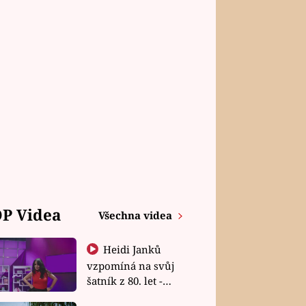
P Videa
Všechna videa
Heidi Janků
vzpomíná na svůj
šatník z 80. let -
Shopaholičky