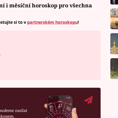
ní i měsíční horoskop
pro všechna
stujte si to v
partnerském horoskopu
!
á
budeme zasílat
oskopem.