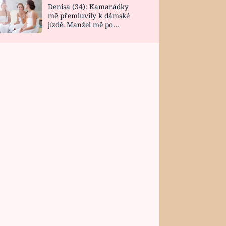
Denisa (34): Kamarádky
mě přemluvily k dámské
jízdě. Manžel mě po
návratu zaskočil