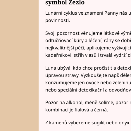
symbol Žezlo
Lunární cyklus ve znamení Panny nás u
povinnosti.
Svoji pozornost věnujeme látkové výměn
odtučňovací kúry a léčení, rány se dobř
nejkvalitnější péči, aplikujeme vyživuj
kadeřníkovi, střih vlasů i trvalá vydrží d
Luna ubývá, kdo chce pročistit a detoxi
úpravou stravy. Vyzkoušejte např. děle
konzumujeme jen ovoce nebo zeleninu. K
nebo speciální detoxikační a odvodňov
Pozor na alkohol, méně solíme, pozor n
kombinací je fialová a černá.
Z kamenů vybereme sugilit nebo onyx