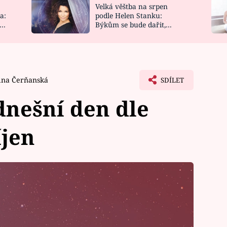
Velká věštba na srpen
NOVINKY
ZAHRADA
a:
podle Helen Stanku:
y
Býkům se bude dařit,
VIDEORECEPTY
DESIGN
Vodnáře čeká jízda
ina Čerňanská
SDÍLET
nešní den dle
íjen