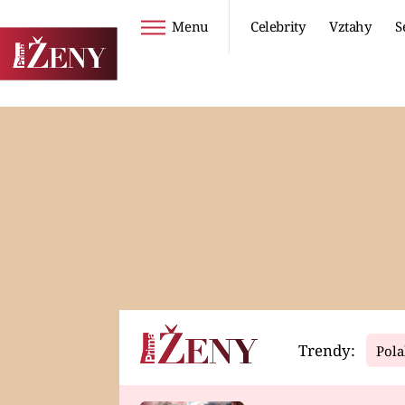
Menu
Celebrity
Vztahy
S
Seriály
Životní styl
ZOO
DIETY A HUBNUTÍ
PROSTŘENO!
CESTOVÁNÍ A
DOVOLENÁ
DUCH
ZDRAVÍ
Trendy:
Pola
Horoskopy
Video
ASTROČLÁNKY
SERIÁLY