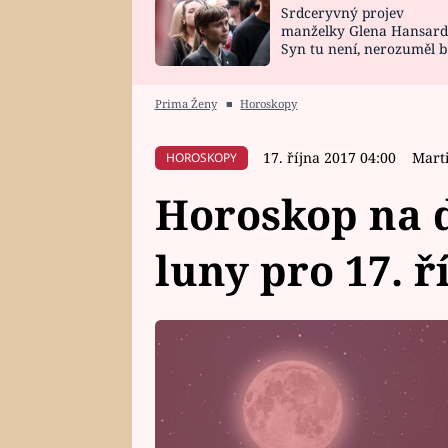
Srdceryvný projev
SNÁŘ
CELEBRITY
manželky Glena Hansard
Syn tu není, nerozuměl b
HOROSKOP NA
VAŘENÍ
tomu, vysvětlila
ROK 2023
Prima Ženy
■
Horoskopy
17. října 2017 04:00
Mart
HOROSKOPY
Horoskop na d
luny pro 17. ř