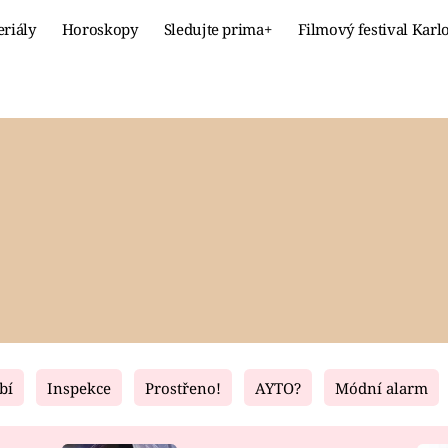
eriály
Horoskopy
Sledujte prima+
Filmový festival Karl
Celebrity
Recept
MÓDA A KRÁSA
HLAVNÍ JÍ
VZTAHY A SEX
SLADKÉ
PRIMA MAMINKA
ZDRAVÉ
bí
Inspekce
Prostřeno!
AYTO?
Módní alarm
Fresh
Living
RECEPTY
BYDLENÍ