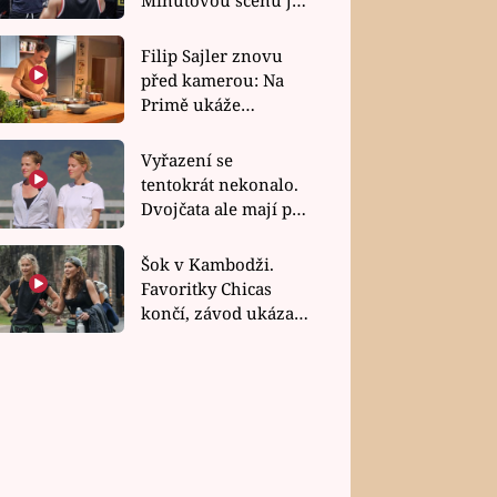
bez dubla
Filip Sajler znovu
před kamerou: Na
Primě ukáže
poctivou kuchyni i
rychlé recepty
Vyřazení se
tentokrát nekonalo.
Dvojčata ale mají po
uzavření třetí etapy
závodu nůž na krku
Šok v Kambodži.
Favoritky Chicas
končí, závod ukázal
svou nejtvrdší tvář