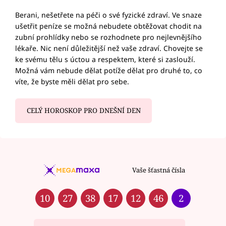
Berani, nešetřete na péči o své fyzické zdraví. Ve snaze
ušetřit peníze se možná nebudete obtěžovat chodit na
zubní prohlídky nebo se rozhodnete pro nejlevnějšího
lékaře. Nic není důležitější než vaše zdraví. Chovejte se
ke svému tělu s úctou a respektem, které si zaslouží.
Možná vám nebude dělat potíže dělat pro druhé to, co
víte, že byste měli dělat pro sebe.
CELÝ HOROSKOP PRO DNEŠNÍ DEN
Vaše šťastná čísla
10
27
38
17
12
46
2