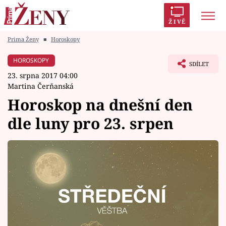
ŽIVĚ
Prima Ženy
■
Horoskopy
Trendy:
Polabí
Inspekce
Prostřeno!
AYTO?
HOROSKOPY
SDÍLET
Módní alarm
Zrádci
Proměny
23. srpna 2017 04:00
Martina Čerňanská
Horoskop na dnešní den
dle luny pro 23. srpen
Témata
Celebrity
Vztahy
Seriály