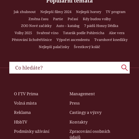
Populární témata
Jak zhubnout
Nejlepší filmy 2024
Nejlepší horory
TV program
Změna času
Partie
Počasí
Kdy budou volby
ZOO Nové začátky
Auto – katalog
7 pádů Honzy Dědka
Volby 2025
Svařené víno
Tatarák podle Pohlreicha
Aloe vera
Pěstování lichořeřišnice
Výpočet ascendentu
Tvarohové knedlíky
Nejlepší palačinky
Švestkový koláč
O FTV Prima
Management
Volná místa
Press
Reklama
Castingy a výzvy
HbbTV
Kontakty
Podmínky užívání
Zpracování osobních
údajů