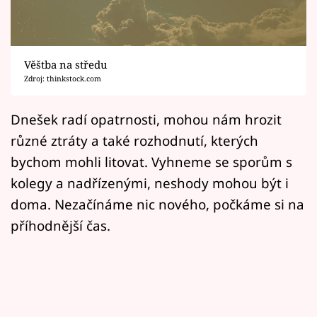
Horoskopy
Sledujte prima+
Věštba na středu
Filmový festival Karlovy Vary
Zdroj: thinkstock.com
Pořady
Dnešek radí opatrnosti, mohou nám hrozit
různé ztráty a také rozhodnutí, kterých
Mámy sobě
bychom mohli litovat. Vyhneme se sporům s
kolegy a nadřízenými, neshody mohou být i
Přihlášení
doma. Nezačínáme nic nového, počkáme si na
příhodnější čas.
Sledujte nás