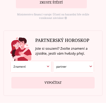
ZKUSTE ŠTĚSTÍ
Ministerstvo financí varuje: Účastí na hazardní hře může
vzniknout závislost ⑱
PARTNERSKÝ HOROSKOP
Jste si souzení? Zvolte znamení a
zjistěte, jestli vám hvězdy přejí.
VYPOČÍTAT