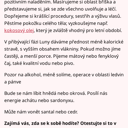
pozitivním naladěním. Masírujeme si oblast bříška a
představujeme si, jak se zde všechno uvolňuje a léčí.
Dopřejeme si krášlící procedury, sestřih a výživu vlasů.
Pěstíme pokožku celého těla; vyzkoušejme např.
kokosový olej
, který je zvláště vhodný pro letní období.
V přibývající fázi Luny dáváme přednost méně kalorické
stravě, s vyšším obsahem vlákniny. Pokud možno jíme
častěji, a menší porce. Pijeme mátový nebo fenyklový
čaj, také kvalitní vodu nebo pivo.
Pozor na alkohol, méně solíme, operace v oblasti ledvin
a pánve
Bude se nám líbit hnědá nebo okrová. Posílí nás
energie achátu nebo sardonyxu.
Může nám vonět santal nebo cedr.
Zajímá vás, zda se k sobě hodíte? Otestujte si to v