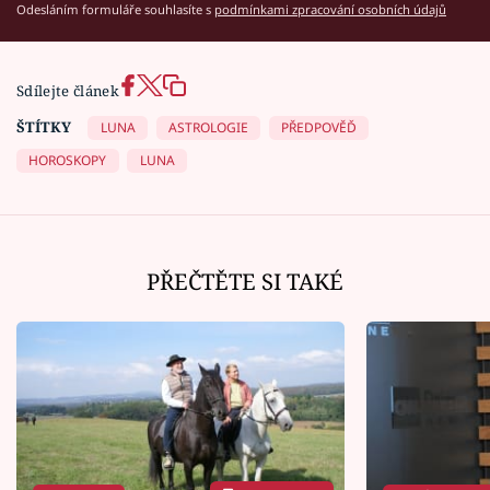
Odesláním formuláře souhlasíte s
podmínkami zpracování osobních údajů
Sdílejte článek
ŠTÍTKY
LUNA
ASTROLOGIE
PŘEDPOVĚĎ
HOROSKOPY
LUNA
PŘEČTĚTE SI TAKÉ