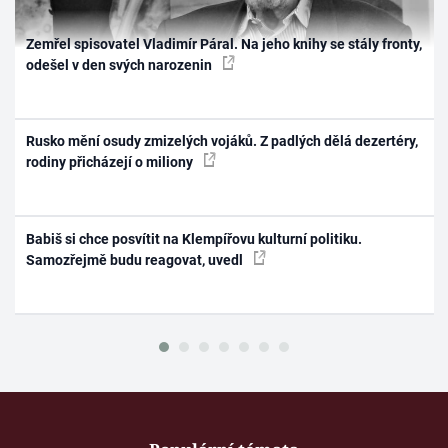
Zemřel spisovatel Vladimír Páral. Na jeho knihy se stály fronty,
odešel v den svých narozenin
Rusko mění osudy zmizelých vojáků. Z padlých dělá dezertéry,
rodiny přicházejí o miliony
Babiš si chce posvítit na Klempířovu kulturní politiku.
Samozřejmě budu reagovat, uvedl