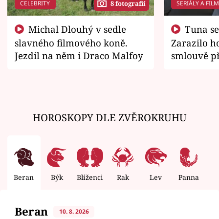
CELEBRITY
SERIÁLY A FIL
8 fotografií
Michal Dlouhý v sedle
Tuna se chtěl vrátit domů.
slavného filmového koně.
Zarazilo ho
Jezdil na něm i Draco Malfoy
smlouvě př
zemřít
HOROSKOPY DLE ZVĚROKRUHU
Beran
Býk
Blíženci
Rak
Lev
Panna
V
Beran
10. 8. 2026