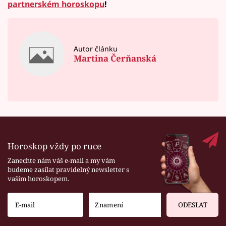
partnerském horoskopu
!
Autor článku
Martina Čerňanská
Horoskop vždy po ruce
Zanechte nám váš e-mail a my vám
budeme zasílat pravidelný newsletter s
vaším horoskopem.
ODESLAT