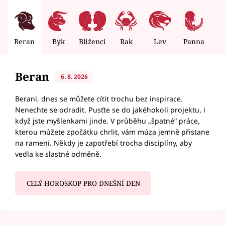
Beran
Býk
Blíženci
Rak
Lev
Panna
V
Beran
6. 8. 2026
Berani, dnes se můžete cítit trochu bez inspirace.
Nenechte se odradit. Pusťte se do jakéhokoli projektu, i
když jste myšlenkami jinde. V průběhu „špatné“ práce,
kterou můžete zpočátku chrlit, vám múza jemně přistane
na rameni. Někdy je zapotřebí trocha disciplíny, aby
vedla ke slastné odměně.
CELÝ HOROSKOP PRO DNEŠNÍ DEN