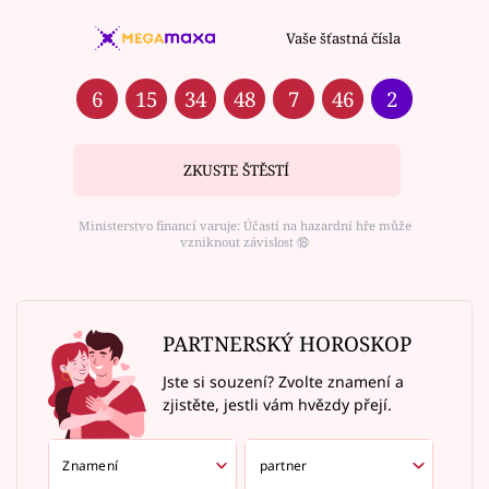
Vaše šťastná čísla
6
15
34
48
7
46
2
ZKUSTE ŠTĚSTÍ
Ministerstvo financí varuje: Účastí na hazardní hře může
vzniknout závislost ⑱
PARTNERSKÝ HOROSKOP
Jste si souzení? Zvolte znamení a
zjistěte, jestli vám hvězdy přejí.