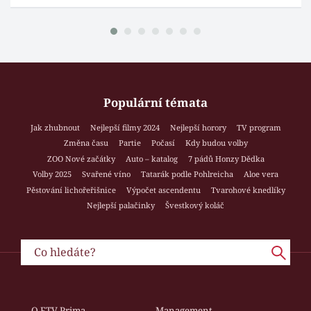
Populární témata
Jak zhubnout
Nejlepší filmy 2024
Nejlepší horory
TV program
Změna času
Partie
Počasí
Kdy budou volby
ZOO Nové začátky
Auto – katalog
7 pádů Honzy Dědka
Volby 2025
Svařené víno
Tatarák podle Pohlreicha
Aloe vera
Pěstování lichořeřišnice
Výpočet ascendentu
Tvarohové knedlíky
Nejlepší palačinky
Švestkový koláč
O FTV Prima
Management