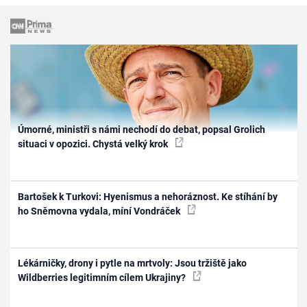
Úmorné, ministři s námi nechodí do debat, popsal Grolich
situaci v opozici. Chystá velký krok
Bartošek k Turkovi: Hyenismus a nehoráznost. Ke stíhání by
ho Sněmovna vydala, míní Vondráček
Lékárničky, drony i pytle na mrtvoly: Jsou tržiště jako
Wildberries legitimním cílem Ukrajiny?