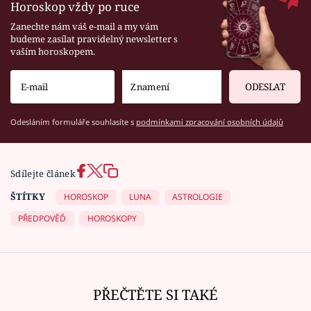
Horoskop vždy po ruce
Zanechte nám váš e-mail a my vám
budeme zasílat pravidelný newsletter s
vaším horoskopem.
ODESLAT
Odesláním formuláře souhlasíte s
podmínkami zpracování osobních údajů
Sdílejte článek
ŠTÍTKY
HOROSKOP
LUNA
ASTROLOGIE
PŘEDPOVĚĎ
HOROSKOPY
PŘEČTĚTE SI TAKÉ