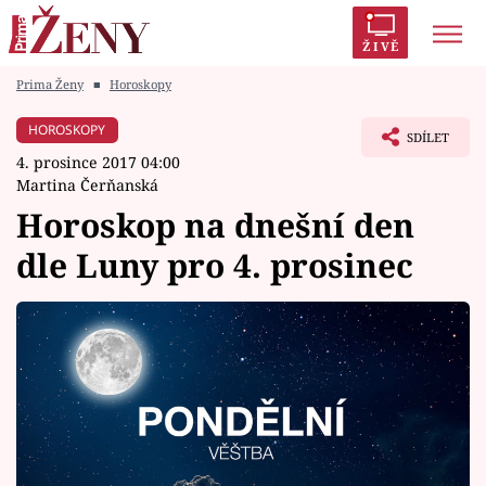
ŽIVĚ
Prima Ženy
■
Horoskopy
Trendy:
Polabí
Inspekce
Prostřeno!
AYTO?
HOROSKOPY
SDÍLET
Módní alarm
Zrádci
Proměny
4. prosince 2017 04:00
Martina Čerňanská
Horoskop na dnešní den
dle Luny pro 4. prosinec
Témata
Celebrity
Vztahy
Seriály