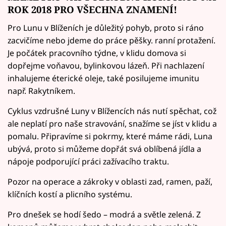
ROK 2018 PRO VŠECHNA ZNAMENÍ!
Pro Lunu v Blíženích je důležitý pohyb, proto si ráno
zacvičíme nebo jdeme do práce pěšky. ranní protažení.
Je počátek pracovního týdne, v klidu domova si
dopřejme voňavou, bylinkovou lázeň. Při nachlazení
inhalujeme éterické oleje, také posilujeme imunitu
např. Rakytníkem.
Cyklus vzdrušné Luny v Blížencích nás nutí spěchat, což
ale neplatí pro naše stravování, snažíme se jíst v klidu a
pomalu. Připravíme si pokrmy, které máme rádi, Luna
ubývá, proto si můžeme dopřát svá oblíbená jídla a
nápoje podporující práci zažívacího traktu.
Pozor na operace a zákroky v oblasti zad, ramen, paží,
klíčních kostí a plicního systému.
Pro dnešek se hodí šedo – modrá a světle zelená. Z