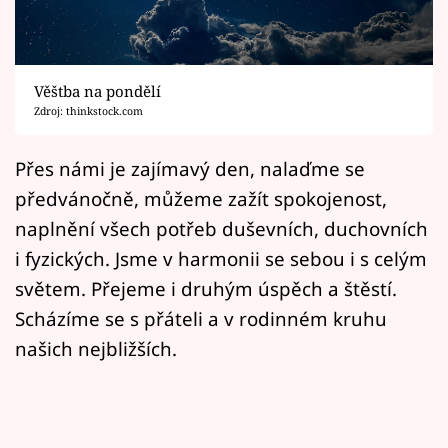
Horoskopy
Sledujte prima+
Věštba na pondělí
Filmový festival Karlovy Vary
Zdroj: thinkstock.com
Pořady
Přes námi je zajímavý den, nalaďme se
předvánočně, můžeme zažít spokojenost,
Mámy sobě
naplnění všech potřeb duševních, duchovních
i fyzických. Jsme v harmonii se sebou i s celým
Přihlášení
světem. Přejeme i druhým úspěch a štěstí.
Scházíme se s přáteli a v rodinném kruhu
Sledujte nás
našich nejbližších.