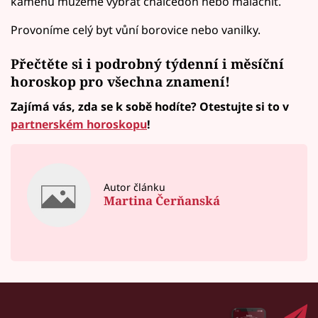
kamenů můžeme vybrat chalcedon nebo malachit.
Provoníme celý byt vůní borovice nebo vanilky.
Přečtěte si i podrobný
týdenní i měsíční
horoskop
pro všechna znamení!
Zajímá vás, zda se k sobě hodíte? Otestujte si to v
partnerském horoskopu
!
Autor článku
Martina Čerňanská