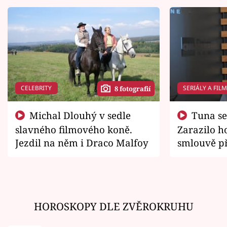
CELEBRITY
SERIÁLY A FIL
8 fotografií
Michal Dlouhý v sedle
Tuna se chtěl vrátit domů.
slavného filmového koně.
Zarazilo ho
Jezdil na něm i Draco Malfoy
smlouvě př
zemřít
HOROSKOPY DLE ZVĚROKRUHU