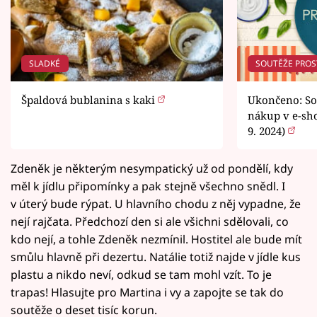
SLADKÉ
SOUTĚŽE PROS
Špaldová bublanina s kaki
Ukončeno: Sou
nákup v e-sho
9. 2024)
Zdeněk je některým nesympatický už od pondělí, kdy
měl k jídlu připomínky a pak stejně všechno snědl. I
v úterý bude rýpat. U hlavního chodu z něj vypadne, že
nejí rajčata. Předchozí den si ale všichni sdělovali, co
kdo nejí, a tohle Zdeněk nezmínil. Hostitel ale bude mít
smůlu hlavně při dezertu. Natálie totiž najde v jídle kus
plastu a nikdo neví, odkud se tam mohl vzít. To je
trapas! Hlasujte pro Martina i vy a zapojte se tak do
soutěže o deset tisíc korun.