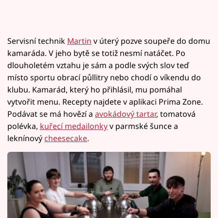
Servisní technik
Martin
v úterý pozve soupeře do domu
kamaráda. V jeho bytě se totiž nesmí natáčet. Po
dlouholetém vztahu je sám a podle svých slov teď
místo sportu obrací půllitry nebo chodí o víkendu do
klubu. Kamarád, který ho přihlásil, mu pomáhal
vytvořit menu. Recepty najdete v aplikaci Prima Zone.
Podávat se má hovězí a
avokádový tartar
, tomatová
polévka,
kuřecí medailonky
v parmské šunce a
leknínový
cheesecake
.