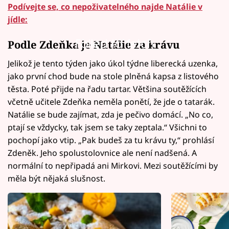
Podívejte se, co nepoživatelného najde Natálie v
jídle:
Failed to fetch
Podle Zdeňka je Natálie za krávu
Jelikož je tento týden jako úkol týdne liberecká uzenka,
jako první chod bude na stole plněná kapsa z listového
těsta. Poté přijde na řadu tartar. Většina soutěžících
včetně učitele Zdeňka neměla ponětí, že jde o tatarák.
Natálie se bude zajímat, zda je pečivo domácí. „No co,
ptají se vždycky, tak jsem se taky zeptala.“ Všichni to
pochopí jako vtip. „Pak budeš za tu krávu ty,“ prohlásí
Zdeněk. Jeho spolustolovnice ale není nadšená. A
normální to nepřipadá ani Mirkovi. Mezi soutěžícími by
měla být nějaká slušnost.