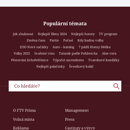
Populární témata
Jak zhubnout
Nejlepší filmy 2024
Nejlepší horory
TV program
Změna času
Partie
Počasí
Kdy budou volby
ZOO Nové začátky
Auto – katalog
7 pádů Honzy Dědka
Volby 2025
Svařené víno
Tatarák podle Pohlreicha
Aloe vera
Pěstování lichořeřišnice
Výpočet ascendentu
Tvarohové knedlíky
Nejlepší palačinky
Švestkový koláč
O FTV Prima
Management
Volná místa
Press
Reklama
Castingy a výzvy