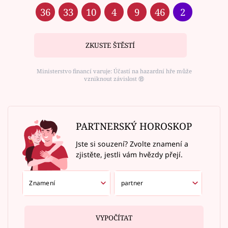
36
33
10
4
9
46
2
ZKUSTE ŠTĚSTÍ
Ministerstvo financí varuje: Účastí na hazardní hře může
vzniknout závislost ⑱
PARTNERSKÝ HOROSKOP
Jste si souzení? Zvolte znamení a
zjistěte, jestli vám hvězdy přejí.
VYPOČÍTAT