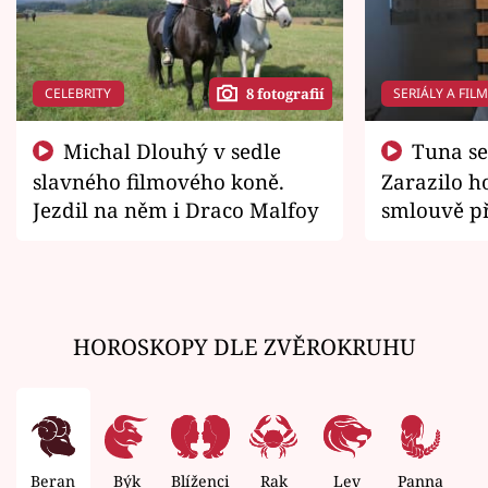
CELEBRITY
SERIÁLY A FIL
8 fotografií
Michal Dlouhý v sedle
Tuna se chtěl vrátit domů.
slavného filmového koně.
Zarazilo ho
Jezdil na něm i Draco Malfoy
smlouvě př
zemřít
HOROSKOPY DLE ZVĚROKRUHU
Beran
Býk
Blíženci
Rak
Lev
Panna
V