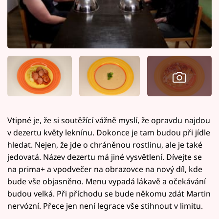
Vtipné je, že si soutěžící vážně myslí, že opravdu najdou
v dezertu květy leknínu. Dokonce je tam budou při jídle
hledat. Nejen, že jde o chráněnou rostlinu, ale je také
jedovatá. Název dezertu má jiné vysvětlení. Dívejte se
na prima+ a vpodvečer na obrazovce na nový díl, kde
bude vše objasněno. Menu vypadá lákavě a očekávání
budou velká. Při příchodu se bude někomu zdát Martin
nervózní. Přece jen není legrace vše stihnout v limitu.