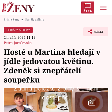
ŽIVĚ
Prima Ženy
■
Seriály a filmy
Trendy:
Polabí
Inspekce
Prostřeno!
AYTO?
SERIÁLY A FILMY
SDÍLET
Módní alarm
Zrádci
Proměny
24. září 2024 11:12
Petra Jaroševská
Hosté u Martina hledají v
jídle jedovatou květinu.
Témata
Zdeněk si znepřátelí
Celebrity
soupeřku
Žádná položka z playlistu není
Vztahy
dostupná.
Seriály