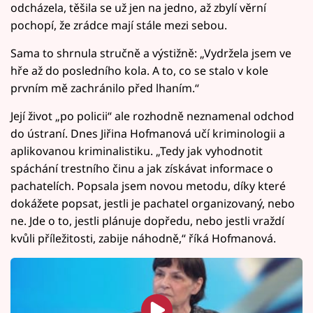
odcházela, těšila se už jen na jedno, až zbylí věrní
pochopí, že zrádce mají stále mezi sebou.
Sama to shrnula stručně a výstižně: „Vydržela jsem ve
hře až do posledního kola. A to, co se stalo v kole
prvním mě zachránilo před lhaním.“
Její život „po policii“ ale rozhodně neznamenal odchod
do ústraní. Dnes Jiřina Hofmanová učí kriminologii a
aplikovanou kriminalistiku. „Tedy jak vyhodnotit
spáchání trestního činu a jak získávat informace o
pachatelích. Popsala jsem novou metodu, díky které
dokážete popsat, jestli je pachatel organizovaný, nebo
ne. Jde o to, jestli plánuje dopředu, nebo jestli vraždí
kvůli příležitosti, zabije náhodně,“ říká Hofmanová.