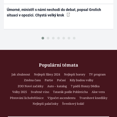
Úmorné, ministři s námi nechodí do debat, popsal Grolich
situaci v opozici. Chystá velký krok
Populární témata
Jak zhubnout
Nejlepší filmy 2024
Nejlepší horory
TV program
Změna času
Partie
Počasí
Kdy budou volby
ZOO Nové začátky
Auto – katalog
7 pádů Honzy Dědka
Volby 2025
Svařené víno
Tatarák podle Pohlreicha
Aloe vera
Pěstování lichořeřišnice
Výpočet ascendentu
Tvarohové knedlíky
Nejlepší palačinky
Švestkový koláč