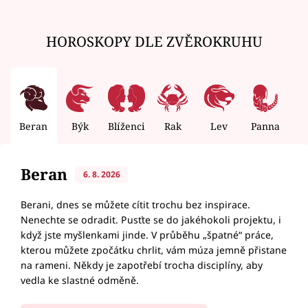
HOROSKOPY DLE ZVĚROKRUHU
Beran
Býk
Blíženci
Rak
Lev
Panna
V
Beran
6. 8. 2026
Berani, dnes se můžete cítit trochu bez inspirace.
Nenechte se odradit. Pusťte se do jakéhokoli projektu, i
když jste myšlenkami jinde. V průběhu „špatné“ práce,
kterou můžete zpočátku chrlit, vám múza jemně přistane
na rameni. Někdy je zapotřebí trocha disciplíny, aby
vedla ke slastné odměně.