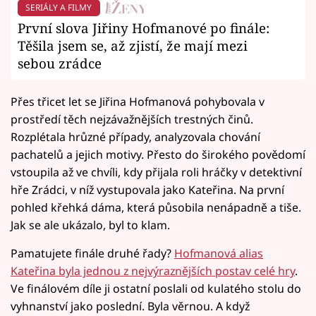
SERIÁLY A FILMY
První slova Jiřiny Hofmanové po finále:
Těšila jsem se, až zjistí, že mají mezi
sebou zrádce
Přes třicet let se Jiřina Hofmanová pohybovala v
prostředí těch nejzávažnějších trestných činů.
Rozplétala hrůzné případy, analyzovala chování
pachatelů a jejich motivy. Přesto do širokého povědomí
vstoupila až ve chvíli, kdy přijala roli hráčky v detektivní
hře Zrádci, v níž vystupovala jako Kateřina. Na první
pohled křehká dáma, která působila nenápadně a tiše.
Jak se ale ukázalo, byl to klam.
Pamatujete finále druhé řady?
Hofmanová alias
Kateřina byla jednou z nejvýraznějších postav celé hry
.
Ve finálovém díle ji ostatní poslali od kulatého stolu do
vyhnanství jako poslední. Byla věrnou. A když