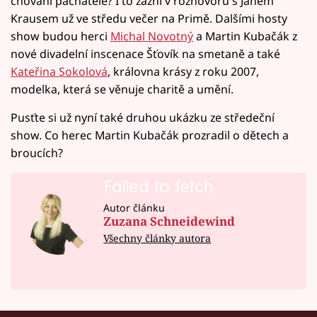
chování pachatele? I to zazní v rozhovoru s Janem
Krausem už ve středu večer na Primě. Dalšími hosty
show budou herci
Michal Novotný
a Martin Kubačák z
nové divadelní inscenace Šťovík na smetaně a také
Kateřina Sokolová
, královna krásy z roku 2007,
modelka, která se věnuje charitě a umění.
Pusťte si už nyní také druhou ukázku ze středeční
show. Co herec Martin Kubačák prozradil o dětech a
broucích?
Failed to fetch
Autor článku
Zuzana Schneidewind
Všechny články autora