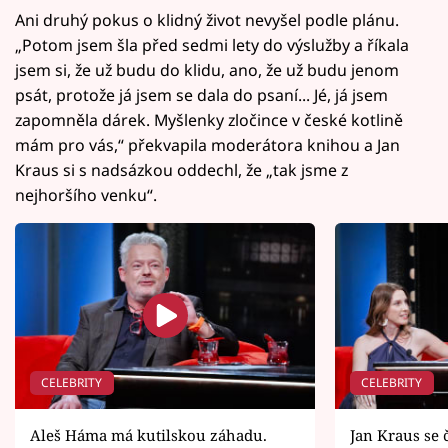
Ani druhý pokus o klidný život nevyšel podle plánu.
„Potom jsem šla před sedmi lety do výslužby a říkala
jsem si, že už budu do klidu, ano, že už budu jenom
psát, protože já jsem se dala do psaní... Jé, já jsem
zapomněla dárek. Myšlenky zločince v české kotlině
mám pro vás,“ překvapila moderátora knihou a Jan
Kraus si s nadsázkou oddechl, že „tak jsme z
nejhoršího venku“.
CELEBRITY
CELEBRITY
Aleš Háma má kutilskou záhadu.
Jan Kraus se