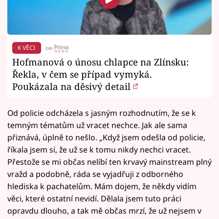
K VĚCI
Hofmanová o únosu chlapce na Zlínsku:
Řekla, v čem se případ vymyká.
Poukázala na děsivý detail
Od policie odcházela s jasným rozhodnutím, že se k
temným tématům už vracet nechce. Jak ale sama
přiznává, úplně to nešlo. „Když jsem odešla od policie,
říkala jsem si, že už se k tomu nikdy nechci vracet.
Přestože se mi občas nelíbí ten krvavý mainstream plný
vražd a podobně, ráda se vyjadřuji z odborného
hlediska k pachatelům. Mám dojem, že někdy vidím
věci, které ostatní nevidí. Dělala jsem tuto práci
opravdu dlouho, a tak mě občas mrzí, že už nejsem v