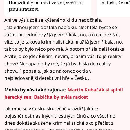
Hmoždinky mi mizí ve zdi, svěřil se
netušil, že m
Janu Krausovi
Ani ve výslužbě se kýženého klidu nedočkala.
„Najednou jsem dostala nabídku. Nechtěla byste se
zúčastnit jedné hry? Já jsem říkala, no, a o co jde? No,
víte, to je taková kriminalistická hra? Já jsem říkala, no,
tak to by bylo něco pro mě. A potom přišla další otázka.
A víte, o co jde? Říkám, nevím, prosím vás, to je reality
show? Nenapadlo by mě, že já bych šla do reality
show…“ popsala, jak se nakonec ocitla v
nejsledovanější detektivní hře v Česku.
Mohlo by vás také zajímat:
Martin Kubačák si splnil
herecký sen: Babička by měla radost
Jak moc se v Česku skutečně vraždí? Jaká je
objasněnost násilných trestných činů a co všechno
dnes dokáže zkušené kriminalistické oko přečíst z