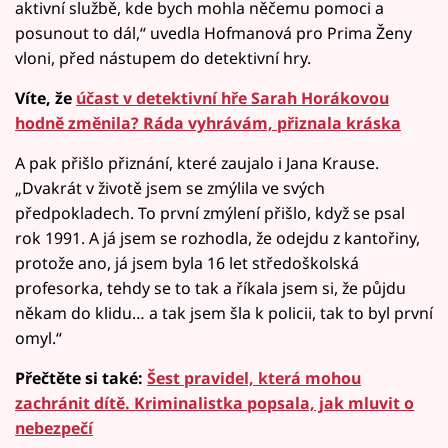
aktivní službě, kde bych mohla něčemu pomoci a
posunout to dál,“ uvedla Hofmanová pro Prima Ženy
vloni, před nástupem do detektivní hry.
Víte, že
účast v detektivní hře Sarah Horákovou
hodně změnila? Ráda vyhrávám, přiznala kráska
A pak přišlo přiznání, které zaujalo i Jana Krause.
„Dvakrát v životě jsem se zmýlila ve svých
předpokladech. To první zmýlení přišlo, když se psal
rok 1991. A já jsem se rozhodla, že odejdu z kantořiny,
protože ano, já jsem byla 16 let středoškolská
profesorka, tehdy se to tak a říkala jsem si, že půjdu
někam do klidu… a tak jsem šla k policii, tak to byl první
omyl.“
Přečtěte si také:
Šest pravidel, která mohou
zachránit dítě. Kriminalistka popsala, jak mluvit o
nebezpečí