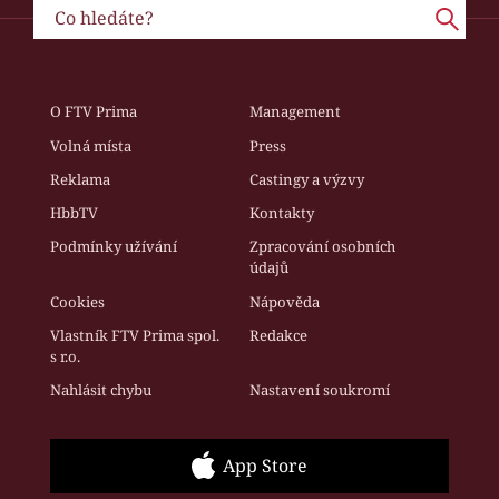
O FTV Prima
Management
Volná místa
Press
Reklama
Castingy a výzvy
HbbTV
Kontakty
Podmínky užívání
Zpracování osobních
údajů
Cookies
Nápověda
Vlastník FTV Prima spol.
Redakce
s r.o.
Nahlásit chybu
Nastavení soukromí
App Store