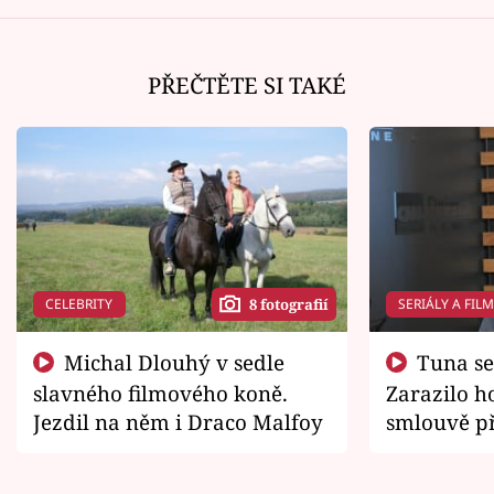
PŘEČTĚTE SI TAKÉ
CELEBRITY
SERIÁLY A FIL
8 fotografií
Michal Dlouhý v sedle
Tuna se chtěl vrátit domů.
slavného filmového koně.
Zarazilo ho
Jezdil na něm i Draco Malfoy
smlouvě př
zemřít