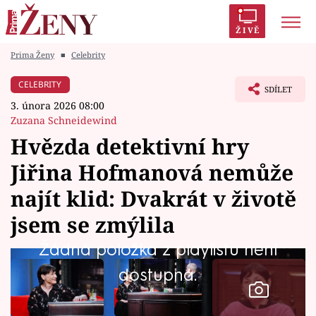
ŽIVĚ
Prima Ženy
■
Celebrity
Trendy:
Polabí
Inspekce
Prostřeno!
AYTO?
CELEBRITY
SDÍLET
Módní alarm
Zrádci
Proměny
3. února 2026 08:00
Zuzana Schneidewind
Hvězda detektivní hry
Jiřina Hofmanová nemůže
Témata
najít klid: Dvakrát v životě
Celebrity
jsem se zmýlila
Žádná položka z playlistu není
Vztahy
dostupná.
Seriály