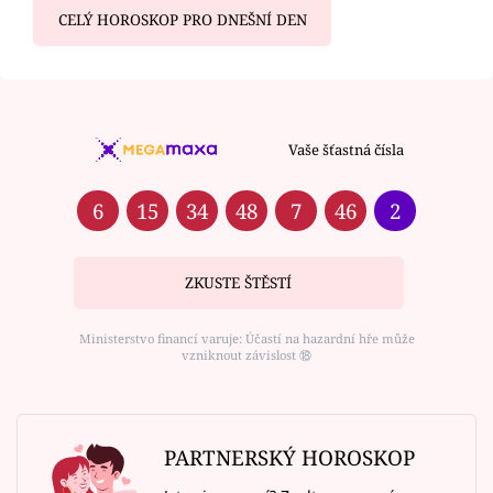
CELÝ HOROSKOP PRO DNEŠNÍ DEN
Vaše šťastná čísla
6
15
34
48
7
46
2
ZKUSTE ŠTĚSTÍ
Ministerstvo financí varuje: Účastí na hazardní hře může
vzniknout závislost ⑱
PARTNERSKÝ HOROSKOP