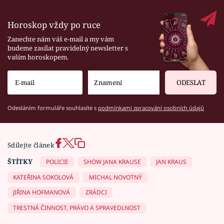
Horoskop vždy po ruce
Zanechte nám váš e-mail a my vám
budeme zasílat pravidelný newsletter s
vaším horoskopem.
ODESLAT
Odesláním formuláře souhlasíte s
podmínkami zpracování osobních údajů
Sdílejte článek
ŠTÍTKY
POLICIE
SHOW JANA KRAUSE
JAN KRAUS
KATEŘINA SOKOLOVÁ
MICHAL NOVOTNÝ
JIŘINA HOFMANOVÁ
ZRÁDCI
TRESTNÁ ČINNOST, PRÁVO A SPRAVEDLNOST