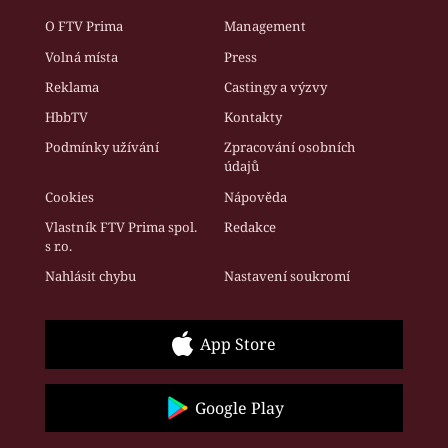
O FTV Prima
Management
Volná místa
Press
Reklama
Castingy a výzvy
HbbTV
Kontakty
Podmínky užívání
Zpracování osobních
údajů
Cookies
Nápověda
Vlastník FTV Prima spol.
Redakce
s r.o.
Nahlásit chybu
Nastavení soukromí
App Store
Google Play