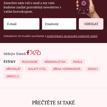
Zanechte nám váš e-mail a my vám
budeme zasílat pravidelný newsletter s
vaším horoskopem.
ODESLAT
Odesláním formuláře souhlasíte s
podmínkami zpracování osobních údajů
Sdílejte článek
ŠTÍTKY
ROZHOVOR
KRIMINALISTKA
FINÁLE
KŘIVOKLÁT
KULATÝ STŮL
JIŘINA HOFMANOVÁ
ZRÁDCI
ZRÁDCI 2
PŘEČTĚTE SI TAKÉ