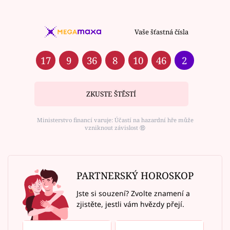
Vaše šťastná čísla
17
9
36
8
10
46
2
ZKUSTE ŠTĚSTÍ
Ministerstvo financí varuje: Účastí na hazardní hře může
vzniknout závislost ⑱
PARTNERSKÝ HOROSKOP
Jste si souzení? Zvolte znamení a
zjistěte, jestli vám hvězdy přejí.