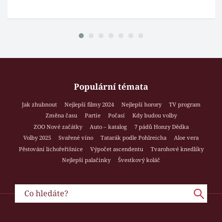
Populární témata
Jak zhubnout
Nejlepší filmy 2024
Nejlepší horory
TV program
Změna času
Partie
Počasí
Kdy budou volby
ZOO Nové začátky
Auto – katalog
7 pádů Honzy Dědka
Volby 2025
Svařené víno
Tatarák podle Pohlreicha
Aloe vera
Pěstování lichořeřišnice
Výpočet ascendentu
Tvarohové knedlíky
Nejlepší palačinky
Švestkový koláč