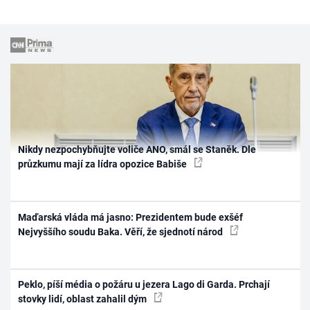
Nikdy nezpochybňujte voliče ANO, smál se Staněk. Dle
průzkumu mají za lídra opozice Babiše
Maďarská vláda má jasno: Prezidentem bude exšéf
Nejvyššího soudu Baka. Věří, že sjednotí národ
Peklo, píší média o požáru u jezera Lago di Garda. Prchají
stovky lidí, oblast zahalil dým