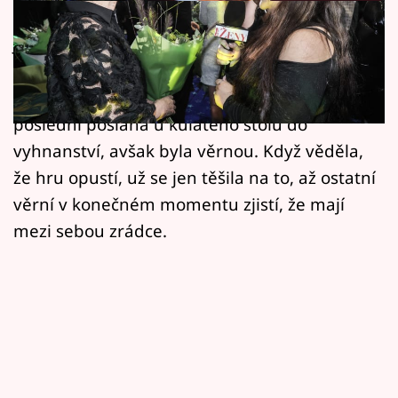
Horoskopy
Jiřina Hofmanová alias Kateřina je jednou z
Sledujte prima+
nejvýraznějších tváří druhé řady detektivní
Filmový festival Karlovy Vary
hry Zrádci. Ve finálovém díle byla jako
poslední poslána u kulatého stolu do
Pořady
vyhnanství, avšak byla věrnou. Když věděla,
že hru opustí, už se jen těšila na to, až ostatní
Mámy sobě
věrní v konečném momentu zjistí, že mají
mezi sebou zrádce.
Přihlášení
Sledujte nás