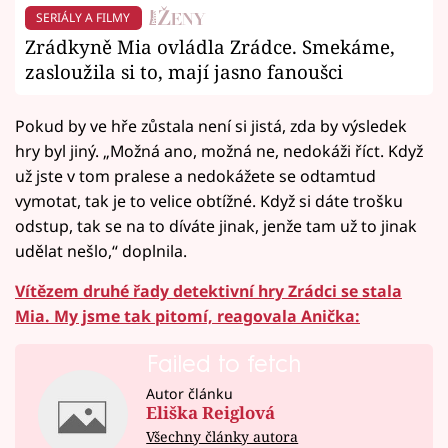
SERIÁLY A FILMY
Zrádkyně Mia ovládla Zrádce. Smekáme,
zasloužila si to, mají jasno fanoušci
Pokud by ve hře zůstala není si jistá, zda by výsledek
hry byl jiný. „Možná ano, možná ne, nedokáži říct. Když
už jste v tom pralese a nedokážete se odtamtud
vymotat, tak je to velice obtížné. Když si dáte trošku
odstup, tak se na to díváte jinak, jenže tam už to jinak
udělat nešlo,“ doplnila.
Vítězem druhé řady detektivní hry Zrádci se stala
Mia. My jsme tak pitomí, reagovala Anička:
Failed to fetch
Autor článku
Eliška Reiglová
Všechny články autora