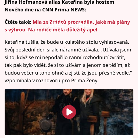
Jiřina Hofmanová alias Kateřina byla hostem
Nového dne na CNN Prima NEWS:
Čtěte také:
Mia ze Zrádců prozradila, jaké má plány
Failed to fetch
s výhrou. Na rodiče měla důležitý apel
Kateřina tušila, že bude u kulatého stolu vyhlasovaná.
Svůj poslední den si ale náramně užívala. „Užívala jsem
si to, když se mi nepodařilo ranní rozhodnutí zvrátit,
tak pak bylo vidět, že si to užívám a jenom se těším, až
budou večer u toho ohně a zjistí, že jsou přesně vedle,“
vzpomínala v rozhovoru pro Prima Ženy.