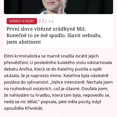
SERIÁLY A FILMY
První slova vítězné zrádkyně Mii:
Konečně to ze mě spadlo. Slavit nebudu,
jsem abstinent
Elitní kriminalistka se marně snažila zvrátit jejich
přesvědčení. U posledního kulatého stolu odstartovala
debatu Anička, která se do Kateřiny pustila a opět
ukázala, že je naprosto mimo. Kateřina byla následně
poslána do vyhnanství. „Velice intenzivně. Nechala jsem
na rozhodnutí ostatních, což je úžasné. Doufala jsem,
že nahlodám tu hradbu, která tam byla, nepovedlo se,
nedá se nic dělat,“ popsala, jaké měla pocity, když
opouštěla Křivoklát.