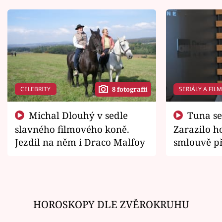
CELEBRITY
SERIÁLY A FIL
8 fotografií
Michal Dlouhý v sedle
Tuna se chtěl vrátit domů.
slavného filmového koně.
Zarazilo ho
Jezdil na něm i Draco Malfoy
smlouvě př
zemřít
HOROSKOPY DLE ZVĚROKRUHU