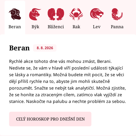
Beran
Býk
Blíženci
Rak
Lev
Panna
V
Beran
8. 8. 2026
Rychlé akce tohoto dne vás mohou zmást, Berani.
Nedivte se, že vám v hlavě víří poslední události týkající
se lásky a romantiky. Možná budete mít pocit, že se věci
dějí příliš rychle na to, abyste jim mohli skutečně
porozumět. Snažte se nebýt tak analytičtí. Možná zjistíte,
že se honíte za ztraceným cílem, zatímco vlak vyjíždí ze
stanice. Naskočte na palubu a nechte problém za sebou.
CELÝ HOROSKOP PRO DNEŠNÍ DEN