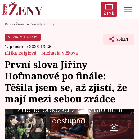
ŽIVĚ
Prima Ženy
■
Seriály a filmy
Trendy:
Polabí
Inspekce
Prostřeno!
AYTO?
SERIÁLY A FILMY
SDÍLET
Módní alarm
Zrádci
Proměny
1. prosince 2025 13:25
Eliška Reiglová
,
Michaela Vlčková
První slova Jiřiny
Hofmanové po finále:
Témata
Těšila jsem se, až zjistí, že
Celebrity
mají mezi sebou zrádce
Žádná položka z playlistu není
Vztahy
dostupná.
Seriály