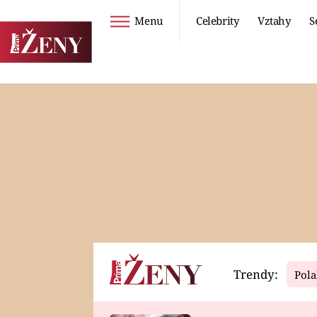
Menu
Celebrity
Vztahy
S
Seriály
Životní styl
ZOO
DIETY A HUBNUTÍ
PROSTŘENO!
CESTOVÁNÍ A
DOVOLENÁ
DUCH
ZDRAVÍ
Trendy:
Pola
Horoskopy
Video
ASTROČLÁNKY
SERIÁLY