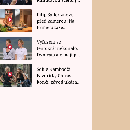
bez dubla
Filip Sajler znovu
před kamerou: Na
Primě ukáže
poctivou kuchyni i
rychlé recepty
Vyřazení se
tentokrát nekonalo.
Dvojčata ale mají po
uzavření třetí etapy
závodu nůž na krku
Šok v Kambodži.
Favoritky Chicas
končí, závod ukázal
svou nejtvrdší tvář