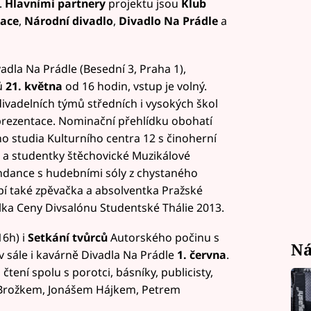
.
Hlavními partnery
projektu jsou
Klub
iace
,
Národní divadlo
,
Divadlo Na Prádle
a
la Na Prádle (Besední 3, Praha 1),
ů
21. května
od 16 hodin, vstup je volný.
divadelních týmů středních i vysokých škol
prezentace. Nominační přehlídku obohatí
o studia Kulturního centra 12 s činoherní
 a studentky štěchovické Muzikálové
ndance s hudebními sóly z chystaného
 také zpěvačka a absolventka Pražské
lka Ceny Divsalónu Studentské Thálie 2013.
6h) i
Setkání tvůrců
Autorského počinu s
Ná
v sále i kavárně Divadla Na Prádle
1. června
.
tení spolu s porotci, básníky, publicisty,
m Brožkem, Jonášem Hájkem, Petrem