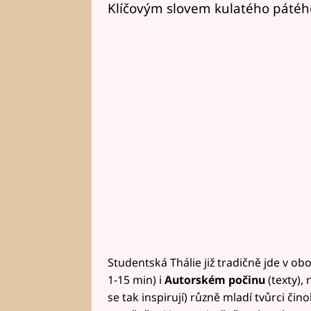
Klíčovým slovem kulatého páté
Studentská Thálie již tradičně jde v ob
1-15 min) i
Autorském počinu
(texty),
se tak inspirují) různě mladí tvůrci či