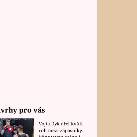
vrhy pro vás
Vojta Dyk dřel kvůli
roli mezi zápasníky.
Minutovou scénu jel