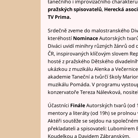
tanečního i improvizačního charakteru
pražských spisovatelů
,
Herecká asoc
TV Prima.
Srdečně zveme do malostranského Divad
kteréhostí
Nominace
Autorských tvar
Diváci uvidí minihry různých žánrů od 
ČR, inspirovaných klíčovým slovem Re
hosté z pražského Dětského divadelníh
ukázkou z muzikálu Alenka a Večernice
akademie Taneční a tvůrčí školy Mario
muzikálu Pomáda. V programu vystoupí
konzervatoře Tereza Nálevková, nosite
Účastníci
Finále
Autorských tvarů (od 1
mentory a literáty (od 19h) se prolnou 
Aktéři soutěže se sejdou na společném č
překladateli a spisovateli: Lubomíre
Koudelkou a Davidem Zábranským.