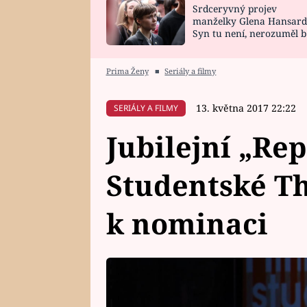
Srdceryvný projev
SNÁŘ
CELEBRITY
manželky Glena Hansard
Syn tu není, nerozuměl b
HOROSKOP NA
VAŘENÍ
tomu, vysvětlila
ROK 2023
Prima Ženy
■
Seriály a filmy
13. května 2017 22:22
SERIÁLY A FILMY
Jubilejní „Re
Studentské Thá
k nominaci