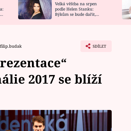
Velká věštba na srpen
NOVINKY
ZAHRADA
a:
podle Helen Stanku:
y
Býkům se bude dařit,
VIDEORECEPTY
DESIGN
Vodnáře čeká jízda
filip.budak
SDÍLET
prezentace“
lie 2017 se blíží