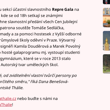
ou sekcí účastní slavnostního
Repre Gala
na
 kde se od 18h setkají se známými
ne slavnostní předání všech Cen Jubilejní
 patrona soutěže Tomáše Sedláčka,
omady a za pomoci hostesek z Vyšší odborné
růmyslové školy oděvní v Praze. Výtvarný
esignéři Kamila Douděrová a Marek Povolný
ko hosté galaprogramu mj. vystoupí studenti
 gymnázium, které se v roce 2013 stalo
 Autorský tvar uměleckých škol.
d zviditelnění vlastní tvůrčí persony po
rčitého směru," říká Dana Benešová-
ntské Thálie.
thalie.cz
nebo buďte s námi na
Thalie
!