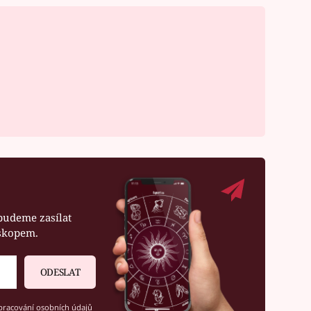
budeme zasílat
oskopem.
ODESLAT
racování osobních údajů