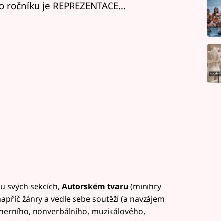
ho ročníku je REPREZENTACE…
ou svých sekcích,
Autorském tvaru
(minihry
 napříč žánry a vedle sebe soutěží (a navzájem
noherního, nonverbálního, muzikálového,