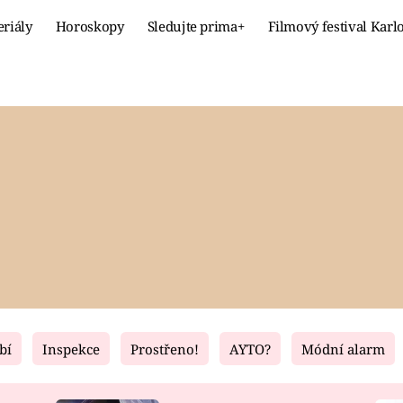
eriály
Horoskopy
Sledujte prima+
Filmový festival Karl
Celebrity
Recept
MÓDA A KRÁSA
HLAVNÍ JÍ
VZTAHY A SEX
SLADKÉ
PRIMA MAMINKA
ZDRAVÉ
bí
Inspekce
Prostřeno!
AYTO?
Módní alarm
Fresh
Living
RECEPTY
BYDLENÍ