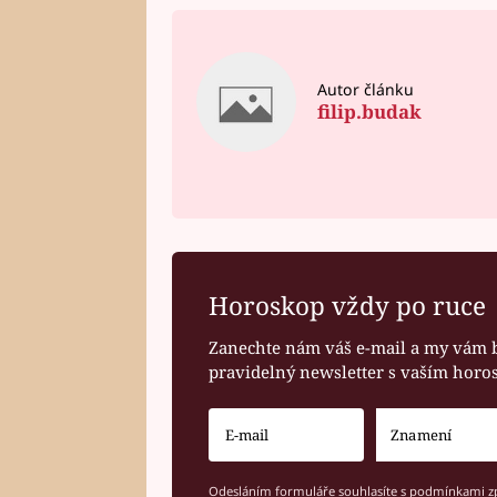
Autor článku
filip.budak
Horoskop vždy po ruce
Zanechte nám váš e-mail a my vám 
pravidelný newsletter s vaším hor
Odesláním formuláře souhlasíte s
podmínkami zp