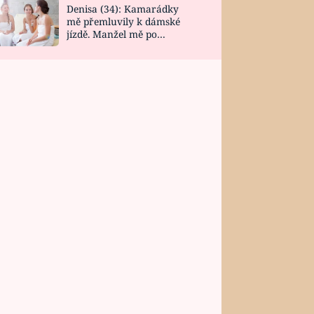
Denisa (34): Kamarádky
mě přemluvily k dámské
jízdě. Manžel mě po
návratu zaskočil