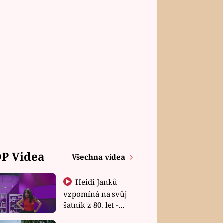
P Videa
Všechna videa
Heidi Janků
vzpomíná na svůj
šatník z 80. let -
Shopaholičky