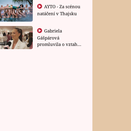
AYTO - Za scénou
natáčení v Thajsku
Gabriela
Gášpárová
promluvila o vztahu
a zakládání rodiny