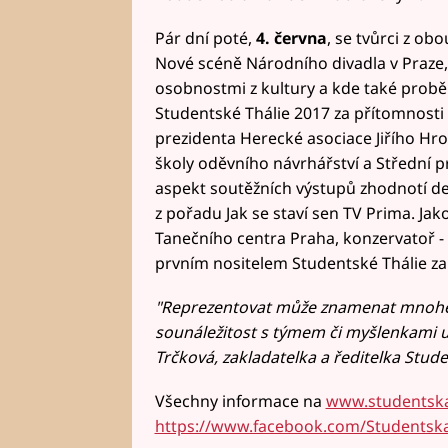
Pár dní poté,
4. června
, se tvůrci z ob
Nové scéně Národního divadla v Praze,
osobnostmi z kultury a kde také proběh
Studentské Thálie 2017 za přítomnosti
prezidenta Herecké asociace Jiřího Hr
školy oděvního návrhářství a Střední p
aspekt soutěžních výstupů zhodnotí d
z pořadu Jak se staví sen TV Prima. Ja
Tanečního centra Praha, konzervatoř -
prvním nositelem Studentské Thálie za
"Reprezentovat může znamenat mnohé, o
sounáležitost s týmem či myšlenkami u
Trčková, zakladatelka a ředitelka Stude
Všechny informace na
www.studentska
https://www.facebook.com/Studentska