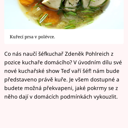
Horoskopy
Sledujte prima+
Filmový festival Karlovy Vary
Kuřecí prsa v polévce.
Pořady
Co nás naučí šéfkuchař Zdeněk Pohlreich z
Mámy sobě
pozice kuchaře domácího? V úvodním dílu své
nové kuchařské show Teď vaří šéf! nám bude
Přihlášení
představeno právě kuře. Je všem dostupné a
budete možná překvapeni, jaké pokrmy se z
něho dají v domácích podmínkách vykouzlit.
Sledujte nás