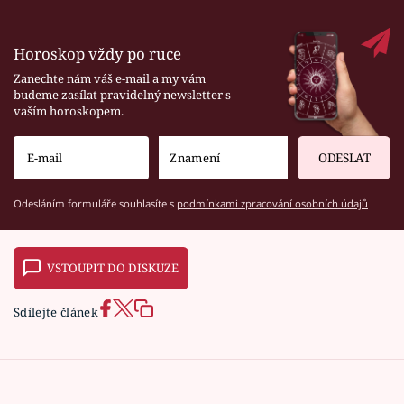
Horoskop vždy po ruce
Zanechte nám váš e-mail a my vám
budeme zasílat pravidelný newsletter s
vaším horoskopem.
ODESLAT
Odesláním formuláře souhlasíte s
podmínkami zpracování osobních údajů
VSTOUPIT DO DISKUZE
Sdílejte článek