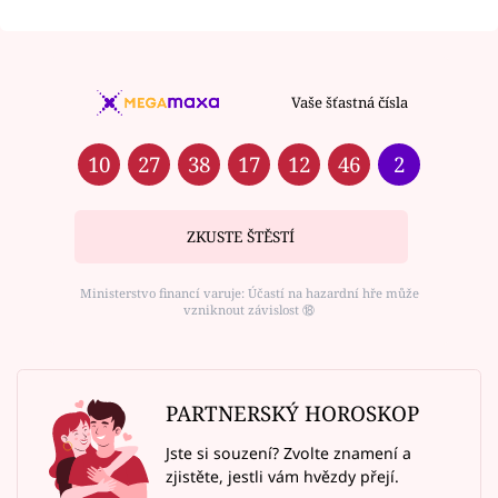
Vaše šťastná čísla
10
27
38
17
12
46
2
ZKUSTE ŠTĚSTÍ
Ministerstvo financí varuje: Účastí na hazardní hře může
vzniknout závislost ⑱
PARTNERSKÝ HOROSKOP
Jste si souzení? Zvolte znamení a
zjistěte, jestli vám hvězdy přejí.