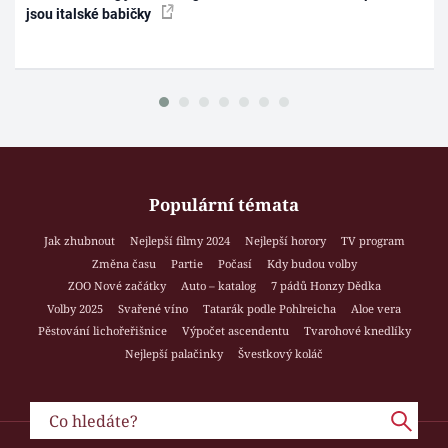
jsou italské babičky
Populární témata
Jak zhubnout
Nejlepší filmy 2024
Nejlepší horory
TV program
Změna času
Partie
Počasí
Kdy budou volby
ZOO Nové začátky
Auto – katalog
7 pádů Honzy Dědka
Volby 2025
Svařené víno
Tatarák podle Pohlreicha
Aloe vera
Pěstování lichořeřišnice
Výpočet ascendentu
Tvarohové knedlíky
Nejlepší palačinky
Švestkový koláč