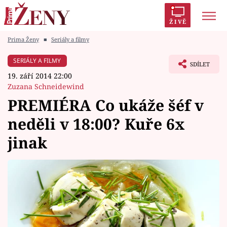
ŽIVĚ
Prima Ženy
■
Seriály a filmy
Trendy:
Polabí
Inspekce
Prostřeno!
AYTO?
SERIÁLY A FILMY
SDÍLET
Módní alarm
Zrádci
Proměny
19. září 2014 22:00
Zuzana Schneidewind
PREMIÉRA Co ukáže šéf v
neděli v 18:00? Kuře 6x
Témata
jinak
Celebrity
Vztahy
Seriály