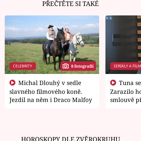
PŘEČTĚTE SI TAKÉ
CELEBRITY
SERIÁLY A FIL
8 fotografií
Michal Dlouhý v sedle
Tuna se chtěl vrátit domů.
slavného filmového koně.
Zarazilo ho
Jezdil na něm i Draco Malfoy
smlouvě př
zemřít
HOROSKOPY DLE ZVĚROKRUHU