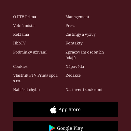
O FTV Prima
Management
Volná místa
Press
Reklama
Castingy a výzvy
HbbTV
Kontakty
Podmínky užívání
Zpracování osobních
údajů
Cookies
Nápověda
Vlastník FTV Prima spol.
Redakce
s r.o.
Nahlásit chybu
Nastavení soukromí
App Store
Google Play