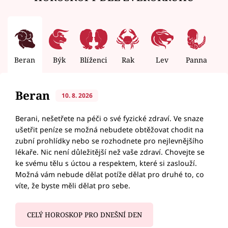
Beran
Býk
Blíženci
Rak
Lev
Panna
V
Beran
10. 8. 2026
Berani, nešetřete na péči o své fyzické zdraví. Ve snaze
ušetřit peníze se možná nebudete obtěžovat chodit na
zubní prohlídky nebo se rozhodnete pro nejlevnějšího
lékaře. Nic není důležitější než vaše zdraví. Chovejte se
ke svému tělu s úctou a respektem, které si zaslouží.
Možná vám nebude dělat potíže dělat pro druhé to, co
víte, že byste měli dělat pro sebe.
CELÝ HOROSKOP PRO DNEŠNÍ DEN