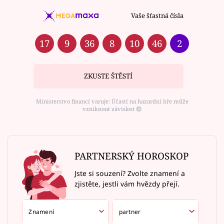
Vaše šťastná čísla
17
9
36
8
10
46
2
ZKUSTE ŠTĚSTÍ
Ministerstvo financí varuje: Účastí na hazardní hře může
vzniknout závislost ⑱
PARTNERSKÝ HOROSKOP
Jste si souzení? Zvolte znamení a
zjistěte, jestli vám hvězdy přejí.