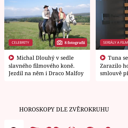
CELEBRITY
SERIÁLY A FIL
8 fotografií
Michal Dlouhý v sedle
Tuna se chtěl vrátit domů.
slavného filmového koně.
Zarazilo ho
Jezdil na něm i Draco Malfoy
smlouvě př
zemřít
HOROSKOPY DLE ZVĚROKRUHU