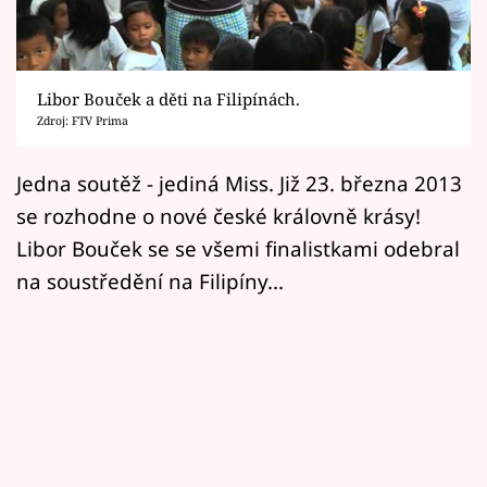
Horoskopy
Sledujte prima+
Libor Bouček a děti na Filipínách.
Filmový festival Karlovy Vary
Zdroj: FTV Prima
Pořady
Jedna soutěž - jediná Miss. Již 23. března 2013
se rozhodne o nové české královně krásy!
Mámy sobě
Libor Bouček se se všemi finalistkami odebral
na soustředění na Filipíny...
Přihlášení
Sledujte nás