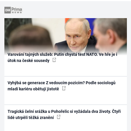
Varování tajných služeb: Putin chystá test NATO. Ve hře je i
útok na české sousedy
Vyhýbá se generace Z vedoucím pozicím? Podle sociologů
mladí kariéru obětují jistotě
Tragická čelní srážka u Pohořelic si vyžádala dva životy. Čtyři
lidé utrpěli těžká zranění