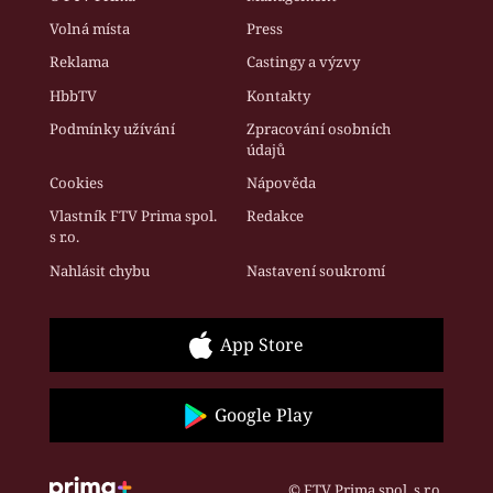
Volná místa
Press
Reklama
Castingy a výzvy
HbbTV
Kontakty
Podmínky užívání
Zpracování osobních
údajů
Cookies
Nápověda
Vlastník FTV Prima spol.
Redakce
s r.o.
Nahlásit chybu
Nastavení soukromí
App Store
Google Play
© FTV Prima spol. s r.o.