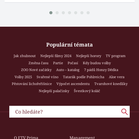
Populární témata
Jak zhubnout
Nejlepší filmy 2024
Nejlepší horory
TV program
Změna času
Partie
Počasí
Kdy budou volby
ZOO Nové začátky
Auto – katalog
7 pádů Honzy Dědka
Volby 2025
Svařené víno
Tatarák podle Pohlreicha
Aloe vera
Pěstování lichořeřišnice
Výpočet ascendentu
Tvarohové knedlíky
Nejlepší palačinky
Švestkový koláč
O FTV Prima
Management