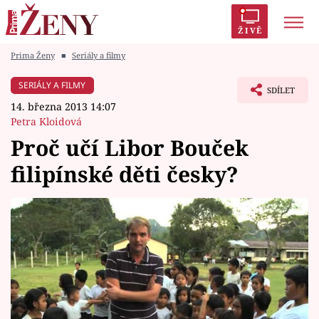
ŽIVĚ
Prima Ženy
■
Seriály a filmy
Trendy:
Polabí
Inspekce
Prostřeno!
AYTO?
SERIÁLY A FILMY
SDÍLET
Módní alarm
Zrádci
Proměny
14. března 2013 14:07
Petra Kloidová
Proč učí Libor Bouček
filipínské děti česky?
Témata
Celebrity
Vztahy
Seriály