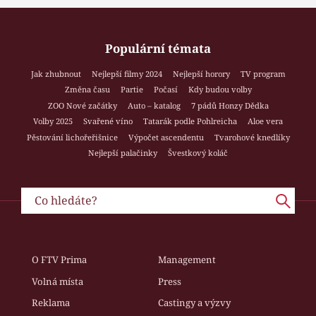
Populární témata
Jak zhubnout
Nejlepší filmy 2024
Nejlepší horory
TV program
Změna času
Partie
Počasí
Kdy budou volby
ZOO Nové začátky
Auto – katalog
7 pádů Honzy Dědka
Volby 2025
Svařené víno
Tatarák podle Pohlreicha
Aloe vera
Pěstování lichořeřišnice
Výpočet ascendentu
Tvarohové knedlíky
Nejlepší palačinky
Švestkový koláč
O FTV Prima
Management
Volná místa
Press
Reklama
Castingy a výzvy