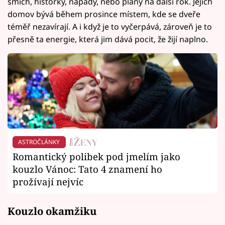
smích, historky, nápady, nebo plány na další rok. Jejich
domov bývá během prosince místem, kde se dveře
téměř nezavírají. A i když je to vyčerpává, zároveň je to
přesně ta energie, která jim dává pocit, že žijí naplno.
ASTROČLÁNKY
Romantický polibek pod jmelím jako
kouzlo Vánoc: Tato 4 znamení ho
prožívají nejvíc
Kouzlo okamžiku