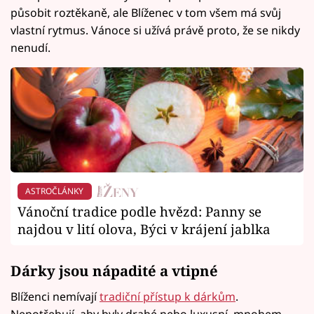
působit roztěkaně, ale Blíženec v tom všem má svůj
vlastní rytmus. Vánoce si užívá právě proto, že se nikdy
nenudí.
ASTROČLÁNKY
Vánoční tradice podle hvězd: Panny se
najdou v lití olova, Býci v krájení jablka
Dárky jsou nápadité a vtipné
Blíženci nemívají
tradiční přístup k dárkům
.