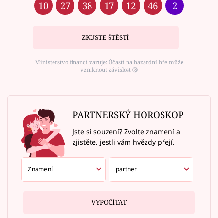
10
27
38
17
12
46
2
ZKUSTE ŠTĚSTÍ
Ministerstvo financí varuje: Účastí na hazardní hře může
vzniknout závislost ⑱
PARTNERSKÝ HOROSKOP
Jste si souzení? Zvolte znamení a
zjistěte, jestli vám hvězdy přejí.
VYPOČÍTAT