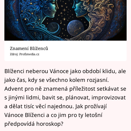
Horoskopy
Sledujte prima+
Filmový festival Karlovy Vary
Pořady
Znamení Blíženců
Zdroj: Profimedia.cz
Mámy sobě
Blíženci neberou Vánoce jako období klidu, ale
Přihlášení
jako čas, kdy se všechno kolem rozjasní.
Advent pro ně znamená příležitost setkávat se
s jinými lidmi, bavit se, plánovat, improvizovat
Sledujte nás
a dělat tisíc věcí najednou. Jak prožívají
Vánoce Blíženci a co jim pro ty letošní
předpovídá horoskop?