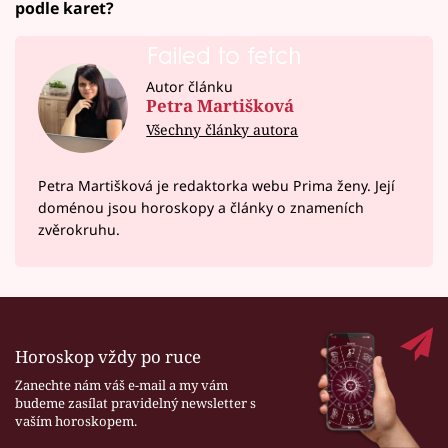
podle karet?
Failed to fetch
Autor článku
Petra Martišková
Všechny články autora
Petra Martišková je redaktorka webu Prima ženy. Její
doménou jsou horoskopy a články o znameních
zvěrokruhu.
Horoskop vždy po ruce
Zanechte nám váš e-mail a my vám
budeme zasílat pravidelný newsletter s
vaším horoskopem.