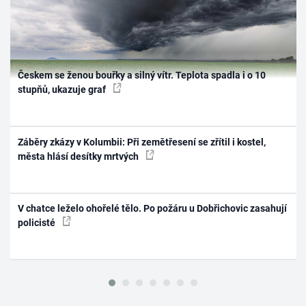
Českem se ženou bouřky a silný vítr. Teplota spadla i o 10
stupňů, ukazuje graf
Záběry zkázy v Kolumbii: Při zemětřesení se zřítil i kostel,
města hlásí desítky mrtvých
V chatce leželo ohořelé tělo. Po požáru u Dobřichovic zasahují
policisté