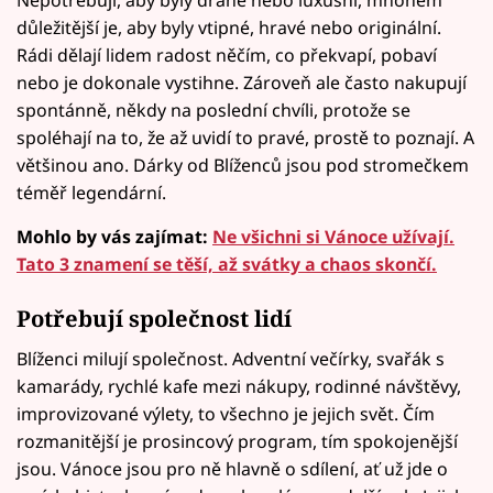
Nepotřebují, aby byly drahé nebo luxusní, mnohem
důležitější je, aby byly vtipné, hravé nebo originální.
Rádi dělají lidem radost něčím, co překvapí, pobaví
nebo je dokonale vystihne. Zároveň ale často nakupují
spontánně, někdy na poslední chvíli, protože se
spoléhají na to, že až uvidí to pravé, prostě to poznají. A
většinou ano. Dárky od Blíženců jsou pod stromečkem
téměř legendární.
Mohlo by vás zajímat:
Ne všichni si Vánoce užívají.
Tato 3 znamení se těší, až svátky a chaos skončí.
Potřebují společnost lidí
Blíženci milují společnost. Adventní večírky, svařák s
kamarády, rychlé kafe mezi nákupy, rodinné návštěvy,
improvizované výlety, to všechno je jejich svět. Čím
rozmanitější je prosincový program, tím spokojenější
jsou. Vánoce jsou pro ně hlavně o sdílení, ať už jde o