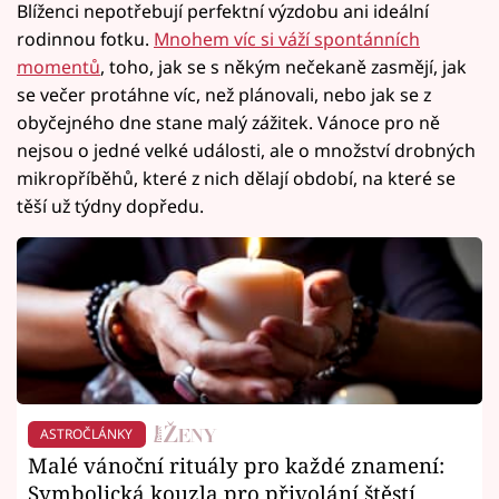
Blíženci nepotřebují perfektní výzdobu ani ideální
rodinnou fotku.
Mnohem víc si váží spontánních
momentů
, toho, jak se s někým nečekaně zasmějí, jak
se večer protáhne víc, než plánovali, nebo jak se z
obyčejného dne stane malý zážitek. Vánoce pro ně
nejsou o jedné velké události, ale o množství drobných
mikropříběhů, které z nich dělají období, na které se
těší už týdny dopředu.
ASTROČLÁNKY
Malé vánoční rituály pro každé znamení:
Symbolická kouzla pro přivolání štěstí