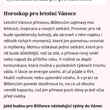
Horoskop pro letošní Vánoce
Letošní Vánoce přinesou Blížencům zajímavý mix
lehkosti, inspirace a nových setkání. Prosinec pro ně
bude společensky bohatý, ale zároveň v něm najdou i
několik tichých momentů, které jim pomohou srovnat
si myšlenky. Mohou očekávat jedno setkání, které pro
ně bude důležitější, než se zdá, a přinese nový směr
nebo nápad do příštího roku. V rodině se zlepší
komunikace, která možná v posledních týdnech trochu
vázla. V lásce se energie uvolní, ať už půjde o flirt,
hlubší rozhovor, nebo upevnění vztahu. A v práci se
Blížencům povede dotáhnout to, na co už dlouho
neměli kapacitu, což jim přinese pocit úlevy právě včas
před svátky.
Jaké budou pro Blížence následující týdny do Vánoc