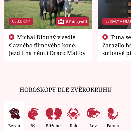
CELEBRITY
SERIÁLY A FIL
8 fotografií
Michal Dlouhý v sedle
Tuna se chtěl vrátit domů.
slavného filmového koně.
Zarazilo ho
Jezdil na něm i Draco Malfoy
smlouvě př
zemřít
HOROSKOPY DLE ZVĚROKRUHU
Beran
Býk
Blíženci
Rak
Lev
Panna
V