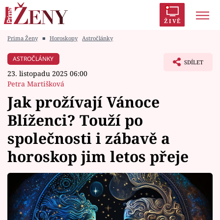
ŽIVĚ
Prima Ženy
■
Horoskopy
Astročlánky
Trendy:
Polabí
Inspekce
Prostřeno!
AYTO?
ASTROČLÁNKY
SDÍLET
Módní alarm
Zrádci
Proměny
23. listopadu 2025 06:00
Petra Martišková
Jak prožívají Vánoce
Blíženci? Touží po
Témata
společnosti i zábavě a
Celebrity
horoskop jim letos přeje
Vztahy
Seriály