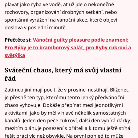
plavat jako ryba ve vodě, ať už jde o nekonečné
rozhovory, organizování drobných setkání, nebo
spontánní vyrážení na vánoční akce, které objeví
doslova v poslední minutě.
Přečtěte si:
Vánoční guilty pleasure podle znamení:
Pro Býky je to bramborový salát, pro Ryby cukroví a
světýlka
Sváteční chaos, který má svůj vlastní
řád
Zatímco jiní mají pocit, že v prosinci nestíhají, Blíženec
je přesně ten typ, kterému tento lehký předvánoční
chaos vyhovuje. Dokáže přepínat mezi jednotlivými
aktivitami, jako by měl v hlavě několik samostatných
kanálů. Jeden den peče cukroví, další den vybírá dárky,
mezitím plánuje posezení s přáteli a k tomu ještě stíhá
řešit práci víc než obvykle. Na první pohled to může