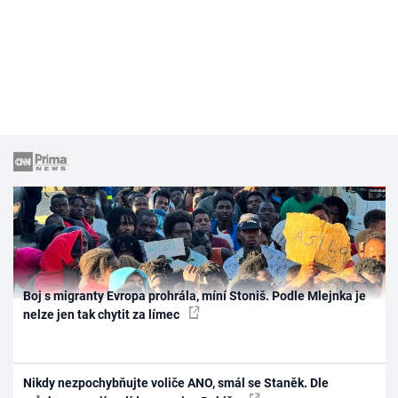
Boj s migranty Evropa prohrála, míní Stoniš. Podle Mlejnka je
nelze jen tak chytit za límec
Nikdy nezpochybňujte voliče ANO, smál se Staněk. Dle