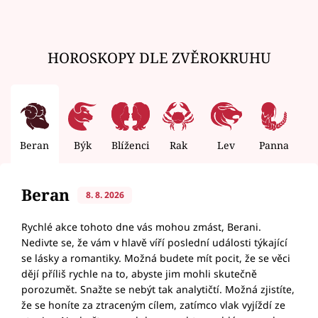
HOROSKOPY DLE ZVĚROKRUHU
Beran
Býk
Blíženci
Rak
Lev
Panna
V
Beran
8. 8. 2026
Rychlé akce tohoto dne vás mohou zmást, Berani.
Nedivte se, že vám v hlavě víří poslední události týkající
se lásky a romantiky. Možná budete mít pocit, že se věci
dějí příliš rychle na to, abyste jim mohli skutečně
porozumět. Snažte se nebýt tak analytičtí. Možná zjistíte,
že se honíte za ztraceným cílem, zatímco vlak vyjíždí ze