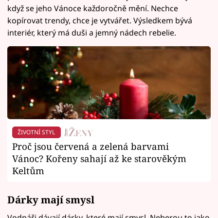
když se jeho Vánoce každoročně mění. Nechce
kopírovat trendy, chce je vytvářet. Výsledkem bývá
interiér, který má duši a jemný nádech rebelie.
ŽIVOTNÍ STYL
Proč jsou červená a zelená barvami
Vánoc? Kořeny sahají až ke starověkým
Keltům
Dárky mají smysl
Vodnáři dávají dárky, které mají smysl. Neberou to jako