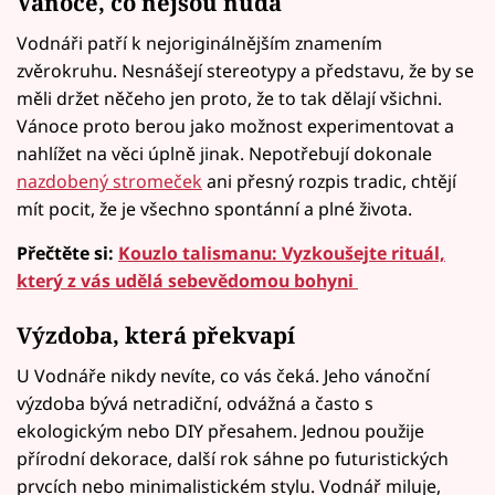
Vánoce, co nejsou nuda
Vodnáři patří k nejoriginálnějším znamením
zvěrokruhu. Nesnášejí stereotypy a představu, že by se
měli držet něčeho jen proto, že to tak dělají všichni.
Vánoce proto berou jako možnost experimentovat a
nahlížet na věci úplně jinak. Nepotřebují dokonale
nazdobený stromeček
ani přesný rozpis tradic, chtějí
mít pocit, že je všechno spontánní a plné života.
Přečtěte si:
Kouzlo talismanu: Vyzkoušejte rituál,
který z vás udělá sebevědomou bohyni
Výzdoba, která překvapí
U Vodnáře nikdy nevíte, co vás čeká. Jeho vánoční
výzdoba bývá netradiční, odvážná a často s
ekologickým nebo DIY přesahem. Jednou použije
přírodní dekorace, další rok sáhne po futuristických
prvcích nebo minimalistickém stylu. Vodnář miluje,