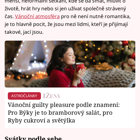
menší, neformální setkání, kde se dá smát, mluvit o
životě, hrát hry nebo si jen užívat společně strávený
čas.
Vánoční atmosféra
pro ně není nutně romantika,
je to hlavně pocit, že jsou mezi lidmi, kteří je přijímají
takové, jací jsou.
ASTROČLÁNKY
Vánoční guilty pleasure podle znamení:
Pro Býky je to bramborový salát, pro
Ryby cukroví a světýlka
Svátky podle sebe