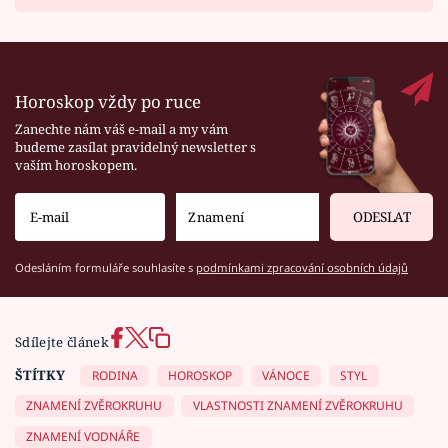
Horoskop vždy po ruce
Zanechte nám váš e-mail a my vám
budeme zasílat pravidelný newsletter s
vaším horoskopem.
ODESLAT
Odesláním formuláře souhlasíte s
podmínkami zpracování osobních údajů
Sdílejte článek
ŠTÍTKY
RODINA
HOROSKOP
VÁNOCE
STYL
ZNAMENÍ ZVĚROKRUHU
VLASTNOSTI ZNAMENÍ ZVĚROKRUHU
ZNAMENÍ VODNÁŘE