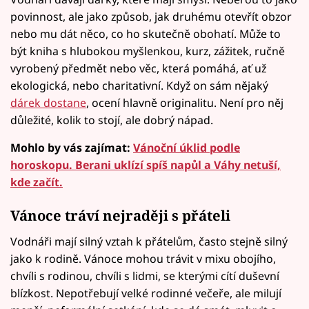
povinnost, ale jako způsob, jak druhému otevřít obzor
nebo mu dát něco, co ho skutečně obohatí. Může to
být kniha s hlubokou myšlenkou, kurz, zážitek, ručně
vyrobený předmět nebo věc, která pomáhá, ať už
ekologická, nebo charitativní. Když on sám nějaký
dárek dostane
, ocení hlavně originalitu. Není pro něj
důležité, kolik to stojí, ale dobrý nápad.
Mohlo by vás zajímat:
Vánoční úklid podle
horoskopu. Berani uklízí spíš napůl a Váhy netuší,
kde začít.
Vánoce tráví nejraději s přáteli
Vodnáři mají silný vztah k přátelům, často stejně silný
jako k rodině. Vánoce mohou trávit v mixu obojího,
chvíli s rodinou, chvíli s lidmi, se kterými cítí duševní
blízkost. Nepotřebují velké rodinné večeře, ale milují