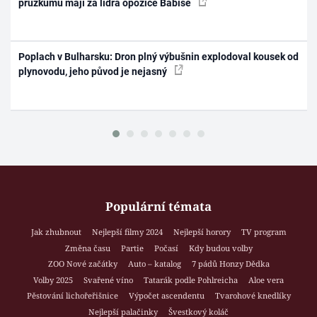
průzkumu mají za lídra opozice Babiše
Poplach v Bulharsku: Dron plný výbušnin explodoval kousek od
plynovodu, jeho původ je nejasný
Populární témata
Jak zhubnout
Nejlepší filmy 2024
Nejlepší horory
TV program
Změna času
Partie
Počasí
Kdy budou volby
ZOO Nové začátky
Auto – katalog
7 pádů Honzy Dědka
Volby 2025
Svařené víno
Tatarák podle Pohlreicha
Aloe vera
Pěstování lichořeřišnice
Výpočet ascendentu
Tvarohové knedlíky
Nejlepší palačinky
Švestkový koláč