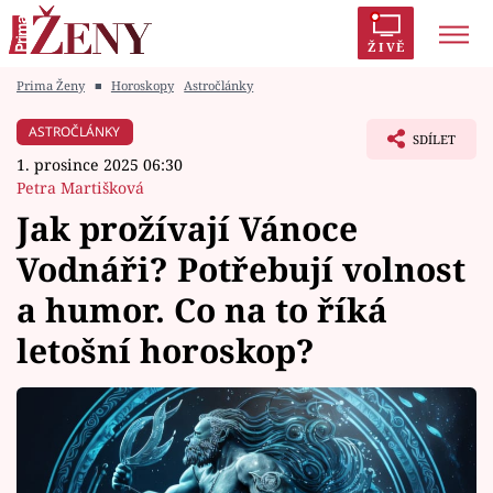
ŽIVĚ
Prima Ženy
■
Horoskopy
Astročlánky
Trendy:
Polabí
Inspekce
Prostřeno!
AYTO?
ASTROČLÁNKY
SDÍLET
Módní alarm
Zrádci
Proměny
1. prosince 2025 06:30
Petra Martišková
Jak prožívají Vánoce
Vodnáři? Potřebují volnost
Témata
a humor. Co na to říká
Celebrity
letošní horoskop?
Vztahy
Seriály