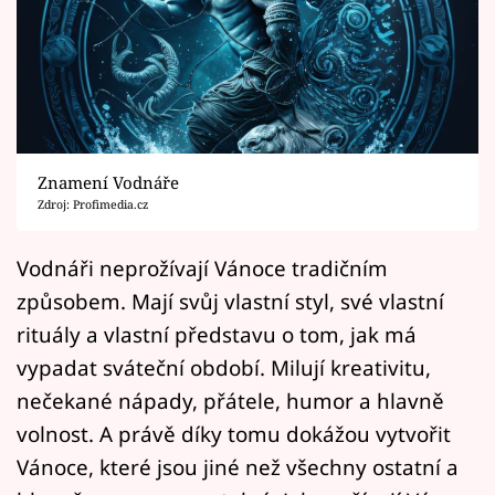
Horoskopy
Sledujte prima+
Filmový festival Karlovy Vary
Pořady
Znamení Vodnáře
Zdroj: Profimedia.cz
Mámy sobě
Vodnáři neprožívají Vánoce tradičním
Přihlášení
způsobem. Mají svůj vlastní styl, své vlastní
rituály a vlastní představu o tom, jak má
vypadat sváteční období. Milují kreativitu,
Sledujte nás
nečekané nápady, přátele, humor a hlavně
volnost. A právě díky tomu dokážou vytvořit
Vánoce, které jsou jiné než všechny ostatní a