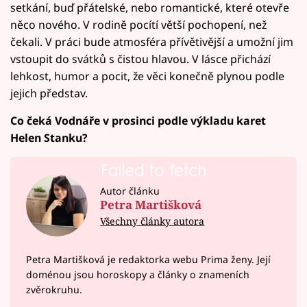
setkání, buď přátelské, nebo romantické, které otevře
něco nového. V rodině pocítí větší pochopení, než
čekali. V práci bude atmosféra přívětivější a umožní jim
vstoupit do svátků s čistou hlavou. V lásce přichází
lehkost, humor a pocit, že věci konečně plynou podle
jejich představ.
Co čeká Vodnáře v prosinci podle výkladu karet
Helen Stanku?
Failed to fetch
Autor článku
Petra Martišková
Všechny články autora
Petra Martišková je redaktorka webu Prima ženy. Její
doménou jsou horoskopy a články o znameních
zvěrokruhu.