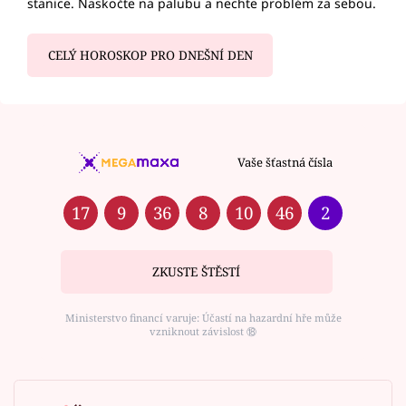
stanice. Naskočte na palubu a nechte problém za sebou.
CELÝ HOROSKOP PRO DNEŠNÍ DEN
Vaše šťastná čísla
17
9
36
8
10
46
2
ZKUSTE ŠTĚSTÍ
Ministerstvo financí varuje: Účastí na hazardní hře může
vzniknout závislost ⑱