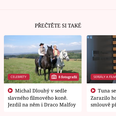
PŘEČTĚTE SI TAKÉ
CELEBRITY
SERIÁLY A FIL
8 fotografií
Michal Dlouhý v sedle
Tuna se chtěl vrátit domů.
slavného filmového koně.
Zarazilo ho
Jezdil na něm i Draco Malfoy
smlouvě př
zemřít