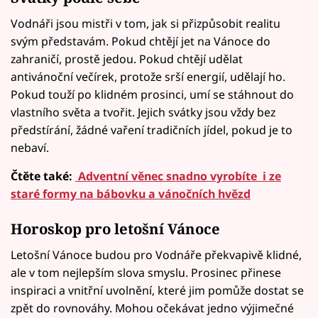
Vodnáři jsou mistři v tom, jak si přizpůsobit realitu
svým představám. Pokud chtějí jet na Vánoce do
zahraničí, prostě jedou. Pokud chtějí udělat
antivánoční večírek, protože srší energií, udělají ho.
Pokud touží po klidném prosinci, umí se stáhnout do
vlastního světa a tvořit. Jejich svátky jsou vždy bez
předstírání, žádné vaření tradičních jídel, pokud je to
nebaví.
Čtěte také:
Adventní věnec snadno vyrobíte i ze
staré formy na bábovku a vánočních hvězd
Horoskop pro letošní Vánoce
Letošní Vánoce budou pro Vodnáře překvapivě klidné,
ale v tom nejlepším slova smyslu. Prosinec přinese
inspiraci a vnitřní uvolnění, které jim pomůže dostat se
zpět do rovnováhy. Mohou očekávat jedno výjimečné