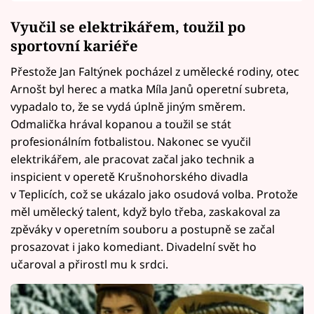
Vyučil se elektrikářem, toužil po
sportovní kariéře
Přestože Jan Faltýnek pocházel z umělecké rodiny, otec
Arnošt byl herec a matka Míla Janů operetní subreta,
vypadalo to, že se vydá úplně jiným směrem.
Odmalička hrával kopanou a toužil se stát
profesionálním fotbalistou. Nakonec se vyučil
elektrikářem, ale pracovat začal jako technik a
inspicient v operetě Krušnohorského divadla
v Teplicích, což se ukázalo jako osudová volba. Protože
měl umělecký talent, když bylo třeba, zaskakoval za
zpěváky v operetním souboru a postupně se začal
prosazovat i jako komediant. Divadelní svět ho
učaroval a přirostl mu k srdci.