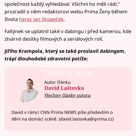
společnost každý vyhledával. Všichni ho měli rádi,“
prozradil o něm redaktorovi webu Prima Ženy během
života
herec Jan Skopeček
.
Faltýnek se uplatnil také v dabingu i před kamerou, kde
ztvárnil desítky filmových a seriálových rolí.
Jiřího Krampola, který se také proslavil dabingem,
trápí dlouhodobé zdravotní potíže:
Failed to fetch
Autor článku
David Laštovka
Všechny články autora
David v rámci CNN Prima NEWS píše především o
dění na domácí scéně. (david.lastovka@iprima.cz)