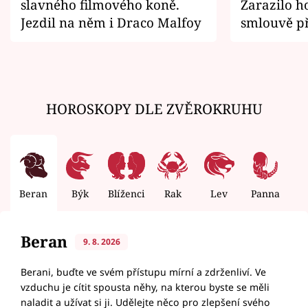
slavného filmového koně.
Zarazilo ho
Jezdil na něm i Draco Malfoy
smlouvě př
zemřít
HOROSKOPY DLE ZVĚROKRUHU
Beran
Býk
Blíženci
Rak
Lev
Panna
V
Beran
9. 8. 2026
Berani, buďte ve svém přístupu mírní a zdrženliví. Ve
vzduchu je cítit spousta něhy, na kterou byste se měli
naladit a užívat si ji. Udělejte něco pro zlepšení svého