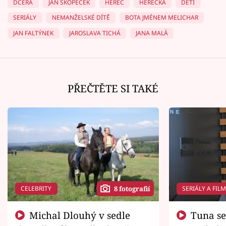
DCERA
JAN SKOPEČEK
HEREC
HEREČKA
DĚTI
SERIÁLY
NEMANŽELSKÉ DÍTĚ
BOTA JMÉNEM MELICHAR
JAN FALTÝNEK
JAROSLAVA TICHÁ
JANA MALÁ
PŘEČTĚTE SI TAKÉ
CELEBRITY
SERIÁLY A FIL
8 fotografií
Michal Dlouhý v sedle
Tuna se chtěl vrátit domů.