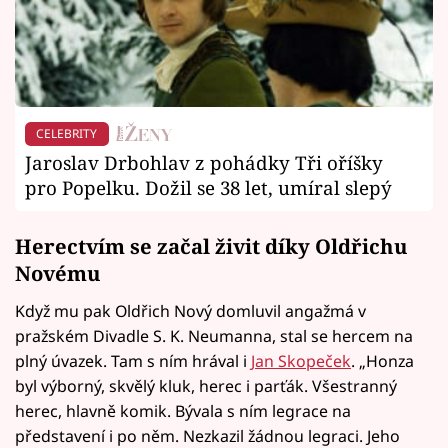
CELEBRITY
Jaroslav Drbohlav z pohádky Tři oříšky
pro Popelku. Dožil se 38 let, umíral slepý
Herectvím se začal živit díky Oldřichu
Novému
Když mu pak Oldřich Nový domluvil angažmá v
pražském Divadle S. K. Neumanna, stal se hercem na
plný úvazek. Tam s ním hrával i
Jan Skopeček
. „Honza
byl výborný, skvělý kluk, herec i parťák. Všestranný
herec, hlavně komik. Bývala s ním legrace na
představení i po něm. Nezkazil žádnou legraci. Jeho