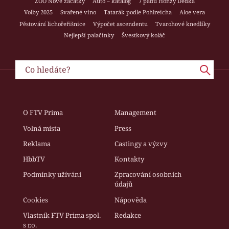
ZOO Nové začátky
Auto – katalog
7 pádů Honzy Dědka
Volby 2025
Svařené víno
Tatarák podle Pohlreicha
Aloe vera
Pěstování lichořeřišnice
Výpočet ascendentu
Tvarohové knedlíky
Nejlepší palačinky
Švestkový koláč
O FTV Prima
Management
Volná místa
Press
Reklama
Castingy a výzvy
HbbTV
Kontakty
Podmínky užívání
Zpracování osobních
údajů
Cookies
Nápověda
Vlastník FTV Prima spol.
Redakce
s r.o.