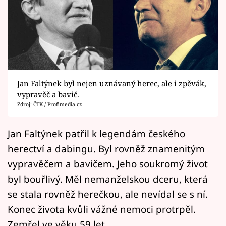
Horoskopy
Sledujte prima+
Filmový festival Karlovy Vary
Pořady
Jan Faltýnek byl nejen uznávaný herec, ale i zpěvák,
vypravěč a bavič.
Mámy sobě
Zdroj: ČTK / Profimedia.cz
Přihlášení
Jan Faltýnek patřil k legendám českého
herectví a dabingu. Byl rovněž znamenitým
vypravěčem a bavičem. Jeho soukromý život
Sledujte nás
byl bouřlivý. Měl nemanželskou dceru, která
se stala rovněž herečkou, ale nevídal se s ní.
Konec života kvůli vážné nemoci protrpěl.
Zemřel ve věku 59 let.