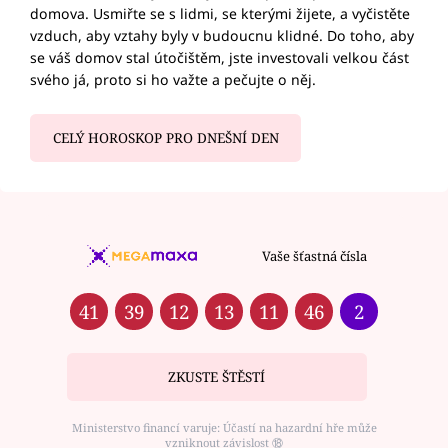
domova. Usmiřte se s lidmi, se kterými žijete, a vyčistěte
vzduch, aby vztahy byly v budoucnu klidné. Do toho, aby
se váš domov stal útočištěm, jste investovali velkou část
svého já, proto si ho važte a pečujte o něj.
CELÝ HOROSKOP PRO DNEŠNÍ DEN
Vaše šťastná čísla
41
39
12
13
11
46
2
ZKUSTE ŠTĚSTÍ
Ministerstvo financí varuje: Účastí na hazardní hře může
vzniknout závislost ⑱