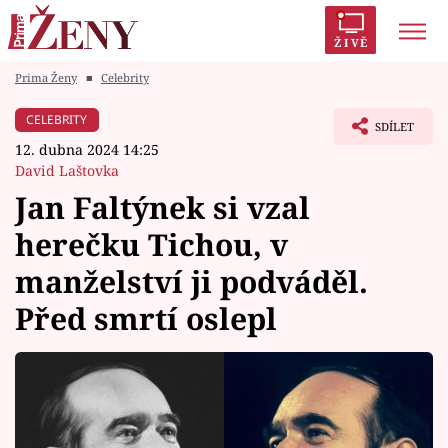
ŽIVĚ
Prima Ženy
■
Celebrity
Trendy:
Polabí
Inspekce
Prostřeno!
AYTO?
CELEBRITY
SDÍLET
Módní alarm
Zrádci
Proměny
12. dubna 2024 14:25
David Laštovka
Jan Faltýnek si vzal
herečku Tichou, v
Témata
manželství ji podváděl.
Celebrity
Před smrtí oslepl
Vztahy
Seriály