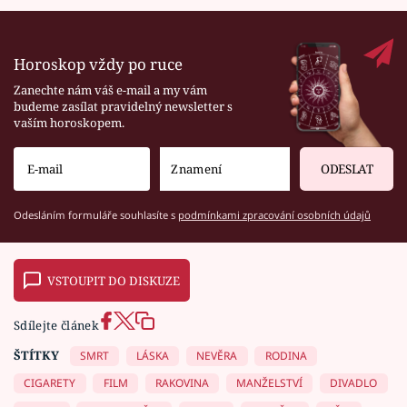
Horoskop vždy po ruce
Zanechte nám váš e-mail a my vám
budeme zasílat pravidelný newsletter s
vaším horoskopem.
ODESLAT
Odesláním formuláře souhlasíte s
podmínkami zpracování osobních údajů
VSTOUPIT DO DISKUZE
Sdílejte článek
ŠTÍTKY
SMRT
LÁSKA
NEVĚRA
RODINA
CIGARETY
FILM
RAKOVINA
MANŽELSTVÍ
DIVADLO