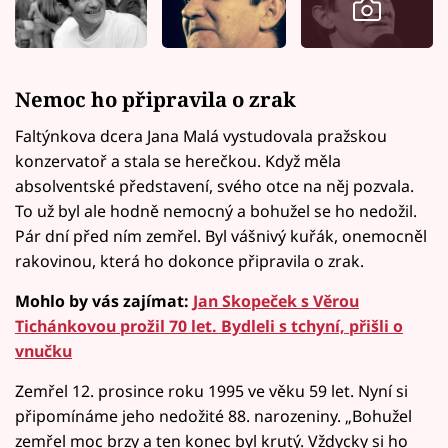
Nemoc ho připravila o zrak
Faltýnkova dcera Jana Malá vystudovala pražskou
konzervatoř a stala se herečkou. Když měla
absolventské představení, svého otce na něj pozvala.
To už byl ale hodně nemocný a bohužel se ho nedožil.
Pár dní před ním zemřel. Byl vášnivý kuřák, onemocněl
rakovinou, která ho dokonce připravila o zrak.
Mohlo by vás zajímat:
Jan Skopeček s Věrou
Tichánkovou prožil 70 let. Bydleli s tchyní, přišli o
vnučku
Zemřel 12. prosince roku 1995 ve věku 59 let. Nyní si
připomínáme jeho nedožité 88. narozeniny. „Bohužel
zemřel moc brzy a ten konec byl krutý. Vždycky si ho