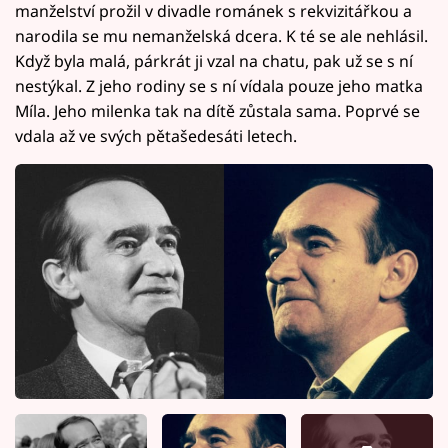
manželství prožil v divadle románek s rekvizitářkou a
narodila se mu nemanželská dcera. K té se ale nehlásil.
Když byla malá, párkrát ji vzal na chatu, pak už se s ní
nestýkal. Z jeho rodiny se s ní vídala pouze jeho matka
Míla. Jeho milenka tak na dítě zůstala sama. Poprvé se
vdala až ve svých pětašedesáti letech.