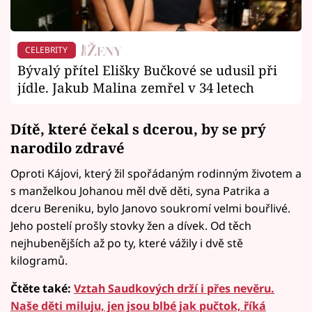
CELEBRITY
Bývalý přítel Elišky Bučkové se udusil při
jídle. Jakub Malina zemřel v 34 letech
Dítě, které čekal s dcerou, by se prý
narodilo zdravé
Oproti Kájovi, který žil spořádaným rodinným životem a
s manželkou Johanou měl dvě děti, syna Patrika a
dceru Bereniku, bylo Janovo soukromí velmi bouřlivé.
Jeho postelí prošly stovky žen a dívek. Od těch
nejhubenějších až po ty, které vážily i dvě stě
kilogramů.
Čtěte také:
Vztah Saudkových drží i přes nevěru.
Naše děti miluju, jen jsou blbé jak pučtok, říká