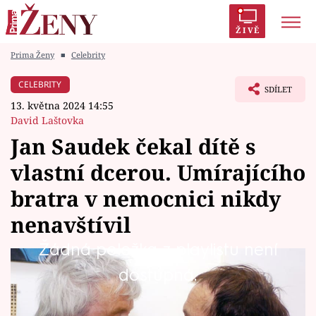
ŽIVĚ
Prima Ženy
■
Celebrity
Trendy:
Polabí
Inspekce
Prostřeno!
AYTO?
CELEBRITY
SDÍLET
Módní alarm
Zrádci
Proměny
13. května 2024 14:55
David Laštovka
Jan Saudek čekal dítě s
vlastní dcerou. Umírajícího
Témata
bratra v nemocnici nikdy
Celebrity
nenavštívil
Žádná položka z playlistu není
Vztahy
Umělecký fotograf Jan Saudek, který slaví 89.
dostupná.
Seriály
narozeniny, je pověstný bohémským
způsobem života. Jeho postelí prošly stovky