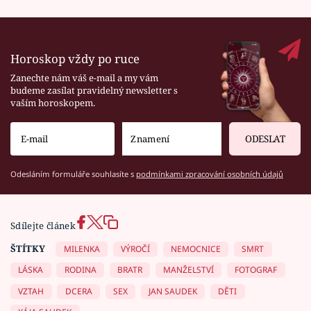
Horoskop vždy po ruce
Zanechte nám váš e-mail a my vám
budeme zasílat pravidelný newsletter s
vaším horoskopem.
ODESLAT
Odesláním formuláře souhlasíte s
podmínkami zpracování osobních údajů
Sdílejte článek
ŠTÍTKY
MILENKA
VÝROČÍ
NEMOCNICE
SMRT
LÁSKA
RODINA
BRATR
MANŽELSTVÍ
FOTOGRAF
VZTAH
DCERA
SEX
JAN SAUDEK
DĚTI