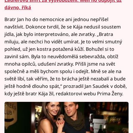
Lauferovu smrt za vysvobození. Měli ho odpojit už
dávno, říká
Bratr Jan ho do nemocnice ani jednou nepřišel
navštívit. Dokonce tvrdil, že se Kája nedusil soustem
jídla, jak bylo interpretováno, ale zvratky. „Bratra
miluju, ale nechci ho vidět umírat. Je to velmi smutný
pohled, už jen kostra potažená kůží. Bohužel si to
zavinil sám. Byla to neuvědomělá sebevražda, obtíž
mnoha opilců, udušení zvratky. Přišli jsme na svět
společně a měli bychom spolu i odejít. Mně se ale na
světě líbí, tak věřím, že to brácha ještě nezabalí a bude
ještě hodně dlouho spát,“ prozradil Jan Saudek v době,
kdy ještě bratr Kája žil, redaktorovi webu Prima Ženy.