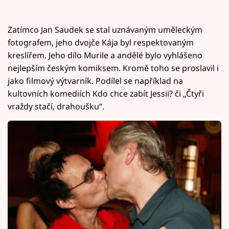
Zatímco Jan Saudek se stal uznávaným uměleckým
fotografem, jeho dvojče Kája byl respektovaným
kreslířem. Jeho dílo Murile a andělé bylo vyhlášeno
nejlepším českým komiksem. Kromě toho se proslavil i
jako filmový výtvarník. Podílel se například na
kultovních komediích Kdo chce zabít Jessii? či „Čtyři
vraždy stačí, drahoušku“.