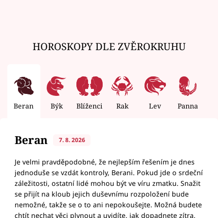
HOROSKOPY DLE ZVĚROKRUHU
Beran
Býk
Blíženci
Rak
Lev
Panna
V
Beran
7. 8. 2026
Je velmi pravděpodobné, že nejlepším řešením je dnes
jednoduše se vzdát kontroly, Berani. Pokud jde o srdeční
záležitosti, ostatní lidé mohou být ve víru zmatku. Snažit
se přijít na kloub jejich duševnímu rozpoložení bude
nemožné, takže se o to ani nepokoušejte. Možná budete
chtít nechat věci plynout a uvidíte, jak dopadnete zítra,