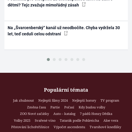
dětmi? Tejc zvažuje mimořádný zásah
Na „Švarcenberský“ kanál už neodbočíte. Chyba vydržela 30
let, teď ceduli celou odstraní
Populární témata
Jak zhubnout
Nejlepší filmy 2024
Nejlepší horory
TV program
Změna času
Partie
Počasí
Kdy budou volby
ZOO Nové začátky
Auto – katalog
7 pádů Honzy Dědka
Volby 2025
Svařené víno
Tatarák podle Pohlreicha
Aloe vera
Pěstování lichořeřišnice
Výpočet ascendentu
Tvarohové knedlíky