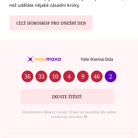
než uděláte nějaké zásadní kroky.
CELÝ HOROSKOP PRO DNEŠNÍ DEN
Vaše šťastná čísla
36
33
10
4
9
46
2
ZKUSTE ŠTĚSTÍ
Ministerstvo financí varuje: Účastí na hazardní hře může
vzniknout závislost ⑱