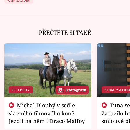
KÁJA SAUDEK
PŘEČTĚTE SI TAKÉ
CELEBRITY
SERIÁLY A FIL
8 fotografií
Michal Dlouhý v sedle
Tuna se chtěl vrátit domů.
slavného filmového koně.
Zarazilo ho
Jezdil na něm i Draco Malfoy
smlouvě př
zemřít