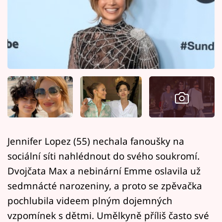
Horoskopy
Sledujte prima+
Filmový festival Karlovy Vary
Pořady
Mámy sobě
Přihlášení
Jennifer Lopez (55) nechala fanoušky na
sociální síti nahlédnout do svého soukromí.
Sledujte nás
Dvojčata Max a nebinární Emme oslavila už
sedmnácté narozeniny, a proto se zpěvačka
pochlubila videem plným dojemných
vzpomínek s dětmi. Umělkyně příliš často své