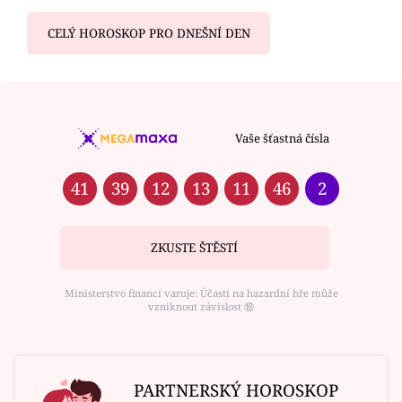
CELÝ HOROSKOP PRO DNEŠNÍ DEN
Vaše šťastná čísla
41
39
12
13
11
46
2
ZKUSTE ŠTĚSTÍ
Ministerstvo financí varuje: Účastí na hazardní hře může
vzniknout závislost ⑱
PARTNERSKÝ HOROSKOP