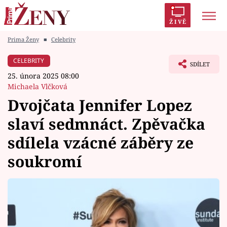
ŽIVĚ
Prima Ženy
■
Celebrity
Trendy:
Polabí
Inspekce
Prostřeno!
AYTO?
CELEBRITY
SDÍLET
Módní alarm
Zrádci
Proměny
25. února 2025 08:00
Michaela Vlčková
Dvojčata Jennifer Lopez
slaví sedmnáct. Zpěvačka
Témata
sdílela vzácné záběry ze
Celebrity
soukromí
Vztahy
Seriály