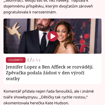
„Sedmnáct. Miluju vás víc než navěky,“ napsala k
dojemnému příspěvku, kterým dvojčatům zároveň
pogratulovala k narozeninám.
CELEBRITY
Jennifer Lopez a Ben Affleck se rozvádějí.
Zpěvačka podala žádost v den výročí
svatby
Komentář přidala nejen řada fanoušků, ale i známé
tváře showbyznysu. „Dětičky tak rychle rostou,“
okomentovala herečka Kate Hudson.