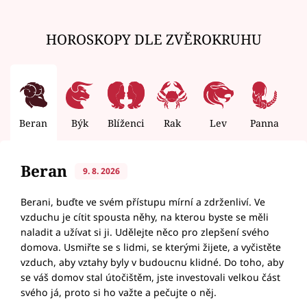
HOROSKOPY DLE ZVĚROKRUHU
Beran
Býk
Blíženci
Rak
Lev
Panna
V
Beran
9. 8. 2026
Berani, buďte ve svém přístupu mírní a zdrženliví. Ve
vzduchu je cítit spousta něhy, na kterou byste se měli
naladit a užívat si ji. Udělejte něco pro zlepšení svého
domova. Usmiřte se s lidmi, se kterými žijete, a vyčistěte
vzduch, aby vztahy byly v budoucnu klidné. Do toho, aby
se váš domov stal útočištěm, jste investovali velkou část
svého já, proto si ho važte a pečujte o něj.