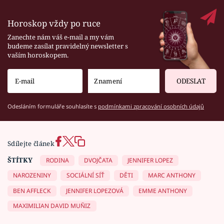
Horoskop vždy po ruce
Zanechte nám váš e-mail a my vám
budeme zasílat pravidelný newsletter s
vaším horoskopem.
ODESLAT
Odesláním formuláře souhlasíte s
podmínkami zpracování osobních údajů
Sdílejte článek
ŠTÍTKY
RODINA
DVOJČATA
JENNIFER LOPEZ
NAROZENINY
SOCIÁLNÍ SÍŤ
DĚTI
MARC ANTHONY
BEN AFFLECK
JENNIFER LOPEZOVÁ
EMME ANTHONY
MAXIMILIAN DAVID MUÑIZ