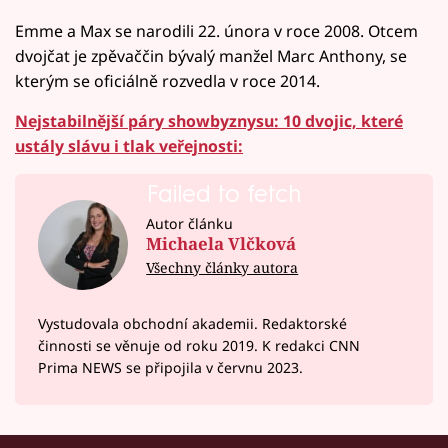
Emme a Max se narodili 22. února v roce 2008. Otcem
dvojčat je zpěvaččin bývalý manžel Marc Anthony, se
kterým se oficiálně rozvedla v roce 2014.
Nejstabilnější páry showbyznysu: 10 dvojic, které
ustály slávu i tlak veřejnosti:
Failed to fetch
Autor článku
Michaela Vlčková
Všechny články autora
Vystudovala obchodní akademii. Redaktorské
činnosti se věnuje od roku 2019. K redakci CNN
Prima NEWS se připojila v červnu 2023.