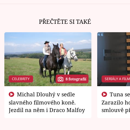
PŘEČTĚTE SI TAKÉ
CELEBRITY
SERIÁLY A FIL
8 fotografií
Michal Dlouhý v sedle
Tuna se chtěl vrátit domů.
slavného filmového koně.
Zarazilo ho
Jezdil na něm i Draco Malfoy
smlouvě př
zemřít