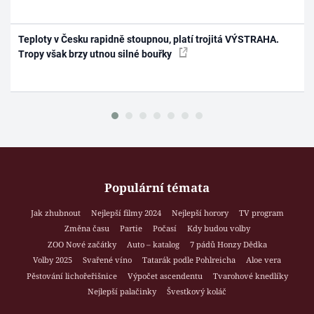
Teploty v Česku rapidně stoupnou, platí trojitá VÝSTRAHA.
Tropy však brzy utnou silné bouřky
Populární témata
Jak zhubnout
Nejlepší filmy 2024
Nejlepší horory
TV program
Změna času
Partie
Počasí
Kdy budou volby
ZOO Nové začátky
Auto – katalog
7 pádů Honzy Dědka
Volby 2025
Svařené víno
Tatarák podle Pohlreicha
Aloe vera
Pěstování lichořeřišnice
Výpočet ascendentu
Tvarohové knedlíky
Nejlepší palačinky
Švestkový koláč