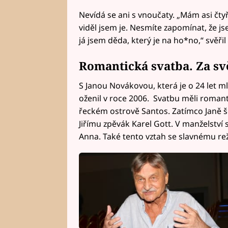
Nevídá se ani s vnoučaty. „Mám asi čty
viděl jsem je. Nesmíte zapomínat, že j
já jsem děda, který je na ho*no,“ svěřil
Romantická svatba. Za sv
S Janou Novákovou, která je o 24 let ml
oženil v roce 2006. Svatbu měli roman
řeckém ostrově Santos. Zatímco Janě š
Jiřímu zpěvák Karel Gott. V manželství 
Anna. Také tento vztah se slavnému rež