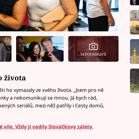
14 FOTOGRAFIÍ
o života
děti ho vymazaly ze svého života. „Jsem pro ně
nky a nekomunikují se mnou. Já bych rád,
bených seriálů, mezi něž patřily i Cesty domů,
é vile. Vždy jí vadily Slováčkovy zálety,