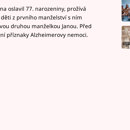
zna oslavil 77. narozeniny, prožívá
 děti z prvního manželství s ním
 svou druhou manželkou Janou. Před
vní příznaky Alzheimerovy nemoci.