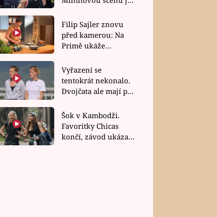
bez dubla
Filip Sajler znovu
před kamerou: Na
Primě ukáže
poctivou kuchyni i
rychlé recepty
Vyřazení se
tentokrát nekonalo.
Dvojčata ale mají po
uzavření třetí etapy
závodu nůž na krku
Šok v Kambodži.
Favoritky Chicas
končí, závod ukázal
svou nejtvrdší tvář