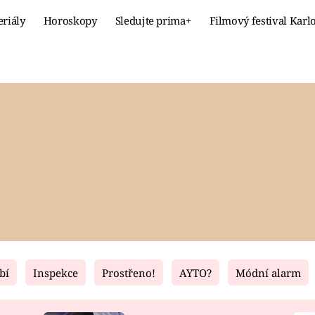
eriály
Horoskopy
Sledujte prima+
Filmový festival Karl
Celebrity
Recept
MÓDA A KRÁSA
HLAVNÍ JÍ
VZTAHY A SEX
SLADKÉ
PRIMA MAMINKA
ZDRAVÉ
bí
Inspekce
Prostřeno!
AYTO?
Módní alarm
Fresh
Living
RECEPTY
BYDLENÍ