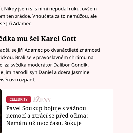
ři. Nikdy jsem si s nimi nepodal ruku, ovšem
sem ten zrádce. Vnoučata za to nemůžou, ale
 se Jiří Adamec.
ědka mu šel Karel Gott
adší, se Jiří Adamec po dvanáctileté známosti
tickou. Brali se v pravoslavném chrámu na
el za svědka moderátor Dalibor Gondík,
se jim narodil syn Daniel a dcera Jasmine
isérovi rozpadl.
CELEBRITY
Pavel Soukup bojuje s vážnou
nemocí a ztrácí se před očima:
Nemám už moc času, šokuje