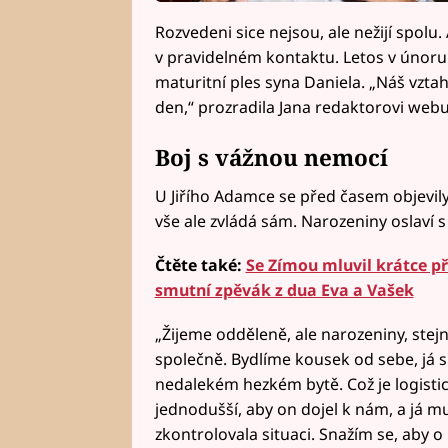
Rozvedeni sice nejsou, ale nežijí spol
v pravidelném kontaktu. Letos v únoru
maturitní ples syna Daniela. „Náš vztah 
den,“ prozradila Jana redaktorovi web
Boj s vážnou nemocí
U Jiřího Adamce se před časem objevil
vše ale zvládá sám. Narozeniny oslaví s
Čtěte také:
Se Zímou mluvil krátce př
smutní zpěvák z dua Eva a Vašek
„Žijeme odděleně, ale narozeniny, stejn
společně. Bydlíme kousek od sebe, já
nedalekém hezkém bytě. Což je logistic
jednodušší, aby on dojel k nám, a já mu
zkontrolovala situaci. Snažím se, aby o