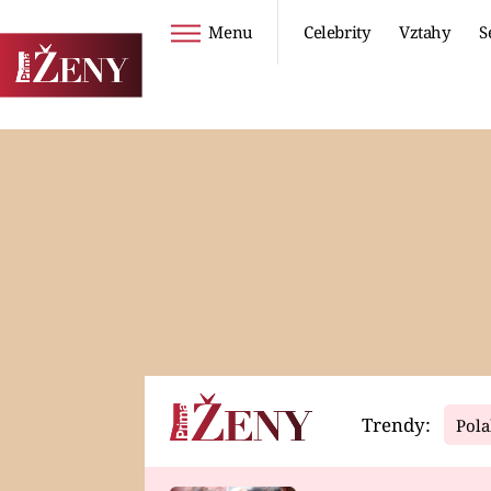
Menu
Celebrity
Vztahy
S
Seriály
Životní styl
ZOO
DIETY A HUBNUTÍ
PROSTŘENO!
CESTOVÁNÍ A
DOVOLENÁ
DUCH
ZDRAVÍ
Trendy:
Pola
Horoskopy
Video
ASTROČLÁNKY
SERIÁLY