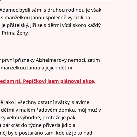
u. Adamec bydlí sám, s druhou rodinou je však
 s manželkou Janou společně vyrazili na
je přátelský. Jiří se s dětmi vídá skoro každý
u Prima Ženy.
y první příznaky Alzheimerovy nemoci, zatím
 manželkou Janou a jejich dětmi.
ed smrtí. Pepíčkovi jsem plánoval akce,
ě jako i všechny ostatní svátky, slavíme
 s dětmi v malém řadovém domku, můj muž v
ky velmi výhodné, protože je pak
 párkrát do týdne přivezla jídlo a
 něj bylo postaráno tam, kde už je to nad