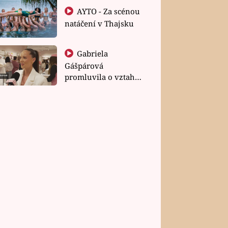
AYTO - Za scénou
natáčení v Thajsku
Gabriela
Gášpárová
promluvila o vztahu
a zakládání rodiny