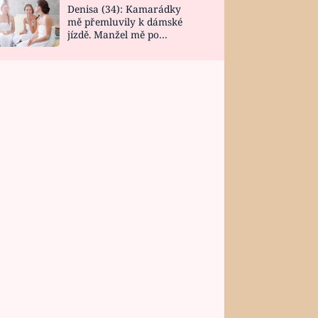
Denisa (34): Kamarádky
mě přemluvily k dámské
jízdě. Manžel mě po
návratu zaskočil