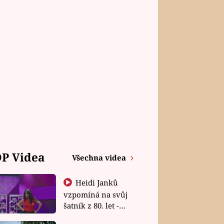
P Videa
Všechna videa
Heidi Janků
vzpomíná na svůj
šatník z 80. let -
Shopaholičky