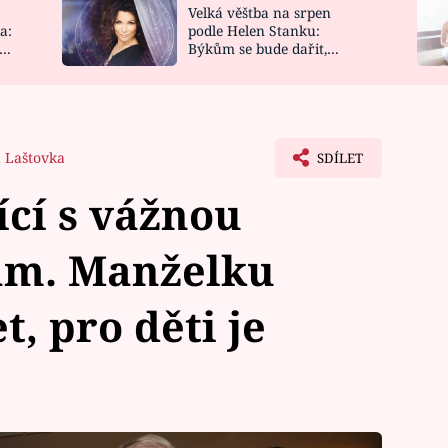
Velká věštba na srpen
NOVINKY
ZAHRADA
a:
podle Helen Stanku:
y
Býkům se bude dařit,
VIDEORECEPTY
DESIGN
Vodnáře čeká jízda
 Laštovka
SDÍLET
cí s vážnou
sám. Manželku
t, pro děti je