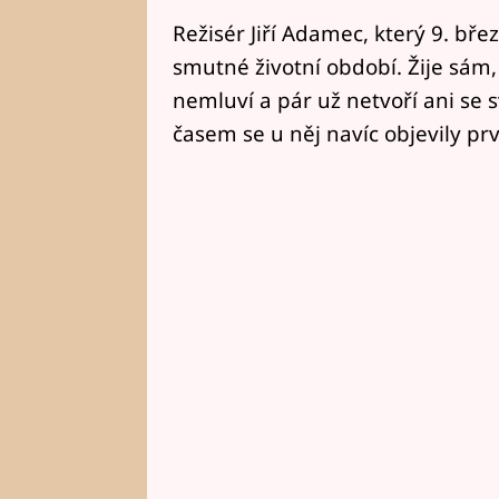
Režisér Jiří Adamec, který 9. bře
smutné životní období. Žije sám,
nemluví a pár už netvoří ani se
časem se u něj navíc objevily pr