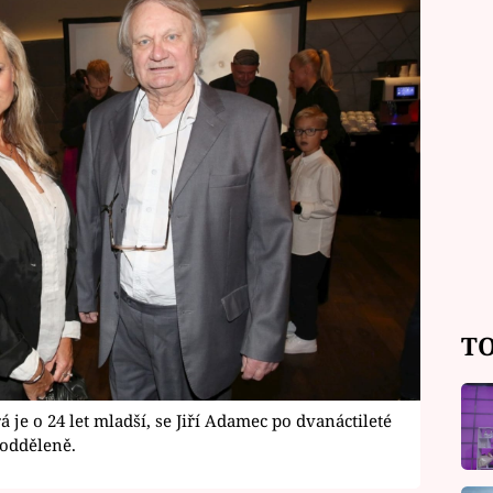
TO
je o 24 let mladší, se Jiří Adamec po dvanáctileté
 odděleně.