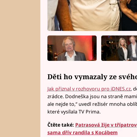
Děti ho vymazaly ze svéh
Jak přiznal v rozhovoru pro iDNES.cz
, 
zrádce. Dodneška jsou na straně mami
ale nejde to,“ uvedl režisér mnoha oblí
které vysílala TV Prima.
Čtěte také:
Patrasová žije v třípatrov
sama dřív randila s Kocábem