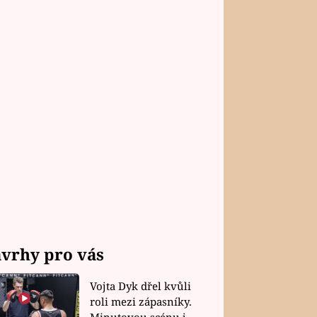
vrhy pro vás
Vojta Dyk dřel kvůli
roli mezi zápasníky.
Minutovou scénu jel