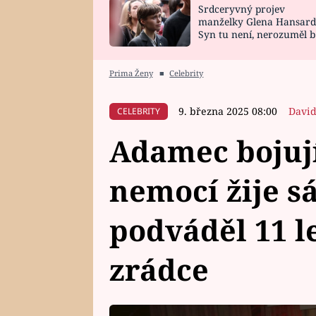
Srdceryvný projev
SNÁŘ
CELEBRITY
manželky Glena Hansard
Syn tu není, nerozuměl b
HOROSKOP NA
VAŘENÍ
tomu, vysvětlila
ROK 2023
Prima Ženy
■
Celebrity
9. března 2025 08:00
David
CELEBRITY
Adamec bojují
nemocí žije 
podváděl 11 le
zrádce